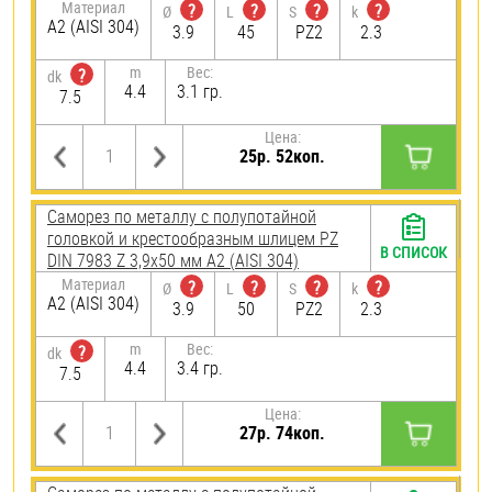
Материал
?
?
?
?
Ø
L
S
k
А2 (AISI 304)
3.9
45
PZ2
2.3
m
Вес:
?
dk
4.4
3.1 гр.
7.5
Цена:
25р. 52коп.
Саморез по металлу с полупотайной
головкой и крестообразным шлицем PZ
В СПИСОК
DIN 7983 Z 3,9х50 мм А2 (AISI 304)
Материал
?
?
?
?
Ø
L
S
k
А2 (AISI 304)
3.9
50
PZ2
2.3
m
Вес:
?
dk
4.4
3.4 гр.
7.5
Цена:
27р. 74коп.