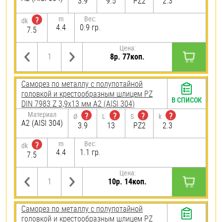
3.9
9.5
PZ2
2.3
m
Вес:
?
dk
4.4
0.9 гр.
7.5
Цена:
8р. 77коп.
Саморез по металлу с полупотайной
головкой и крестообразным шлицем PZ
В СПИСОК
DIN 7983 Z 3,9х13 мм А2 (AISI 304)
Материал
?
?
?
?
Ø
L
S
k
А2 (AISI 304)
3.9
13
PZ2
2.3
m
Вес:
?
dk
4.4
1.1 гр.
7.5
Цена:
10р. 14коп.
Саморез по металлу с полупотайной
головкой и крестообразным шлицем PZ