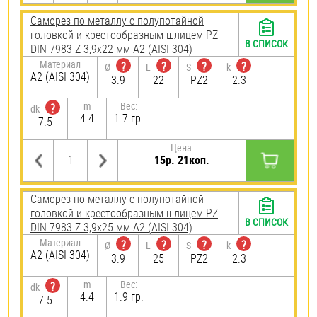
Саморез по металлу с полупотайной
головкой и крестообразным шлицем PZ
В СПИСОК
DIN 7983 Z 3,9х22 мм А2 (AISI 304)
Материал
?
?
?
?
Ø
L
S
k
А2 (AISI 304)
3.9
22
PZ2
2.3
m
Вес:
?
dk
4.4
1.7 гр.
7.5
Цена:
15р. 21коп.
Саморез по металлу с полупотайной
головкой и крестообразным шлицем PZ
В СПИСОК
DIN 7983 Z 3,9х25 мм А2 (AISI 304)
Материал
?
?
?
?
Ø
L
S
k
А2 (AISI 304)
3.9
25
PZ2
2.3
m
Вес:
?
dk
4.4
1.9 гр.
7.5