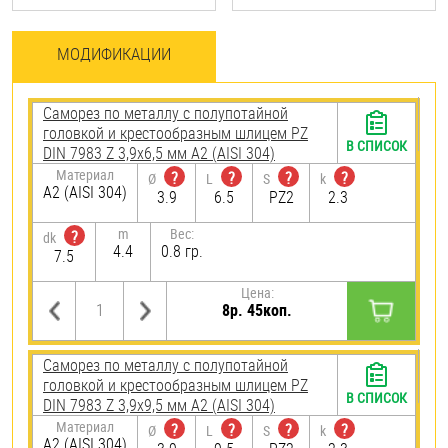
МОДИФИКАЦИИ
Саморез по металлу с полупотайной
головкой и крестообразным шлицем PZ
В СПИСОК
DIN 7983 Z 3,9х6,5 мм А2 (AISI 304)
Материал
?
?
?
?
Ø
L
S
k
А2 (AISI 304)
3.9
6.5
PZ2
2.3
m
Вес:
?
dk
4.4
0.8 гр.
7.5
Цена:
8р. 45коп.
Саморез по металлу с полупотайной
головкой и крестообразным шлицем PZ
В СПИСОК
DIN 7983 Z 3,9х9,5 мм А2 (AISI 304)
Материал
?
?
?
?
Ø
L
S
k
А2 (AISI 304)