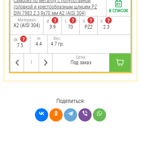
Саморез по металлу с полупотайной
головкой и крестообразным шлицем PZ
В СПИСОК
DIN 7983 Z 3,9х70 мм А2 (AISI 304)
Материал
?
?
?
?
Ø
L
S
k
А2 (AISI 304)
3.9
70
PZ2
2.3
m
Вес:
?
dk
4.4
4.7 гр.
7.5
Цена:
Под заказ
Поделиться: