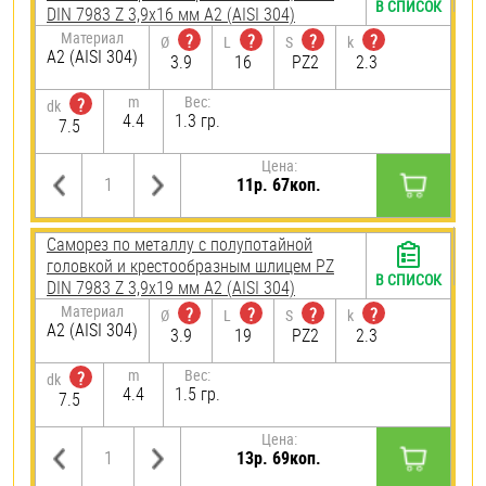
В СПИСОК
DIN 7983 Z 3,9х16 мм А2 (AISI 304)
Материал
?
?
?
?
Ø
L
S
k
А2 (AISI 304)
3.9
16
PZ2
2.3
m
Вес:
?
dk
4.4
1.3 гр.
7.5
Цена:
11р. 67коп.
Саморез по металлу с полупотайной
головкой и крестообразным шлицем PZ
В СПИСОК
DIN 7983 Z 3,9х19 мм А2 (AISI 304)
Материал
?
?
?
?
Ø
L
S
k
А2 (AISI 304)
3.9
19
PZ2
2.3
m
Вес:
?
dk
4.4
1.5 гр.
7.5
Цена:
13р. 69коп.