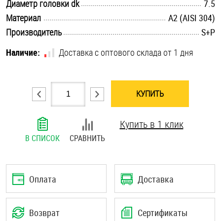
.............................................................................................................
Диаметр головки dk
7.5
Шплинты
.............................................................................................................
Материал
А2 (AISI 304)
.............................................................................................................
Производитель
S+P
Штифты и пальцы
Наличие:
Доставка с оптового склада от 1 дня
КУПИТЬ
Купить в 1 клик
В СПИСОК
СРАВНИТЬ
Оплата
Доставка
Возврат
Сертификаты