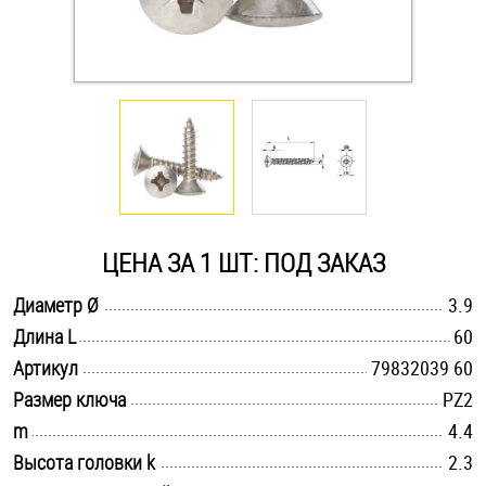
Оснастка и аксессуары для яхт
Пробки
Саморезы и шурупы
Стопорные кольца
ЦЕНА ЗА 1 ШТ: ПОД ЗАКАЗ
.............................................................................................................
Диаметр Ø
3.9
Такелаж
.............................................................................................................
Длина L
60
.............................................................................................................
Хомуты
Артикул
79832039 60
.............................................................................................................
Размер ключа
PZ2
Шайбы
.............................................................................................................
m
4.4
.............................................................................................................
Высота головки k
2.3
Шпильки