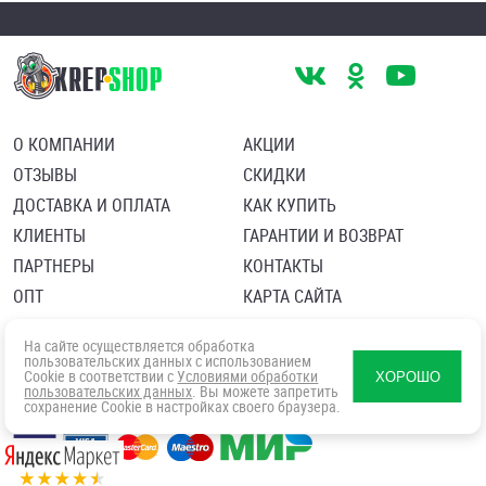
О КОМПАНИИ
АКЦИИ
ОТЗЫВЫ
СКИДКИ
ДОСТАВКА И ОПЛАТА
КАК КУПИТЬ
КЛИЕНТЫ
ГАРАНТИИ И ВОЗВРАТ
ПАРТНЕРЫ
КОНТАКТЫ
ОПТ
КАРТА САЙТА
Пользовательское соглашение
Политика в отношении обработки персональных данных
На сайте осуществляется обработка
Согласие посетителя сайта на обработку персональных данны
пользовательских данных с использованием
Cookie в соответствии с
Условиями обработки
ХОРОШО
пользовательских данных
. Вы можете запретить
сохранение Cookie в настройках своего браузера.