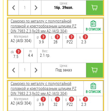
Цена:
16р. 39коп.
Саморез по металлу с полупотайной
головкой и крестообразным шлицем PZ
В СПИСОК
DIN 7983 Z 3,9х28 мм А2 (AISI 304)
Материал
?
?
?
?
Ø
L
S
k
А2 (AISI 304)
3.9
28
PZ2
2.3
m
Вес:
?
dk
4.4
2.1 гр.
7.5
Цена:
Под заказ
Саморез по металлу с полупотайной
головкой и крестообразным шлицем PZ
В СПИСОК
DIN 7983 Z 3,9х32 мм А2 (AISI 304)
Материал
?
?
?
?
Ø
L
S
k
А2 (AISI 304)
3.9
32
PZ2
2.3