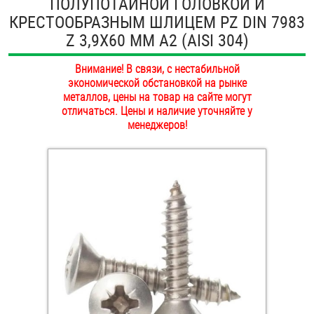
ПОЛУПОТАЙНОЙ ГОЛОВКОЙ И
ОПЛАТА И ДОСТАВКА
КРЕСТООБРАЗНЫМ ШЛИЦЕМ PZ DIN 7983
Втулки
Z 3,9Х60 ММ А2 (AISI 304)
НАШИ МАГАЗИНЫ
Гайки
Внимание! В связи, с нестабильной
экономической обстановкой на рынке
Дюбели
металлов, цены на товар на сайте могут
отличаться. Цены и наличие уточняйте у
Дюймовый крепёж
менеджеров!
Заклепки (Гайки-Заклепки)
Инструмент
Крюки, кольца с метрической резьбой
Крюки, кольца с шурупной резьбой