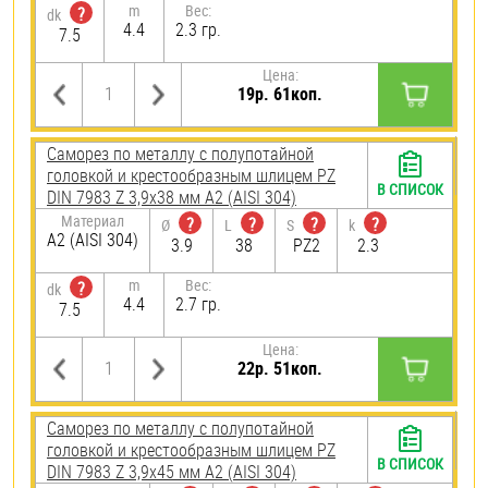
m
Вес:
?
dk
4.4
2.3 гр.
7.5
Цена:
19р. 61коп.
Саморез по металлу с полупотайной
головкой и крестообразным шлицем PZ
В СПИСОК
DIN 7983 Z 3,9х38 мм А2 (AISI 304)
Материал
?
?
?
?
Ø
L
S
k
А2 (AISI 304)
3.9
38
PZ2
2.3
m
Вес:
?
dk
4.4
2.7 гр.
7.5
Цена:
22р. 51коп.
Саморез по металлу с полупотайной
головкой и крестообразным шлицем PZ
В СПИСОК
DIN 7983 Z 3,9х45 мм А2 (AISI 304)