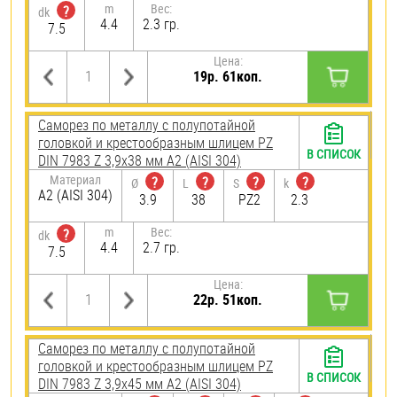
m
Вес:
?
dk
4.4
2.3 гр.
7.5
Цена:
19р. 61коп.
Саморез по металлу с полупотайной
головкой и крестообразным шлицем PZ
В СПИСОК
DIN 7983 Z 3,9х38 мм А2 (AISI 304)
Материал
?
?
?
?
Ø
L
S
k
А2 (AISI 304)
3.9
38
PZ2
2.3
m
Вес:
?
dk
4.4
2.7 гр.
7.5
Цена:
22р. 51коп.
Саморез по металлу с полупотайной
головкой и крестообразным шлицем PZ
В СПИСОК
DIN 7983 Z 3,9х45 мм А2 (AISI 304)