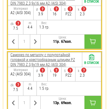
В СПИСОК
DIN 7983 Z 3,9х16 мм А2 (AISI 304)
Материал
?
?
?
?
Ø
L
S
k
А2 (AISI 304)
3.9
16
PZ2
2.3
m
Вес:
?
dk
4.4
1.3 гр.
7.5
Цена:
11р. 67коп.
Саморез по металлу с полупотайной
головкой и крестообразным шлицем PZ
В СПИСОК
DIN 7983 Z 3,9х19 мм А2 (AISI 304)
Материал
?
?
?
?
Ø
L
S
k
А2 (AISI 304)
3.9
19
PZ2
2.3
m
Вес:
?
dk
4.4
1.5 гр.
7.5
Цена:
13р. 69коп.