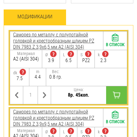
МОДИФИКАЦИИ
Саморез по металлу с полупотайной
головкой и крестообразным шлицем PZ
В СПИСОК
DIN 7983 Z 3,9х6,5 мм А2 (AISI 304)
Материал
?
?
?
?
Ø
L
S
k
А2 (AISI 304)
3.9
6.5
PZ2
2.3
m
Вес:
?
dk
4.4
0.8 гр.
7.5
Цена:
8р. 45коп.
Саморез по металлу с полупотайной
головкой и крестообразным шлицем PZ
В СПИСОК
DIN 7983 Z 3,9х9,5 мм А2 (AISI 304)
Материал
?
?
?
?
Ø
L
S
k
А2 (AISI 304)