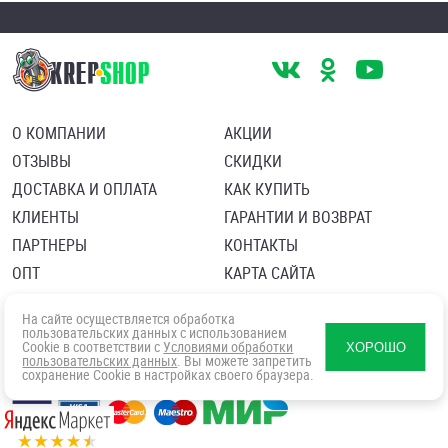
О КОМПАНИИ
АКЦИИ
ОТЗЫВЫ
СКИДКИ
ДОСТАВКА И ОПЛАТА
КАК КУПИТЬ
КЛИЕНТЫ
ГАРАНТИИ И ВОЗВРАТ
ПАРТНЕРЫ
КОНТАКТЫ
ОПТ
КАРТА САЙТА
Пользовательское соглашение
Политика в отношении обработки персональных данных
На сайте осуществляется обработка
Согласие посетителя сайта на обработку персональных данны
пользовательских данных с использованием
Cookie в соответствии с
Условиями обработки
ХОРОШО
пользовательских данных
. Вы можете запретить
сохранение Cookie в настройках своего браузера.