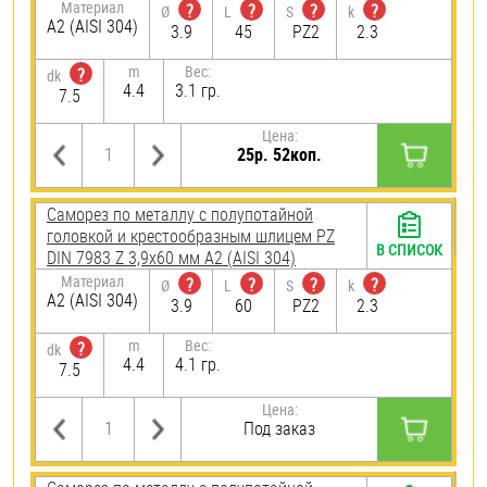
Материал
?
?
?
?
Ø
L
S
k
А2 (AISI 304)
3.9
45
PZ2
2.3
m
Вес:
?
dk
4.4
3.1 гр.
7.5
Цена:
25р. 52коп.
Саморез по металлу с полупотайной
головкой и крестообразным шлицем PZ
В СПИСОК
DIN 7983 Z 3,9х60 мм А2 (AISI 304)
Материал
?
?
?
?
Ø
L
S
k
А2 (AISI 304)
3.9
60
PZ2
2.3
m
Вес:
?
dk
4.4
4.1 гр.
7.5
Цена:
Под заказ