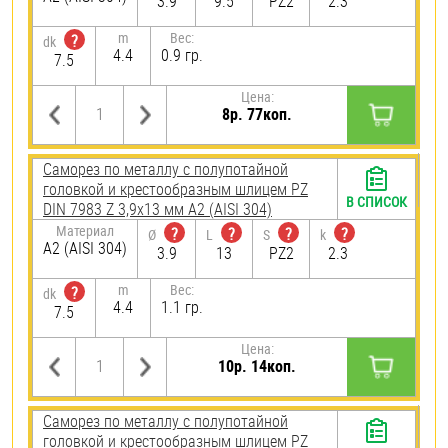
3.9
9.5
PZ2
2.3
m
Вес:
?
dk
4.4
0.9 гр.
7.5
Цена:
8р. 77коп.
Саморез по металлу с полупотайной
головкой и крестообразным шлицем PZ
В СПИСОК
DIN 7983 Z 3,9х13 мм А2 (AISI 304)
Материал
?
?
?
?
Ø
L
S
k
А2 (AISI 304)
3.9
13
PZ2
2.3
m
Вес:
?
dk
4.4
1.1 гр.
7.5
Цена:
10р. 14коп.
Саморез по металлу с полупотайной
головкой и крестообразным шлицем PZ