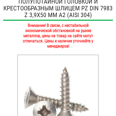
ПОЛУПОТАЙНОЙ ГОЛОВКОЙ И
ОПЛАТА И ДОСТАВКА
КРЕСТООБРАЗНЫМ ШЛИЦЕМ PZ DIN 7983
Втулки
Z 3,9Х50 ММ А2 (AISI 304)
НАШИ МАГАЗИНЫ
Гайки
Внимание! В связи, с нестабильной
экономической обстановкой на рынке
Дюбели
металлов, цены на товар на сайте могут
отличаться. Цены и наличие уточняйте у
Дюймовый крепёж
менеджеров!
Заклепки (Гайки-Заклепки)
Инструмент
Крюки, кольца с метрической резьбой
Крюки, кольца с шурупной резьбой