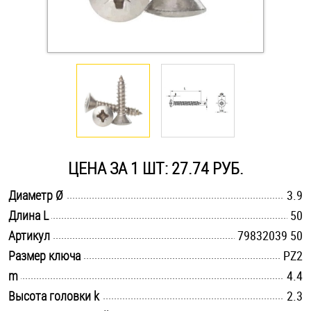
Оснастка и аксессуары для яхт
Пробки
Саморезы и шурупы
Стопорные кольца
ЦЕНА ЗА 1 ШТ: 27.74 РУБ.
.............................................................................................................
Диаметр Ø
3.9
Такелаж
.............................................................................................................
Длина L
50
.............................................................................................................
Хомуты
Артикул
79832039 50
.............................................................................................................
Размер ключа
PZ2
Шайбы
.............................................................................................................
m
4.4
.............................................................................................................
Высота головки k
2.3
Шпильки