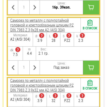
Цена:
16р. 39коп.
Саморез по металлу с полупотайной
головкой и крестообразным шлицем PZ
В СПИСОК
DIN 7983 Z 3,9х28 мм А2 (AISI 304)
Материал
?
?
?
?
Ø
L
S
k
А2 (AISI 304)
3.9
28
PZ2
2.3
m
Вес:
?
dk
4.4
2.1 гр.
7.5
Цена:
Под заказ
Саморез по металлу с полупотайной
головкой и крестообразным шлицем PZ
В СПИСОК
DIN 7983 Z 3,9х32 мм А2 (AISI 304)
Материал
?
?
?
?
Ø
L
S
k
А2 (AISI 304)
3.9
32
PZ2
2.3