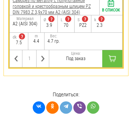
Саморез по металлу с полупотайной
головкой и крестообразным шлицем PZ
В СПИСОК
DIN 7983 Z 3,9х70 мм А2 (AISI 304)
Материал
?
?
?
?
Ø
L
S
k
А2 (AISI 304)
3.9
70
PZ2
2.3
m
Вес:
?
dk
4.4
4.7 гр.
7.5
Цена:
Под заказ
Поделиться: