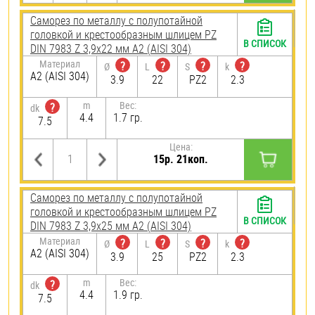
Саморез по металлу с полупотайной
головкой и крестообразным шлицем PZ
В СПИСОК
DIN 7983 Z 3,9х22 мм А2 (AISI 304)
Материал
?
?
?
?
Ø
L
S
k
А2 (AISI 304)
3.9
22
PZ2
2.3
m
Вес:
?
dk
4.4
1.7 гр.
7.5
Цена:
15р. 21коп.
Саморез по металлу с полупотайной
головкой и крестообразным шлицем PZ
В СПИСОК
DIN 7983 Z 3,9х25 мм А2 (AISI 304)
Материал
?
?
?
?
Ø
L
S
k
А2 (AISI 304)
3.9
25
PZ2
2.3
m
Вес:
?
dk
4.4
1.9 гр.
7.5