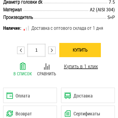
.............................................................................................................
Диаметр головки dk
7.5
Шплинты
.............................................................................................................
Материал
А2 (AISI 304)
.............................................................................................................
Производитель
S+P
Штифты и пальцы
Наличие:
Доставка с оптового склада от 1 дня
КУПИТЬ
Купить в 1 клик
В СПИСОК
СРАВНИТЬ
Оплата
Доставка
Возврат
Сертификаты