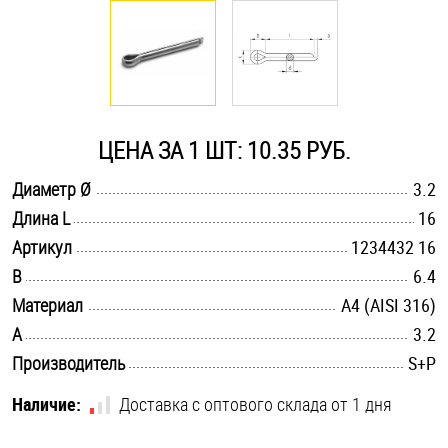
Оснастка и аксессуары для яхт
Пробки
ЦЕНА ЗА 1 ШТ: 10.35 РУБ.
Саморезы и шурупы
.............................................................................................................
Диаметр Ø
3.2
.............................................................................................................
Длина L
16
Стопорные кольца
.............................................................................................................
Артикул
1234432 16
.............................................................................................................
B
6.4
Такелаж
.............................................................................................................
Материал
A4 (AISI 316)
.............................................................................................................
A
3.2
Хомуты
.............................................................................................................
Производитель
S+P
Шайбы
Наличие:
Доставка с оптового склада от 1 дня
Шпильки