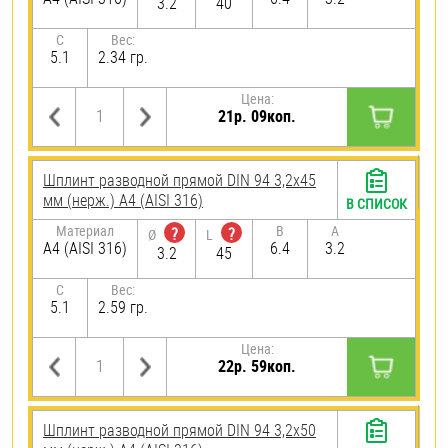
3.2
40
C
Вес:
5.1
2.34 гр.
Цена:
21р. 09коп.
Шплинт разводной прямой DIN 94 3,2х45
мм (нерж.) A4 (AISI 316)
В СПИСОК
Материал
B
A
?
?
Ø
L
A4 (AISI 316)
6.4
3.2
3.2
45
C
Вес:
5.1
2.59 гр.
Цена:
22р. 59коп.
Шплинт разводной прямой DIN 94 3,2х50