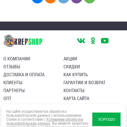
О КОМПАНИИ
АКЦИИ
ОТЗЫВЫ
СКИДКИ
ДОСТАВКА И ОПЛАТА
КАК КУПИТЬ
КЛИЕНТЫ
ГАРАНТИИ И ВОЗВРАТ
ПАРТНЕРЫ
КОНТАКТЫ
ОПТ
КАРТА САЙТА
Пользовательское соглашение
Политика в отношении обработки персональных данных
На сайте осуществляется обработка
Согласие посетителя сайта на обработку персональных данны
пользовательских данных с использованием
Cookie в соответствии с
Условиями обработки
ХОРОШО
пользовательских данных
. Вы можете запретить