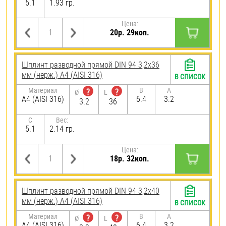
5.1
1.93 гр.
Цена:
20р. 29коп.
Шплинт разводной прямой DIN 94 3,2х36
мм (нерж.) A4 (AISI 316)
В СПИСОК
Материал
B
A
?
?
Ø
L
A4 (AISI 316)
6.4
3.2
3.2
36
C
Вес:
5.1
2.14 гр.
Цена:
18р. 32коп.
Шплинт разводной прямой DIN 94 3,2х40
мм (нерж.) A4 (AISI 316)
В СПИСОК
Материал
B
A
?
?
Ø
L
A4 (AISI 316)
6.4
3.2