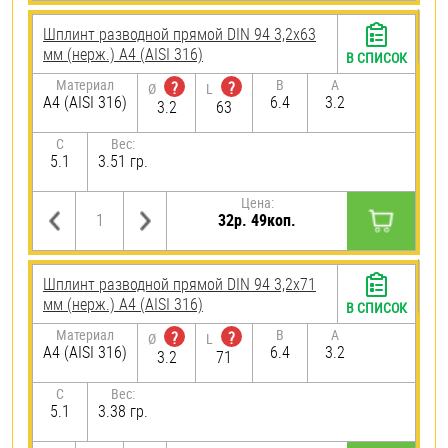
Шплинт разводной прямой DIN 94 3,2х63
мм (нерж.) A4 (AISI 316)
В СПИСОК
Материал
B
A
?
?
Ø
L
A4 (AISI 316)
6.4
3.2
3.2
63
C
Вес:
5.1
3.51 гр.
Цена:
32р. 49коп.
Шплинт разводной прямой DIN 94 3,2х71
мм (нерж.) A4 (AISI 316)
В СПИСОК
Материал
B
A
?
?
Ø
L
A4 (AISI 316)
6.4
3.2
3.2
71
C
Вес:
5.1
3.38 гр.