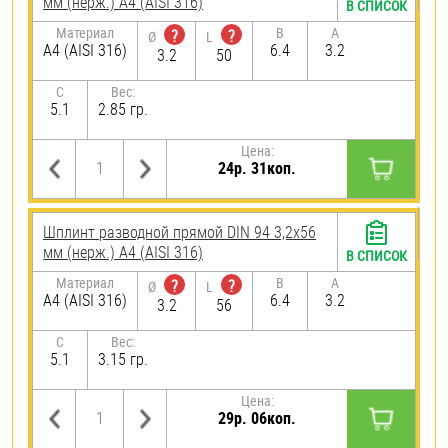
мм (нерж.) A4 (AISI 316)
В СПИСОК
Материал
B
A
?
?
Ø
L
A4 (AISI 316)
6.4
3.2
3.2
50
C
Вес:
5.1
2.85 гр.
Цена:
24р. 31коп.
Шплинт разводной прямой DIN 94 3,2х56
мм (нерж.) A4 (AISI 316)
В СПИСОК
Материал
B
A
?
?
Ø
L
A4 (AISI 316)
6.4
3.2
3.2
56
C
Вес:
5.1
3.15 гр.
Цена:
29р. 06коп.