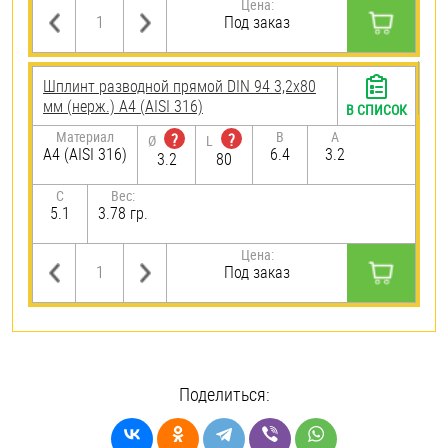
Цена:
Под заказ
Шплинт разводной прямой DIN 94 3,2х80
мм (нерж.) A4 (AISI 316)
В СПИСОК
Материал
B
A
?
?
Ø
L
A4 (AISI 316)
6.4
3.2
3.2
80
C
Вес:
5.1
3.78 гр.
Цена:
Под заказ
Поделиться: