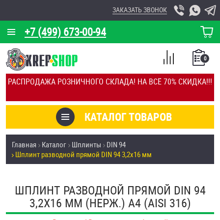
ЗАКАЗАТЬ ЗВОНОК
+7 (499) 673-00-94
КОРЗИНА
О КОМПАНИИ
0
СПИСОК
КАЛЬКУЛЯТОР
СРАВНЕНИЕ
РАСПРОДАЖА РОЗНИЧНОГО СКЛАДА! НА ВСЁ 70% СКИДКА!!!
ПОКУПОК
ОТЗЫВЫ
КАТАЛОГ ТОВАРОВ
КЛИЕНТЫ
Товары со скидкой
Главная
Каталог
Шплинты
DIN 94
УСЛУГИ
Шплинт разводной прямой DIN 94 3,2х16 мм
Анкеры
СКИДКИ
Антивандальный крепёж, инструмент
ШПЛИНТ РАЗВОДНОЙ ПРЯМОЙ DIN 94
ОПТ
3,2Х16 ММ (НЕРЖ.) A4 (AISI 316)
ПОКУПАТЕЛЯМ
Болты и винты