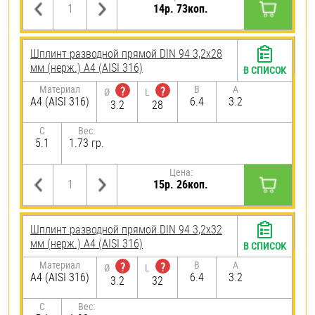
14р. 73коп.
Шплинт разводной прямой DIN 94 3,2х28
мм (нерж.) A4 (AISI 316)
В СПИСОК
Материал
B
A
?
?
Ø
L
A4 (AISI 316)
6.4
3.2
3.2
28
C
Вес:
5.1
1.73 гр.
Цена:
15р. 26коп.
Шплинт разводной прямой DIN 94 3,2х32
мм (нерж.) A4 (AISI 316)
В СПИСОК
Материал
B
A
?
?
Ø
L
A4 (AISI 316)
6.4
3.2
3.2
32
C
Вес: