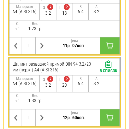
Материал
B
A
?
?
Ø
L
A4 (AISI 316)
6.4
3.2
3.2
18
C
Вес:
5.1
1.23 гр.
Цена:
11р. 07коп.
Шплинт разводной прямой DIN 94 3,2х20
мм (нерж.) A4 (AISI 316)
В СПИСОК
Материал
B
A
?
?
Ø
L
A4 (AISI 316)
6.4
3.2
3.2
20
C
Вес:
5.1
1.33 гр.
Цена:
12р. 60коп.