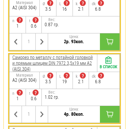
Материал
?
?
?
?
Ø
L
k
dk
А2 (AISI 304)
3.5
16
2.1
6.8
Вес:
?
?
n
t
0.87 гр.
1
0.6
Цена:
2р. 93коп.
Саморез по металлу с потайной головкой
и прямым шлицем DIN 7972 3,5х19 мм А2
В СПИСОК
(AISI 304)
Материал
?
?
?
?
Ø
L
k
dk
А2 (AISI 304)
3.5
19
2.1
6.8
Вес:
?
?
n
t
1.02 гр.
1
0.6
Цена:
4р. 80коп.