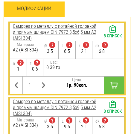
МОДИФИКАЦИИ
Саморез по металлу с потайной головкой
и прямым шлицем DIN 7972 3,5х6,5 мм А2
В СПИСОК
(AISI 304)
Материал
?
?
?
?
Ø
L
k
dk
А2 (AISI 304)
3.5
6.5
2.1
6.8
Вес:
?
?
n
t
0.39 гр.
1
0.6
Цена:
1р. 90коп.
Саморез по металлу с потайной головкой
и прямым шлицем DIN 7972 3,5х9,5 мм А2
В СПИСОК
(AISI 304)
Материал
?
?
?
?
Ø
L
k
dk
А2 (AISI 304)
3.5
9.5
2.1
6.8