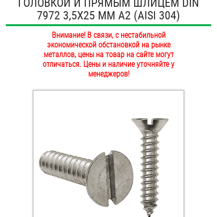
ГОЛОВКОЙ И ПРЯМЫМ ШЛИЦЕМ DIN
ОПЛАТА И ДОСТАВКА
7972 3,5Х25 ММ А2 (AISI 304)
Втулки
НАШИ МАГАЗИНЫ
Внимание! В связи, с нестабильной
Гайки
экономической обстановкой на рынке
металлов, цены на товар на сайте могут
Дюбели
отличаться. Цены и наличие уточняйте у
менеджеров!
Дюймовый крепёж
Заклепки (Гайки-Заклепки)
Инструмент
Крюки, кольца с метрической резьбой
Крюки, кольца с шурупной резьбой