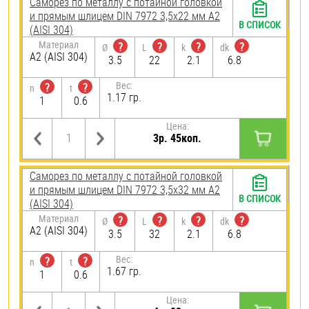
Саморез по металлу с потайной головкой
и прямым шлицем DIN 7972 3,5х22 мм А2
В СПИСОК
(AISI 304)
Материал
?
?
?
?
Ø
L
k
dk
А2 (AISI 304)
3.5
22
2.1
6.8
Вес:
?
?
n
t
1.17 гр.
1
0.6
Цена:
3р. 45коп.
Саморез по металлу с потайной головкой
и прямым шлицем DIN 7972 3,5х32 мм А2
В СПИСОК
(AISI 304)
Материал
?
?
?
?
Ø
L
k
dk
А2 (AISI 304)
3.5
32
2.1
6.8
Вес:
?
?
n
t
1.67 гр.
1
0.6
Цена: