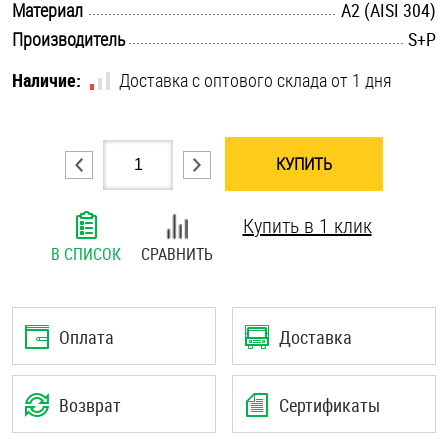
.............................................................................................................
Материал
А2 (AISI 304)
Шплинты
.............................................................................................................
Производитель
S+P
Штифты и пальцы
Наличие:
Доставка с оптового склада от 1 дня
КУПИТЬ
Купить в 1 клик
В СПИСОК
СРАВНИТЬ
Оплата
Доставка
Возврат
Сертификаты