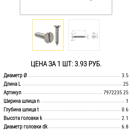
Оснастка и аксессуары для яхт
Пробки
Саморезы и шурупы
ЦЕНА ЗА 1 ШТ: 3.93 РУБ.
Стопорные кольца
.............................................................................................................
Диаметр Ø
3.5
.............................................................................................................
Длина L
25
Такелаж
.............................................................................................................
Артикул
7972235 25
Хомуты
.............................................................................................................
Ширина шлица n
1
.............................................................................................................
Глубина шлица t
0.6
Шайбы
.............................................................................................................
Высота головки k
2.1
.............................................................................................................
Диаметр головки dk
Шпильки
6.8