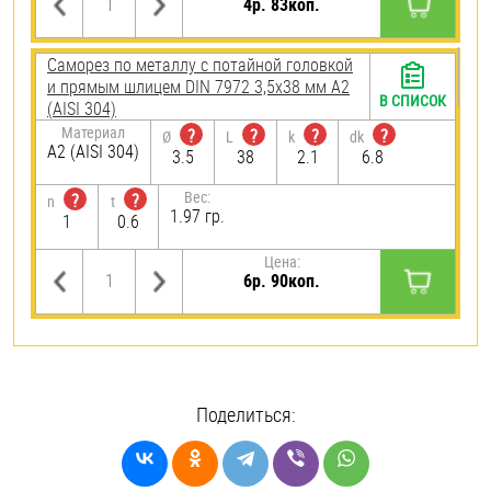
4р. 83коп.
Саморез по металлу с потайной головкой
и прямым шлицем DIN 7972 3,5х38 мм А2
В СПИСОК
(AISI 304)
Материал
?
?
?
?
Ø
L
k
dk
А2 (AISI 304)
3.5
38
2.1
6.8
Вес:
?
?
n
t
1.97 гр.
1
0.6
Цена:
6р. 90коп.
Поделиться: