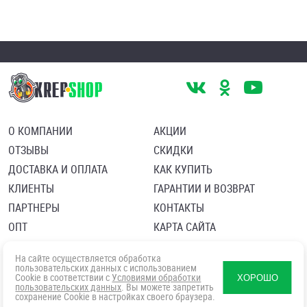
О КОМПАНИИ
АКЦИИ
ОТЗЫВЫ
СКИДКИ
ДОСТАВКА И ОПЛАТА
КАК КУПИТЬ
КЛИЕНТЫ
ГАРАНТИИ И ВОЗВРАТ
ПАРТНЕРЫ
КОНТАКТЫ
ОПТ
КАРТА САЙТА
Пользовательское соглашение
Политика в отношении обработки персональных данных
На сайте осуществляется обработка
Согласие посетителя сайта на обработку персональных данны
пользовательских данных с использованием
Cookie в соответствии с
Условиями обработки
ХОРОШО
пользовательских данных
. Вы можете запретить
сохранение Cookie в настройках своего браузера.