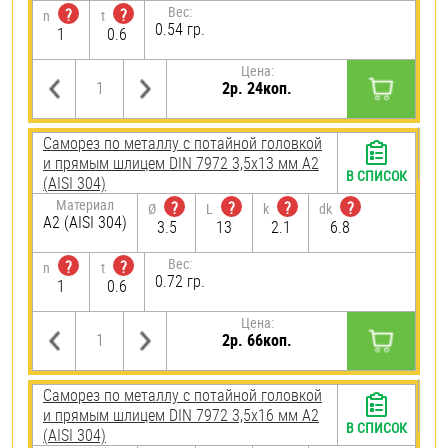
Вес:
?
?
n
t
0.54 гр.
1
0.6
Цена:
2р. 24коп.
Саморез по металлу с потайной головкой
и прямым шлицем DIN 7972 3,5х13 мм А2
В СПИСОК
(AISI 304)
Материал
?
?
?
?
Ø
L
k
dk
А2 (AISI 304)
3.5
13
2.1
6.8
Вес:
?
?
n
t
0.72 гр.
1
0.6
Цена:
2р. 66коп.
Саморез по металлу с потайной головкой
и прямым шлицем DIN 7972 3,5х16 мм А2
В СПИСОК
(AISI 304)