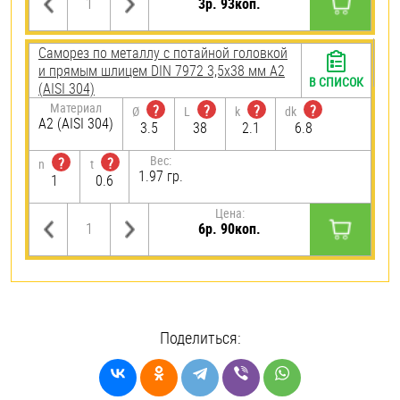
3р. 93коп.
Саморез по металлу с потайной головкой
и прямым шлицем DIN 7972 3,5х38 мм А2
В СПИСОК
(AISI 304)
Материал
?
?
?
?
Ø
L
k
dk
А2 (AISI 304)
3.5
38
2.1
6.8
Вес:
?
?
n
t
1.97 гр.
1
0.6
Цена:
6р. 90коп.
Поделиться: