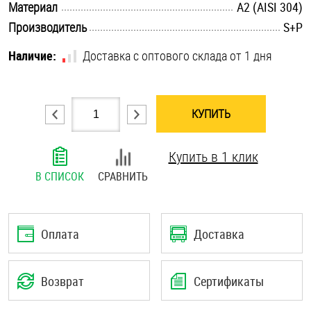
.............................................................................................................
Материал
А2 (AISI 304)
Шплинты
.............................................................................................................
Производитель
S+P
Штифты и пальцы
Наличие:
Доставка с оптового склада от 1 дня
КУПИТЬ
Купить в 1 клик
В СПИСОК
СРАВНИТЬ
Оплата
Доставка
Возврат
Сертификаты