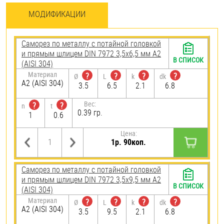
МОДИФИКАЦИИ
Саморез по металлу с потайной головкой
и прямым шлицем DIN 7972 3,5х6,5 мм А2
В СПИСОК
(AISI 304)
Материал
?
?
?
?
Ø
L
k
dk
А2 (AISI 304)
3.5
6.5
2.1
6.8
Вес:
?
?
n
t
0.39 гр.
1
0.6
Цена:
1р. 90коп.
Саморез по металлу с потайной головкой
и прямым шлицем DIN 7972 3,5х9,5 мм А2
В СПИСОК
(AISI 304)
Материал
?
?
?
?
Ø
L
k
dk
А2 (AISI 304)
3.5
9.5
2.1
6.8