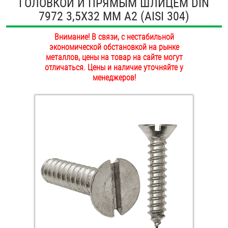
ГОЛОВКОЙ И ПРЯМЫМ ШЛИЦЕМ DIN
ОПЛАТА И ДОСТАВКА
7972 3,5Х32 ММ А2 (AISI 304)
Втулки
НАШИ МАГАЗИНЫ
Внимание! В связи, с нестабильной
Гайки
экономической обстановкой на рынке
металлов, цены на товар на сайте могут
Дюбели
отличаться. Цены и наличие уточняйте у
менеджеров!
Дюймовый крепёж
Заклепки (Гайки-Заклепки)
Инструмент
Крюки, кольца с метрической резьбой
Крюки, кольца с шурупной резьбой