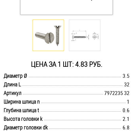
Оснастка и аксессуары для яхт
Пробки
Саморезы и шурупы
ЦЕНА ЗА 1 ШТ: 4.83 РУБ.
Стопорные кольца
.............................................................................................................
Диаметр Ø
3.5
.............................................................................................................
Длина L
32
Такелаж
.............................................................................................................
Артикул
7972235 32
Хомуты
.............................................................................................................
Ширина шлица n
1
.............................................................................................................
Глубина шлица t
0.6
Шайбы
.............................................................................................................
Высота головки k
2.1
.............................................................................................................
Диаметр головки dk
Шпильки
6.8