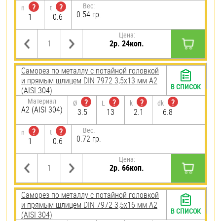
Вес:
?
?
n
t
0.54 гр.
1
0.6
Цена:
2р. 24коп.
Саморез по металлу с потайной головкой
и прямым шлицем DIN 7972 3,5х13 мм А2
В СПИСОК
(AISI 304)
Материал
?
?
?
?
Ø
L
k
dk
А2 (AISI 304)
3.5
13
2.1
6.8
Вес:
?
?
n
t
0.72 гр.
1
0.6
Цена:
2р. 66коп.
Саморез по металлу с потайной головкой
и прямым шлицем DIN 7972 3,5х16 мм А2
В СПИСОК
(AISI 304)