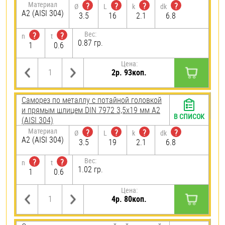
Материал
?
?
?
?
Ø
L
k
dk
А2 (AISI 304)
3.5
16
2.1
6.8
Вес:
?
?
n
t
0.87 гр.
1
0.6
Цена:
2р. 93коп.
Саморез по металлу с потайной головкой
и прямым шлицем DIN 7972 3,5х19 мм А2
В СПИСОК
(AISI 304)
Материал
?
?
?
?
Ø
L
k
dk
А2 (AISI 304)
3.5
19
2.1
6.8
Вес:
?
?
n
t
1.02 гр.
1
0.6
Цена:
4р. 80коп.