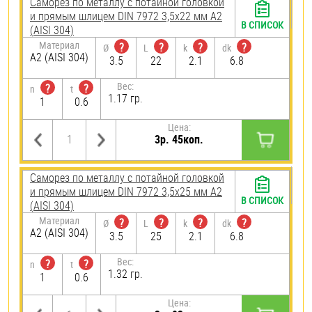
Саморез по металлу с потайной головкой
и прямым шлицем DIN 7972 3,5х22 мм А2
В СПИСОК
(AISI 304)
Материал
?
?
?
?
Ø
L
k
dk
А2 (AISI 304)
3.5
22
2.1
6.8
Вес:
?
?
n
t
1.17 гр.
1
0.6
Цена:
3р. 45коп.
Саморез по металлу с потайной головкой
и прямым шлицем DIN 7972 3,5х25 мм А2
В СПИСОК
(AISI 304)
Материал
?
?
?
?
Ø
L
k
dk
А2 (AISI 304)
3.5
25
2.1
6.8
Вес:
?
?
n
t
1.32 гр.
1
0.6
Цена: