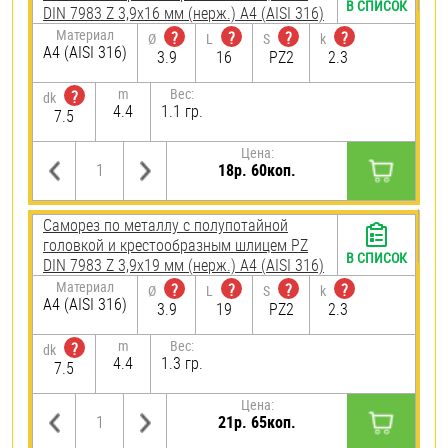
В СПИСОК
DIN 7983 Z 3,9х16 мм (нерж.) A4 (AISI 316)
Материал
?
?
?
?
Ø
L
S
k
A4 (AISI 316)
3.9
16
PZ2
2.3
m
Вес:
?
dk
4.4
1.1 гр.
7.5
Цена:
18р. 60коп.
Саморез по металлу с полупотайной
головкой и крестообразным шлицем PZ
В СПИСОК
DIN 7983 Z 3,9х19 мм (нерж.) A4 (AISI 316)
Материал
?
?
?
?
Ø
L
S
k
A4 (AISI 316)
3.9
19
PZ2
2.3
m
Вес:
?
dk
4.4
1.3 гр.
7.5
Цена:
21р. 65коп.