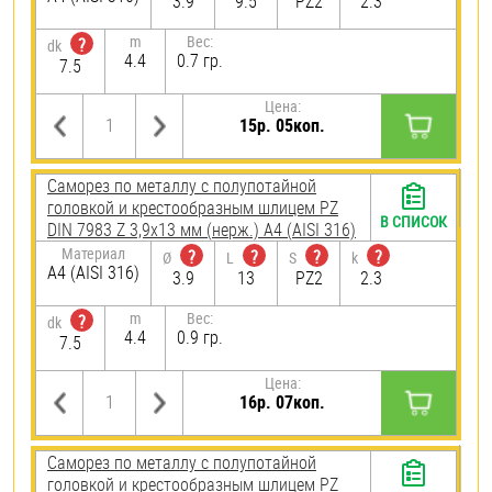
3.9
9.5
PZ2
2.3
m
Вес:
?
dk
4.4
0.7 гр.
7.5
Цена:
15р. 05коп.
Саморез по металлу с полупотайной
головкой и крестообразным шлицем PZ
В СПИСОК
DIN 7983 Z 3,9х13 мм (нерж.) A4 (AISI 316)
Материал
?
?
?
?
Ø
L
S
k
A4 (AISI 316)
3.9
13
PZ2
2.3
m
Вес:
?
dk
4.4
0.9 гр.
7.5
Цена:
16р. 07коп.
Саморез по металлу с полупотайной
головкой и крестообразным шлицем PZ