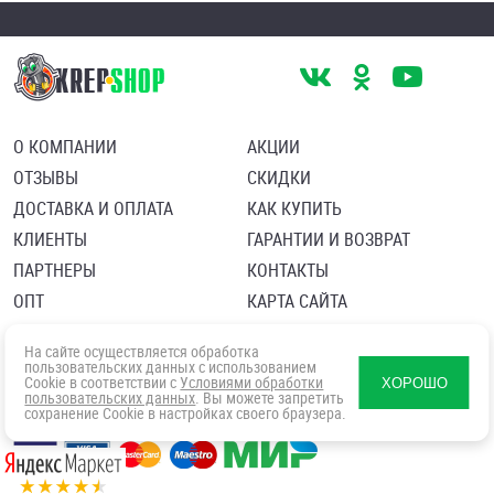
О КОМПАНИИ
АКЦИИ
ОТЗЫВЫ
СКИДКИ
ДОСТАВКА И ОПЛАТА
КАК КУПИТЬ
КЛИЕНТЫ
ГАРАНТИИ И ВОЗВРАТ
ПАРТНЕРЫ
КОНТАКТЫ
ОПТ
КАРТА САЙТА
Пользовательское соглашение
Политика в отношении обработки персональных данных
На сайте осуществляется обработка
Согласие посетителя сайта на обработку персональных данны
пользовательских данных с использованием
Cookie в соответствии с
Условиями обработки
ХОРОШО
пользовательских данных
. Вы можете запретить
сохранение Cookie в настройках своего браузера.