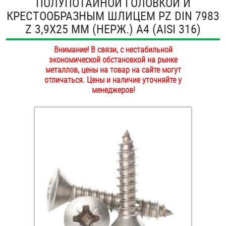
ПОЛУПОТАЙНОЙ ГОЛОВКОЙ И
ОПЛАТА И ДОСТАВКА
КРЕСТООБРАЗНЫМ ШЛИЦЕМ PZ DIN 7983
Втулки
Z 3,9Х25 ММ (НЕРЖ.) A4 (AISI 316)
НАШИ МАГАЗИНЫ
Гайки
Внимание! В связи, с нестабильной
экономической обстановкой на рынке
Дюбели
металлов, цены на товар на сайте могут
отличаться. Цены и наличие уточняйте у
Дюймовый крепёж
менеджеров!
Заклепки (Гайки-Заклепки)
Инструмент
Крюки, кольца с метрической резьбой
Крюки, кольца с шурупной резьбой