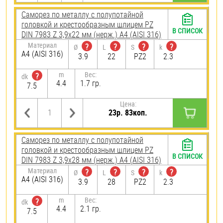
Саморез по металлу с полупотайной
головкой и крестообразным шлицем PZ
В СПИСОК
DIN 7983 Z 3,9х22 мм (нерж.) A4 (AISI 316)
Материал
?
?
?
?
Ø
L
S
k
A4 (AISI 316)
3.9
22
PZ2
2.3
m
Вес:
?
dk
4.4
1.7 гр.
7.5
Цена:
23р. 83коп.
Саморез по металлу с полупотайной
головкой и крестообразным шлицем PZ
В СПИСОК
DIN 7983 Z 3,9х28 мм (нерж.) A4 (AISI 316)
Материал
?
?
?
?
Ø
L
S
k
A4 (AISI 316)
3.9
28
PZ2
2.3
m
Вес:
?
dk
4.4
2.1 гр.
7.5