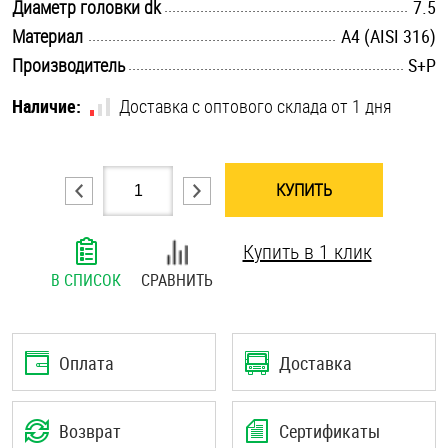
.............................................................................................................
Диаметр головки dk
7.5
Шплинты
.............................................................................................................
Материал
A4 (AISI 316)
.............................................................................................................
Производитель
S+P
Штифты и пальцы
Наличие:
Доставка с оптового склада от 1 дня
КУПИТЬ
Купить в 1 клик
В СПИСОК
СРАВНИТЬ
Оплата
Доставка
Возврат
Сертификаты