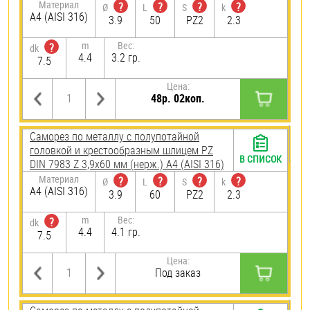
Материал
?
?
?
?
Ø
L
S
k
A4 (AISI 316)
3.9
50
PZ2
2.3
m
Вес:
?
dk
4.4
3.2 гр.
7.5
Цена:
48р. 02коп.
Саморез по металлу с полупотайной
головкой и крестообразным шлицем PZ
В СПИСОК
DIN 7983 Z 3,9х60 мм (нерж.) A4 (AISI 316)
Материал
?
?
?
?
Ø
L
S
k
A4 (AISI 316)
3.9
60
PZ2
2.3
m
Вес:
?
dk
4.4
4.1 гр.
7.5
Цена:
Под заказ