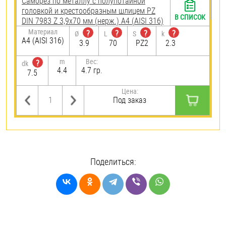
Саморез по металлу с полупотайной
головкой и крестообразным шлицем PZ
В СПИСОК
DIN 7983 Z 3,9х70 мм (нерж.) A4 (AISI 316)
Материал
?
?
?
?
Ø
L
S
k
A4 (AISI 316)
3.9
70
PZ2
2.3
m
Вес:
?
dk
4.4
4.7 гр.
7.5
Цена:
Под заказ
Поделиться: