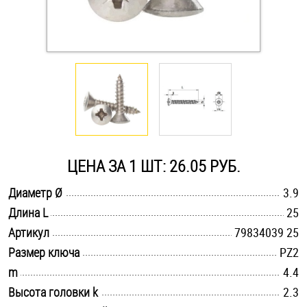
Оснастка и аксессуары для яхт
Пробки
Саморезы и шурупы
Стопорные кольца
ЦЕНА ЗА 1 ШТ: 26.05 РУБ.
.............................................................................................................
Диаметр Ø
3.9
Такелаж
.............................................................................................................
Длина L
25
.............................................................................................................
Хомуты
Артикул
79834039 25
.............................................................................................................
Размер ключа
PZ2
Шайбы
.............................................................................................................
m
4.4
.............................................................................................................
Высота головки k
2.3
Шпильки