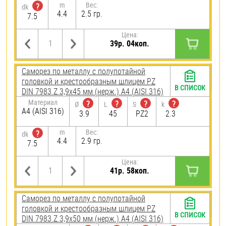
m
Вес:
?
dk
4.4
2.5 гр.
7.5
Цена:
39р. 04коп.
Саморез по металлу с полупотайной
головкой и крестообразным шлицем PZ
В СПИСОК
DIN 7983 Z 3,9х45 мм (нерж.) A4 (AISI 316)
Материал
?
?
?
?
Ø
L
S
k
A4 (AISI 316)
3.9
45
PZ2
2.3
m
Вес:
?
dk
4.4
2.9 гр.
7.5
Цена:
41р. 58коп.
Саморез по металлу с полупотайной
головкой и крестообразным шлицем PZ
В СПИСОК
DIN 7983 Z 3,9х50 мм (нерж.) A4 (AISI 316)