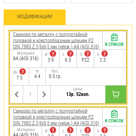
МОДИФИКАЦИИ
Саморез по металлу с полупотайной
головкой и крестообразным шлицем PZ
В СПИСОК
DIN 7983 Z 3,9х6,5 мм (нерж.) A4 (AISI 316)
Материал
?
?
?
?
Ø
L
S
k
A4 (AISI 316)
3.9
6.5
PZ2
2.3
m
Вес:
?
dk
4.4
0.5 гр.
7.5
Цена:
13р. 52коп.
Саморез по металлу с полупотайной
головкой и крестообразным шлицем PZ
В СПИСОК
DIN 7983 Z 3,9х9,5 мм (нерж.) A4 (AISI 316)
Материал
?
?
?
?
Ø
L
S
k
A4 (AISI 316)