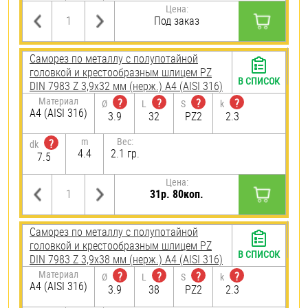
Цена:
Под заказ
Саморез по металлу с полупотайной
головкой и крестообразным шлицем PZ
В СПИСОК
DIN 7983 Z 3,9х32 мм (нерж.) A4 (AISI 316)
Материал
?
?
?
?
Ø
L
S
k
A4 (AISI 316)
3.9
32
PZ2
2.3
m
Вес:
?
dk
4.4
2.1 гр.
7.5
Цена:
31р. 80коп.
Саморез по металлу с полупотайной
головкой и крестообразным шлицем PZ
В СПИСОК
DIN 7983 Z 3,9х38 мм (нерж.) A4 (AISI 316)
Материал
?
?
?
?
Ø
L
S
k
A4 (AISI 316)
3.9
38
PZ2
2.3