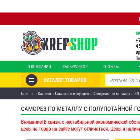
М
+
4
В
Пн
О КОМПАНИИ
КАЛЬКУЛЯТОР
ОТЗЫВЫ
КАТАЛОГ ТОВАРОВ
Товары со скидкой
Главная
Каталог
Саморезы и шурупы
Саморезы по металлу
DIN
Анкеры
САМОРЕЗ ПО МЕТАЛЛУ С ПОЛУПОТАЙНОЙ ГОЛО
Антивандальный крепёж,
Внимание! В связи, с нестабильной экономической обст
инструмент
цены на товар на сайте могут отличаться. Цены и налич
Болты и винты