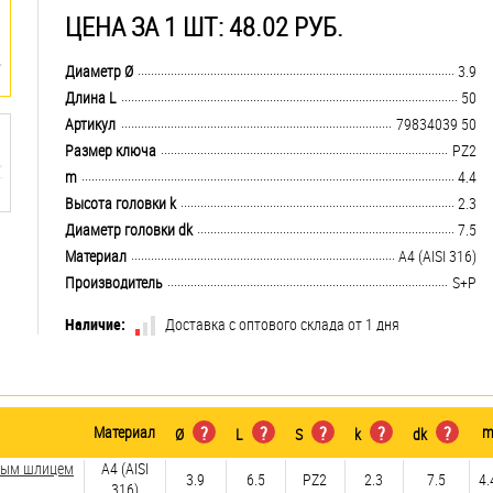
ЦЕНА ЗА 1 ШТ: 48.02 РУБ.
.................................................................................................................................
Диаметр Ø
3.9
.................................................................................................................................
Длина L
50
.................................................................................................................................
Артикул
79834039 50
.................................................................................................................................
Размер ключа
PZ2
.................................................................................................................................
m
4.4
.................................................................................................................................
Высота головки k
2.3
.................................................................................................................................
Диаметр головки dk
7.5
.................................................................................................................................
Материал
A4 (AISI 316)
.................................................................................................................................
Производитель
S+P
Наличие:
Доставка с оптового склада от 1 дня
Материал
?
?
?
?
?
Ø
L
S
k
dk
зным шлицем
A4 (AISI
3.9
6.5
PZ2
2.3
7.5
4.
316)