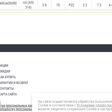
зным шлицем
A4 (AISI
3.9
70
PZ2
2.3
7.5
4.
316)
АКЦИИ
СКИДКИ
КАК КУПИТЬ
ГАРАНТИИ И ВОЗВРАТ
КОНТАКТЫ
КАРТА САЙТА
На сайте осуществляется обработка пользова
е
Cookie в соответствии с
Условиями обработки
отки персональных данных
можете запретить сохранение Cookie в настрой
а обработку персональных данны