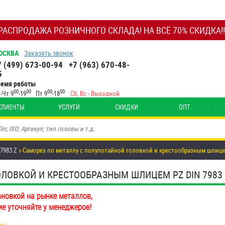
РАСПРОДАЖА РОЗНИЧНОГО СКЛАДА! НА ВСЁ 70% СКИДКА!!
ОСКВА
Заказать звонок
7 (499) 673-00-94
+7 (963) 670-48-
5
ремя работы
00
00
00
00
-Чт 9
-19
Пт 9
-18
Сб, Вс - Выходной
КЛИЕНТЫ
УСЛУГИ
СКИДКИ
ОПТ
 7983 Z
Саморез по металлу с полупотайной головкой и крестообразным шлицем 
ВКОЙ И КРЕСТООБРАЗНЫМ ШЛИЦЕМ PZ DIN 7983 Z 3,
ановкой на рынке металлов,
ие уточняйте у менеджеров!