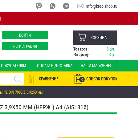
info@krep-shop.ru
!
ВОЙТИ
КОРЗИНА
РЕГИСТРАЦИЯ
Товаров:
0
шт.
На сумму:
0
р.
ПОКУПАТЕЛЯМ
ОПЛАТА И ДОСТАВКА
НАШИ МАГАЗИНЫ
СРАВНЕНИЕ
СПИСОК ПОКУПОК
0
PZ DIN 7983 Z 3,9х50 мм
9Х50 ММ (НЕРЖ.) A4 (AISI 316)