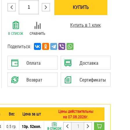
КУПИТЬ
.......................................................................
Купить в 1 клик
.......................................................................
.......................................................................
В СПИСОК
СРАВНИТЬ
.......................................................................
.......................................................................
Поделиться:
.......................................................................
.......................................................................
Оплата
Доставка
.......................................................................
.......................................................................
Возврат
Сертификаты
Цены действительны
m
Вес
Цена за шт
на 07.08.2026г.
4
0.5 гр.
13р. 52коп.
В СПИСОК