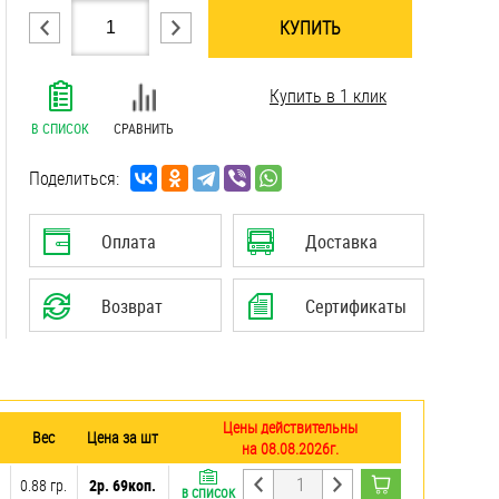
КУПИТЬ
.......................................................................
Купить в 1 клик
.......................................................................
.......................................................................
В СПИСОК
СРАВНИТЬ
.......................................................................
.......................................................................
Поделиться:
.......................................................................
.......................................................................
Оплата
Доставка
.......................................................................
.......................................................................
Возврат
Сертификаты
Цены действительны
Вес
Цена за шт
на 08.08.2026г.
0.88 гр.
2р. 69коп.
В СПИСОК