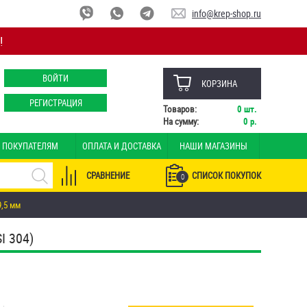
info@krep-shop.ru
!
ВОЙТИ
КОРЗИНА
РЕГИСТРАЦИЯ
Товаров:
0
шт.
На сумму:
0
р.
ПОКУПАТЕЛЯМ
ОПЛАТА И ДОСТАВКА
НАШИ МАГАЗИНЫ
СРАВНЕНИЕ
СПИСОК ПОКУПОК
0
9,5 мм
 304)