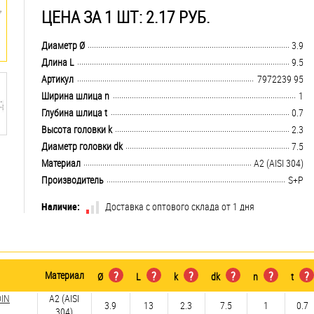
ЦЕНА ЗА 1 ШТ: 2.17 РУБ.
.................................................................................................................................
Диаметр Ø
3.9
.................................................................................................................................
Длина L
9.5
.................................................................................................................................
Артикул
7972239 95
.................................................................................................................................
Ширина шлица n
1
.................................................................................................................................
Глубина шлица t
0.7
.................................................................................................................................
Высота головки k
2.3
.................................................................................................................................
Диаметр головки dk
7.5
.................................................................................................................................
Материал
А2 (AISI 304)
.................................................................................................................................
Производитель
S+P
Наличие:
Доставка с оптового склада от 1 дня
Материал
?
?
?
?
?
?
Ø
L
k
dk
n
t
DIN
А2 (AISI
3.9
13
2.3
7.5
1
0.7
304)