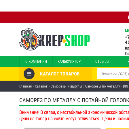
М
+
4
В
Пн
О КОМПАНИИ
КАЛЬКУЛЯТОР
ОТЗЫВЫ
КАТАЛОГ ТОВАРОВ
Товары со скидкой
Главная
Каталог
Саморезы и шурупы
Саморезы по металлу
DIN
Анкеры
САМОРЕЗ ПО МЕТАЛЛУ С ПОТАЙНОЙ ГОЛОВКОЙ
Антивандальный крепёж,
Внимание! В связи, с нестабильной экономической обст
инструмент
цены на товар на сайте могут отличаться. Цены и налич
Болты и винты