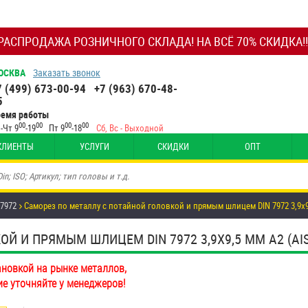
РАСПРОДАЖА РОЗНИЧНОГО СКЛАДА! НА ВСЁ 70% СКИДКА!!
ОСКВА
Заказать звонок
7 (499) 673-00-94
+7 (963) 670-48-
5
ремя работы
00
00
00
00
-Чт 9
-19
Пт 9
-18
Сб, Вс - Выходной
КЛИЕНТЫ
УСЛУГИ
СКИДКИ
ОПТ
 7972
Саморез по металлу с потайной головкой и прямым шлицем DIN 7972 3,9х
 И ПРЯМЫМ ШЛИЦЕМ DIN 7972 3,9Х9,5 ММ А2 (AISI
ановкой на рынке металлов,
ие уточняйте у менеджеров!