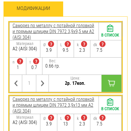
МОДИФИКАЦИИ
Саморез по металлу с потайной головкой
и прямым шлицем DIN 7972 3,9х9,5 мм А2
В СПИСОК
(AISI 304)
Материал
?
?
?
?
Ø
L
k
dk
А2 (AISI 304)
3.9
9.5
2.3
7.5
Вес:
?
?
n
t
0.66 гр.
1
0.7
Цена:
2р. 17коп.
Саморез по металлу с потайной головкой
и прямым шлицем DIN 7972 3,9х13 мм А2
В СПИСОК
(AISI 304)
Материал
?
?
?
?
Ø
L
k
dk
А2 (AISI 304)
3.9
13
2.3
7.5