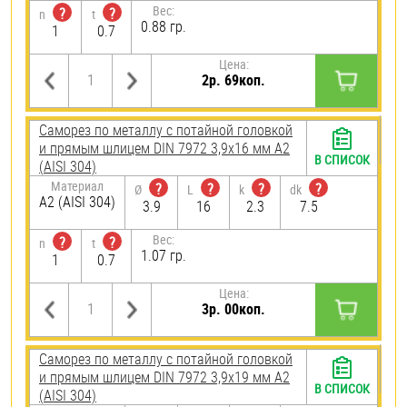
Вес:
?
?
n
t
0.88 гр.
1
0.7
Цена:
2р. 69коп.
Саморез по металлу с потайной головкой
и прямым шлицем DIN 7972 3,9х16 мм А2
В СПИСОК
(AISI 304)
Материал
?
?
?
?
Ø
L
k
dk
А2 (AISI 304)
3.9
16
2.3
7.5
Вес:
?
?
n
t
1.07 гр.
1
0.7
Цена:
3р. 00коп.
Саморез по металлу с потайной головкой
и прямым шлицем DIN 7972 3,9х19 мм А2
В СПИСОК
(AISI 304)