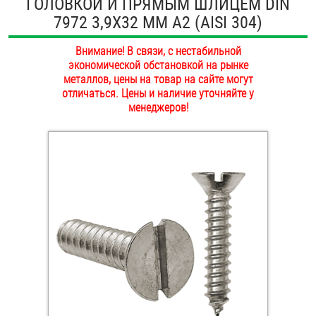
ГОЛОВКОЙ И ПРЯМЫМ ШЛИЦЕМ DIN
ОПЛАТА И ДОСТАВКА
7972 3,9Х32 ММ А2 (AISI 304)
Втулки
НАШИ МАГАЗИНЫ
Внимание! В связи, с нестабильной
Гайки
экономической обстановкой на рынке
металлов, цены на товар на сайте могут
Дюбели
отличаться. Цены и наличие уточняйте у
менеджеров!
Дюймовый крепёж
Заклепки (Гайки-Заклепки)
Инструмент
Крюки, кольца с метрической резьбой
Крюки, кольца с шурупной резьбой