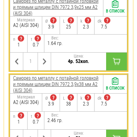
Саморез по металлу с потайной головкой
и прямым шлицем DIN 7972 3,9х25 мм А2
В СПИСОК
(AISI 304)
Материал
?
?
?
?
Ø
L
k
dk
А2 (AISI 304)
3.9
25
2.3
7.5
Вес:
?
?
n
t
1.64 гр.
1
0.7
Цена:
4р. 52коп.
Саморез по металлу с потайной головкой
и прямым шлицем DIN 7972 3,9х38 мм А2
В СПИСОК
(AISI 304)
Материал
?
?
?
?
Ø
L
k
dk
А2 (AISI 304)
3.9
38
2.3
7.5
Вес:
?
?
n
t
2.46 гр.
1
0.7
Цена: