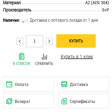
.............................................................................................................
Материал
А2 (AISI 304)
Шплинты
.............................................................................................................
Производитель
S+P
Штифты и пальцы
Наличие:
Доставка с оптового склада от 1 дня
КУПИТЬ
Купить в 1 клик
В СПИСОК
СРАВНИТЬ
Оплата
Доставка
Возврат
Сертификаты