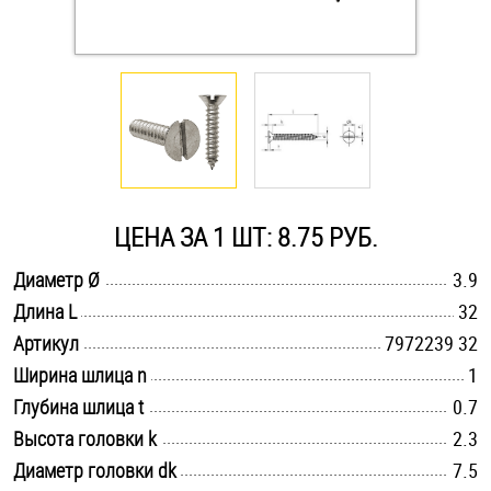
Оснастка и аксессуары для яхт
Пробки
Саморезы и шурупы
ЦЕНА ЗА 1 ШТ: 8.75 РУБ.
Стопорные кольца
.............................................................................................................
Диаметр Ø
3.9
.............................................................................................................
Длина L
32
Такелаж
.............................................................................................................
Артикул
7972239 32
Хомуты
.............................................................................................................
Ширина шлица n
1
.............................................................................................................
Глубина шлица t
0.7
Шайбы
.............................................................................................................
Высота головки k
2.3
.............................................................................................................
Диаметр головки dk
Шпильки
7.5