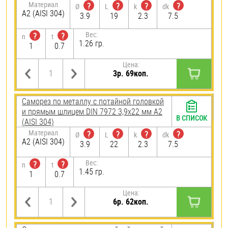
Материал
?
?
?
?
Ø
L
k
dk
А2 (AISI 304)
3.9
19
2.3
7.5
Вес:
?
?
n
t
1.26 гр.
1
0.7
Цена:
3р. 69коп.
Саморез по металлу с потайной головкой
и прямым шлицем DIN 7972 3,9х22 мм А2
В СПИСОК
(AISI 304)
Материал
?
?
?
?
Ø
L
k
dk
А2 (AISI 304)
3.9
22
2.3
7.5
Вес:
?
?
n
t
1.45 гр.
1
0.7
Цена:
6р. 62коп.