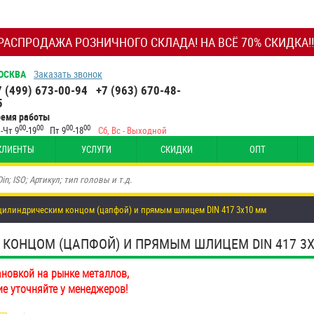
РАСПРОДАЖА РОЗНИЧНОГО СКЛАДА! НА ВСЁ 70% СКИДКА!!
ОСКВА
Заказать звонок
7 (499) 673-00-94
+7 (963) 670-48-
5
ремя работы
00
00
00
00
-Чт 9
-19
Пт 9
-18
Сб, Вс - Выходной
КЛИЕНТЫ
УСЛУГИ
СКИДКИ
ОПТ
цилиндрическим концом (цапфой) и прямым шлицем DIN 417 3х10 мм
НЦОМ (ЦАПФОЙ) И ПРЯМЫМ ШЛИЦЕМ DIN 417 3Х10 
ановкой на рынке металлов,
ие уточняйте у менеджеров!