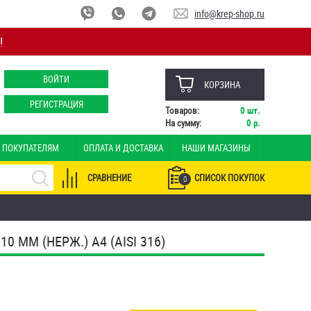
info@krep-shop.ru
!
ВОЙТИ
КОРЗИНА
РЕГИСТРАЦИЯ
Товаров:
0
шт.
На сумму:
0
р.
ПОКУПАТЕЛЯМ
ОПЛАТА И ДОСТАВКА
НАШИ МАГАЗИНЫ
СРАВНЕНИЕ
СПИСОК ПОКУПОК
0
ММ (НЕРЖ.) A4 (AISI 316)