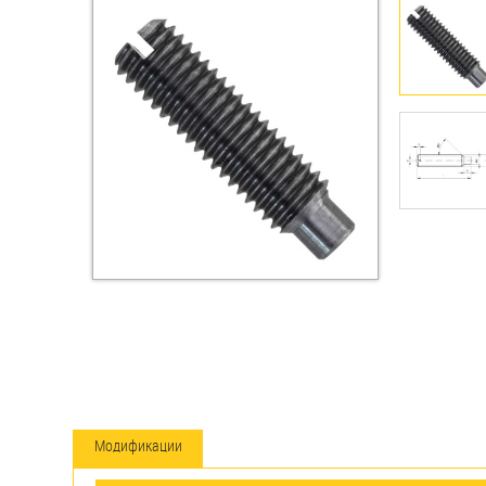
Втулки
Гайки
Дюбели
Дюймовый крепёж
Заклепки (Гайки-Заклепки)
Инструмент
Крюки, кольца с
метрической резьбой
Крюки, кольца с шурупной
резьбой
Модификации
Оснастка и аксессуары для