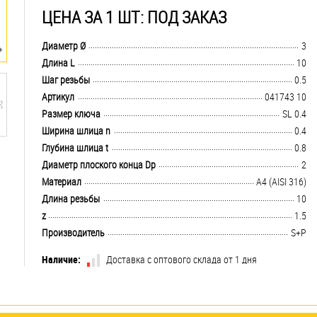
ЦЕНА ЗА 1 ШТ: ПОД ЗАКАЗ
.................................................................................................................................
Диаметр Ø
3
.................................................................................................................................
Длина L
10
.................................................................................................................................
Шаг резьбы
0.5
.................................................................................................................................
Артикул
041743 10
.................................................................................................................................
Размер ключа
SL 0.4
.................................................................................................................................
Ширина шлица n
0.4
.................................................................................................................................
Глубина шлица t
0.8
.................................................................................................................................
Диаметр плоского конца Dp
2
.................................................................................................................................
Материал
A4 (AISI 316)
.................................................................................................................................
Длина резьбы
10
.................................................................................................................................
z
1.5
.................................................................................................................................
Производитель
S+P
Наличие:
Доставка с оптового склада от 1 дня