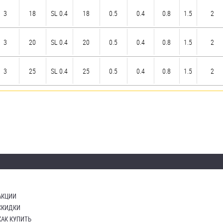
3
18
SL 0.4
18
0.5
0.4
0.8
1.5
2
3
20
SL 0.4
20
0.5
0.4
0.8
1.5
2
3
25
SL 0.4
25
0.5
0.4
0.8
1.5
2
АКЦИИ
СКИДКИ
КАК КУПИТЬ