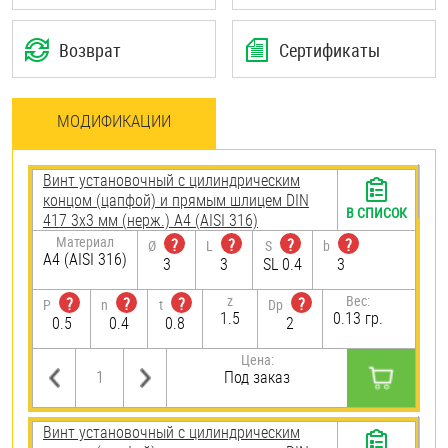
Возврат
Сертификаты
МОДИФИКАЦИИ
Винт установочный с цилиндрическим
концом (цапфой) и прямым шлицем DIN
В СПИСОК
417 3х3 мм (нерж.) A4 (AISI 316)
Материал
?
?
?
?
Ø
L
S
b
A4 (AISI 316)
3
3
SL 0.4
3
z
Вес:
?
?
?
?
P
n
t
Dp
1.5
0.13 гр.
0.5
0.4
0.8
2
Цена:
Под заказ
Винт установочный с цилиндрическим