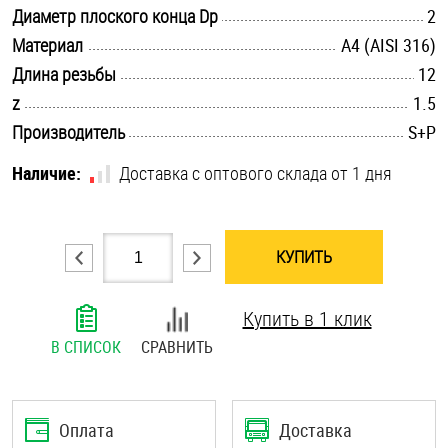
.............................................................................................................
Диаметр плоского конца Dp
2
Шплинты
.............................................................................................................
Материал
A4 (AISI 316)
.............................................................................................................
Штифты и пальцы
Длина резьбы
12
.............................................................................................................
z
1.5
.............................................................................................................
Производитель
S+P
Наличие:
Доставка с оптового склада от 1 дня
КУПИТЬ
Купить в 1 клик
В СПИСОК
СРАВНИТЬ
Оплата
Доставка