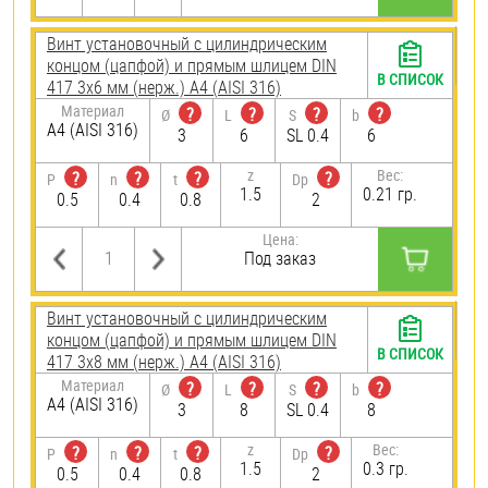
Винт установочный с цилиндрическим
концом (цапфой) и прямым шлицем DIN
В СПИСОК
417 3х6 мм (нерж.) A4 (AISI 316)
Материал
?
?
?
?
Ø
L
S
b
A4 (AISI 316)
3
6
SL 0.4
6
z
Вес:
?
?
?
?
P
n
t
Dp
1.5
0.21 гр.
0.5
0.4
0.8
2
Цена:
Под заказ
Винт установочный с цилиндрическим
концом (цапфой) и прямым шлицем DIN
В СПИСОК
417 3х8 мм (нерж.) A4 (AISI 316)
Материал
?
?
?
?
Ø
L
S
b
A4 (AISI 316)
3
8
SL 0.4
8
z
Вес:
?
?
?
?
P
n
t
Dp
1.5
0.3 гр.
0.5
0.4
0.8
2