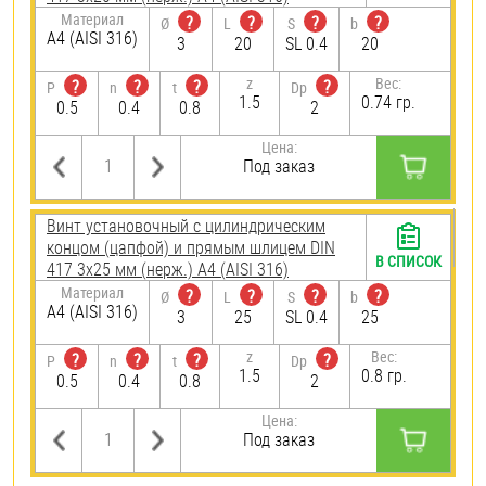
Материал
?
?
?
?
Ø
L
S
b
A4 (AISI 316)
3
20
SL 0.4
20
z
Вес:
?
?
?
?
P
n
t
Dp
1.5
0.74 гр.
0.5
0.4
0.8
2
Цена:
Под заказ
Винт установочный с цилиндрическим
концом (цапфой) и прямым шлицем DIN
В СПИСОК
417 3х25 мм (нерж.) A4 (AISI 316)
Материал
?
?
?
?
Ø
L
S
b
A4 (AISI 316)
3
25
SL 0.4
25
z
Вес:
?
?
?
?
P
n
t
Dp
1.5
0.8 гр.
0.5
0.4
0.8
2
Цена:
Под заказ