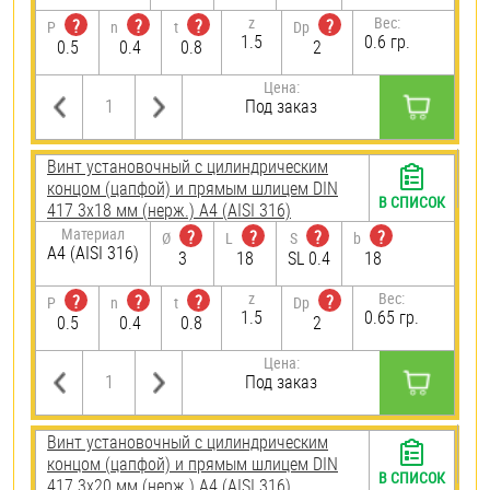
z
Вес:
?
?
?
?
P
n
t
Dp
1.5
0.6 гр.
0.5
0.4
0.8
2
Цена:
Под заказ
Винт установочный с цилиндрическим
концом (цапфой) и прямым шлицем DIN
В СПИСОК
417 3х18 мм (нерж.) A4 (AISI 316)
Материал
?
?
?
?
Ø
L
S
b
A4 (AISI 316)
3
18
SL 0.4
18
z
Вес:
?
?
?
?
P
n
t
Dp
1.5
0.65 гр.
0.5
0.4
0.8
2
Цена:
Под заказ
Винт установочный с цилиндрическим
концом (цапфой) и прямым шлицем DIN
В СПИСОК
417 3х20 мм (нерж.) A4 (AISI 316)