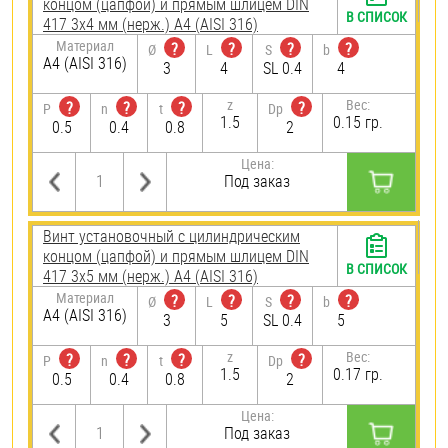
концом (цапфой) и прямым шлицем DIN
В СПИСОК
417 3х4 мм (нерж.) A4 (AISI 316)
Материал
?
?
?
?
Ø
L
S
b
A4 (AISI 316)
3
4
SL 0.4
4
z
Вес:
?
?
?
?
P
n
t
Dp
1.5
0.15 гр.
0.5
0.4
0.8
2
Цена:
Под заказ
Винт установочный с цилиндрическим
концом (цапфой) и прямым шлицем DIN
В СПИСОК
417 3х5 мм (нерж.) A4 (AISI 316)
Материал
?
?
?
?
Ø
L
S
b
A4 (AISI 316)
3
5
SL 0.4
5
z
Вес:
?
?
?
?
P
n
t
Dp
1.5
0.17 гр.
0.5
0.4
0.8
2
Цена:
Под заказ