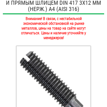
И ПРЯМЫМ ШЛИЦЕМ DIN 417 3Х12 ММ
ОПЛАТА И ДОСТАВКА
(НЕРЖ.) A4 (AISI 316)
Втулки
НАШИ МАГАЗИНЫ
Внимание! В связи, с нестабильной
Гайки
экономической обстановкой на рынке
металлов, цены на товар на сайте могут
Дюбели
отличаться. Цены и наличие уточняйте у
менеджеров!
Дюймовый крепёж
Заклепки (Гайки-Заклепки)
Инструмент
Крюки, кольца с метрической резьбой
Крюки, кольца с шурупной резьбой