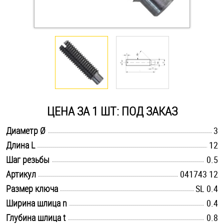
Оснастка и аксессуары для яхт
Пробки
Саморезы и шурупы
ЦЕНА ЗА 1 ШТ: ПОД ЗАКАЗ
Стопорные кольца
.............................................................................................................
Диаметр Ø
3
.............................................................................................................
Длина L
12
Такелаж
.............................................................................................................
Шаг резьбы
0.5
Хомуты
.............................................................................................................
Артикул
041743 12
.............................................................................................................
Размер ключа
SL 0.4
Шайбы
.............................................................................................................
Ширина шлица n
0.4
Шпильки
.............................................................................................................
Глубина шлица t
0.8