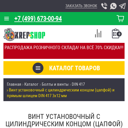
ЗАКАЗАТЬ ЗВОНОК
+7 (499) 673-00-94
КОРЗИНА
О КОМПАНИИ
0
СПИСОК
КАЛЬКУЛЯТОР
СРАВНЕНИЕ
РАСПРОДАЖА РОЗНИЧНОГО СКЛАДА! НА ВСЁ 70% СКИДКА!!!
ПОКУПОК
ОТЗЫВЫ
КАТАЛОГ ТОВАРОВ
КЛИЕНТЫ
Товары со скидкой
Главная
Каталог
Болты и винты
DIN 417
УСЛУГИ
Винт установочный с цилиндрическим концом (цапфой) и
Анкеры
прямым шлицем DIN 417 3х12 мм
СКИДКИ
Антивандальный крепёж, инструмент
ОПТ
ВИНТ УСТАНОВОЧНЫЙ С
ЦИЛИНДРИЧЕСКИМ КОНЦОМ (ЦАПФОЙ)
ПОКУПАТЕЛЯМ
Болты и винты