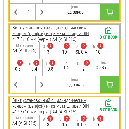
Цена:
Под заказ
Винт установочный с цилиндрическим
концом (цапфой) и прямым шлицем DIN
В СПИСОК
417 3х10 мм (нерж.) A4 (AISI 316)
Материал
?
?
?
?
Ø
L
S
b
A4 (AISI 316)
3
10
SL 0.4
10
z
Вес:
?
?
?
?
P
n
t
Dp
1.5
0.38 гр.
0.5
0.4
0.8
2
Цена:
Под заказ
Винт установочный с цилиндрическим
концом (цапфой) и прямым шлицем DIN
В СПИСОК
417 3х16 мм (нерж.) A4 (AISI 316)
Материал
?
?
?
?
Ø
L
S
b
A4 (AISI 316)
3
16
SL 0.4
16