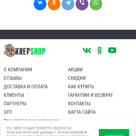
О КОМПАНИИ
АКЦИИ
ОТЗЫВЫ
СКИДКИ
ДОСТАВКА И ОПЛАТА
КАК КУПИТЬ
КЛИЕНТЫ
ГАРАНТИИ И ВОЗВРАТ
ПАРТНЕРЫ
КОНТАКТЫ
ОПТ
КАРТА САЙТА
Пользовательское соглашение
Политика в отношении обработки персональных данных
На сайте осуществляется обработка
Согласие посетителя сайта на обработку персональных данны
пользовательских данных с использованием