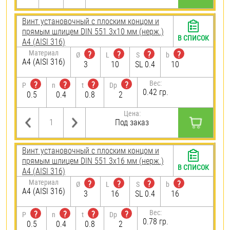
Винт установочный с плоским концом и
прямым шлицем DIN 551 3х10 мм (нерж.)
В СПИСОК
A4 (AISI 316)
Материал
?
?
?
?
Ø
L
S
b
A4 (AISI 316)
3
10
SL 0.4
10
Вес:
?
?
?
?
P
n
t
Dp
0.42 гр.
0.5
0.4
0.8
2
Цена:
Под заказ
Винт установочный с плоским концом и
прямым шлицем DIN 551 3х16 мм (нерж.)
В СПИСОК
A4 (AISI 316)
Материал
?
?
?
?
Ø
L
S
b
A4 (AISI 316)
3
16
SL 0.4
16
Вес:
?
?
?
?
P
n
t
Dp
0.78 гр.
0.5
0.4
0.8
2