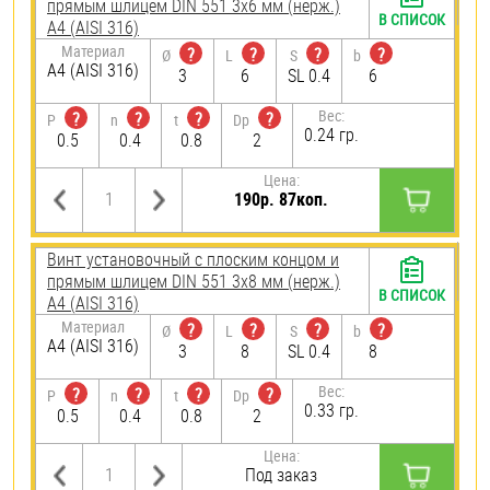
прямым шлицем DIN 551 3х6 мм (нерж.)
В СПИСОК
A4 (AISI 316)
Материал
?
?
?
?
Ø
L
S
b
A4 (AISI 316)
3
6
SL 0.4
6
Вес:
?
?
?
?
P
n
t
Dp
0.24 гр.
0.5
0.4
0.8
2
Цена:
190р. 87коп.
Винт установочный с плоским концом и
прямым шлицем DIN 551 3х8 мм (нерж.)
В СПИСОК
A4 (AISI 316)
Материал
?
?
?
?
Ø
L
S
b
A4 (AISI 316)
3
8
SL 0.4
8
Вес:
?
?
?
?
P
n
t
Dp
0.33 гр.
0.5
0.4
0.8
2
Цена:
Под заказ