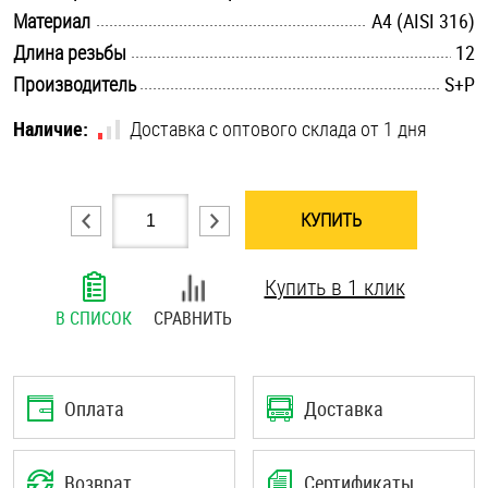
.............................................................................................................
Материал
A4 (AISI 316)
Шплинты
.............................................................................................................
Длина резьбы
12
Штифты и пальцы
.............................................................................................................
Производитель
S+P
Наличие:
Доставка с оптового склада от 1 дня
КУПИТЬ
Купить в 1 клик
В СПИСОК
СРАВНИТЬ
Оплата
Доставка
Возврат
Сертификаты