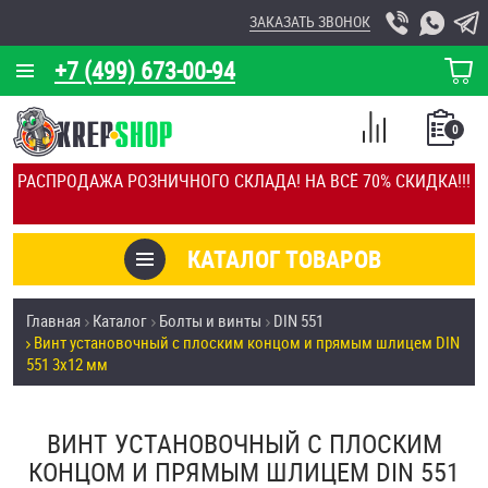
ЗАКАЗАТЬ ЗВОНОК
+7 (499) 673-00-94
КОРЗИНА
О КОМПАНИИ
0
СПИСОК
КАЛЬКУЛЯТОР
СРАВНЕНИЕ
РАСПРОДАЖА РОЗНИЧНОГО СКЛАДА! НА ВСЁ 70% СКИДКА!!!
ПОКУПОК
ОТЗЫВЫ
КАТАЛОГ ТОВАРОВ
КЛИЕНТЫ
Товары со скидкой
Главная
Каталог
Болты и винты
DIN 551
УСЛУГИ
Винт установочный с плоским концом и прямым шлицем DIN
Анкеры
551 3х12 мм
СКИДКИ
Антивандальный крепёж, инструмент
ОПТ
ВИНТ УСТАНОВОЧНЫЙ С ПЛОСКИМ
КОНЦОМ И ПРЯМЫМ ШЛИЦЕМ DIN 551
ПОКУПАТЕЛЯМ
Болты и винты