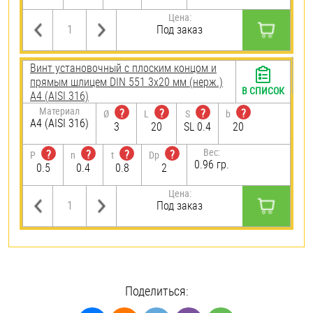
Цена:
Под заказ
Винт установочный с плоским концом и
прямым шлицем DIN 551 3х20 мм (нерж.)
В СПИСОК
A4 (AISI 316)
Материал
?
?
?
?
Ø
L
S
b
A4 (AISI 316)
3
20
SL 0.4
20
Вес:
?
?
?
?
P
n
t
Dp
0.96 гр.
0.5
0.4
0.8
2
Цена:
Под заказ
Поделиться: