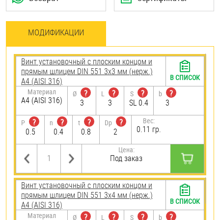
МОДИФИКАЦИИ
Винт установочный с плоским концом и
прямым шлицем DIN 551 3х3 мм (нерж.)
В СПИСОК
A4 (AISI 316)
Материал
?
?
?
?
Ø
L
S
b
A4 (AISI 316)
3
3
SL 0.4
3
Вес:
?
?
?
?
P
n
t
Dp
0.11 гр.
0.5
0.4
0.8
2
Цена:
Под заказ
Винт установочный с плоским концом и
прямым шлицем DIN 551 3х4 мм (нерж.)
В СПИСОК
A4 (AISI 316)
Материал
?
?
?
?
Ø
L
S
b