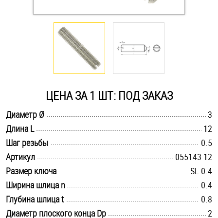
Оснастка и аксессуары для яхт
Пробки
Саморезы и шурупы
ЦЕНА ЗА 1 ШТ: ПОД ЗАКАЗ
Стопорные кольца
.............................................................................................................
Диаметр Ø
3
.............................................................................................................
Длина L
12
.............................................................................................................
Такелаж
Шаг резьбы
0.5
.............................................................................................................
Артикул
055143 12
Хомуты
.............................................................................................................
Размер ключа
SL 0.4
.............................................................................................................
Ширина шлица n
0.4
Шайбы
.............................................................................................................
Глубина шлица t
0.8
Шпильки
.............................................................................................................
Диаметр плоского конца Dp
2