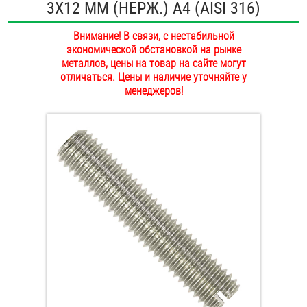
3Х12 ММ (НЕРЖ.) A4 (AISI 316)
ОПЛАТА И ДОСТАВКА
Втулки
Внимание! В связи, с нестабильной
НАШИ МАГАЗИНЫ
экономической обстановкой на рынке
Гайки
металлов, цены на товар на сайте могут
отличаться. Цены и наличие уточняйте у
Дюбели
менеджеров!
Дюймовый крепёж
Заклепки (Гайки-Заклепки)
Инструмент
Крюки, кольца с метрической резьбой
Крюки, кольца с шурупной резьбой