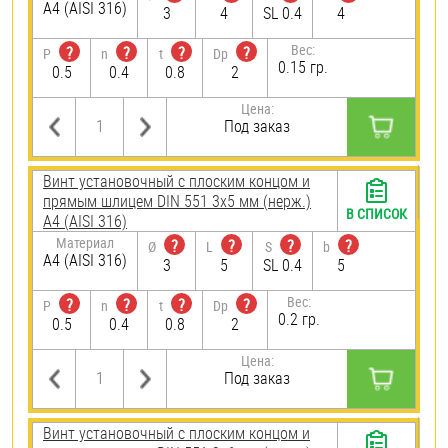
A4 (AISI 316)
3
4
SL 0.4
4
Вес:
?
?
?
?
P
n
t
Dp
0.15 гр.
0.5
0.4
0.8
2
Цена:
Под заказ
Винт установочный с плоским концом и
прямым шлицем DIN 551 3х5 мм (нерж.)
В СПИСОК
A4 (AISI 316)
Материал
?
?
?
?
Ø
L
S
b
A4 (AISI 316)
3
5
SL 0.4
5
Вес:
?
?
?
?
P
n
t
Dp
0.2 гр.
0.5
0.4
0.8
2
Цена:
Под заказ
Винт установочный с плоским концом и