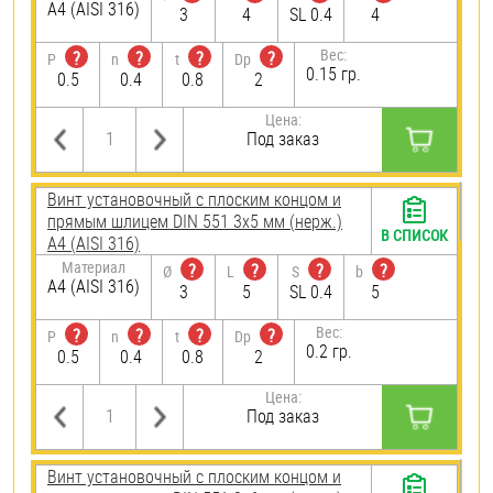
A4 (AISI 316)
3
4
SL 0.4
4
Вес:
?
?
?
?
P
n
t
Dp
0.15 гр.
0.5
0.4
0.8
2
Цена:
Под заказ
Винт установочный с плоским концом и
прямым шлицем DIN 551 3х5 мм (нерж.)
В СПИСОК
A4 (AISI 316)
Материал
?
?
?
?
Ø
L
S
b
A4 (AISI 316)
3
5
SL 0.4
5
Вес:
?
?
?
?
P
n
t
Dp
0.2 гр.
0.5
0.4
0.8
2
Цена:
Под заказ
Винт установочный с плоским концом и