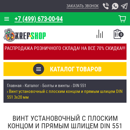
ЗАКАЗАТЬ ЗВОНОК
+7 (499) 673-00-94
КОРЗИНА
О КОМПАНИИ
0
СПИСОК
КАЛЬКУЛЯТОР
СРАВНЕНИЕ
РАСПРОДАЖА РОЗНИЧНОГО СКЛАДА! НА ВСЁ 70% СКИДКА!!!
ПОКУПОК
ОТЗЫВЫ
КАТАЛОГ ТОВАРОВ
КЛИЕНТЫ
Товары со скидкой
Главная
Каталог
Болты и винты
DIN 551
УСЛУГИ
Винт установочный с плоским концом и прямым шлицем DIN
Анкеры
551 3х20 мм
СКИДКИ
Антивандальный крепёж, инструмент
ОПТ
ВИНТ УСТАНОВОЧНЫЙ С ПЛОСКИМ
КОНЦОМ И ПРЯМЫМ ШЛИЦЕМ DIN 551
ПОКУПАТЕЛЯМ
Болты и винты