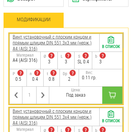
МОДИФИКАЦИИ
Винт установочный с плоским концом и
прямым шлицем DIN 551 3х3 мм (нерж.)
В СПИСОК
A4 (AISI 316)
Материал
?
?
?
?
Ø
L
S
b
A4 (AISI 316)
3
3
SL 0.4
3
Вес:
?
?
?
?
P
n
t
Dp
0.11 гр.
0.5
0.4
0.8
2
Цена:
Под заказ
Винт установочный с плоским концом и
прямым шлицем DIN 551 3х4 мм (нерж.)
В СПИСОК
A4 (AISI 316)
Материал
?
?
?
?
Ø
L
S
b