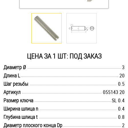
Оснастка и аксессуары для яхт
Пробки
Саморезы и шурупы
ЦЕНА ЗА 1 ШТ: ПОД ЗАКАЗ
Стопорные кольца
.............................................................................................................
Диаметр Ø
3
.............................................................................................................
Длина L
20
.............................................................................................................
Такелаж
Шаг резьбы
0.5
.............................................................................................................
Артикул
055143 20
Хомуты
.............................................................................................................
Размер ключа
SL 0.4
.............................................................................................................
Ширина шлица n
0.4
Шайбы
.............................................................................................................
Глубина шлица t
0.8
Шпильки
.............................................................................................................
Диаметр плоского конца Dp
2