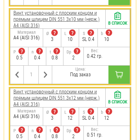
Винт установочный с плоским концом и
прямым шлицем DIN 551 3х10 мм (нерж.)
В СПИСОК
A4 (AISI 316)
Материал
?
?
?
?
Ø
L
S
b
A4 (AISI 316)
3
10
SL 0.4
10
Вес:
?
?
?
?
P
n
t
Dp
0.42 гр.
0.5
0.4
0.8
2
Цена:
Под заказ
Винт установочный с плоским концом и
прямым шлицем DIN 551 3х12 мм (нерж.)
В СПИСОК
A4 (AISI 316)
Материал
?
?
?
?
Ø
L
S
b
A4 (AISI 316)
3
12
SL 0.4
12
Вес:
?
?
?
?
P
n
t
Dp
0.51 гр.
0.5
0.4
0.8
2