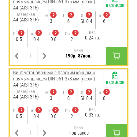
прямым шлицем DIN 551 3х6 мм (нерж.)
В СПИСОК
A4 (AISI 316)
Материал
?
?
?
?
Ø
L
S
b
A4 (AISI 316)
3
6
SL 0.4
6
Вес:
?
?
?
?
P
n
t
Dp
0.24 гр.
0.5
0.4
0.8
2
Цена:
190р. 87коп.
Винт установочный с плоским концом и
прямым шлицем DIN 551 3х8 мм (нерж.)
В СПИСОК
A4 (AISI 316)
Материал
?
?
?
?
Ø
L
S
b
A4 (AISI 316)
3
8
SL 0.4
8
Вес:
?
?
?
?
P
n
t
Dp
0.33 гр.
0.5
0.4
0.8
2
Цена:
Под заказ