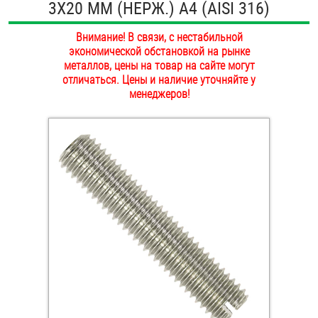
3Х20 ММ (НЕРЖ.) A4 (AISI 316)
ОПЛАТА И ДОСТАВКА
Втулки
Внимание! В связи, с нестабильной
НАШИ МАГАЗИНЫ
экономической обстановкой на рынке
Гайки
металлов, цены на товар на сайте могут
отличаться. Цены и наличие уточняйте у
Дюбели
менеджеров!
Дюймовый крепёж
Заклепки (Гайки-Заклепки)
Инструмент
Крюки, кольца с метрической резьбой
Крюки, кольца с шурупной резьбой