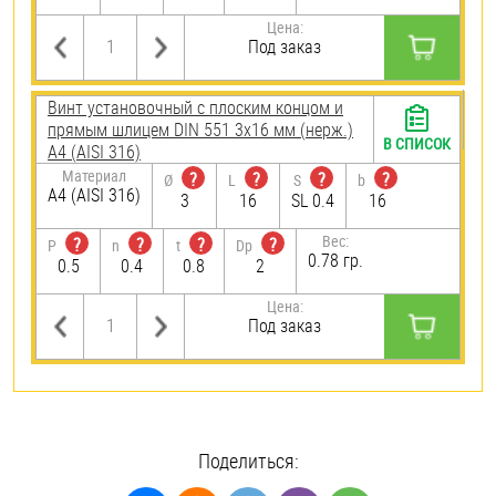
Цена:
Под заказ
Винт установочный с плоским концом и
прямым шлицем DIN 551 3х16 мм (нерж.)
В СПИСОК
A4 (AISI 316)
Материал
?
?
?
?
Ø
L
S
b
A4 (AISI 316)
3
16
SL 0.4
16
Вес:
?
?
?
?
P
n
t
Dp
0.78 гр.
0.5
0.4
0.8
2
Цена:
Под заказ
Поделиться: