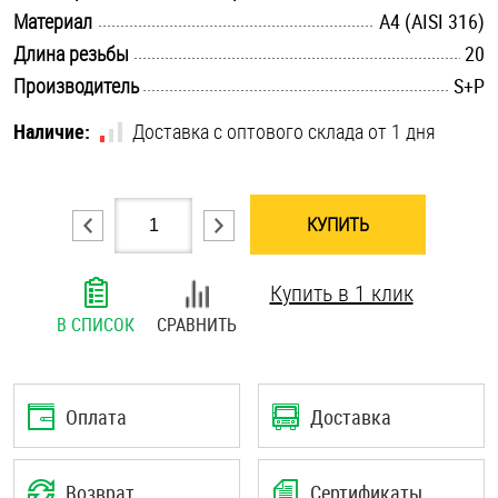
.............................................................................................................
Материал
A4 (AISI 316)
Шплинты
.............................................................................................................
Длина резьбы
20
Штифты и пальцы
.............................................................................................................
Производитель
S+P
Наличие:
Доставка с оптового склада от 1 дня
КУПИТЬ
Купить в 1 клик
В СПИСОК
СРАВНИТЬ
Оплата
Доставка
Возврат
Сертификаты