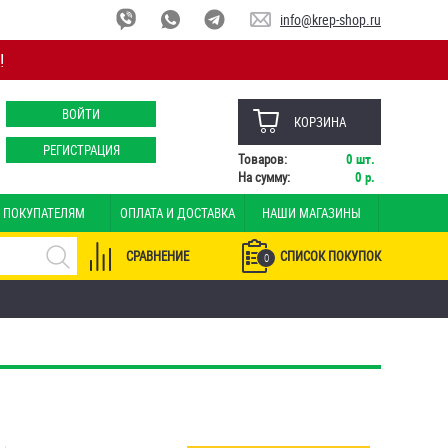
info@krep-shop.ru
!
ВОЙТИ
КОРЗИНА
РЕГИСТРАЦИЯ
Товаров:
0
шт.
На сумму:
0
р.
ПОКУПАТЕЛЯМ
ОПЛАТА И ДОСТАВКА
НАШИ МАГАЗИНЫ
СРАВНЕНИЕ
СПИСОК ПОКУПОК
0