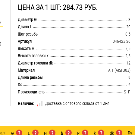
ЦЕНА ЗА 1 ШТ: 284.73 РУБ.
.................................................................................................................................
Диаметр Ø
3
.................................................................................................................................
Длина L
20
.................................................................................................................................
Шаг резьбы
0.5
.................................................................................................................................
Артикул
046423 20
.................................................................................................................................
Высота H
7,5
.................................................................................................................................
Высота головки k
2,5
.................................................................................................................................
Диаметр головки dk
12
.................................................................................................................................
Материал
А 1 (AISI 303)
.................................................................................................................................
Длина резьбы
9
.................................................................................................................................
Ds
6
.................................................................................................................................
Производитель
S+P
Наличие:
Доставка с оптового склада от 1 дня
иал
?
?
?
?
?
?
?
Ds
Ø
L
H
b
P
k
dk