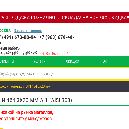
РАСПРОДАЖА РОЗНИЧНОГО СКЛАДА! НА ВСЁ 70% СКИДКА!!
ОСКВА
Заказать звонок
7 (499) 673-00-94
+7 (963) 670-48-
5
ремя работы
00
00
00
00
-Чт 9
-19
Пт 9
-18
Сб, Вс - Выходной
КЛИЕНТЫ
УСЛУГИ
СКИДКИ
ОПТ
окой головкой DIN 464 3х20 мм
464 3Х20 ММ А 1 (AISI 303)
ановкой на рынке металлов,
ие уточняйте у менеджеров!