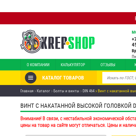
М
+
4
В
Пн
О КОМПАНИИ
КАЛЬКУЛЯТОР
ОТЗЫВЫ
КАТАЛОГ ТОВАРОВ
Товары со скидкой
Главная
Каталог
Болты и винты
DIN 464
Винт с накатанной выс
Анкеры
ВИНТ С НАКАТАННОЙ ВЫСОКОЙ ГОЛОВКОЙ DIN 
Антивандальный крепёж,
Внимание! В связи, с нестабильной экономической обст
инструмент
цены на товар на сайте могут отличаться. Цены и налич
Болты и винты