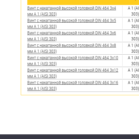
яхт
Винт с накатанной высокой головкой DIN 464 3х4
А 1 (AI
Пробки
мм А 1 (AISI 303)
303)
Винт с накатанной высокой головкой DIN 464 3х5
А 1 (AI
Саморезы и шурупы
мм А 1 (AISI 303)
303)
Винт с накатанной высокой головкой DIN 464 3х6
А 1 (AI
мм А 1 (AISI 303)
303)
Стопорные кольца
Винт с накатанной высокой головкой DIN 464 3х8
А 1 (AI
мм А 1 (AISI 303)
303)
Винт с накатанной высокой головкой DIN 464 3х10
А 1 (AI
Такелаж
мм А 1 (AISI 303)
303)
Винт с накатанной высокой головкой DIN 464 3х12
А 1 (AI
Хомуты
мм А 1 (AISI 303)
303)
Винт с накатанной высокой головкой DIN 464 3х16
А 1 (AI
Шайбы
мм А 1 (AISI 303)
303)
Шпильки
Шплинты
Штифты и пальцы