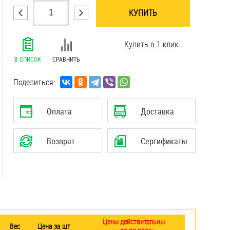
КУПИТЬ
.......................................................................
Купить в 1 клик
.......................................................................
.......................................................................
В СПИСОК
СРАВНИТЬ
.......................................................................
.......................................................................
Поделиться:
.......................................................................
.......................................................................
Оплата
Доставка
.......................................................................
.......................................................................
Возврат
Сертификаты
.......................................................................
.......................................................................
Цены действительны
Вес
Цена за шт