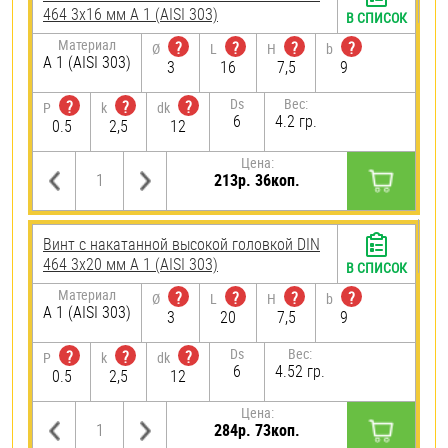
464 3х16 мм А 1 (AISI 303)
В СПИСОК
Материал
?
?
?
?
Ø
L
H
b
А 1 (AISI 303)
3
16
7,5
9
Ds
Вес:
?
?
?
P
k
dk
6
4.2 гр.
0.5
2,5
12
Цена:
213р. 36коп.
Винт с накатанной высокой головкой DIN
464 3х20 мм А 1 (AISI 303)
В СПИСОК
Материал
?
?
?
?
Ø
L
H
b
А 1 (AISI 303)
3
20
7,5
9
Ds
Вес:
?
?
?
P
k
dk
6
4.52 гр.
0.5
2,5
12
Цена:
284р. 73коп.