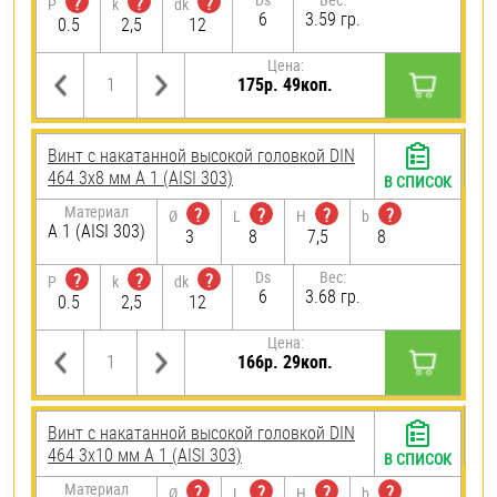
?
?
?
P
k
dk
6
3.59 гр.
0.5
2,5
12
Цена:
175р. 49коп.
Винт с накатанной высокой головкой DIN
464 3х8 мм А 1 (AISI 303)
В СПИСОК
Материал
?
?
?
?
Ø
L
H
b
А 1 (AISI 303)
3
8
7,5
8
Ds
Вес:
?
?
?
P
k
dk
6
3.68 гр.
0.5
2,5
12
Цена:
166р. 29коп.
Винт с накатанной высокой головкой DIN
464 3х10 мм А 1 (AISI 303)
В СПИСОК
Материал
?
?
?
?
Ø
L
H
b