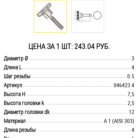
Оснастка и аксессуары для яхт
Пробки
ЦЕНА ЗА 1 ШТ: 243.04 РУБ.
Саморезы и шурупы
.............................................................................................................
Диаметр Ø
3
.............................................................................................................
Длина L
4
Стопорные кольца
.............................................................................................................
Шаг резьбы
0.5
.............................................................................................................
Артикул
046423 4
Такелаж
.............................................................................................................
Высота H
7,5
.............................................................................................................
Высота головки k
2,5
Хомуты
.............................................................................................................
Диаметр головки dk
12
Шайбы
.............................................................................................................
Материал
А 1 (AISI 303)
.............................................................................................................
Длина резьбы
4
Шпильки