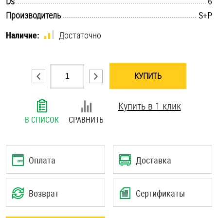
.............................................................................................................
Ds
6
Шплинты
.............................................................................................................
Производитель
S+P
Наличие:
Достаточно
Штифты и пальцы
КУПИТЬ
Купить в 1 клик
В СПИСОК
СРАВНИТЬ
Оплата
Доставка
Возврат
Сертификаты