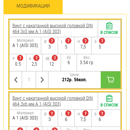
МОДИФИКАЦИИ
Винт с накатанной высокой головкой DIN
464 3х5 мм А 1 (AISI 303)
В СПИСОК
Материал
?
?
?
?
Ø
L
H
b
А 1 (AISI 303)
3
5
7,5
5
Ds
Вес:
?
?
?
P
k
dk
6
3.54 гр.
0.5
2,5
12
Цена:
212р. 56коп.
Винт с накатанной высокой головкой DIN
464 3х6 мм А 1 (AISI 303)
В СПИСОК
Материал
?
?
?
?
Ø
L
H
b
А 1 (AISI 303)
3
6
7,5
6
Ds
Вес: