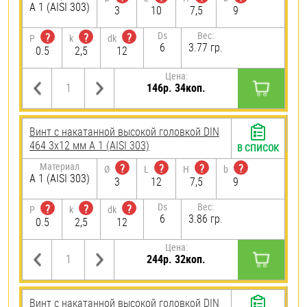
А 1 (AISI 303)
3
10
7,5
9
Ds
Вес:
?
?
?
P
k
dk
6
3.77 гр.
0.5
2,5
12
Цена:
146р. 34коп.
Винт с накатанной высокой головкой DIN
464 3х12 мм А 1 (AISI 303)
В СПИСОК
Материал
?
?
?
?
Ø
L
H
b
А 1 (AISI 303)
3
12
7,5
9
Ds
Вес:
?
?
?
P
k
dk
6
3.86 гр.
0.5
2,5
12
Цена:
244р. 32коп.
Винт с накатанной высокой головкой DIN