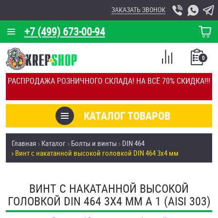
ЗАКАЗАТЬ ЗВОНОК
+7 (499) 673-00-94
КОРЗИНА
О КОМПАНИИ
0
СПИСОК
КАЛЬКУЛЯТОР
СРАВНЕНИЕ
РАСПРОДАЖА РОЗНИЧНОГО СКЛАДА! НА ВСЁ 70% СКИДКА!!!
ПОКУПОК
ОТЗЫВЫ
КАТАЛОГ ТОВАРОВ
КЛИЕНТЫ
Товары со скидкой
Главная
Каталог
Болты и винты
DIN 464
УСЛУГИ
Винт с накатанной высокой головкой DIN 464 3х4 мм
Анкеры
СКИДКИ
Антивандальный крепёж, инструмент
ВИНТ С НАКАТАННОЙ ВЫСОКОЙ
ОПТ
ГОЛОВКОЙ DIN 464 3Х4 ММ А 1 (AISI 303)
ПОКУПАТЕЛЯМ
Болты и винты