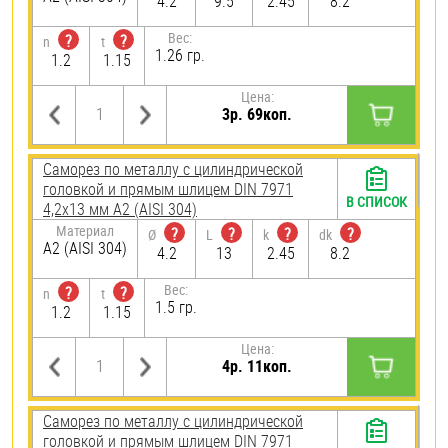
4.2
9.5
2.45
8.2
Вес:
?
?
n
t
1.26 гр.
1.2
1.15
Цена:
3р. 69коп.
Саморез по металлу с цилиндрической
головкой и прямым шлицем DIN 7971
В СПИСОК
4,2х13 мм А2 (AISI 304)
Материал
?
?
?
?
Ø
L
k
dk
А2 (AISI 304)
4.2
13
2.45
8.2
Вес:
?
?
n
t
1.5 гр.
1.2
1.15
Цена:
4р. 11коп.
Саморез по металлу с цилиндрической
головкой и прямым шлицем DIN 7971