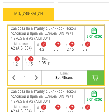
МОДИФИКАЦИИ
Саморез по металлу с цилиндрической
головкой и прямым шлицем DIN 7971
В СПИСОК
4,2х6,5 мм А2 (AISI 304)
Материал
?
?
?
?
Ø
L
k
dk
А2 (AISI 304)
4.2
6.5
2.45
8.2
Вес:
?
?
n
t
1.05 гр.
1.2
1.15
Цена:
3р. 45коп.
Саморез по металлу с цилиндрической
головкой и прямым шлицем DIN 7971
В СПИСОК
4,2х9,5 мм А2 (AISI 304)
Материал
?
?
?
?
Ø
L
k
dk
А2 (AISI 304)