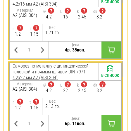
В СПИСОК
4,2х16 мм А2 (AISI 304)
Материал
?
?
?
?
Ø
L
k
dk
А2 (AISI 304)
4.2
16
2.45
8.2
Вес:
?
?
n
t
1.71 гр.
1.2
1.15
Цена:
4р. 35коп.
Саморез по металлу с цилиндрической
головкой и прямым шлицем DIN 7971
В СПИСОК
4,2х22 мм А2 (AISI 304)
Материал
?
?
?
?
Ø
L
k
dk
А2 (AISI 304)
4.2
22
2.45
8.2
Вес:
?
?
n
t
2.13 гр.
1.2
1.15
Цена:
6р. 11коп.