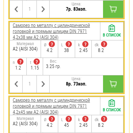
Цена:
7р. 83коп.
Саморез по металлу с цилиндрической
головкой и прямым шлицем DIN 7971
В СПИСОК
4,2х38 мм А2 (AISI 304)
Материал
?
?
?
?
Ø
L
k
dk
А2 (AISI 304)
4.2
38
2.45
8.2
Вес:
?
?
n
t
3.25 гр.
1.2
1.15
Цена:
8р. 73коп.
Саморез по металлу с цилиндрической
головкой и прямым шлицем DIN 7971
В СПИСОК
4,2х45 мм А2 (AISI 304)
Материал
?
?
?
?
Ø
L
k
dk
А2 (AISI 304)
4.2
45
2.45
8.2