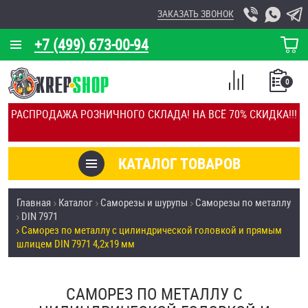
ЗАКАЗАТЬ ЗВОНОК
+7 (499) 673-00-94
КОРЗИНА
О КОМПАНИИ
0
СПИСОК
КАЛЬКУЛЯТОР
СРАВНЕНИЕ
РАСПРОДАЖА РОЗНИЧНОГО СКЛАДА! НА ВСЁ 70% СКИДКА!!!
ПОКУПОК
ОТЗЫВЫ
КАТАЛОГ ТОВАРОВ
КЛИЕНТЫ
Товары со скидкой
Главная
Каталог
Саморезы и шурупы
Саморезы по металлу
УСЛУГИ
DIN 7971
Анкеры
Саморез по металлу с цилиндрической головкой и прямым
СКИДКИ
шлицем DIN 7971 4,2х19 мм
Антивандальный крепёж, инструмент
ОПТ
САМОРЕЗ ПО МЕТАЛЛУ С
ПОКУПАТЕЛЯМ
Болты и винты