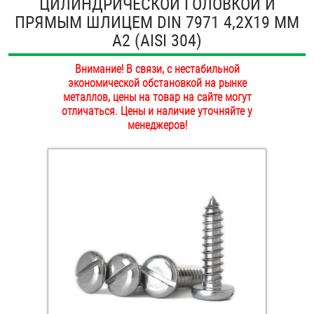
ЦИЛИНДРИЧЕСКОЙ ГОЛОВКОЙ И
ОПЛАТА И ДОСТАВКА
ПРЯМЫМ ШЛИЦЕМ DIN 7971 4,2Х19 ММ
Втулки
А2 (AISI 304)
НАШИ МАГАЗИНЫ
Гайки
Внимание! В связи, с нестабильной
экономической обстановкой на рынке
Дюбели
металлов, цены на товар на сайте могут
отличаться. Цены и наличие уточняйте у
Дюймовый крепёж
менеджеров!
Заклепки (Гайки-Заклепки)
Инструмент
Крюки, кольца с метрической резьбой
Крюки, кольца с шурупной резьбой