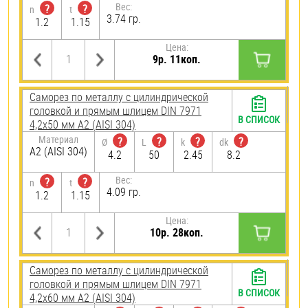
Вес:
?
?
n
t
3.74 гр.
1.2
1.15
Цена:
9р. 11коп.
Саморез по металлу с цилиндрической
головкой и прямым шлицем DIN 7971
В СПИСОК
4,2х50 мм А2 (AISI 304)
Материал
?
?
?
?
Ø
L
k
dk
А2 (AISI 304)
4.2
50
2.45
8.2
Вес:
?
?
n
t
4.09 гр.
1.2
1.15
Цена:
10р. 28коп.
Саморез по металлу с цилиндрической
головкой и прямым шлицем DIN 7971
В СПИСОК
4,2х60 мм А2 (AISI 304)