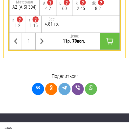
Материал
?
?
?
?
Ø
L
k
dk
А2 (AISI 304)
4.2
60
2.45
8.2
Вес:
?
?
n
t
4.81 гр.
1.2
1.15
Цена:
11р. 70коп.
Поделиться: