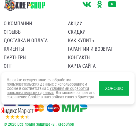
О КОМПАНИИ
АКЦИИ
ОТЗЫВЫ
СКИДКИ
ДОСТАВКА И ОПЛАТА
КАК КУПИТЬ
КЛИЕНТЫ
ГАРАНТИИ И ВОЗВРАТ
ПАРТНЕРЫ
КОНТАКТЫ
ОПТ
КАРТА САЙТА
Пользовательское соглашение
Политика в отношении обработки персональных данных
На сайте осуществляется обработка
Согласие посетителя сайта на обработку персональных данны
пользовательских данных с использованием
Cookie в соответствии с
Условиями обработки
ХОРОШО
пользовательских данных
. Вы можете запретить
сохранение Cookie в настройках своего браузера.
© 2026 Все права защищены. KrepShop