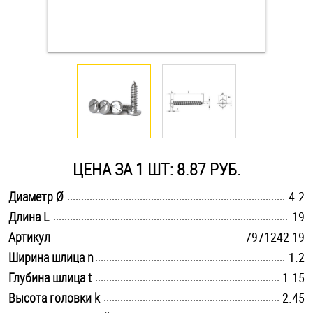
Оснастка и аксессуары для яхт
Пробки
Саморезы и шурупы
Стопорные кольца
ЦЕНА ЗА 1 ШТ: 8.87 РУБ.
.............................................................................................................
Диаметр Ø
4.2
Такелаж
.............................................................................................................
Длина L
19
.............................................................................................................
Хомуты
Артикул
7971242 19
.............................................................................................................
Ширина шлица n
1.2
Шайбы
.............................................................................................................
Глубина шлица t
1.15
.............................................................................................................
Высота головки k
2.45
Шпильки