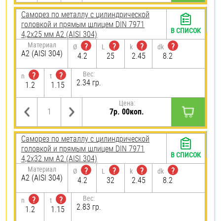
Саморез по металлу с цилиндрической
головкой и прямым шлицем DIN 7971
В СПИСОК
4,2х25 мм А2 (AISI 304)
Материал
?
?
?
?
Ø
L
k
dk
А2 (AISI 304)
4.2
25
2.45
8.2
Вес:
?
?
n
t
2.34 гр.
1.2
1.15
Цена:
7р. 00коп.
Саморез по металлу с цилиндрической
головкой и прямым шлицем DIN 7971
В СПИСОК
4,2х32 мм А2 (AISI 304)
Материал
?
?
?
?
Ø
L
k
dk
А2 (AISI 304)
4.2
32
2.45
8.2
Вес:
?
?
n
t
2.83 гр.
1.2
1.15