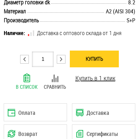
.............................................................................................................
Диаметр головки dk
8.2
Шплинты
.............................................................................................................
Материал
А2 (AISI 304)
.............................................................................................................
Производитель
S+P
Штифты и пальцы
Наличие:
Доставка с оптового склада от 1 дня
КУПИТЬ
Купить в 1 клик
В СПИСОК
СРАВНИТЬ
Оплата
Доставка
Возврат
Сертификаты