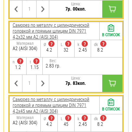
Цена:
7р. 00коп.
Саморез по металлу с цилиндрической
головкой и прямым шлицем DIN 7971
В СПИСОК
4,2х32 мм А2 (AISI 304)
Материал
?
?
?
?
Ø
L
k
dk
А2 (AISI 304)
4.2
32
2.45
8.2
Вес:
?
?
n
t
2.83 гр.
1.2
1.15
Цена:
7р. 83коп.
Саморез по металлу с цилиндрической
головкой и прямым шлицем DIN 7971
В СПИСОК
4,2х45 мм А2 (AISI 304)
Материал
?
?
?
?
Ø
L
k
dk
А2 (AISI 304)
4.2
45
2.45
8.2