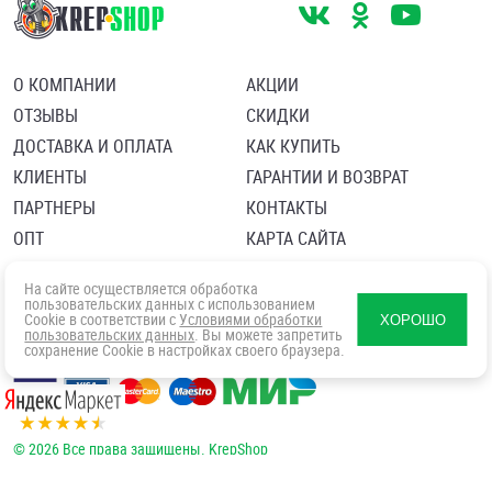
О КОМПАНИИ
АКЦИИ
ОТЗЫВЫ
СКИДКИ
ДОСТАВКА И ОПЛАТА
КАК КУПИТЬ
КЛИЕНТЫ
ГАРАНТИИ И ВОЗВРАТ
ПАРТНЕРЫ
КОНТАКТЫ
ОПТ
КАРТА САЙТА
Пользовательское соглашение
Политика в отношении обработки персональных данных
На сайте осуществляется обработка
Согласие посетителя сайта на обработку персональных данны
пользовательских данных с использованием
Cookie в соответствии с
Условиями обработки
ХОРОШО
пользовательских данных
. Вы можете запретить
сохранение Cookie в настройках своего браузера.
© 2026 Все права защищены. KrepShop