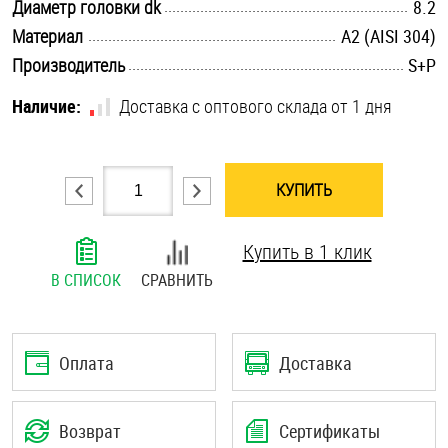
.............................................................................................................
Диаметр головки dk
8.2
Шплинты
.............................................................................................................
Материал
А2 (AISI 304)
.............................................................................................................
Производитель
S+P
Штифты и пальцы
Наличие:
Доставка с оптового склада от 1 дня
КУПИТЬ
Купить в 1 клик
В СПИСОК
СРАВНИТЬ
Оплата
Доставка
Возврат
Сертификаты