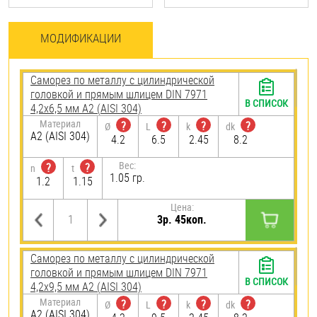
МОДИФИКАЦИИ
Саморез по металлу с цилиндрической
головкой и прямым шлицем DIN 7971
В СПИСОК
4,2х6,5 мм А2 (AISI 304)
Материал
?
?
?
?
Ø
L
k
dk
А2 (AISI 304)
4.2
6.5
2.45
8.2
Вес:
?
?
n
t
1.05 гр.
1.2
1.15
Цена:
3р. 45коп.
Саморез по металлу с цилиндрической
головкой и прямым шлицем DIN 7971
В СПИСОК
4,2х9,5 мм А2 (AISI 304)
Материал
?
?
?
?
Ø
L
k
dk
А2 (AISI 304)