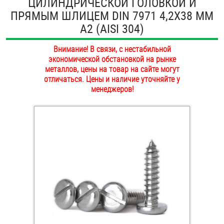
ЦИЛИНДРИЧЕСКОЙ ГОЛОВКОЙ И
ОПЛАТА И ДОСТАВКА
ПРЯМЫМ ШЛИЦЕМ DIN 7971 4,2Х38 ММ
Втулки
А2 (AISI 304)
НАШИ МАГАЗИНЫ
Гайки
Внимание! В связи, с нестабильной
экономической обстановкой на рынке
Дюбели
металлов, цены на товар на сайте могут
отличаться. Цены и наличие уточняйте у
Дюймовый крепёж
менеджеров!
Заклепки (Гайки-Заклепки)
Инструмент
Крюки, кольца с метрической резьбой
Крюки, кольца с шурупной резьбой