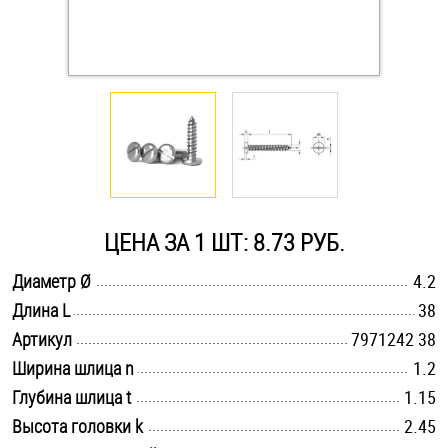
Оснастка и аксессуары для яхт
Пробки
Саморезы и шурупы
Стопорные кольца
ЦЕНА ЗА 1 ШТ: 8.73 РУБ.
.............................................................................................................
Диаметр Ø
4.2
Такелаж
.............................................................................................................
Длина L
38
.............................................................................................................
Хомуты
Артикул
7971242 38
.............................................................................................................
Ширина шлица n
1.2
Шайбы
.............................................................................................................
Глубина шлица t
1.15
.............................................................................................................
Высота головки k
2.45
Шпильки