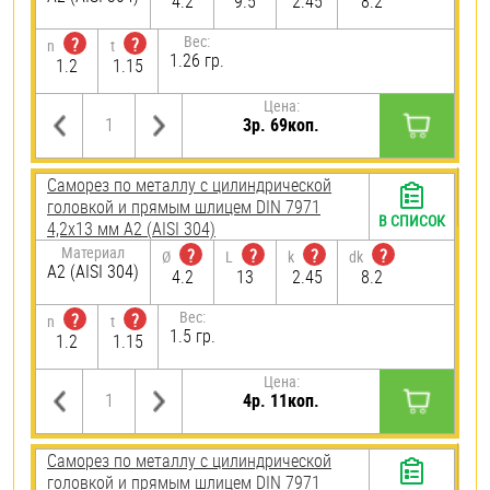
4.2
9.5
2.45
8.2
Вес:
?
?
n
t
1.26 гр.
1.2
1.15
Цена:
3р. 69коп.
Саморез по металлу с цилиндрической
головкой и прямым шлицем DIN 7971
В СПИСОК
4,2х13 мм А2 (AISI 304)
Материал
?
?
?
?
Ø
L
k
dk
А2 (AISI 304)
4.2
13
2.45
8.2
Вес:
?
?
n
t
1.5 гр.
1.2
1.15
Цена:
4р. 11коп.
Саморез по металлу с цилиндрической
головкой и прямым шлицем DIN 7971