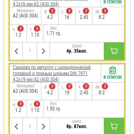
В СПИСОК
4,2х16 мм А2 (AISI 304)
Материал
?
?
?
?
Ø
L
k
dk
А2 (AISI 304)
4.2
16
2.45
8.2
Вес:
?
?
n
t
1.71 гр.
1.2
1.15
Цена:
4р. 35коп.
Саморез по металлу с цилиндрической
головкой и прямым шлицем DIN 7971
В СПИСОК
4,2х19 мм А2 (AISI 304)
Материал
?
?
?
?
Ø
L
k
dk
А2 (AISI 304)
4.2
19
2.45
8.2
Вес:
?
?
n
t
1.92 гр.
1.2
1.15
Цена:
8р. 87коп.