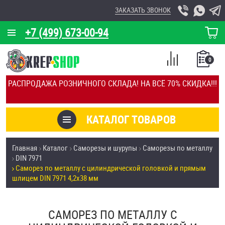
ЗАКАЗАТЬ ЗВОНОК
+7 (499) 673-00-94
КОРЗИНА
О КОМПАНИИ
0
СПИСОК
КАЛЬКУЛЯТОР
СРАВНЕНИЕ
РАСПРОДАЖА РОЗНИЧНОГО СКЛАДА! НА ВСЁ 70% СКИДКА!!!
ПОКУПОК
ОТЗЫВЫ
КАТАЛОГ ТОВАРОВ
КЛИЕНТЫ
Товары со скидкой
Главная
Каталог
Саморезы и шурупы
Саморезы по металлу
УСЛУГИ
DIN 7971
Анкеры
Саморез по металлу с цилиндрической головкой и прямым
СКИДКИ
шлицем DIN 7971 4,2х38 мм
Антивандальный крепёж, инструмент
ОПТ
САМОРЕЗ ПО МЕТАЛЛУ С
ПОКУПАТЕЛЯМ
Болты и винты