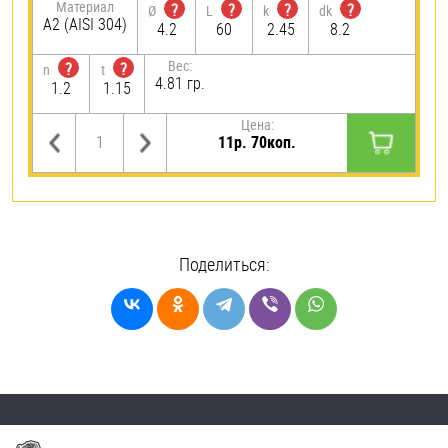
Материал
?
?
?
?
Ø
L
k
dk
А2 (AISI 304)
4.2
60
2.45
8.2
Вес:
?
?
n
t
4.81 гр.
1.2
1.15
Цена:
11р. 70коп.
Поделиться: