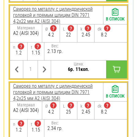
Саморез по металлу с цилиндрической
головкой и прямым шлицем DIN 7971
В СПИСОК
4,2х22 мм А2 (AISI 304)
Материал
?
?
?
?
Ø
L
k
dk
А2 (AISI 304)
4.2
22
2.45
8.2
Вес:
?
?
n
t
2.13 гр.
1.2
1.15
Цена:
6р. 11коп.
Саморез по металлу с цилиндрической
головкой и прямым шлицем DIN 7971
В СПИСОК
4,2х25 мм А2 (AISI 304)
Материал
?
?
?
?
Ø
L
k
dk
А2 (AISI 304)
4.2
25
2.45
8.2
Вес:
?
?
n
t
2.34 гр.
1.2
1.15