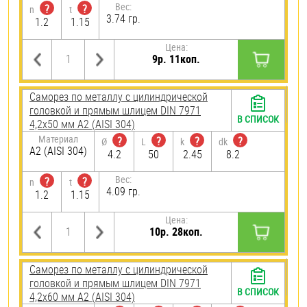
Вес:
?
?
n
t
3.74 гр.
1.2
1.15
Цена:
9р. 11коп.
Саморез по металлу с цилиндрической
головкой и прямым шлицем DIN 7971
В СПИСОК
4,2х50 мм А2 (AISI 304)
Материал
?
?
?
?
Ø
L
k
dk
А2 (AISI 304)
4.2
50
2.45
8.2
Вес:
?
?
n
t
4.09 гр.
1.2
1.15
Цена:
10р. 28коп.
Саморез по металлу с цилиндрической
головкой и прямым шлицем DIN 7971
В СПИСОК
4,2х60 мм А2 (AISI 304)