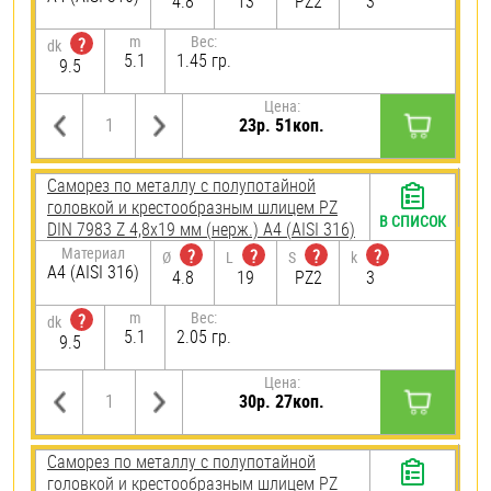
4.8
13
PZ2
3
m
Вес:
?
dk
5.1
1.45 гр.
9.5
Цена:
23р. 51коп.
Саморез по металлу с полупотайной
головкой и крестообразным шлицем PZ
В СПИСОК
DIN 7983 Z 4,8х19 мм (нерж.) A4 (AISI 316)
Материал
?
?
?
?
Ø
L
S
k
A4 (AISI 316)
4.8
19
PZ2
3
m
Вес:
?
dk
5.1
2.05 гр.
9.5
Цена:
30р. 27коп.
Саморез по металлу с полупотайной
головкой и крестообразным шлицем PZ