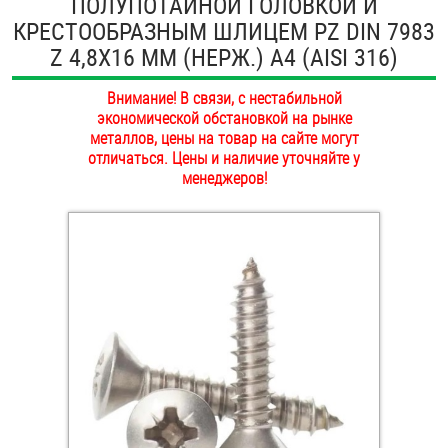
ПОЛУПОТАЙНОЙ ГОЛОВКОЙ И
ОПЛАТА И ДОСТАВКА
КРЕСТООБРАЗНЫМ ШЛИЦЕМ PZ DIN 7983
Втулки
Z 4,8Х16 ММ (НЕРЖ.) A4 (AISI 316)
НАШИ МАГАЗИНЫ
Гайки
Внимание! В связи, с нестабильной
экономической обстановкой на рынке
Дюбели
металлов, цены на товар на сайте могут
отличаться. Цены и наличие уточняйте у
Дюймовый крепёж
менеджеров!
Заклепки (Гайки-Заклепки)
Инструмент
Крюки, кольца с метрической резьбой
Крюки, кольца с шурупной резьбой