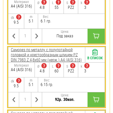
Материал
?
?
?
?
Ø
L
S
k
A4 (AISI 316)
4.8
55
PZ2
3
m
Вес:
?
dk
5.1
6.1 гр.
9.5
Цена:
Под заказ
Саморез по металлу с полупотайной
головкой и крестообразным шлицем PZ
В СПИСОК
DIN 7983 Z 4,8х60 мм (нерж.) A4 (AISI 316)
Материал
?
?
?
?
Ø
L
S
k
A4 (AISI 316)
4.8
60
PZ2
3
m
Вес:
?
dk
5.1
6.15 гр.
9.5
Цена:
92р. 30коп.