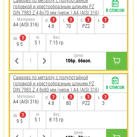
Саморез по металлу с полупотайной
головкой и крестообразным шлицем PZ
В СПИСОК
DIN 7983 Z 4,8х70 мм (нерж.) A4 (AISI 316)
Материал
?
?
?
?
Ø
L
S
k
A4 (AISI 316)
4.8
70
PZ2
3
m
Вес:
?
dk
5.1
7.15 гр.
9.5
Цена:
106р. 66коп.
Саморез по металлу с полупотайной
головкой и крестообразным шлицем PZ
В СПИСОК
DIN 7983 Z 4,8х80 мм (нерж.) A4 (AISI 316)
Материал
?
?
?
?
Ø
L
S
k
A4 (AISI 316)
4.8
80
PZ2
3
m
Вес:
?
dk
5.1
8.15 гр.
9.5
Цена: