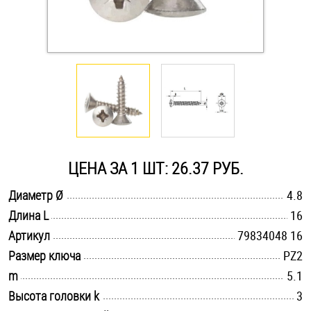
Оснастка и аксессуары для яхт
Пробки
Саморезы и шурупы
Стопорные кольца
ЦЕНА ЗА 1 ШТ: 26.37 РУБ.
.............................................................................................................
Диаметр Ø
4.8
Такелаж
.............................................................................................................
Длина L
16
.............................................................................................................
Хомуты
Артикул
79834048 16
.............................................................................................................
Размер ключа
PZ2
Шайбы
.............................................................................................................
m
5.1
.............................................................................................................
Высота головки k
3
Шпильки