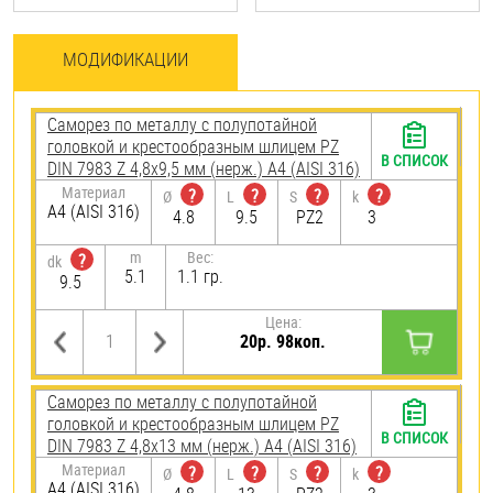
МОДИФИКАЦИИ
Саморез по металлу с полупотайной
головкой и крестообразным шлицем PZ
В СПИСОК
DIN 7983 Z 4,8х9,5 мм (нерж.) A4 (AISI 316)
Материал
?
?
?
?
Ø
L
S
k
A4 (AISI 316)
4.8
9.5
PZ2
3
m
Вес:
?
dk
5.1
1.1 гр.
9.5
Цена:
20р. 98коп.
Саморез по металлу с полупотайной
головкой и крестообразным шлицем PZ
В СПИСОК
DIN 7983 Z 4,8х13 мм (нерж.) A4 (AISI 316)
Материал
?
?
?
?
Ø
L
S
k
A4 (AISI 316)