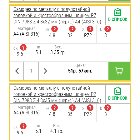
Саморез по металлу с полупотайной
головкой и крестообразным шлицем PZ
В СПИСОК
DIN 7983 Z 4,8х32 мм (нерж.) A4 (AISI 316)
Материал
?
?
?
?
Ø
L
S
k
A4 (AISI 316)
4.8
32
PZ2
3
m
Вес:
?
dk
5.1
3.35 гр.
9.5
Цена:
51р. 57коп.
Саморез по металлу с полупотайной
головкой и крестообразным шлицем PZ
В СПИСОК
DIN 7983 Z 4,8х35 мм (нерж.) A4 (AISI 316)
Материал
?
?
?
?
Ø
L
S
k
A4 (AISI 316)
4.8
35
PZ2
3
m
Вес:
?
dk
5.1
4.1 гр.
9.5