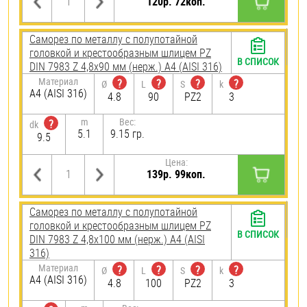
120р. 72коп.
Саморез по металлу с полупотайной
головкой и крестообразным шлицем PZ
В СПИСОК
DIN 7983 Z 4,8х90 мм (нерж.) A4 (AISI 316)
Материал
?
?
?
?
Ø
L
S
k
A4 (AISI 316)
4.8
90
PZ2
3
m
Вес:
?
dk
5.1
9.15 гр.
9.5
Цена:
139р. 99коп.
Саморез по металлу с полупотайной
головкой и крестообразным шлицем PZ
В СПИСОК
DIN 7983 Z 4,8х100 мм (нерж.) A4 (AISI
316)
Материал
?
?
?
?
Ø
L
S
k
A4 (AISI 316)
4.8
100
PZ2
3