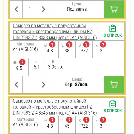
Цена:
Под заказ
Саморез по металлу с полупотайной
головкой и крестообразным шлицем PZ
В СПИСОК
DIN 7983 Z 4,8х38 мм (нерж.) A4 (AISI 316)
Материал
?
?
?
?
Ø
L
S
k
A4 (AISI 316)
4.8
38
PZ2
3
m
Вес:
?
dk
5.1
3.95 гр.
9.5
Цена:
61р. 87коп.
Саморез по металлу с полупотайной
головкой и крестообразным шлицем PZ
В СПИСОК
DIN 7983 Z 4,8х45 мм (нерж.) A4 (AISI 316)
Материал
?
?
?
?
Ø
L
S
k
A4 (AISI 316)
4.8
45
PZ2
3