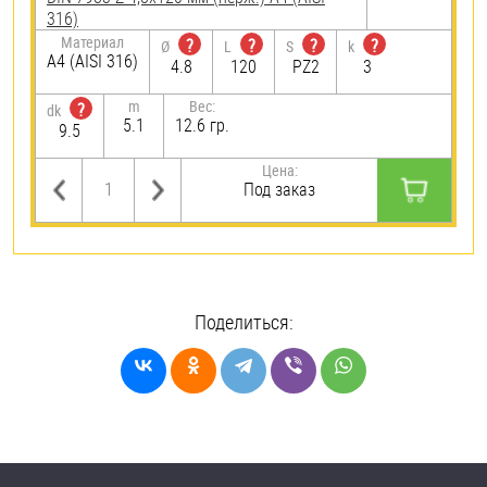
316)
Материал
?
?
?
?
Ø
L
S
k
A4 (AISI 316)
4.8
120
PZ2
3
m
Вес:
?
dk
5.1
12.6 гр.
9.5
Цена:
Под заказ
Поделиться: