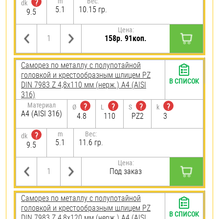
m
Вес:
?
dk
5.1
10.15 гр.
9.5
Цена:
158р. 91коп.
Саморез по металлу с полупотайной
головкой и крестообразным шлицем PZ
В СПИСОК
DIN 7983 Z 4,8х110 мм (нерж.) A4 (AISI
316)
Материал
?
?
?
?
Ø
L
S
k
A4 (AISI 316)
4.8
110
PZ2
3
m
Вес:
?
dk
5.1
11.6 гр.
9.5
Цена:
Под заказ
Саморез по металлу с полупотайной
головкой и крестообразным шлицем PZ
В СПИСОК
DIN 7983 Z 4,8х120 мм (нерж.) A4 (AISI