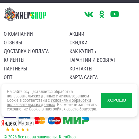
О КОМПАНИИ
АКЦИИ
ОТЗЫВЫ
СКИДКИ
ДОСТАВКА И ОПЛАТА
КАК КУПИТЬ
КЛИЕНТЫ
ГАРАНТИИ И ВОЗВРАТ
ПАРТНЕРЫ
КОНТАКТЫ
ОПТ
КАРТА САЙТА
Пользовательское соглашение
Политика в отношении обработки персональных данных
На сайте осуществляется обработка
Согласие посетителя сайта на обработку персональных данны
пользовательских данных с использованием
Cookie в соответствии с
Условиями обработки
ХОРОШО
пользовательских данных
. Вы можете запретить
сохранение Cookie в настройках своего браузера.
© 2026 Все права защищены. KrepShop