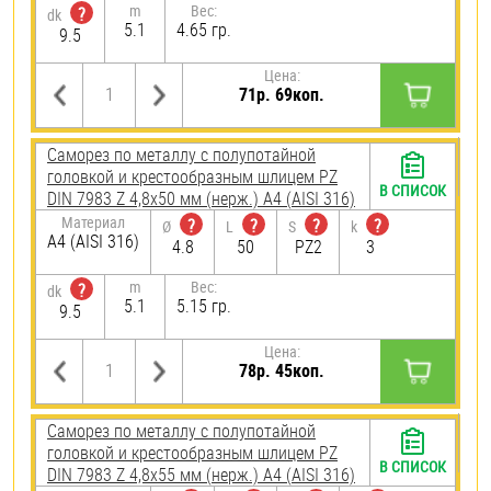
m
Вес:
?
dk
5.1
4.65 гр.
9.5
Цена:
71р. 69коп.
Саморез по металлу с полупотайной
головкой и крестообразным шлицем PZ
В СПИСОК
DIN 7983 Z 4,8х50 мм (нерж.) A4 (AISI 316)
Материал
?
?
?
?
Ø
L
S
k
A4 (AISI 316)
4.8
50
PZ2
3
m
Вес:
?
dk
5.1
5.15 гр.
9.5
Цена:
78р. 45коп.
Саморез по металлу с полупотайной
головкой и крестообразным шлицем PZ
В СПИСОК
DIN 7983 Z 4,8х55 мм (нерж.) A4 (AISI 316)