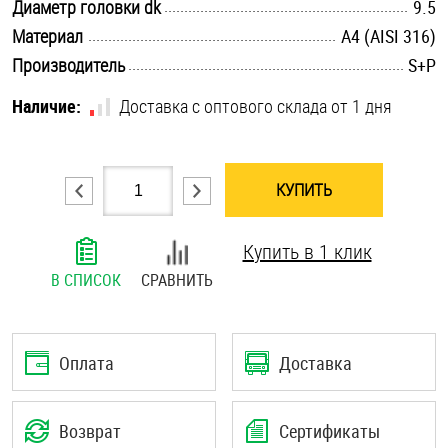
.............................................................................................................
Диаметр головки dk
9.5
Шплинты
.............................................................................................................
Материал
A4 (AISI 316)
.............................................................................................................
Производитель
S+P
Штифты и пальцы
Наличие:
Доставка с оптового склада от 1 дня
КУПИТЬ
Купить в 1 клик
В СПИСОК
СРАВНИТЬ
Оплата
Доставка
Возврат
Сертификаты