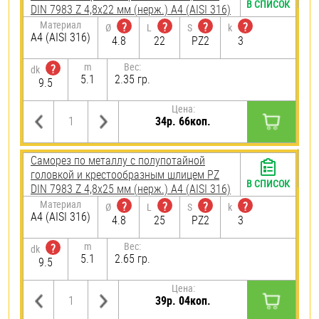
В СПИСОК
DIN 7983 Z 4,8х22 мм (нерж.) A4 (AISI 316)
Материал
?
?
?
?
Ø
L
S
k
A4 (AISI 316)
4.8
22
PZ2
3
m
Вес:
?
dk
5.1
2.35 гр.
9.5
Цена:
34р. 66коп.
Саморез по металлу с полупотайной
головкой и крестообразным шлицем PZ
В СПИСОК
DIN 7983 Z 4,8х25 мм (нерж.) A4 (AISI 316)
Материал
?
?
?
?
Ø
L
S
k
A4 (AISI 316)
4.8
25
PZ2
3
m
Вес:
?
dk
5.1
2.65 гр.
9.5
Цена:
39р. 04коп.