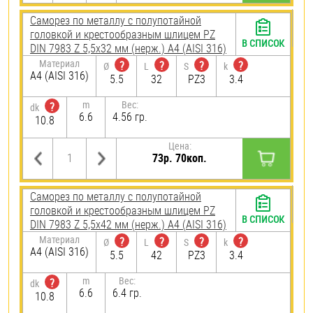
Саморез по металлу с полупотайной
головкой и крестообразным шлицем PZ
В СПИСОК
DIN 7983 Z 5,5х32 мм (нерж.) A4 (AISI 316)
Материал
?
?
?
?
Ø
L
S
k
A4 (AISI 316)
5.5
32
PZ3
3.4
m
Вес:
?
dk
6.6
4.56 гр.
10.8
Цена:
73р. 70коп.
Саморез по металлу с полупотайной
головкой и крестообразным шлицем PZ
В СПИСОК
DIN 7983 Z 5,5х42 мм (нерж.) A4 (AISI 316)
Материал
?
?
?
?
Ø
L
S
k
A4 (AISI 316)
5.5
42
PZ3
3.4
m
Вес:
?
dk
6.6
6.4 гр.
10.8