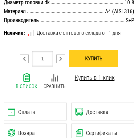
.............................................................................................................
Диаметр головки dk
10.8
Шплинты
.............................................................................................................
Материал
A4 (AISI 316)
.............................................................................................................
Производитель
S+P
Штифты и пальцы
Наличие:
Доставка с оптового склада от 1 дня
КУПИТЬ
Купить в 1 клик
В СПИСОК
СРАВНИТЬ
Оплата
Доставка
Возврат
Сертификаты