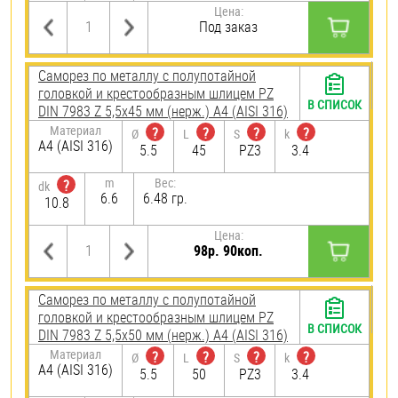
Цена:
Под заказ
Саморез по металлу с полупотайной
головкой и крестообразным шлицем PZ
В СПИСОК
DIN 7983 Z 5,5х45 мм (нерж.) A4 (AISI 316)
Материал
?
?
?
?
Ø
L
S
k
A4 (AISI 316)
5.5
45
PZ3
3.4
m
Вес:
?
dk
6.6
6.48 гр.
10.8
Цена:
98р. 90коп.
Саморез по металлу с полупотайной
головкой и крестообразным шлицем PZ
В СПИСОК
DIN 7983 Z 5,5х50 мм (нерж.) A4 (AISI 316)
Материал
?
?
?
?
Ø
L
S
k
A4 (AISI 316)
5.5
50
PZ3
3.4