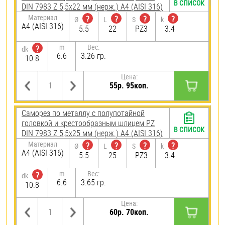
В СПИСОК
DIN 7983 Z 5,5х22 мм (нерж.) A4 (AISI 316)
Материал
?
?
?
?
Ø
L
S
k
A4 (AISI 316)
5.5
22
PZ3
3.4
m
Вес:
?
dk
6.6
3.26 гр.
10.8
Цена:
55р. 95коп.
Саморез по металлу с полупотайной
головкой и крестообразным шлицем PZ
В СПИСОК
DIN 7983 Z 5,5х25 мм (нерж.) A4 (AISI 316)
Материал
?
?
?
?
Ø
L
S
k
A4 (AISI 316)
5.5
25
PZ3
3.4
m
Вес:
?
dk
6.6
3.65 гр.
10.8
Цена:
60р. 70коп.