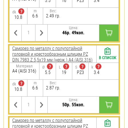
5.5
16
PZ3
3.4
m
Вес:
?
dk
6.6
2.49 гр.
10.8
Цена:
46р. 49коп.
Саморез по металлу с полупотайной
головкой и крестообразным шлицем PZ
В СПИСОК
DIN 7983 Z 5,5х19 мм (нерж.) A4 (AISI 316)
Материал
?
?
?
?
Ø
L
S
k
A4 (AISI 316)
5.5
19
PZ3
3.4
m
Вес:
?
dk
6.6
2.87 гр.
10.8
Цена:
50р. 55коп.
Саморез по металлу с полупотайной
головкой и крестообразным шлицем PZ