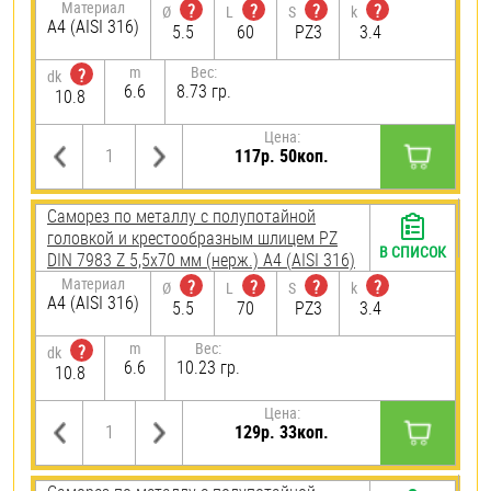
Материал
?
?
?
?
Ø
L
S
k
A4 (AISI 316)
5.5
60
PZ3
3.4
m
Вес:
?
dk
6.6
8.73 гр.
10.8
Цена:
117р. 50коп.
Саморез по металлу с полупотайной
головкой и крестообразным шлицем PZ
В СПИСОК
DIN 7983 Z 5,5х70 мм (нерж.) A4 (AISI 316)
Материал
?
?
?
?
Ø
L
S
k
A4 (AISI 316)
5.5
70
PZ3
3.4
m
Вес:
?
dk
6.6
10.23 гр.
10.8
Цена:
129р. 33коп.