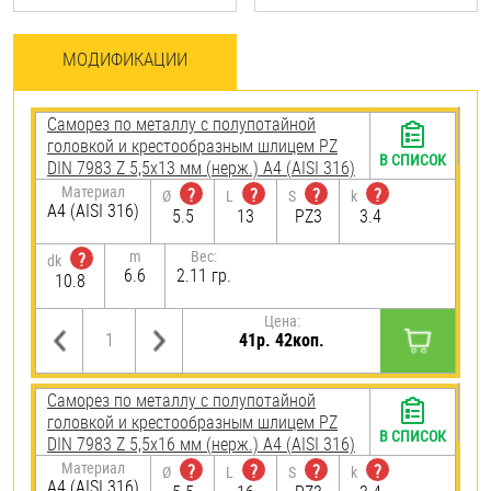
МОДИФИКАЦИИ
Саморез по металлу с полупотайной
головкой и крестообразным шлицем PZ
В СПИСОК
DIN 7983 Z 5,5х13 мм (нерж.) A4 (AISI 316)
Материал
?
?
?
?
Ø
L
S
k
A4 (AISI 316)
5.5
13
PZ3
3.4
m
Вес:
?
dk
6.6
2.11 гр.
10.8
Цена:
41р. 42коп.
Саморез по металлу с полупотайной
головкой и крестообразным шлицем PZ
В СПИСОК
DIN 7983 Z 5,5х16 мм (нерж.) A4 (AISI 316)
Материал
?
?
?
?
Ø
L
S
k
A4 (AISI 316)