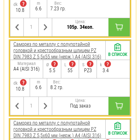
m
Вес:
?
dk
6.6
7.23 гр.
10.8
Цена:
105р. 34коп.
Саморез по металлу с полупотайной
головкой и крестообразным шлицем PZ
В СПИСОК
DIN 7983 Z 5,5х55 мм (нерж.) A4 (AISI 316)
Материал
?
?
?
?
Ø
L
S
k
A4 (AISI 316)
5.5
55
PZ3
3.4
m
Вес:
?
dk
6.6
8.2 гр.
10.8
Цена:
Под заказ
Саморез по металлу с полупотайной
головкой и крестообразным шлицем PZ
В СПИСОК
DIN 7983 Z 5,5х60 мм (нерж.) A4 (AISI 316)