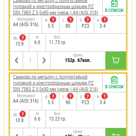
Саморез по металлу с полупотайной
головкой и крестообразным шлицем PZ
В СПИСОК
DIN 7983 Z 5,5х80 мм (нерж.) A4 (AISI 316)
Материал
?
?
?
?
Ø
L
S
k
A4 (AISI 316)
5.5
80
PZ3
3.4
m
Вес:
?
dk
6.6
11.73 гр.
10.8
Цена:
152р. 67коп.
Саморез по металлу с полупотайной
головкой и крестообразным шлицем PZ
В СПИСОК
DIN 7983 Z 5,5х90 мм (нерж.) A4 (AISI 316)
Материал
?
?
?
?
Ø
L
S
k
A4 (AISI 316)
5.5
90
PZ3
3.4
m
Вес:
?
dk
6.6
13.23 гр.
10.8
Цена: