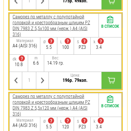
175р. 49коп.
Саморез по металлу с полупотайной
головкой и крестообразным шлицем PZ
В СПИСОК
DIN 7983 Z 5,5х100 мм (нерж.) A4 (AISI
316)
Материал
?
?
?
?
Ø
L
S
k
A4 (AISI 316)
5.5
100
PZ3
3.4
m
Вес:
?
dk
6.6
14.19 гр.
10.8
Цена:
196р. 79коп.
Саморез по металлу с полупотайной
головкой и крестообразным шлицем PZ
В СПИСОК
DIN 7983 Z 5,5х120 мм (нерж.) A4 (AISI
316)
Материал
?
?
?
?
Ø
L
S
k
A4 (AISI 316)
5.5
120
PZ3
3.4