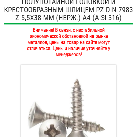
ПОЛУПОТАЙНОЙ ГОЛОВКОЙ И
ОПЛАТА И ДОСТАВКА
КРЕСТООБРАЗНЫМ ШЛИЦЕМ PZ DIN 7983
Втулки
Z 5,5Х38 ММ (НЕРЖ.) A4 (AISI 316)
НАШИ МАГАЗИНЫ
Гайки
Внимание! В связи, с нестабильной
экономической обстановкой на рынке
Дюбели
металлов, цены на товар на сайте могут
отличаться. Цены и наличие уточняйте у
Дюймовый крепёж
менеджеров!
Заклепки (Гайки-Заклепки)
Инструмент
Крюки, кольца с метрической резьбой
Крюки, кольца с шурупной резьбой