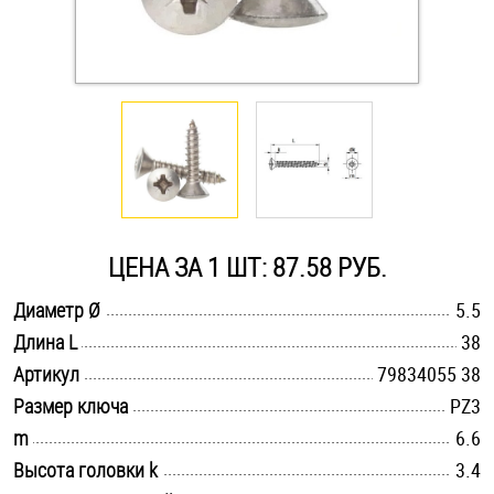
Оснастка и аксессуары для яхт
Пробки
Саморезы и шурупы
Стопорные кольца
ЦЕНА ЗА 1 ШТ: 87.58 РУБ.
.............................................................................................................
Диаметр Ø
5.5
Такелаж
.............................................................................................................
Длина L
38
.............................................................................................................
Хомуты
Артикул
79834055 38
.............................................................................................................
Размер ключа
PZ3
Шайбы
.............................................................................................................
m
6.6
.............................................................................................................
Высота головки k
3.4
Шпильки