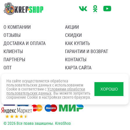
О КОМПАНИИ
АКЦИИ
ОТЗЫВЫ
СКИДКИ
ДОСТАВКА И ОПЛАТА
КАК КУПИТЬ
КЛИЕНТЫ
ГАРАНТИИ И ВОЗВРАТ
ПАРТНЕРЫ
КОНТАКТЫ
ОПТ
КАРТА САЙТА
Пользовательское соглашение
Политика в отношении обработки персональных данных
На сайте осуществляется обработка
Согласие посетителя сайта на обработку персональных данны
пользовательских данных с использованием
Cookie в соответствии с
Условиями обработки
ХОРОШО
пользовательских данных
. Вы можете запретить
сохранение Cookie в настройках своего браузера.
© 2026 Все права защищены. KrepShop