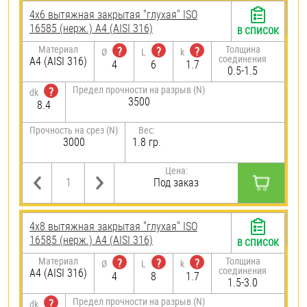
4х6 вытяжная закрытая "глухая" ISO
16585 (нерж.) A4 (AISI 316)
В СПИСОК
Материал
Толщина
?
?
?
Ø
L
k
соединения
A4 (AISI 316)
4
6
1.7
0.5-1.5
Предел прочности на разрыв (N)
?
dk
3500
8.4
Прочность на срез (N)
Вес:
3000
1.8 гр.
Цена:
Под заказ
4х8 вытяжная закрытая "глухая" ISO
16585 (нерж.) A4 (AISI 316)
В СПИСОК
Материал
Толщина
?
?
?
Ø
L
k
соединения
A4 (AISI 316)
4
8
1.7
1.5-3.0
Предел прочности на разрыв (N)
?
dk