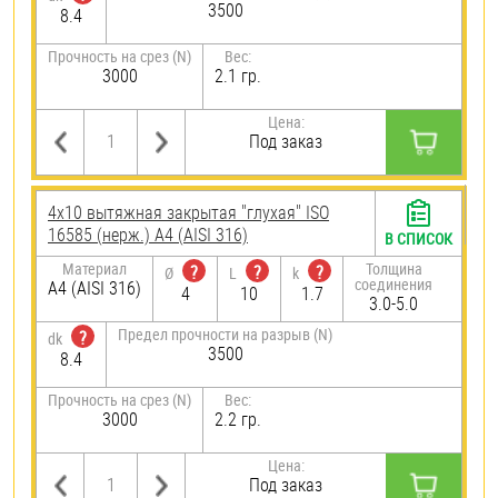
3500
8.4
Прочность на срез (N)
Вес:
3000
2.1 гр.
Цена:
Под заказ
4х10 вытяжная закрытая "глухая" ISO
16585 (нерж.) A4 (AISI 316)
В СПИСОК
Материал
Толщина
?
?
?
Ø
L
k
соединения
A4 (AISI 316)
4
10
1.7
3.0-5.0
Предел прочности на разрыв (N)
?
dk
3500
8.4
Прочность на срез (N)
Вес:
3000
2.2 гр.
Цена:
Под заказ