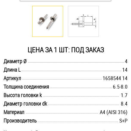
Оснастка и аксессуары для яхт
Пробки
Саморезы и шурупы
ЦЕНА ЗА 1 ШТ: ПОД ЗАКАЗ
.............................................................................................................
Диаметр Ø
4
Стопорные кольца
.............................................................................................................
Длина L
14
.............................................................................................................
Артикул
1658544 14
Такелаж
.............................................................................................................
Толщина соединения
6.5-8.0
.............................................................................................................
Высота головки k
1.7
Хомуты
.............................................................................................................
Диаметр головки dk
8.4
.............................................................................................................
Материал
Шайбы
A4 (AISI 316)
.............................................................................................................
Производитель
S+P
Шпильки