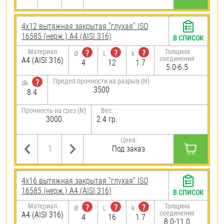
4х12 вытяжная закрытая "глухая" ISO
16585 (нерж.) A4 (AISI 316)
В СПИСОК
Материал
Толщина
?
?
?
Ø
L
k
соединения
A4 (AISI 316)
4
12
1.7
5.0-6.5
Предел прочности на разрыв (N)
?
dk
3500
8.4
Прочность на срез (N)
Вес:
3000
2.4 гр.
Цена:
Под заказ
4х16 вытяжная закрытая "глухая" ISO
16585 (нерж.) A4 (AISI 316)
В СПИСОК
Материал
Толщина
?
?
?
Ø
L
k
соединения
A4 (AISI 316)
4
16
1.7
8.0-11.0