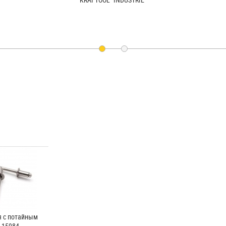
я с потайным
 15984