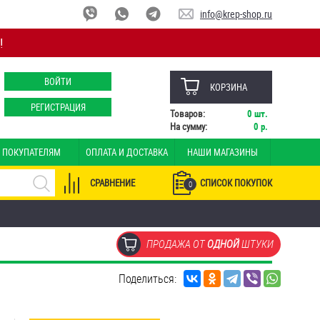
info@krep-shop.ru
!
ВОЙТИ
КОРЗИНА
РЕГИСТРАЦИЯ
Товаров:
0
шт.
На сумму:
0
р.
ПОКУПАТЕЛЯМ
ОПЛАТА И ДОСТАВКА
НАШИ МАГАЗИНЫ
СРАВНЕНИЕ
СПИСОК ПОКУПОК
0
ПРОДАЖА ОТ
ОДНОЙ
ШТУКИ
Поделиться: