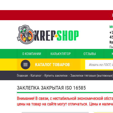
М
+
4
В
Пн
О КОМПАНИИ
КАЛЬКУЛЯТОР
ОТЗЫВЫ
КАТАЛОГ ТОВАРОВ
Товары со скидкой
Главная
Каталог
Купить заклепки
Заклепки тяговые (вытяжные
Анкеры
ЗАКЛЕПКА ЗАКРЫТАЯ ISO 16585
Антивандальный крепёж,
Внимание! В связи, с нестабильной экономической обст
инструмент
цены на товар на сайте могут отличаться. Цены и налич
Болты и винты