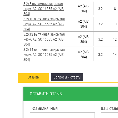
яхт
3,2х8 вытяжная закрытая
А2 (AISI
нерж. А2 ISO 16585 А2 (AISI
3.2
8
Пробки
304)
304)
3,2х10 вытяжная закрытая
А2 (AISI
Саморезы и шурупы
нерж. А2 ISO 16585 А2 (AISI
3.2
10
304)
304)
3,2х12 вытяжная закрытая
А2 (AISI
Стопорные кольца
нерж. А2 ISO 16585 А2 (AISI
3.2
12
304)
304)
3,2х14 вытяжная закрытая
А2 (AISI
Такелаж
нерж. А2 ISO 16585 А2 (AISI
3.2
14
304)
304)
Хомуты
Шайбы
Отзывы
Вопросы и ответы
Шпильки
ОСТАВИТЬ ОТЗЫВ
Шплинты
Штифты и пальцы
Фамилия, Имя
Ваш отзы