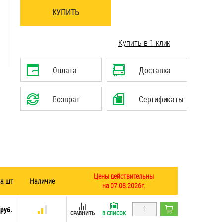
КУПИТЬ
..........................................................................
Купить в 1 клик
..........................................................................
Оплата
Доставка
Возврат
Сертификаты
Цены действительны
за шт
Наличие
на 07.08.2026г.
 руб.
СРАВНИТЬ
В СПИСОК