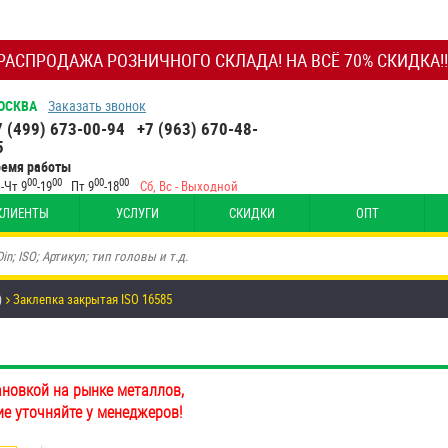
РАСПРОДАЖА РОЗНИЧНОГО СКЛАДА! НА ВСЁ 70% СКИДКА!!
ОСКВА
Заказать звонок
7 (499) 673-00-94
+7 (963) 670-48-
5
ремя работы
00
00
00
00
-Чт 9
-19
Пт 9
-18
Сб, Вс - Выходной
КЛИЕНТЫ
УСЛУГИ
СКИДКИ
ОПТ
)
Заклепка закрытая ISO 16585
ановкой на рынке металлов,
ие уточняйте у менеджеров!