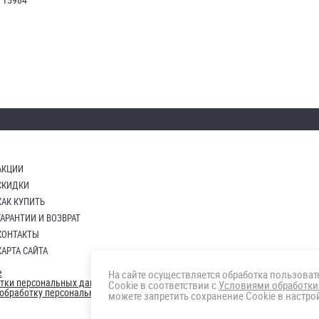
АКЦИИ
СКИДКИ
КАК КУПИТЬ
ГАРАНТИИ И ВОЗВРАТ
КОНТАКТЫ
КАРТА САЙТА
е
На сайте осуществляется обработка пользова
отки персональных данных
Cookie в соответствии с
Условиями обработки
а обработку персональных данны
можете запретить сохранение Cookie в настрой