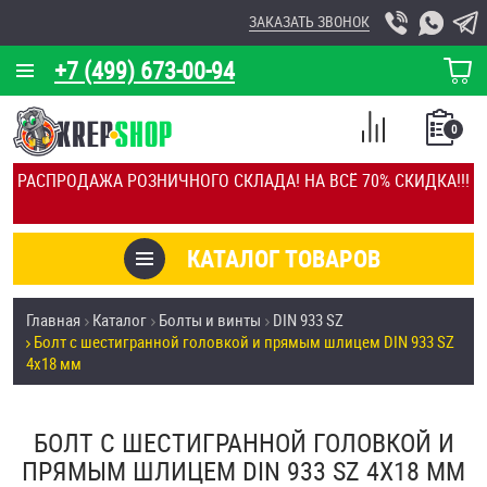
ЗАКАЗАТЬ ЗВОНОК
+7 (499) 673-00-94
КОРЗИНА
О КОМПАНИИ
0
СПИСОК
КАЛЬКУЛЯТОР
СРАВНЕНИЕ
РАСПРОДАЖА РОЗНИЧНОГО СКЛАДА! НА ВСЁ 70% СКИДКА!!!
ПОКУПОК
ОТЗЫВЫ
КАТАЛОГ ТОВАРОВ
КЛИЕНТЫ
Товары со скидкой
Главная
Каталог
Болты и винты
DIN 933 SZ
УСЛУГИ
Болт с шестигранной головкой и прямым шлицем DIN 933 SZ
Анкеры
4х18 мм
СКИДКИ
Антивандальный крепёж, инструмент
ОПТ
БОЛТ С ШЕСТИГРАННОЙ ГОЛОВКОЙ И
ПРЯМЫМ ШЛИЦЕМ DIN 933 SZ 4Х18 ММ
ПОКУПАТЕЛЯМ
Болты и винты