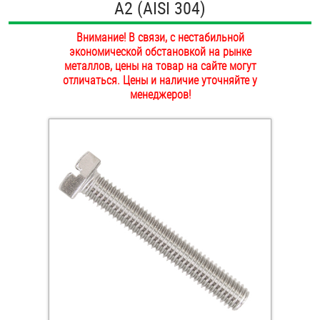
А2 (AISI 304)
ОПЛАТА И ДОСТАВКА
Втулки
Внимание! В связи, с нестабильной
НАШИ МАГАЗИНЫ
экономической обстановкой на рынке
Гайки
металлов, цены на товар на сайте могут
отличаться. Цены и наличие уточняйте у
Дюбели
менеджеров!
Дюймовый крепёж
Заклепки (Гайки-Заклепки)
Инструмент
Крюки, кольца с метрической резьбой
Крюки, кольца с шурупной резьбой