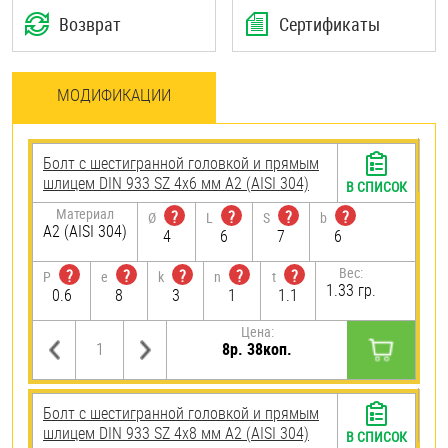
Возврат
Сертификаты
МОДИФИКАЦИИ
Болт с шестигранной головкой и прямым
шлицем DIN 933 SZ 4х6 мм А2 (AISI 304)
В СПИСОК
Материал
?
?
?
?
Ø
L
S
b
А2 (AISI 304)
4
6
7
6
Вес:
?
?
?
?
?
P
e
k
n
t
1.33 гр.
0.6
8
3
1
1.1
Цена:
8р. 38коп.
Болт с шестигранной головкой и прямым
шлицем DIN 933 SZ 4х8 мм А2 (AISI 304)
В СПИСОК