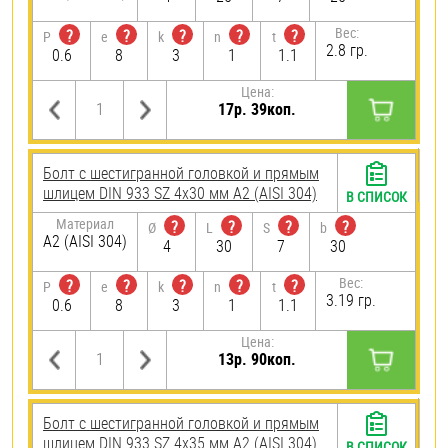
Вес:
?
?
?
?
?
P
e
k
n
t
2.8 гр.
0.6
8
3
1
1.1
Цена:
17р. 39коп.
Болт с шестигранной головкой и прямым
шлицем DIN 933 SZ 4х30 мм А2 (AISI 304)
В СПИСОК
Материал
?
?
?
?
Ø
L
S
b
А2 (AISI 304)
4
30
7
30
Вес:
?
?
?
?
?
P
e
k
n
t
3.19 гр.
0.6
8
3
1
1.1
Цена:
13р. 90коп.
Болт с шестигранной головкой и прямым
шлицем DIN 933 SZ 4х35 мм А2 (AISI 304)
В СПИСОК