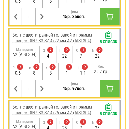
0.6
8
3
1
1.1
Цена:
15р. 35коп.
Болт с шестигранной головкой и прямым
шлицем DIN 933 SZ 4х22 мм А2 (AISI 304)
В СПИСОК
Материал
?
?
?
?
Ø
L
S
b
А2 (AISI 304)
4
22
7
22
Вес:
?
?
?
?
?
P
e
k
n
t
2.57 гр.
0.6
8
3
1
1.1
Цена:
15р. 97коп.
Болт с шестигранной головкой и прямым
шлицем DIN 933 SZ 4х25 мм А2 (AISI 304)
В СПИСОК
Материал
?
?
?
?
Ø
L
S
b
А2 (AISI 304)
4
25
7
25