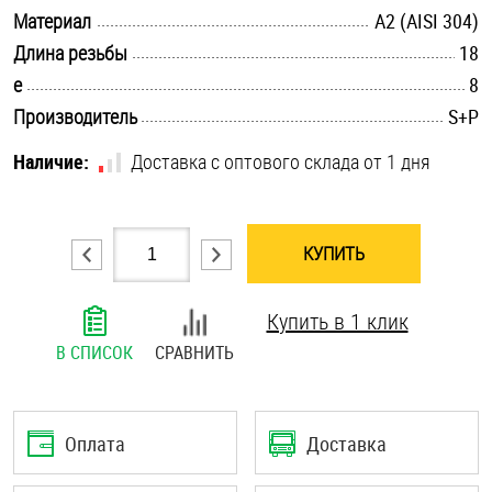
.............................................................................................................
Материал
А2 (AISI 304)
Шплинты
.............................................................................................................
Длина резьбы
18
Штифты и пальцы
.............................................................................................................
e
8
.............................................................................................................
Производитель
S+P
Наличие:
Доставка с оптового склада от 1 дня
КУПИТЬ
Купить в 1 клик
В СПИСОК
СРАВНИТЬ
Оплата
Доставка