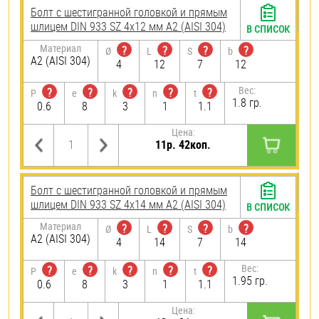
Болт с шестигранной головкой и прямым
шлицем DIN 933 SZ 4х12 мм А2 (AISI 304)
В СПИСОК
Материал
?
?
?
?
Ø
L
S
b
А2 (AISI 304)
4
12
7
12
Вес:
?
?
?
?
?
P
e
k
n
t
1.8 гр.
0.6
8
3
1
1.1
Цена:
11р. 42коп.
Болт с шестигранной головкой и прямым
шлицем DIN 933 SZ 4х14 мм А2 (AISI 304)
В СПИСОК
Материал
?
?
?
?
Ø
L
S
b
А2 (AISI 304)
4
14
7
14
Вес:
?
?
?
?
?
P
e
k
n
t
1.95 гр.
0.6
8
3
1
1.1
Цена: