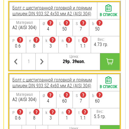
Болт с шестигранной головкой и прямым
шлицем DIN 933 SZ 4х50 мм А2 (AISI 304)
В СПИСОК
Материал
?
?
?
?
Ø
L
S
b
А2 (AISI 304)
4
50
7
50
Вес:
?
?
?
?
?
P
e
k
n
t
4.73 гр.
0.6
8
3
1
1.1
Цена:
29р. 39коп.
Болт с шестигранной головкой и прямым
шлицем DIN 933 SZ 4х60 мм А2 (AISI 304)
В СПИСОК
Материал
?
?
?
?
Ø
L
S
b
А2 (AISI 304)
4
60
7
60
Вес:
?
?
?
?
?
P
e
k
n
t
5.5 гр.
0.6
8
3
1
1.1
Цена: