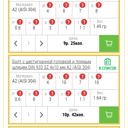
Материал
?
?
?
?
Ø
L
S
b
А2 (AISI 304)
4
8
7
8
Вес:
?
?
?
?
?
P
e
k
n
t
1.49 гр.
0.6
8
3
1
1.1
Цена:
9р. 25коп.
Болт с шестигранной головкой и прямым
шлицем DIN 933 SZ 4х10 мм А2 (AISI 304)
В СПИСОК
Материал
?
?
?
?
Ø
L
S
b
А2 (AISI 304)
4
10
7
10
Вес:
?
?
?
?
?
P
e
k
n
t
1.64 гр.
0.6
8
3
1
1.1
Цена:
10р. 42коп.