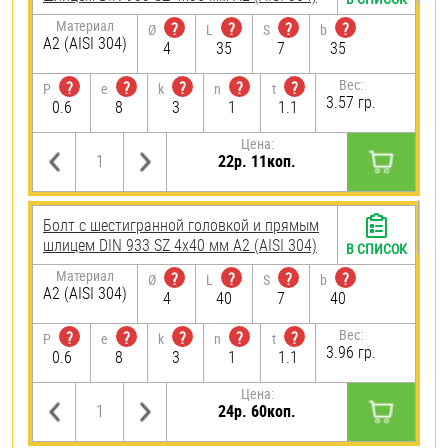
Материал
?
?
?
?
Ø
L
S
b
А2 (AISI 304)
4
35
7
35
Вес:
?
?
?
?
?
P
e
k
n
t
3.57 гр.
0.6
8
3
1
1.1
Цена:
22р. 11коп.
Болт с шестигранной головкой и прямым
шлицем DIN 933 SZ 4х40 мм А2 (AISI 304)
В СПИСОК
Материал
?
?
?
?
Ø
L
S
b
А2 (AISI 304)
4
40
7
40
Вес:
?
?
?
?
?
P
e
k
n
t
3.96 гр.
0.6
8
3
1
1.1
Цена:
24р. 60коп.