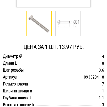
Оснастка и аксессуары для яхт
Пробки
Саморезы и шурупы
ЦЕНА ЗА 1 ШТ: 13.97 РУБ.
Стопорные кольца
.............................................................................................................
Диаметр Ø
4
.............................................................................................................
Длина L
18
.............................................................................................................
Такелаж
Шаг резьбы
0.6
.............................................................................................................
Артикул
0933204 18
Хомуты
.............................................................................................................
Размер ключа
7
.............................................................................................................
Ширина шлица n
1
Шайбы
.............................................................................................................
Глубина шлица t
1.1
Шпильки
.............................................................................................................
Высота головки k
3