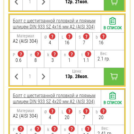
12р. 21коп.
Болт с шестигранной головкой и прямым
шлицем DIN 933 SZ 4х16 мм А2 (AISI 304)
В СПИСОК
Материал
?
?
?
?
Ø
L
S
b
А2 (AISI 304)
4
16
7
16
Вес:
?
?
?
?
?
P
e
k
n
t
2.1 гр.
0.6
8
3
1
1.1
Цена:
13р. 28коп.
Болт с шестигранной головкой и прямым
шлицем DIN 933 SZ 4х20 мм А2 (AISI 304)
В СПИСОК
Материал
?
?
?
?
Ø
L
S
b
А2 (AISI 304)
4
20
7
20
Вес:
?
?
?
?
?
P
e
k
n
t
2.41 гр.