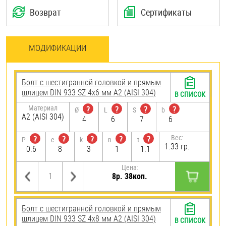
Возврат
Сертификаты
МОДИФИКАЦИИ
Болт с шестигранной головкой и прямым
шлицем DIN 933 SZ 4х6 мм А2 (AISI 304)
В СПИСОК
Материал
?
?
?
?
Ø
L
S
b
А2 (AISI 304)
4
6
7
6
Вес:
?
?
?
?
?
P
e
k
n
t
1.33 гр.
0.6
8
3
1
1.1
Цена:
8р. 38коп.
Болт с шестигранной головкой и прямым
шлицем DIN 933 SZ 4х8 мм А2 (AISI 304)
В СПИСОК