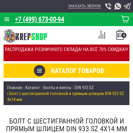
ЗАКАЗАТЬ ЗВОНОК
+7 (499) 673-00-94
КОРЗИНА
О КОМПАНИИ
0
СПИСОК
КАЛЬКУЛЯТОР
СРАВНЕНИЕ
РАСПРОДАЖА РОЗНИЧНОГО СКЛАДА! НА ВСЁ 70% СКИДКА!!!
ПОКУПОК
ОТЗЫВЫ
КАТАЛОГ ТОВАРОВ
КЛИЕНТЫ
Товары со скидкой
Главная
Каталог
Болты и винты
DIN 933 SZ
УСЛУГИ
Болт с шестигранной головкой и прямым шлицем DIN 933 SZ
Анкеры
4х14 мм
СКИДКИ
Антивандальный крепёж, инструмент
ОПТ
БОЛТ С ШЕСТИГРАННОЙ ГОЛОВКОЙ И
ПРЯМЫМ ШЛИЦЕМ DIN 933 SZ 4Х14 ММ
ПОКУПАТЕЛЯМ
Болты и винты