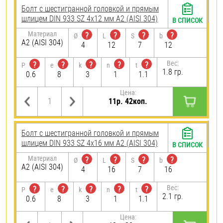
Болт с шестигранной головкой и прямым
шлицем DIN 933 SZ 4х12 мм А2 (AISI 304)
В СПИСОК
Материал
?
?
?
?
Ø
L
S
b
А2 (AISI 304)
4
12
7
12
Вес:
?
?
?
?
?
P
e
k
n
t
1.8 гр.
0.6
8
3
1
1.1
Цена:
11р. 42коп.
Болт с шестигранной головкой и прямым
шлицем DIN 933 SZ 4х16 мм А2 (AISI 304)
В СПИСОК
Материал
?
?
?
?
Ø
L
S
b
А2 (AISI 304)
4
16
7
16
Вес:
?
?
?
?
?
P
e
k
n
t
2.1 гр.
0.6
8
3
1
1.1
Цена: