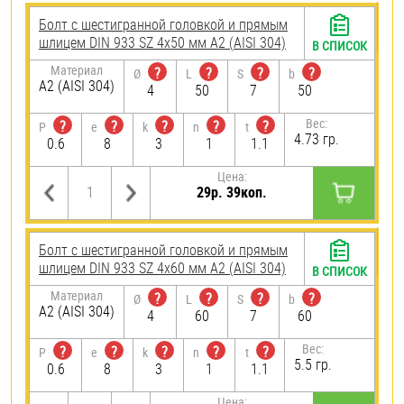
Болт с шестигранной головкой и прямым
шлицем DIN 933 SZ 4х50 мм А2 (AISI 304)
В СПИСОК
Материал
?
?
?
?
Ø
L
S
b
А2 (AISI 304)
4
50
7
50
Вес:
?
?
?
?
?
P
e
k
n
t
4.73 гр.
0.6
8
3
1
1.1
Цена:
29р. 39коп.
Болт с шестигранной головкой и прямым
шлицем DIN 933 SZ 4х60 мм А2 (AISI 304)
В СПИСОК
Материал
?
?
?
?
Ø
L
S
b
А2 (AISI 304)
4
60
7
60
Вес:
?
?
?
?
?
P
e
k
n
t
5.5 гр.
0.6
8
3
1
1.1
Цена: