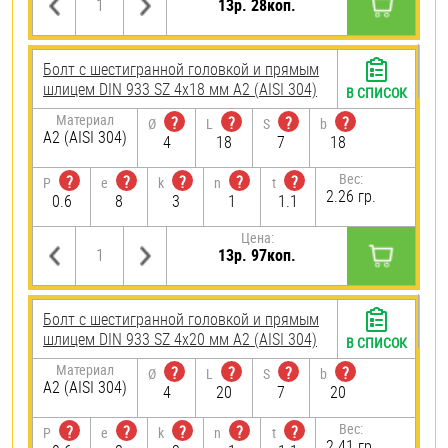
13р. 28коп.
Болт с шестигранной головкой и прямым
шлицем DIN 933 SZ 4х18 мм А2 (AISI 304)
В СПИСОК
Материал
?
?
?
?
Ø
L
S
b
А2 (AISI 304)
4
18
7
18
Вес:
?
?
?
?
?
P
e
k
n
t
2.26 гр.
0.6
8
3
1
1.1
Цена:
13р. 97коп.
Болт с шестигранной головкой и прямым
шлицем DIN 933 SZ 4х20 мм А2 (AISI 304)
В СПИСОК
Материал
?
?
?
?
Ø
L
S
b
А2 (AISI 304)
4
20
7
20
Вес:
?
?
?
?
?
P
e
k
n
t
2.41 гр.