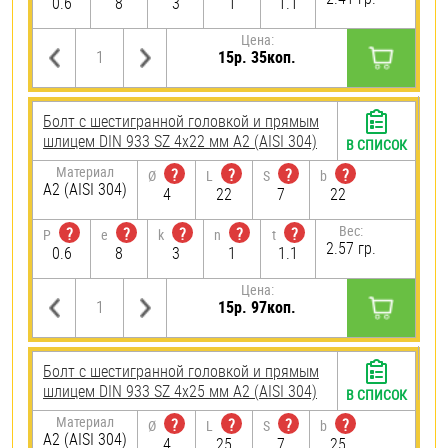
0.6
8
3
1
1.1
Цена:
15р. 35коп.
Болт с шестигранной головкой и прямым
шлицем DIN 933 SZ 4х22 мм А2 (AISI 304)
В СПИСОК
Материал
?
?
?
?
Ø
L
S
b
А2 (AISI 304)
4
22
7
22
Вес:
?
?
?
?
?
P
e
k
n
t
2.57 гр.
0.6
8
3
1
1.1
Цена:
15р. 97коп.
Болт с шестигранной головкой и прямым
шлицем DIN 933 SZ 4х25 мм А2 (AISI 304)
В СПИСОК
Материал
?
?
?
?
Ø
L
S
b
А2 (AISI 304)
4
25
7
25