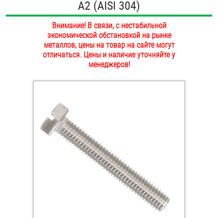
А2 (AISI 304)
ОПЛАТА И ДОСТАВКА
Втулки
Внимание! В связи, с нестабильной
НАШИ МАГАЗИНЫ
экономической обстановкой на рынке
Гайки
металлов, цены на товар на сайте могут
отличаться. Цены и наличие уточняйте у
Дюбели
менеджеров!
Дюймовый крепёж
Заклепки (Гайки-Заклепки)
Инструмент
Крюки, кольца с метрической резьбой
Крюки, кольца с шурупной резьбой