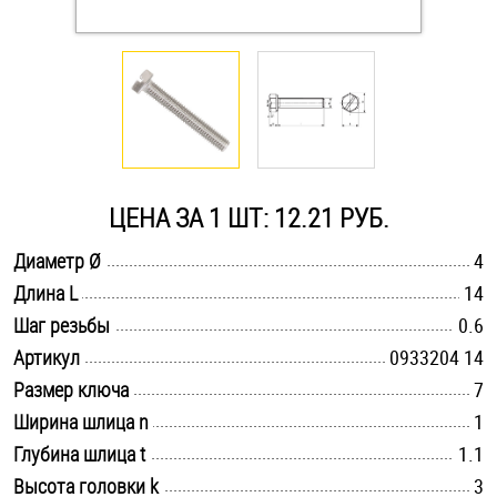
Оснастка и аксессуары для яхт
Пробки
Саморезы и шурупы
ЦЕНА ЗА 1 ШТ: 12.21 РУБ.
Стопорные кольца
.............................................................................................................
Диаметр Ø
4
.............................................................................................................
Длина L
14
.............................................................................................................
Такелаж
Шаг резьбы
0.6
.............................................................................................................
Артикул
0933204 14
Хомуты
.............................................................................................................
Размер ключа
7
.............................................................................................................
Ширина шлица n
1
Шайбы
.............................................................................................................
Глубина шлица t
1.1
Шпильки
.............................................................................................................
Высота головки k
3