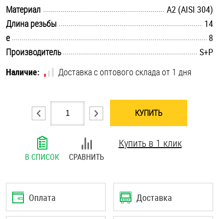
.............................................................................................................
Материал
А2 (AISI 304)
Шплинты
.............................................................................................................
Длина резьбы
14
Штифты и пальцы
.............................................................................................................
e
8
.............................................................................................................
Производитель
S+P
Наличие:
Доставка с оптового склада от 1 дня
КУПИТЬ
Купить в 1 клик
В СПИСОК
СРАВНИТЬ
Оплата
Доставка