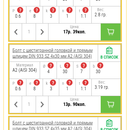
Вес:
?
?
?
?
?
P
e
k
n
t
2.8 гр.
0.6
8
3
1
1.1
Цена:
17р. 39коп.
Болт с шестигранной головкой и прямым
шлицем DIN 933 SZ 4х30 мм А2 (AISI 304)
В СПИСОК
Материал
?
?
?
?
Ø
L
S
b
А2 (AISI 304)
4
30
7
30
Вес:
?
?
?
?
?
P
e
k
n
t
3.19 гр.
0.6
8
3
1
1.1
Цена:
13р. 90коп.
Болт с шестигранной головкой и прямым
шлицем DIN 933 SZ 4х35 мм А2 (AISI 304)
В СПИСОК