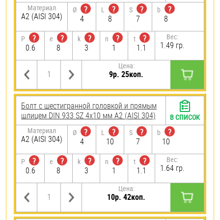
Материал
?
?
?
?
Ø
L
S
b
А2 (AISI 304)
4
8
7
8
Вес:
?
?
?
?
?
P
e
k
n
t
1.49 гр.
0.6
8
3
1
1.1
Цена:
9р. 25коп.
Болт с шестигранной головкой и прямым
шлицем DIN 933 SZ 4х10 мм А2 (AISI 304)
В СПИСОК
Материал
?
?
?
?
Ø
L
S
b
А2 (AISI 304)
4
10
7
10
Вес:
?
?
?
?
?
P
e
k
n
t
1.64 гр.
0.6
8
3
1
1.1
Цена:
10р. 42коп.