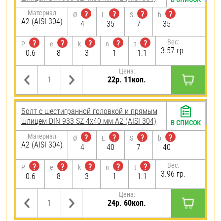
Материал
?
?
?
?
Ø
L
S
b
А2 (AISI 304)
4
35
7
35
Вес:
?
?
?
?
?
P
e
k
n
t
3.57 гр.
0.6
8
3
1
1.1
Цена:
22р. 11коп.
Болт с шестигранной головкой и прямым
шлицем DIN 933 SZ 4х40 мм А2 (AISI 304)
В СПИСОК
Материал
?
?
?
?
Ø
L
S
b
А2 (AISI 304)
4
40
7
40
Вес:
?
?
?
?
?
P
e
k
n
t
3.96 гр.
0.6
8
3
1
1.1
Цена:
24р. 60коп.