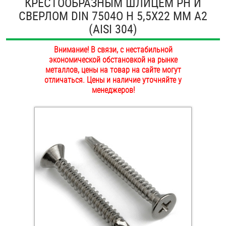
КРЕСТООБРАЗНЫМ ШЛИЦЕМ PH И
ОПЛАТА И ДОСТАВКА
СВЕРЛОМ DIN 7504O H 5,5Х22 ММ А2
Втулки
(AISI 304)
НАШИ МАГАЗИНЫ
Гайки
Внимание! В связи, с нестабильной
экономической обстановкой на рынке
Дюбели
металлов, цены на товар на сайте могут
отличаться. Цены и наличие уточняйте у
Дюймовый крепёж
менеджеров!
Заклепки (Гайки-Заклепки)
Инструмент
Крюки, кольца с метрической резьбой
Крюки, кольца с шурупной резьбой