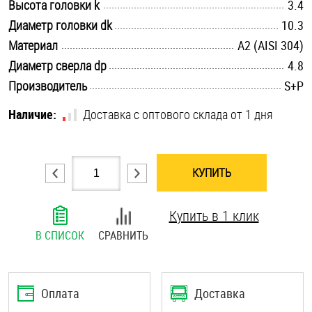
.............................................................................................................
Высота головки k
3.4
Шплинты
.............................................................................................................
Диаметр головки dk
10.3
.............................................................................................................
Материал
А2 (AISI 304)
Штифты и пальцы
.............................................................................................................
Диаметр сверла dp
4.8
.............................................................................................................
Производитель
S+P
Наличие:
Доставка с оптового склада от 1 дня
КУПИТЬ
Купить в 1 клик
В СПИСОК
СРАВНИТЬ
Оплата
Доставка