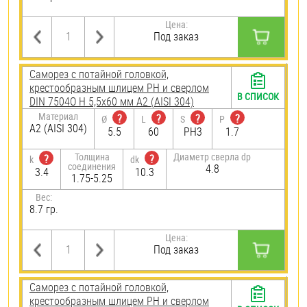
Цена:
Под заказ
Саморез с потайной головкой,
крестообразным шлицем PH и сверлом
В СПИСОК
DIN 7504O H 5,5х60 мм А2 (AISI 304)
Материал
?
?
?
?
Ø
L
S
P
А2 (AISI 304)
5.5
60
PH3
1.7
Толщина
Диаметр сверла dp
?
?
k
dk
соединения
4.8
3.4
10.3
1.75-5.25
Вес:
8.7 гр.
Цена:
Под заказ
Саморез с потайной головкой,
крестообразным шлицем PH и сверлом