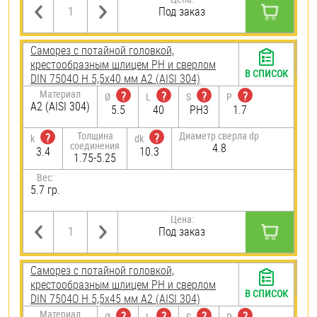
Под заказ
Саморез с потайной головкой,
крестообразным шлицем PH и сверлом
В СПИСОК
DIN 7504O H 5,5х40 мм А2 (AISI 304)
Материал
?
?
?
?
Ø
L
S
P
А2 (AISI 304)
5.5
40
PH3
1.7
Толщина
Диаметр сверла dp
?
?
k
dk
соединения
4.8
3.4
10.3
1.75-5.25
Вес:
5.7 гр.
Цена:
Под заказ
Саморез с потайной головкой,
крестообразным шлицем PH и сверлом
В СПИСОК
DIN 7504O H 5,5х45 мм А2 (AISI 304)
Материал
?
?
?
?
Ø
L
S
P