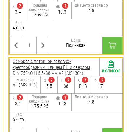
Толщина
Диаметр сверла dp
?
?
k
dk
соединения
4.8
3.4
10.3
1.75-5.25
Вес:
4.6 гр.
Цена:
Под заказ
Саморез с потайной головкой,
крестообразным шлицем PH и сверлом
В СПИСОК
DIN 7504O H 5,5х38 мм А2 (AISI 304)
Материал
?
?
?
?
Ø
L
S
P
А2 (AISI 304)
5.5
38
PH3
1.7
Толщина
Диаметр сверла dp
?
?
k
dk
соединения
4.8
3.4
10.3
1.75-5.25
Вес:
5.4 гр.
Цена: