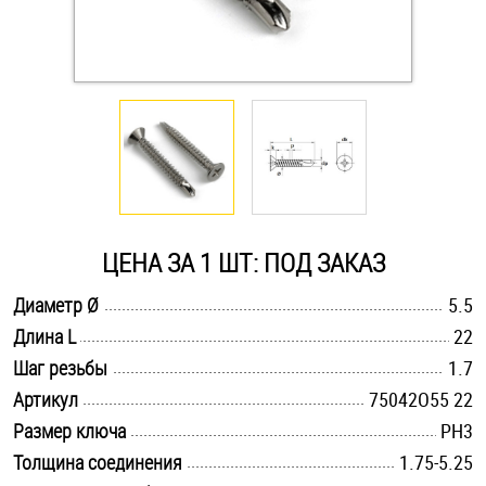
Оснастка и аксессуары для яхт
Пробки
Саморезы и шурупы
Стопорные кольца
ЦЕНА ЗА 1 ШТ: ПОД ЗАКАЗ
.............................................................................................................
Диаметр Ø
5.5
Такелаж
.............................................................................................................
Длина L
22
.............................................................................................................
Хомуты
Шаг резьбы
1.7
.............................................................................................................
Артикул
75042O55 22
Шайбы
.............................................................................................................
Размер ключа
PH3
.............................................................................................................
Толщина соединения
1.75-5.25
Шпильки