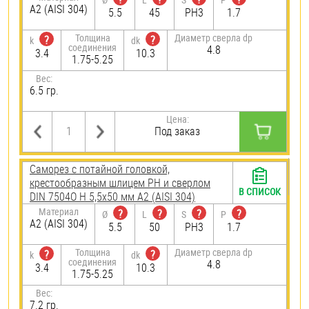
А2 (AISI 304)
5.5
45
PH3
1.7
Толщина
Диаметр сверла dp
?
?
k
dk
соединения
4.8
3.4
10.3
1.75-5.25
Вес:
6.5 гр.
Цена:
Под заказ
Саморез с потайной головкой,
крестообразным шлицем PH и сверлом
В СПИСОК
DIN 7504O H 5,5х50 мм А2 (AISI 304)
Материал
?
?
?
?
Ø
L
S
P
А2 (AISI 304)
5.5
50
PH3
1.7
Толщина
Диаметр сверла dp
?
?
k
dk
соединения
4.8
3.4
10.3
1.75-5.25
Вес:
7.2 гр.