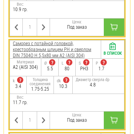
Вес:
10.9 гр.
Цена:
Под заказ
Саморез с потайной головкой,
крестообразным шлицем PH и сверлом
В СПИСОК
DIN 7504O H 5,5х80 мм А2 (AISI 304)
Материал
?
?
?
?
Ø
L
S
P
А2 (AISI 304)
5.5
80
PH3
1.7
Толщина
Диаметр сверла dp
?
?
k
dk
соединения
4.8
3.4
10.3
1.75-5.25
Вес:
11.7 гр.
Цена:
Под заказ