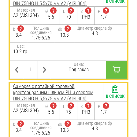
В СПИСОК
DIN 7504O H 5,5х70 мм А2 (AISI 304)
Материал
?
?
?
?
Ø
L
S
P
А2 (AISI 304)
5.5
70
PH3
1.7
Толщина
Диаметр сверла dp
?
?
k
dk
соединения
4.8
3.4
10.3
1.75-5.25
Вес:
10.2 гр.
Цена:
Под заказ
Саморез с потайной головкой,
крестообразным шлицем PH и сверлом
В СПИСОК
DIN 7504O H 5,5х75 мм А2 (AISI 304)
Материал
?
?
?
?
Ø
L
S
P
А2 (AISI 304)
5.5
75
PH3
1.7
Толщина
Диаметр сверла dp
?
?
k
dk
соединения
4.8
3.4
10.3
1.75-5.25