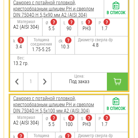
Саморез с потайной головкой,
крестообразным шлицем PH и сверлом
В СПИСОК
DIN 7504O H 5,5х90 мм А2 (AISI 304)
Материал
?
?
?
?
Ø
L
S
P
А2 (AISI 304)
5.5
90
PH3
1.7
Толщина
Диаметр сверла dp
?
?
k
dk
соединения
4.8
3.4
10.3
1.75-5.25
Вес:
13.2 гр.
Цена:
Под заказ
Саморез с потайной головкой,
крестообразным шлицем PH и сверлом
В СПИСОК
DIN 7504O H 5,5х100 мм А2 (AISI 304)
Материал
?
?
?
?
Ø
L
S
P
А2 (AISI 304)
5.5
100
PH3
1.7
Толщина
Диаметр сверла dp
?
?
k
dk