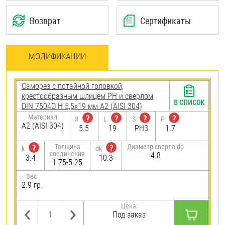
Возврат
Сертификаты
МОДИФИКАЦИИ
Саморез с потайной головкой,
крестообразным шлицем PH и сверлом
В СПИСОК
DIN 7504O H 5,5х19 мм А2 (AISI 304)
Материал
?
?
?
?
Ø
L
S
P
А2 (AISI 304)
5.5
19
PH3
1.7
Толщина
Диаметр сверла dp
?
?
k
dk
соединения
4.8
3.4
10.3
1.75-5.25
Вес:
2.9 гр.
Цена:
Под заказ