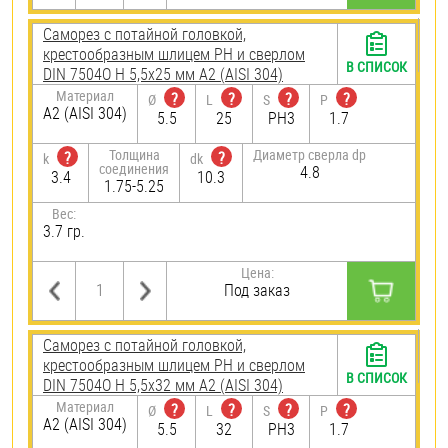
Саморез с потайной головкой,
крестообразным шлицем PH и сверлом
В СПИСОК
DIN 7504O H 5,5х25 мм А2 (AISI 304)
Материал
?
?
?
?
Ø
L
S
P
А2 (AISI 304)
5.5
25
PH3
1.7
Толщина
Диаметр сверла dp
?
?
k
dk
соединения
4.8
3.4
10.3
1.75-5.25
Вес:
3.7 гр.
Цена:
Под заказ
Саморез с потайной головкой,
крестообразным шлицем PH и сверлом
В СПИСОК
DIN 7504O H 5,5х32 мм А2 (AISI 304)
Материал
?
?
?
?
Ø
L
S
P
А2 (AISI 304)
5.5
32
PH3
1.7