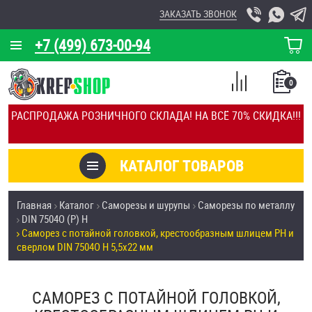
ЗАКАЗАТЬ ЗВОНОК
+7 (499) 673-00-94
КОРЗИНА
О КОМПАНИИ
0
СПИСОК
КАЛЬКУЛЯТОР
СРАВНЕНИЕ
РАСПРОДАЖА РОЗНИЧНОГО СКЛАДА! НА ВСЁ 70% СКИДКА!!!
ПОКУПОК
ОТЗЫВЫ
КАТАЛОГ ТОВАРОВ
КЛИЕНТЫ
Товары со скидкой
Главная
Каталог
Саморезы и шурупы
Саморезы по металлу
УСЛУГИ
DIN 7504О (Р) H
Анкеры
Саморез с потайной головкой, крестообразным шлицем PH и
СКИДКИ
сверлом DIN 7504O H 5,5х22 мм
Антивандальный крепёж, инструмент
ОПТ
САМОРЕЗ С ПОТАЙНОЙ ГОЛОВКОЙ,
ПОКУПАТЕЛЯМ
Болты и винты