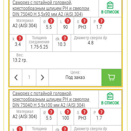
Саморез с потайной головкой,
крестообразным шлицем PH и сверлом
В СПИСОК
DIN 7504O H 5,5х90 мм А2 (AISI 304)
Материал
?
?
?
?
Ø
L
S
P
А2 (AISI 304)
5.5
90
PH3
1.7
Толщина
Диаметр сверла dp
?
?
k
dk
соединения
4.8
3.4
10.3
1.75-5.25
Вес:
13.2 гр.
Цена:
Под заказ
Саморез с потайной головкой,
крестообразным шлицем PH и сверлом
В СПИСОК
DIN 7504O H 5,5х100 мм А2 (AISI 304)
Материал
?
?
?
?
Ø
L
S
P
А2 (AISI 304)
5.5
100
PH3
1.7
Толщина
Диаметр сверла dp
?
?
k
dk