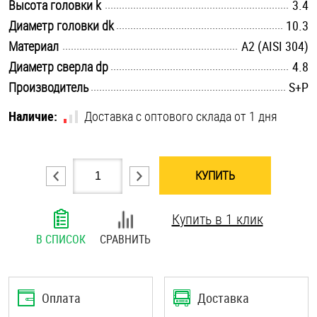
.............................................................................................................
Высота головки k
3.4
Шплинты
.............................................................................................................
Диаметр головки dk
10.3
.............................................................................................................
Материал
А2 (AISI 304)
Штифты и пальцы
.............................................................................................................
Диаметр сверла dp
4.8
.............................................................................................................
Производитель
S+P
Наличие:
Доставка с оптового склада от 1 дня
КУПИТЬ
Купить в 1 клик
В СПИСОК
СРАВНИТЬ
Оплата
Доставка