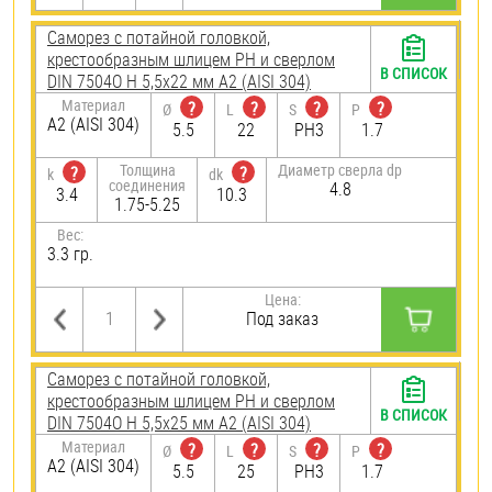
Саморез с потайной головкой,
крестообразным шлицем PH и сверлом
В СПИСОК
DIN 7504O H 5,5х22 мм А2 (AISI 304)
Материал
?
?
?
?
Ø
L
S
P
А2 (AISI 304)
5.5
22
PH3
1.7
Толщина
Диаметр сверла dp
?
?
k
dk
соединения
4.8
3.4
10.3
1.75-5.25
Вес:
3.3 гр.
Цена:
Под заказ
Саморез с потайной головкой,
крестообразным шлицем PH и сверлом
В СПИСОК
DIN 7504O H 5,5х25 мм А2 (AISI 304)
Материал
?
?
?
?
Ø
L
S
P
А2 (AISI 304)
5.5
25
PH3
1.7