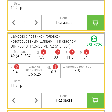
Вес:
10.2 гр.
Цена:
Под заказ
Саморез с потайной головкой,
крестообразным шлицем PH и сверлом
В СПИСОК
DIN 7504O H 5,5х80 мм А2 (AISI 304)
Материал
?
?
?
?
Ø
L
S
P
А2 (AISI 304)
5.5
80
PH3
1.7
Толщина
Диаметр сверла dp
?
?
k
dk
соединения
4.8
3.4
10.3
1.75-5.25
Вес:
11.7 гр.
Цена:
Под заказ