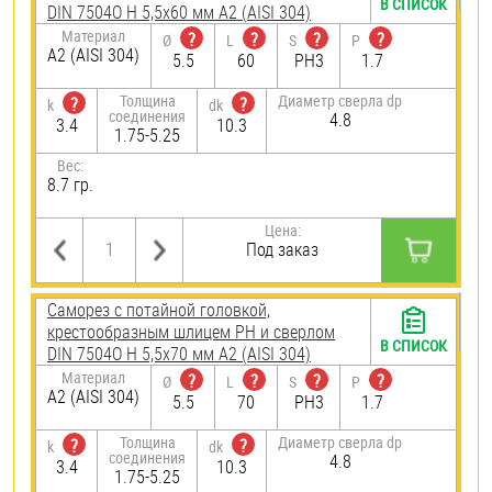
В СПИСОК
DIN 7504O H 5,5х60 мм А2 (AISI 304)
Материал
?
?
?
?
Ø
L
S
P
А2 (AISI 304)
5.5
60
PH3
1.7
Толщина
Диаметр сверла dp
?
?
k
dk
соединения
4.8
3.4
10.3
1.75-5.25
Вес:
8.7 гр.
Цена:
Под заказ
Саморез с потайной головкой,
крестообразным шлицем PH и сверлом
В СПИСОК
DIN 7504O H 5,5х70 мм А2 (AISI 304)
Материал
?
?
?
?
Ø
L
S
P
А2 (AISI 304)
5.5
70
PH3
1.7
Толщина
Диаметр сверла dp
?
?
k
dk
соединения
4.8
3.4
10.3
1.75-5.25