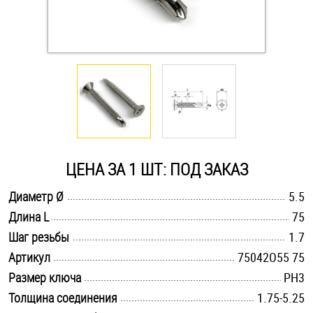
Оснастка и аксессуары для яхт
Пробки
Саморезы и шурупы
Стопорные кольца
ЦЕНА ЗА 1 ШТ: ПОД ЗАКАЗ
.............................................................................................................
Диаметр Ø
5.5
Такелаж
.............................................................................................................
Длина L
75
.............................................................................................................
Хомуты
Шаг резьбы
1.7
.............................................................................................................
Артикул
75042O55 75
Шайбы
.............................................................................................................
Размер ключа
PH3
.............................................................................................................
Толщина соединения
1.75-5.25
Шпильки