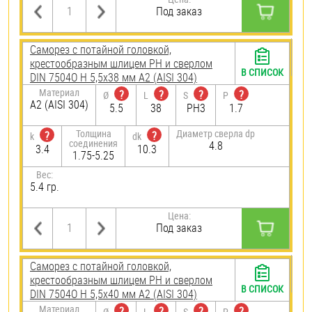
Под заказ
Саморез с потайной головкой,
крестообразным шлицем PH и сверлом
В СПИСОК
DIN 7504O H 5,5х38 мм А2 (AISI 304)
Материал
?
?
?
?
Ø
L
S
P
А2 (AISI 304)
5.5
38
PH3
1.7
Толщина
Диаметр сверла dp
?
?
k
dk
соединения
4.8
3.4
10.3
1.75-5.25
Вес:
5.4 гр.
Цена:
Под заказ
Саморез с потайной головкой,
крестообразным шлицем PH и сверлом
В СПИСОК
DIN 7504O H 5,5х40 мм А2 (AISI 304)
Материал
?
?
?
?
Ø
L
S
P