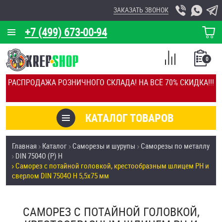
ЗАКАЗАТЬ ЗВОНОК
+7 (499) 673-00-94
КОРЗИНА
О КОМПАНИИ
0
СПИСОК
КАЛЬКУЛЯТОР
СРАВНЕНИЕ
РАСПРОДАЖА РОЗНИЧНОГО СКЛАДА! НА ВСЁ 70% СКИДКА!!!
ПОКУПОК
ОТЗЫВЫ
КАТАЛОГ ТОВАРОВ
КЛИЕНТЫ
Товары со скидкой
Главная
Каталог
Саморезы и шурупы
Саморезы по металлу
УСЛУГИ
DIN 7504О (Р) H
Анкеры
Саморез с потайной головкой, крестообразным шлицем PH и
СКИДКИ
сверлом DIN 7504O H 5,5х75 мм
Антивандальный крепёж, инструмент
ОПТ
САМОРЕЗ С ПОТАЙНОЙ ГОЛОВКОЙ,
ПОКУПАТЕЛЯМ
Болты и винты