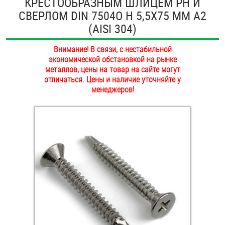
КРЕСТООБРАЗНЫМ ШЛИЦЕМ PH И
ОПЛАТА И ДОСТАВКА
СВЕРЛОМ DIN 7504O H 5,5Х75 ММ А2
Втулки
(AISI 304)
НАШИ МАГАЗИНЫ
Гайки
Внимание! В связи, с нестабильной
экономической обстановкой на рынке
Дюбели
металлов, цены на товар на сайте могут
отличаться. Цены и наличие уточняйте у
Дюймовый крепёж
менеджеров!
Заклепки (Гайки-Заклепки)
Инструмент
Крюки, кольца с метрической резьбой
Крюки, кольца с шурупной резьбой