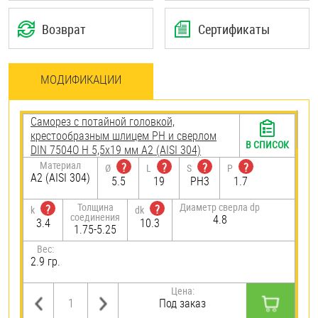
Возврат
Сертификаты
МОДИФИКАЦИИ
Саморез с потайной головкой,
крестообразным шлицем PH и сверлом
В СПИСОК
DIN 7504O H 5,5х19 мм А2 (AISI 304)
Материал
?
?
?
?
Ø
L
S
P
А2 (AISI 304)
5.5
19
PH3
1.7
Толщина
Диаметр сверла dp
?
?
k
dk
соединения
4.8
3.4
10.3
1.75-5.25
Вес:
2.9 гр.
Цена:
Под заказ