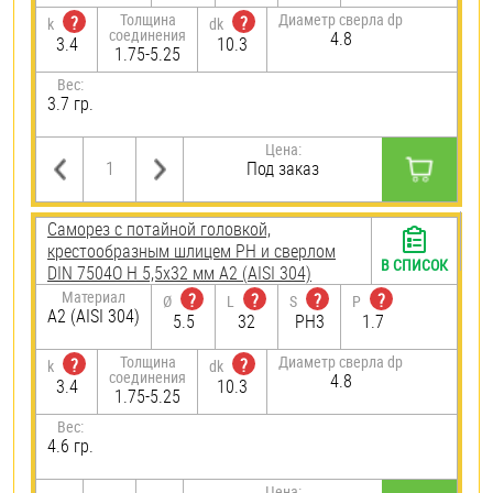
Толщина
Диаметр сверла dp
?
?
k
dk
соединения
4.8
3.4
10.3
1.75-5.25
Вес:
3.7 гр.
Цена:
Под заказ
Саморез с потайной головкой,
крестообразным шлицем PH и сверлом
В СПИСОК
DIN 7504O H 5,5х32 мм А2 (AISI 304)
Материал
?
?
?
?
Ø
L
S
P
А2 (AISI 304)
5.5
32
PH3
1.7
Толщина
Диаметр сверла dp
?
?
k
dk
соединения
4.8
3.4
10.3
1.75-5.25
Вес:
4.6 гр.
Цена: