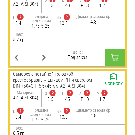
А2 (AISI 304)
5.5
40
PH3
1.7
Толщина
Диаметр сверла dp
?
?
k
dk
соединения
4.8
3.4
10.3
1.75-5.25
Вес:
5.7 гр.
Цена:
Под заказ
Саморез с потайной головкой,
крестообразным шлицем PH и сверлом
В СПИСОК
DIN 7504O H 5,5х45 мм А2 (AISI 304)
Материал
?
?
?
?
Ø
L
S
P
А2 (AISI 304)
5.5
45
PH3
1.7
Толщина
Диаметр сверла dp
?
?
k
dk
соединения
4.8
3.4
10.3
1.75-5.25
Вес:
6.5 гр.