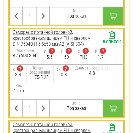
Цена:
Под заказ
Саморез с потайной головкой,
крестообразным шлицем PH и сверлом
В СПИСОК
DIN 7504O H 5,5х50 мм А2 (AISI 304)
Материал
?
?
?
?
Ø
L
S
P
А2 (AISI 304)
5.5
50
PH3
1.7
Толщина
Диаметр сверла dp
?
?
k
dk
соединения
4.8
3.4
10.3
1.75-5.25
Вес:
7.2 гр.
Цена:
Под заказ
Саморез с потайной головкой,
крестообразным шлицем PH и сверлом