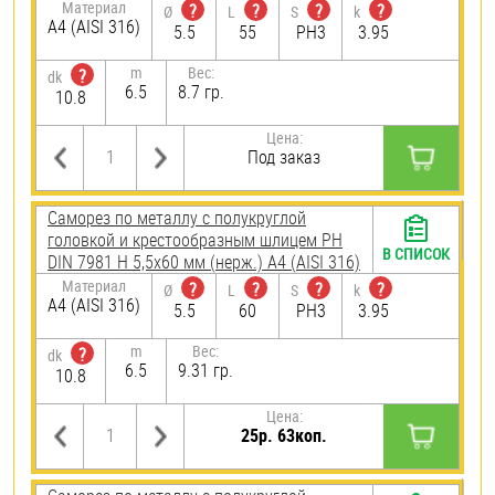
Материал
?
?
?
?
Ø
L
S
k
A4 (AISI 316)
5.5
55
PH3
3.95
m
Вес:
?
dk
6.5
8.7 гр.
10.8
Цена:
Под заказ
Саморез по металлу с полукруглой
головкой и крестообразным шлицем PH
В СПИСОК
DIN 7981 H 5,5х60 мм (нерж.) A4 (AISI 316)
Материал
?
?
?
?
Ø
L
S
k
A4 (AISI 316)
5.5
60
PH3
3.95
m
Вес:
?
dk
6.5
9.31 гр.
10.8
Цена:
25р. 63коп.