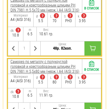
Саморез по металлу с полукруглой
головкой и крестообразным шлицем PH
В СПИСОК
DIN 7981 H 5,5х70 мм (нерж.) A4 (AISI 316)
Материал
?
?
?
?
Ø
L
S
k
A4 (AISI 316)
5.5
70
PH3
3.95
m
Вес:
?
dk
6.5
10.61 гр.
10.8
Цена:
48р. 82коп.
Саморез по металлу с полукруглой
головкой и крестообразным шлицем PH
В СПИСОК
DIN 7981 H 5,5х80 мм (нерж.) A4 (AISI 316)
Материал
?
?
?
?
Ø
L
S
k
A4 (AISI 316)
5.5
80
PH3
3.95
m
Вес:
?
dk
6.5
11.91 гр.
10.8
Цена: