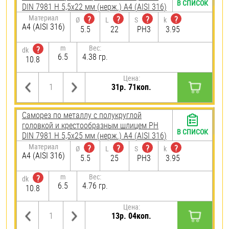
В СПИСОК
DIN 7981 H 5,5х22 мм (нерж.) A4 (AISI 316)
Материал
?
?
?
?
Ø
L
S
k
A4 (AISI 316)
5.5
22
PH3
3.95
m
Вес:
?
dk
6.5
4.38 гр.
10.8
Цена:
31р. 71коп.
Саморез по металлу с полукруглой
головкой и крестообразным шлицем PH
В СПИСОК
DIN 7981 H 5,5х25 мм (нерж.) A4 (AISI 316)
Материал
?
?
?
?
Ø
L
S
k
A4 (AISI 316)
5.5
25
PH3
3.95
m
Вес:
?
dk
6.5
4.76 гр.
10.8
Цена:
13р. 04коп.