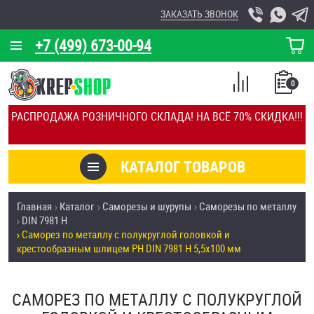
ЗАКАЗАТЬ ЗВОНОК
+7 (499) 673-00-94
КОРЗИНА
О КОМПАНИИ
0
СПИСОК
КАЛЬКУЛЯТОР
СРАВНЕНИЕ
РАСПРОДАЖА РОЗНИЧНОГО СКЛАДА! НА ВСЁ 70% СКИДКА!!!
ПОКУПОК
ОТЗЫВЫ
КАТАЛОГ ТОВАРОВ
КЛИЕНТЫ
Товары со скидкой
Главная
Каталог
Саморезы и шурупы
Саморезы по металлу
УСЛУГИ
DIN 7981 H
Анкеры
Саморез по металлу с полукруглой головкой и
СКИДКИ
крестообразным шлицем PH DIN 7981 H 5,5х100 мм
Антивандальный крепёж, инструмент
ОПТ
САМОРЕЗ ПО МЕТАЛЛУ С ПОЛУКРУГЛОЙ
ПОКУПАТЕЛЯМ
Болты и винты