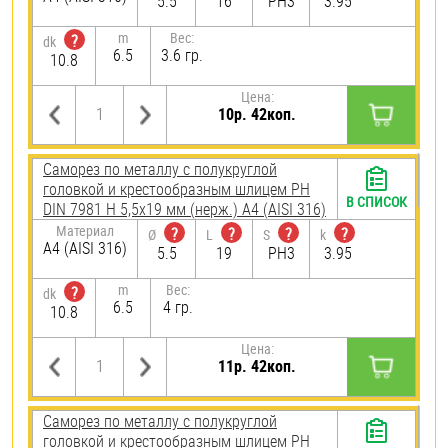
5.5
16
PH3
3.95
m
Вес:
?
dk
6.5
3.6 гр.
10.8
Цена:
10р. 42коп.
Саморез по металлу с полукруглой
головкой и крестообразным шлицем PH
В СПИСОК
DIN 7981 H 5,5х19 мм (нерж.) A4 (AISI 316)
Материал
?
?
?
?
Ø
L
S
k
A4 (AISI 316)
5.5
19
PH3
3.95
m
Вес:
?
dk
6.5
4 гр.
10.8
Цена:
11р. 42коп.
Саморез по металлу с полукруглой
головкой и крестообразным шлицем PH