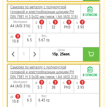
Саморез по металлу с полукруглой
головкой и крестообразным шлицем PH
В СПИСОК
DIN 7981 H 5,5х32 мм (нерж.) A4 (AISI 316)
Материал
?
?
?
?
Ø
L
S
k
A4 (AISI 316)
5.5
32
PH3
3.95
m
Вес:
?
dk
6.5
5.67 гр.
10.8
Цена:
15р. 25коп.
Саморез по металлу с полукруглой
головкой и крестообразным шлицем PH
В СПИСОК
DIN 7981 H 5,5х38 мм (нерж.) A4 (AISI 316)
Материал
?
?
?
?
Ø
L
S
k
A4 (AISI 316)
5.5
38
PH3
3.95
m
Вес:
?
dk
6.5
6.45 гр.
10.8