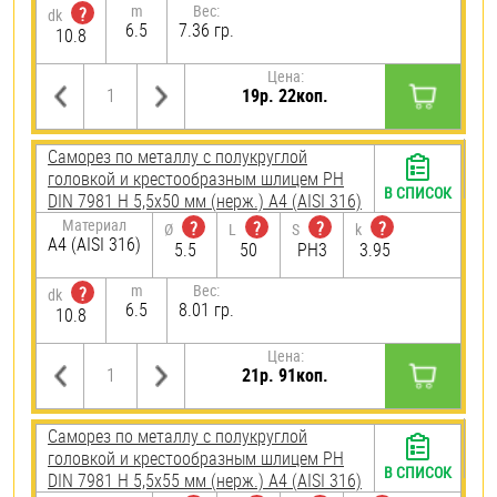
m
Вес:
?
dk
6.5
7.36 гр.
10.8
Цена:
19р. 22коп.
Саморез по металлу с полукруглой
головкой и крестообразным шлицем PH
В СПИСОК
DIN 7981 H 5,5х50 мм (нерж.) A4 (AISI 316)
Материал
?
?
?
?
Ø
L
S
k
A4 (AISI 316)
5.5
50
PH3
3.95
m
Вес:
?
dk
6.5
8.01 гр.
10.8
Цена:
21р. 91коп.
Саморез по металлу с полукруглой
головкой и крестообразным шлицем PH
В СПИСОК
DIN 7981 H 5,5х55 мм (нерж.) A4 (AISI 316)