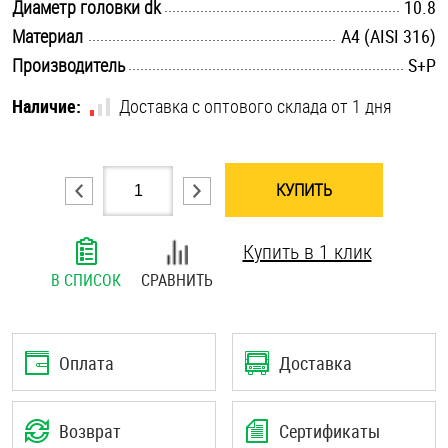
.............................................................................................................
Диаметр головки dk
10.8
Шплинты
.............................................................................................................
Материал
A4 (AISI 316)
.............................................................................................................
Производитель
S+P
Штифты и пальцы
Наличие:
Доставка с оптового склада от 1 дня
КУПИТЬ
Купить в 1 клик
В СПИСОК
СРАВНИТЬ
Оплата
Доставка
Возврат
Сертификаты