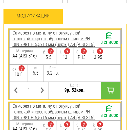
МОДИФИКАЦИИ
Саморез по металлу с полукруглой
головкой и крестообразным шлицем PH
В СПИСОК
DIN 7981 H 5,5х13 мм (нерж.) A4 (AISI 316)
Материал
?
?
?
?
Ø
L
S
k
A4 (AISI 316)
5.5
13
PH3
3.95
m
Вес:
?
dk
6.5
3.2 гр.
10.8
Цена:
9р. 52коп.
Саморез по металлу с полукруглой
головкой и крестообразным шлицем PH
В СПИСОК
DIN 7981 H 5,5х16 мм (нерж.) A4 (AISI 316)
Материал
?
?
?
?
Ø
L
S
k
A4 (AISI 316)