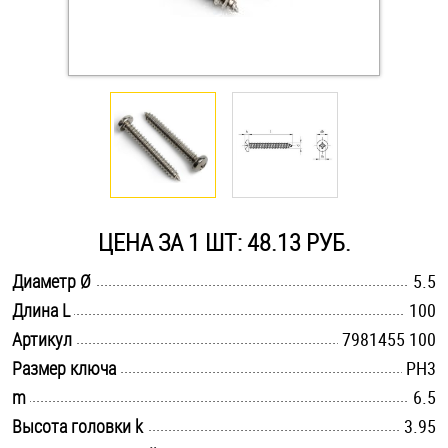
Оснастка и аксессуары для яхт
Пробки
Саморезы и шурупы
Стопорные кольца
ЦЕНА ЗА 1 ШТ: 48.13 РУБ.
.............................................................................................................
Диаметр Ø
5.5
Такелаж
.............................................................................................................
Длина L
100
.............................................................................................................
Хомуты
Артикул
7981455 100
.............................................................................................................
Размер ключа
PH3
Шайбы
.............................................................................................................
m
6.5
.............................................................................................................
Высота головки k
3.95
Шпильки