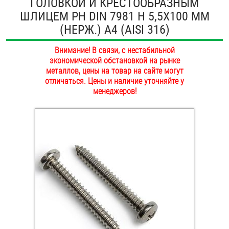
ГОЛОВКОЙ И КРЕСТООБРАЗНЫМ
ОПЛАТА И ДОСТАВКА
ШЛИЦЕМ PH DIN 7981 H 5,5Х100 ММ
Втулки
(НЕРЖ.) A4 (AISI 316)
НАШИ МАГАЗИНЫ
Гайки
Внимание! В связи, с нестабильной
экономической обстановкой на рынке
Дюбели
металлов, цены на товар на сайте могут
отличаться. Цены и наличие уточняйте у
Дюймовый крепёж
менеджеров!
Заклепки (Гайки-Заклепки)
Инструмент
Крюки, кольца с метрической резьбой
Крюки, кольца с шурупной резьбой