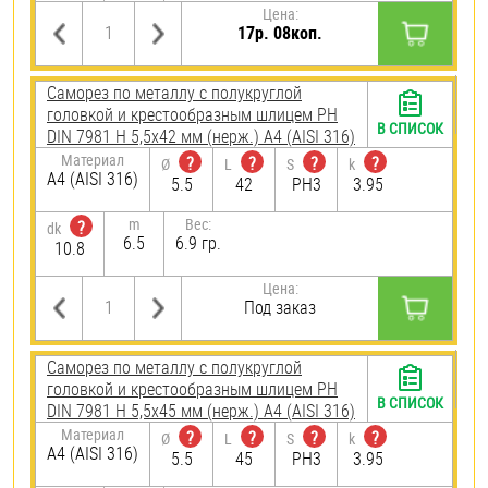
Цена:
17р. 08коп.
Саморез по металлу с полукруглой
головкой и крестообразным шлицем PH
В СПИСОК
DIN 7981 H 5,5х42 мм (нерж.) A4 (AISI 316)
Материал
?
?
?
?
Ø
L
S
k
A4 (AISI 316)
5.5
42
PH3
3.95
m
Вес:
?
dk
6.5
6.9 гр.
10.8
Цена:
Под заказ
Саморез по металлу с полукруглой
головкой и крестообразным шлицем PH
В СПИСОК
DIN 7981 H 5,5х45 мм (нерж.) A4 (AISI 316)
Материал
?
?
?
?
Ø
L
S
k
A4 (AISI 316)
5.5
45
PH3
3.95