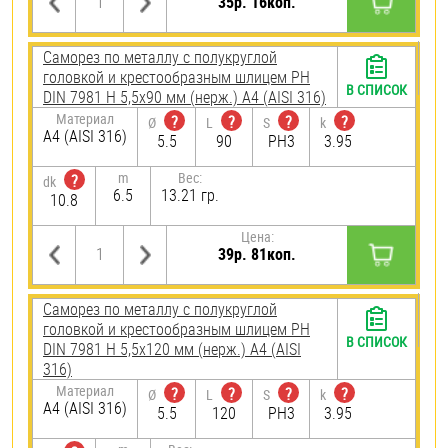
35р. 16коп.
Саморез по металлу с полукруглой
головкой и крестообразным шлицем PH
В СПИСОК
DIN 7981 H 5,5х90 мм (нерж.) A4 (AISI 316)
Материал
?
?
?
?
Ø
L
S
k
A4 (AISI 316)
5.5
90
PH3
3.95
m
Вес:
?
dk
6.5
13.21 гр.
10.8
Цена:
39р. 81коп.
Саморез по металлу с полукруглой
головкой и крестообразным шлицем PH
В СПИСОК
DIN 7981 H 5,5х120 мм (нерж.) A4 (AISI
316)
Материал
?
?
?
?
Ø
L
S
k
A4 (AISI 316)
5.5
120
PH3
3.95