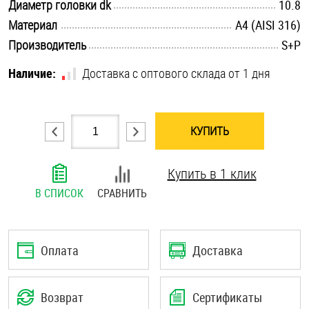
.............................................................................................................
Диаметр головки dk
10.8
Шплинты
.............................................................................................................
Материал
A4 (AISI 316)
.............................................................................................................
Производитель
S+P
Штифты и пальцы
Наличие:
Доставка с оптового склада от 1 дня
КУПИТЬ
Купить в 1 клик
В СПИСОК
СРАВНИТЬ
Оплата
Доставка
Возврат
Сертификаты