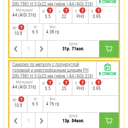
В СПИСОК
DIN 7981 H 5,5х22 мм (нерж.) A4 (AISI 316)
Материал
?
?
?
?
Ø
L
S
k
A4 (AISI 316)
5.5
22
PH3
3.95
m
Вес:
?
dk
6.5
4.38 гр.
10.8
Цена:
31р. 71коп.
Саморез по металлу с полукруглой
головкой и крестообразным шлицем PH
В СПИСОК
DIN 7981 H 5,5х25 мм (нерж.) A4 (AISI 316)
Материал
?
?
?
?
Ø
L
S
k
A4 (AISI 316)
5.5
25
PH3
3.95
m
Вес:
?
dk
6.5
4.76 гр.
10.8
Цена:
13р. 04коп.