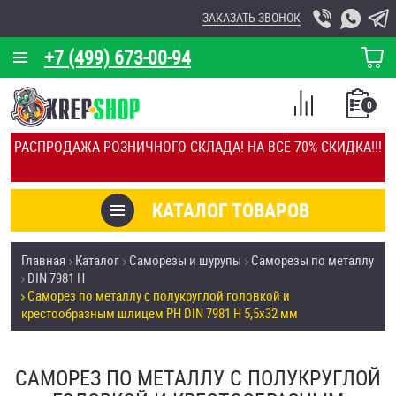
ЗАКАЗАТЬ ЗВОНОК
+7 (499) 673-00-94
КОРЗИНА
О КОМПАНИИ
0
СПИСОК
КАЛЬКУЛЯТОР
СРАВНЕНИЕ
РАСПРОДАЖА РОЗНИЧНОГО СКЛАДА! НА ВСЁ 70% СКИДКА!!!
ПОКУПОК
ОТЗЫВЫ
КАТАЛОГ ТОВАРОВ
КЛИЕНТЫ
Товары со скидкой
Главная
Каталог
Саморезы и шурупы
Саморезы по металлу
УСЛУГИ
DIN 7981 H
Анкеры
Саморез по металлу с полукруглой головкой и
СКИДКИ
крестообразным шлицем PH DIN 7981 H 5,5х32 мм
Антивандальный крепёж, инструмент
ОПТ
САМОРЕЗ ПО МЕТАЛЛУ С ПОЛУКРУГЛОЙ
ПОКУПАТЕЛЯМ
Болты и винты