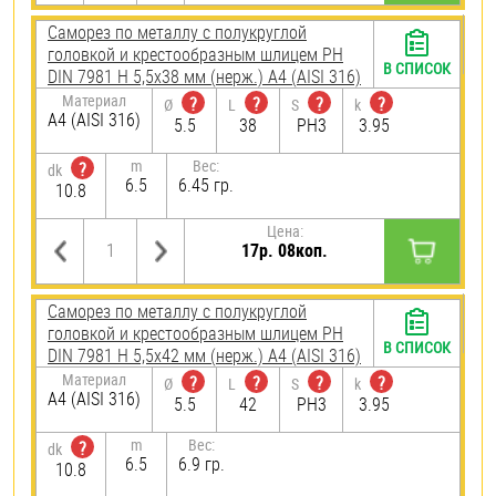
Саморез по металлу с полукруглой
головкой и крестообразным шлицем PH
В СПИСОК
DIN 7981 H 5,5х38 мм (нерж.) A4 (AISI 316)
Материал
?
?
?
?
Ø
L
S
k
A4 (AISI 316)
5.5
38
PH3
3.95
m
Вес:
?
dk
6.5
6.45 гр.
10.8
Цена:
17р. 08коп.
Саморез по металлу с полукруглой
головкой и крестообразным шлицем PH
В СПИСОК
DIN 7981 H 5,5х42 мм (нерж.) A4 (AISI 316)
Материал
?
?
?
?
Ø
L
S
k
A4 (AISI 316)
5.5
42
PH3
3.95
m
Вес:
?
dk
6.5
6.9 гр.
10.8