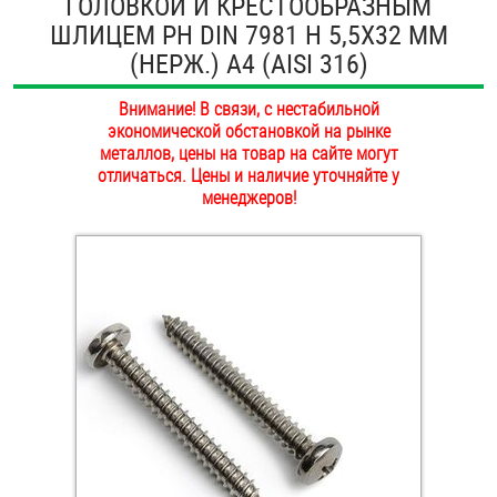
ГОЛОВКОЙ И КРЕСТООБРАЗНЫМ
ОПЛАТА И ДОСТАВКА
ШЛИЦЕМ PH DIN 7981 H 5,5Х32 ММ
Втулки
(НЕРЖ.) A4 (AISI 316)
НАШИ МАГАЗИНЫ
Гайки
Внимание! В связи, с нестабильной
экономической обстановкой на рынке
Дюбели
металлов, цены на товар на сайте могут
отличаться. Цены и наличие уточняйте у
Дюймовый крепёж
менеджеров!
Заклепки (Гайки-Заклепки)
Инструмент
Крюки, кольца с метрической резьбой
Крюки, кольца с шурупной резьбой