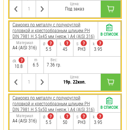
Цена:
Под заказ
Саморез по металлу с полукруглой
головкой и крестообразным шлицем PH
В СПИСОК
DIN 7981 H 5,5х45 мм (нерж.) A4 (AISI 316)
Материал
?
?
?
?
Ø
L
S
k
A4 (AISI 316)
5.5
45
PH3
3.95
m
Вес:
?
dk
6.5
7.36 гр.
10.8
Цена:
19р. 22коп.
Саморез по металлу с полукруглой
головкой и крестообразным шлицем PH
В СПИСОК
DIN 7981 H 5,5х50 мм (нерж.) A4 (AISI 316)
Материал
?
?
?
?
Ø
L
S
k
A4 (AISI 316)
5.5
50
PH3
3.95