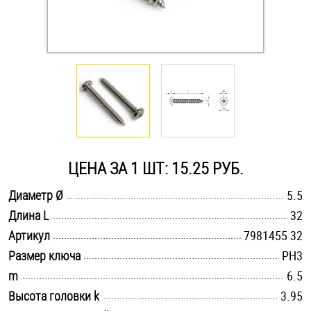
Оснастка и аксессуары для яхт
Пробки
Саморезы и шурупы
Стопорные кольца
ЦЕНА ЗА 1 ШТ: 15.25 РУБ.
.............................................................................................................
Диаметр Ø
5.5
Такелаж
.............................................................................................................
Длина L
32
.............................................................................................................
Хомуты
Артикул
7981455 32
.............................................................................................................
Размер ключа
PH3
Шайбы
.............................................................................................................
m
6.5
.............................................................................................................
Высота головки k
3.95
Шпильки