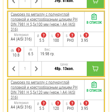
39р. 81коп.
Саморез по металлу с полукруглой
головкой и крестообразным шлицем PH
В СПИСОК
DIN 7981 H 5,5х100 мм (нерж.) A4 (AISI
316)
Материал
?
?
?
?
Ø
L
S
k
A4 (AISI 316)
5.5
100
PH3
3.95
m
Вес:
?
dk
6.5
19.98 гр.
10.8
Цена:
48р. 13коп.
Саморез по металлу с полукруглой
головкой и крестообразным шлицем PH
В СПИСОК
DIN 7981 H 5,5х120 мм (нерж.) A4 (AISI
316)
Материал
?
?
?
?
Ø
L
S
k
A4 (AISI 316)
5.5
120
PH3
3.95