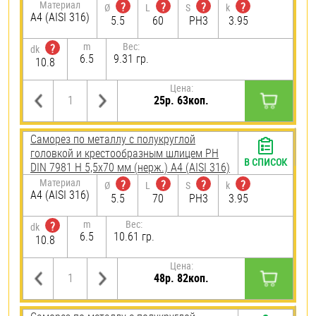
Материал
?
?
?
?
Ø
L
S
k
A4 (AISI 316)
5.5
60
PH3
3.95
m
Вес:
?
dk
6.5
9.31 гр.
10.8
Цена:
25р. 63коп.
Саморез по металлу с полукруглой
головкой и крестообразным шлицем PH
В СПИСОК
DIN 7981 H 5,5х70 мм (нерж.) A4 (AISI 316)
Материал
?
?
?
?
Ø
L
S
k
A4 (AISI 316)
5.5
70
PH3
3.95
m
Вес:
?
dk
6.5
10.61 гр.
10.8
Цена:
48р. 82коп.