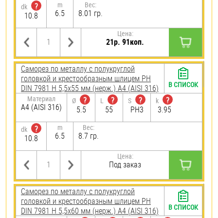
m
Вес:
?
dk
6.5
8.01 гр.
10.8
Цена:
21р. 91коп.
Саморез по металлу с полукруглой
головкой и крестообразным шлицем PH
В СПИСОК
DIN 7981 H 5,5х55 мм (нерж.) A4 (AISI 316)
Материал
?
?
?
?
Ø
L
S
k
A4 (AISI 316)
5.5
55
PH3
3.95
m
Вес:
?
dk
6.5
8.7 гр.
10.8
Цена:
Под заказ
Саморез по металлу с полукруглой
головкой и крестообразным шлицем PH
В СПИСОК
DIN 7981 H 5,5х60 мм (нерж.) A4 (AISI 316)