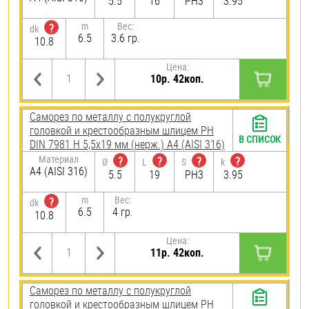
5.5
16
PH3
3.95
m
Вес:
?
dk
6.5
3.6 гр.
10.8
Цена:
10р. 42коп.
Саморез по металлу с полукруглой
головкой и крестообразным шлицем PH
В СПИСОК
DIN 7981 H 5,5х19 мм (нерж.) A4 (AISI 316)
Материал
?
?
?
?
Ø
L
S
k
A4 (AISI 316)
5.5
19
PH3
3.95
m
Вес:
?
dk
6.5
4 гр.
10.8
Цена:
11р. 42коп.
Саморез по металлу с полукруглой
головкой и крестообразным шлицем PH