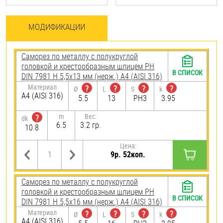
МОДИФИКАЦИИ
Саморез по металлу с полукруглой
головкой и крестообразным шлицем PH
В СПИСОК
DIN 7981 H 5,5х13 мм (нерж.) A4 (AISI 316)
Материал
?
?
?
?
Ø
L
S
k
A4 (AISI 316)
5.5
13
PH3
3.95
m
Вес:
?
dk
6.5
3.2 гр.
10.8
Цена:
9р. 52коп.
Саморез по металлу с полукруглой
головкой и крестообразным шлицем PH
В СПИСОК
DIN 7981 H 5,5х16 мм (нерж.) A4 (AISI 316)
Материал
?
?
?
?
Ø
L
S
k
A4 (AISI 316)