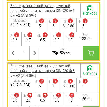
Винт с уменьшенной цилиндрической
головкой и прямым шлицем DIN 920 5х6
В СПИСОК
мм А2 (AISI 304)
Материал
?
?
?
?
Ø
L
S
b
А2 (AISI 304)
5
6
SL 0.80
6
Вес:
?
?
?
?
?
P
k
dk
n
t
1.33 гр.
0.8
2.7
6.5
0.8
1.3
Цена:
75р. 52коп.
Винт с уменьшенной цилиндрической
головкой и прямым шлицем DIN 920 5х8
В СПИСОК
мм А2 (AISI 304)
Материал
?
?
?
?
Ø
L
S
b
А2 (AISI 304)
5
8
SL 0.80
8
Вес:
?
?
?
?
?
P
k
dk
n
t
1.56 гр.
0.8
2.7
6.5
0.8
1.3