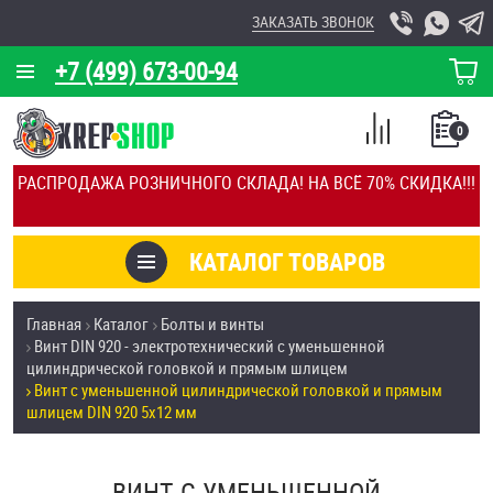
ЗАКАЗАТЬ ЗВОНОК
+7 (499) 673-00-94
КОРЗИНА
О КОМПАНИИ
0
СПИСОК
КАЛЬКУЛЯТОР
СРАВНЕНИЕ
РАСПРОДАЖА РОЗНИЧНОГО СКЛАДА! НА ВСЁ 70% СКИДКА!!!
ПОКУПОК
ОТЗЫВЫ
КАТАЛОГ ТОВАРОВ
КЛИЕНТЫ
Товары со скидкой
Главная
Каталог
Болты и винты
УСЛУГИ
Винт DIN 920 - электротехнический с уменьшенной
Анкеры
цилиндрической головкой и прямым шлицем
СКИДКИ
Винт с уменьшенной цилиндрической головкой и прямым
Антивандальный крепёж, инструмент
шлицем DIN 920 5х12 мм
ОПТ
ПОКУПАТЕЛЯМ
Болты и винты
ВИНТ С УМЕНЬШЕННОЙ