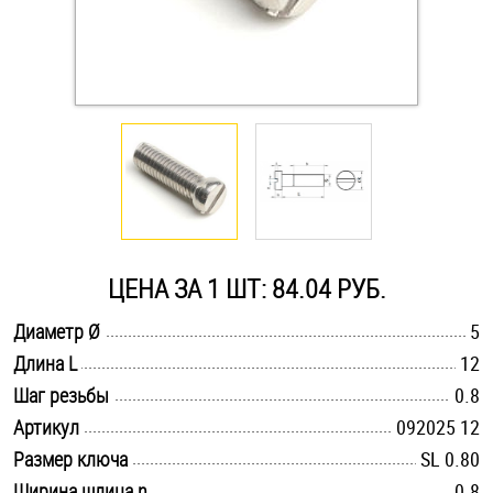
Оснастка и аксессуары для яхт
Пробки
Саморезы и шурупы
Стопорные кольца
ЦЕНА ЗА 1 ШТ: 84.04 РУБ.
Такелаж
.............................................................................................................
Диаметр Ø
5
.............................................................................................................
Длина L
12
Хомуты
.............................................................................................................
Шаг резьбы
0.8
Шайбы
.............................................................................................................
Артикул
092025 12
.............................................................................................................
Размер ключа
SL 0.80
Шпильки
.............................................................................................................
Ширина шлица n
0.8