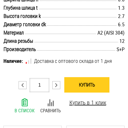
.............................................................................................................
Глубина шлица t
Шплинты
1.3
.............................................................................................................
Высота головки k
2.7
Штифты и пальцы
.............................................................................................................
Диаметр головки dk
6.5
.............................................................................................................
Материал
А2 (AISI 304)
.............................................................................................................
Длина резьбы
12
.............................................................................................................
Производитель
S+P
Наличие:
Доставка с оптового склада от 1 дня
КУПИТЬ
Купить в 1 клик
В СПИСОК
СРАВНИТЬ