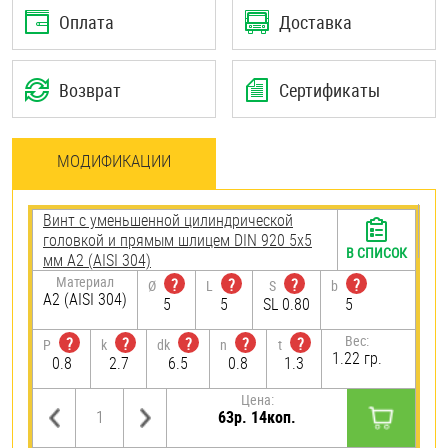
Оплата
Доставка
Возврат
Сертификаты
МОДИФИКАЦИИ
Винт с уменьшенной цилиндрической
головкой и прямым шлицем DIN 920 5х5
В СПИСОК
мм А2 (AISI 304)
Материал
?
?
?
?
Ø
L
S
b
А2 (AISI 304)
5
5
SL 0.80
5
Вес:
?
?
?
?
?
P
k
dk
n
t
1.22 гр.
0.8
2.7
6.5
0.8
1.3
Цена:
63р. 14коп.