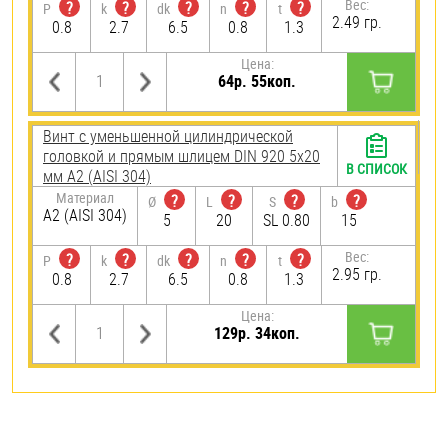
Вес:
?
?
?
?
?
P
k
dk
n
t
2.49 гр.
0.8
2.7
6.5
0.8
1.3
Цена:
64р. 55коп.
Винт с уменьшенной цилиндрической
головкой и прямым шлицем DIN 920 5х20
В СПИСОК
мм А2 (AISI 304)
Материал
?
?
?
?
Ø
L
S
b
А2 (AISI 304)
5
20
SL 0.80
15
Вес:
?
?
?
?
?
P
k
dk
n
t
2.95 гр.
0.8
2.7
6.5
0.8
1.3
Цена:
129р. 34коп.