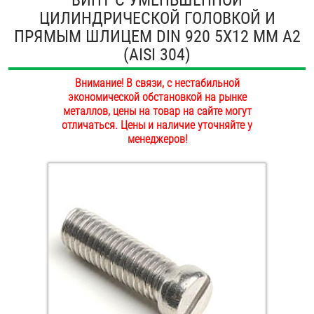
ЦИЛИНДРИЧЕСКОЙ ГОЛОВКОЙ И
ОПЛАТА И ДОСТАВКА
Втулки
ПРЯМЫМ ШЛИЦЕМ DIN 920 5Х12 ММ А2
НАШИ МАГАЗИНЫ
(AISI 304)
Гайки
Внимание! В связи, с нестабильной
Дюбели
экономической обстановкой на рынке
металлов, цены на товар на сайте могут
Дюймовый крепёж
отличаться. Цены и наличие уточняйте у
менеджеров!
Заклепки (Гайки-Заклепки)
Инструмент
Крюки, кольца с метрической резьбой
Крюки, кольца с шурупной резьбой