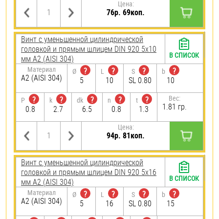
Цена:
76р. 69коп.
Винт с уменьшенной цилиндрической
головкой и прямым шлицем DIN 920 5х10
В СПИСОК
мм А2 (AISI 304)
Материал
?
?
?
?
Ø
L
S
b
А2 (AISI 304)
5
10
SL 0.80
10
Вес:
?
?
?
?
?
P
k
dk
n
t
1.81 гр.
0.8
2.7
6.5
0.8
1.3
Цена:
94р. 81коп.
Винт с уменьшенной цилиндрической
головкой и прямым шлицем DIN 920 5х16
В СПИСОК
мм А2 (AISI 304)
Материал
?
?
?
?
Ø
L
S
b
А2 (AISI 304)
5
16
SL 0.80
15