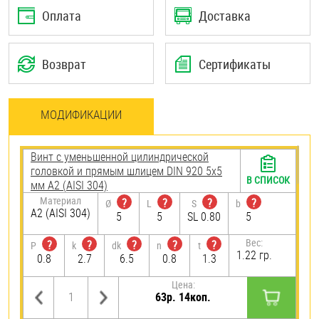
Оплата
Доставка
Возврат
Сертификаты
МОДИФИКАЦИИ
Винт с уменьшенной цилиндрической
головкой и прямым шлицем DIN 920 5х5
В СПИСОК
мм А2 (AISI 304)
Материал
?
?
?
?
Ø
L
S
b
А2 (AISI 304)
5
5
SL 0.80
5
Вес:
?
?
?
?
?
P
k
dk
n
t
1.22 гр.
0.8
2.7
6.5
0.8
1.3
Цена:
63р. 14коп.