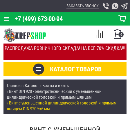
ЗАКАЗАТЬ ЗВОНОК
+7 (499) 673-00-94
КОРЗИНА
О КОМПАНИИ
0
СПИСОК
КАЛЬКУЛЯТОР
СРАВНЕНИЕ
РАСПРОДАЖА РОЗНИЧНОГО СКЛАДА! НА ВСЁ 70% СКИДКА!!!
ПОКУПОК
ОТЗЫВЫ
КАТАЛОГ ТОВАРОВ
КЛИЕНТЫ
Товары со скидкой
Главная
Каталог
Болты и винты
УСЛУГИ
Винт DIN 920 - электротехнический с уменьшенной
Анкеры
цилиндрической головкой и прямым шлицем
СКИДКИ
Винт с уменьшенной цилиндрической головкой и прямым
Антивандальный крепёж, инструмент
шлицем DIN 920 5х6 мм
ОПТ
ПОКУПАТЕЛЯМ
Болты и винты
ВИНТ С УМЕНЬШЕННОЙ