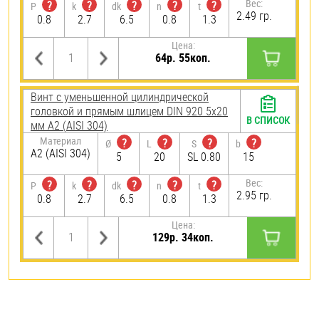
Вес:
?
?
?
?
?
P
k
dk
n
t
2.49 гр.
0.8
2.7
6.5
0.8
1.3
Цена:
64р. 55коп.
Винт с уменьшенной цилиндрической
головкой и прямым шлицем DIN 920 5х20
В СПИСОК
мм А2 (AISI 304)
Материал
?
?
?
?
Ø
L
S
b
А2 (AISI 304)
5
20
SL 0.80
15
Вес:
?
?
?
?
?
P
k
dk
n
t
2.95 гр.
0.8
2.7
6.5
0.8
1.3
Цена:
129р. 34коп.