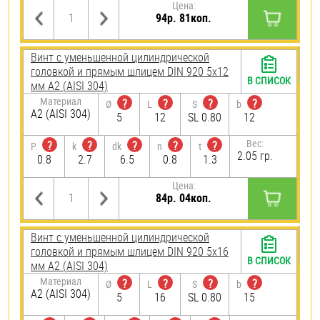
Цена:
94р. 81коп.
Винт с уменьшенной цилиндрической
головкой и прямым шлицем DIN 920 5х12
В СПИСОК
мм А2 (AISI 304)
Материал
?
?
?
?
Ø
L
S
b
А2 (AISI 304)
5
12
SL 0.80
12
Вес:
?
?
?
?
?
P
k
dk
n
t
2.05 гр.
0.8
2.7
6.5
0.8
1.3
Цена:
84р. 04коп.
Винт с уменьшенной цилиндрической
головкой и прямым шлицем DIN 920 5х16
В СПИСОК
мм А2 (AISI 304)
Материал
?
?
?
?
Ø
L
S
b
А2 (AISI 304)
5
16
SL 0.80
15