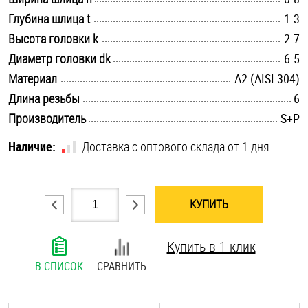
.............................................................................................................
Глубина шлица t
Шплинты
1.3
.............................................................................................................
Высота головки k
2.7
Штифты и пальцы
.............................................................................................................
Диаметр головки dk
6.5
.............................................................................................................
Материал
А2 (AISI 304)
.............................................................................................................
Длина резьбы
6
.............................................................................................................
Производитель
S+P
Наличие:
Доставка с оптового склада от 1 дня
КУПИТЬ
Купить в 1 клик
В СПИСОК
СРАВНИТЬ