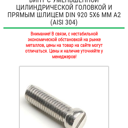
ЦИЛИНДРИЧЕСКОЙ ГОЛОВКОЙ И
ОПЛАТА И ДОСТАВКА
Втулки
ПРЯМЫМ ШЛИЦЕМ DIN 920 5Х6 ММ А2
НАШИ МАГАЗИНЫ
(AISI 304)
Гайки
Внимание! В связи, с нестабильной
Дюбели
экономической обстановкой на рынке
металлов, цены на товар на сайте могут
Дюймовый крепёж
отличаться. Цены и наличие уточняйте у
менеджеров!
Заклепки (Гайки-Заклепки)
Инструмент
Крюки, кольца с метрической резьбой
Крюки, кольца с шурупной резьбой