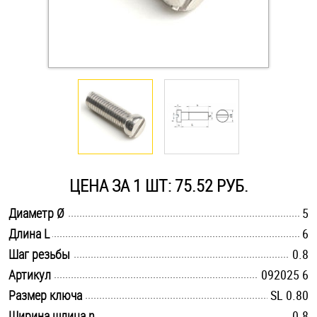
Оснастка и аксессуары для яхт
Пробки
Саморезы и шурупы
Стопорные кольца
ЦЕНА ЗА 1 ШТ: 75.52 РУБ.
Такелаж
.............................................................................................................
Диаметр Ø
5
.............................................................................................................
Длина L
6
Хомуты
.............................................................................................................
Шаг резьбы
0.8
Шайбы
.............................................................................................................
Артикул
092025 6
.............................................................................................................
Размер ключа
SL 0.80
Шпильки
.............................................................................................................
Ширина шлица n
0.8