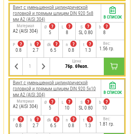
Винт с уменьшенной цилиндрической
головкой и прямым шлицем DIN 920 5х8
В СПИСОК
мм А2 (AISI 304)
Материал
?
?
?
?
Ø
L
S
b
А2 (AISI 304)
5
8
SL 0.80
8
Вес:
?
?
?
?
?
P
k
dk
n
t
1.56 гр.
0.8
2.7
6.5
0.8
1.3
Цена:
76р. 69коп.
Винт с уменьшенной цилиндрической
головкой и прямым шлицем DIN 920 5х10
В СПИСОК
мм А2 (AISI 304)
Материал
?
?
?
?
Ø
L
S
b
А2 (AISI 304)
5
10
SL 0.80
10
Вес:
?
?
?
?
?
P
k
dk
n
t
1.81 гр.
0.8
2.7
6.5
0.8
1.3