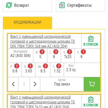
Возврат
Сертификаты
МОДИФИКАЦИИ
Винт с уменьшенной цилиндрической
головкой и шестирадиусным шлицем TX
В СПИСОК
DIN 7984 TORX 5х8 мм А2 (AISI 304)
Материал
?
?
?
?
Ø
L
S
b
А2 (AISI 304)
5
8
Tx25
8
Вес:
?
?
?
?
P
k
dk
t
2.3 гр.
0.8
3.65
8.5
1.52
Цена:
Под заказ
Винт с уменьшенной цилиндрической
головкой и шестирадиусным шлицем TX
В СПИСОК
DIN 7984 TORX 5х10 мм А2 (AISI 304)