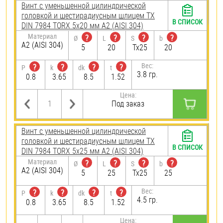
Винт с уменьшенной цилиндрической
головкой и шестирадиусным шлицем TX
В СПИСОК
DIN 7984 TORX 5х20 мм А2 (AISI 304)
Материал
?
?
?
?
Ø
L
S
b
А2 (AISI 304)
5
20
Tx25
20
Вес:
?
?
?
?
P
k
dk
t
3.8 гр.
0.8
3.65
8.5
1.52
Цена:
Под заказ
Винт с уменьшенной цилиндрической
головкой и шестирадиусным шлицем TX
В СПИСОК
DIN 7984 TORX 5х25 мм А2 (AISI 304)
Материал
?
?
?
?
Ø
L
S
b
А2 (AISI 304)
5
25
Tx25
25
Вес:
?
?
?
?
P
k
dk
t
4.5 гр.
0.8
3.65
8.5
1.52
Цена: