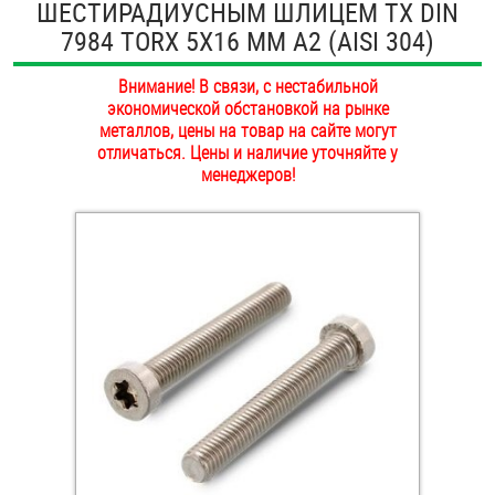
ШЕСТИРАДИУСНЫМ ШЛИЦЕМ TX DIN
ОПЛАТА И ДОСТАВКА
7984 TORX 5Х16 ММ А2 (AISI 304)
Втулки
НАШИ МАГАЗИНЫ
Внимание! В связи, с нестабильной
Гайки
экономической обстановкой на рынке
металлов, цены на товар на сайте могут
Дюбели
отличаться. Цены и наличие уточняйте у
менеджеров!
Дюймовый крепёж
Заклепки (Гайки-Заклепки)
Инструмент
Крюки, кольца с метрической резьбой
Крюки, кольца с шурупной резьбой