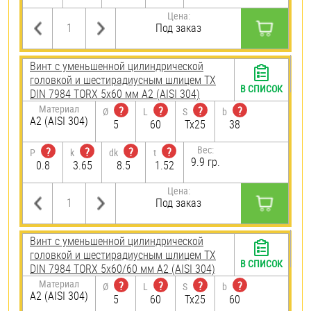
Цена:
Под заказ
Винт с уменьшенной цилиндрической
головкой и шестирадиусным шлицем TX
В СПИСОК
DIN 7984 TORX 5х60 мм А2 (AISI 304)
Материал
?
?
?
?
Ø
L
S
b
А2 (AISI 304)
5
60
Tx25
38
Вес:
?
?
?
?
P
k
dk
t
9.9 гр.
0.8
3.65
8.5
1.52
Цена:
Под заказ
Винт с уменьшенной цилиндрической
головкой и шестирадиусным шлицем TX
В СПИСОК
DIN 7984 TORX 5х60/60 мм А2 (AISI 304)
Материал
?
?
?
?
Ø
L
S
b
А2 (AISI 304)
5
60
Tx25
60