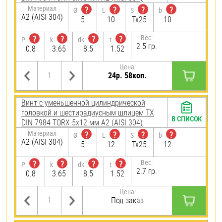
Материал
?
?
?
?
Ø
L
S
b
А2 (AISI 304)
5
10
Tx25
10
Вес:
?
?
?
?
P
k
dk
t
2.5 гр.
0.8
3.65
8.5
1.52
Цена:
24р. 58коп.
Винт с уменьшенной цилиндрической
головкой и шестирадиусным шлицем TX
В СПИСОК
DIN 7984 TORX 5х12 мм А2 (AISI 304)
Материал
?
?
?
?
Ø
L
S
b
А2 (AISI 304)
5
12
Tx25
12
Вес:
?
?
?
?
P
k
dk
t
2.7 гр.
0.8
3.65
8.5
1.52
Цена:
Под заказ