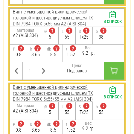
Винт с уменьшенной цилиндрической
головкой и шестирадиусным шлицем TX
В СПИСОК
DIN 7984 TORX 5х55 мм А2 (AISI 304)
Материал
?
?
?
?
Ø
L
S
b
А2 (AISI 304)
5
55
Tx25
38
Вес:
?
?
?
?
P
k
dk
t
9.2 гр.
0.8
3.65
8.5
1.52
Цена:
Под заказ
Винт с уменьшенной цилиндрической
головкой и шестирадиусным шлицем TX
В СПИСОК
DIN 7984 TORX 5х55/55 мм А2 (AISI 304)
Материал
?
?
?
?
Ø
L
S
b
А2 (AISI 304)
5
55
Tx25
55
Вес:
?
?
?
?
P
k
dk
t
9.2 гр.
0.8
3.65
8.5
1.52