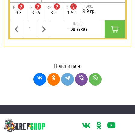
Вес:
?
?
?
?
P
k
dk
t
9.9 гр.
0.8
3.65
8.5
1.52
Цена:
Под заказ
Поделиться: