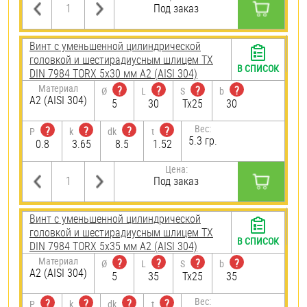
Под заказ
Винт с уменьшенной цилиндрической
головкой и шестирадиусным шлицем TX
В СПИСОК
DIN 7984 TORX 5х30 мм А2 (AISI 304)
Материал
?
?
?
?
Ø
L
S
b
А2 (AISI 304)
5
30
Tx25
30
Вес:
?
?
?
?
P
k
dk
t
5.3 гр.
0.8
3.65
8.5
1.52
Цена:
Под заказ
Винт с уменьшенной цилиндрической
головкой и шестирадиусным шлицем TX
В СПИСОК
DIN 7984 TORX 5х35 мм А2 (AISI 304)
Материал
?
?
?
?
Ø
L
S
b
А2 (AISI 304)
5
35
Tx25
35
Вес:
?
?
?
?
P
k
dk
t