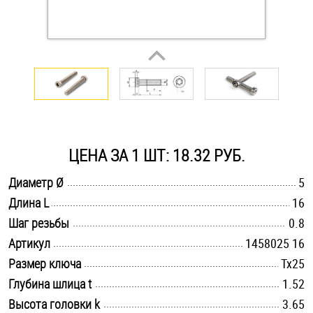
Оснастка и аксессуары для яхт
Пробки
Саморезы и шурупы
ЦЕНА ЗА 1 ШТ: 18.32 РУБ.
Стопорные кольца
.............................................................................................................
Диаметр Ø
5
.............................................................................................................
Длина L
16
Такелаж
.............................................................................................................
Шаг резьбы
0.8
Хомуты
.............................................................................................................
Артикул
1458025 16
.............................................................................................................
Размер ключа
Tx25
Шайбы
.............................................................................................................
Глубина шлица t
1.52
Шпильки
.............................................................................................................
Высота головки k
3.65