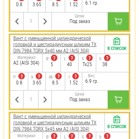
6.1 гр.
0.8
3.65
8.5
1.52
Цена:
Под заказ
Винт с уменьшенной цилиндрической
головкой и шестирадиусным шлицем TX
В СПИСОК
DIN 7984 TORX 5х40 мм А2 (AISI 304)
Материал
?
?
?
?
Ø
L
S
b
А2 (AISI 304)
5
40
Tx25
38
Вес:
?
?
?
?
P
k
dk
t
6.9 гр.
0.8
3.65
8.5
1.52
Цена:
Под заказ
Винт с уменьшенной цилиндрической
головкой и шестирадиусным шлицем TX
В СПИСОК
DIN 7984 TORX 5х45 мм А2 (AISI 304)
Материал
?
?
?
?
Ø
L
S
b