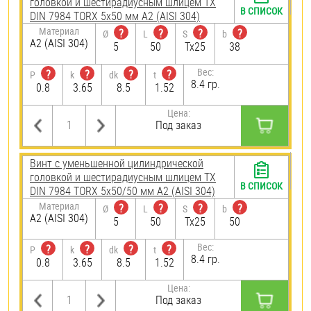
головкой и шестирадиусным шлицем TX
В СПИСОК
DIN 7984 TORX 5х50 мм А2 (AISI 304)
Материал
?
?
?
?
Ø
L
S
b
А2 (AISI 304)
5
50
Tx25
38
Вес:
?
?
?
?
P
k
dk
t
8.4 гр.
0.8
3.65
8.5
1.52
Цена:
Под заказ
Винт с уменьшенной цилиндрической
головкой и шестирадиусным шлицем TX
В СПИСОК
DIN 7984 TORX 5х50/50 мм А2 (AISI 304)
Материал
?
?
?
?
Ø
L
S
b
А2 (AISI 304)
5
50
Tx25
50
Вес:
?
?
?
?
P
k
dk
t
8.4 гр.
0.8
3.65
8.5
1.52
Цена:
Под заказ