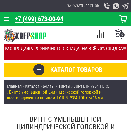
ЗАКАЗАТЬ ЗВОНОК
+7 (499) 673-00-94
КОРЗИНА
О КОМПАНИИ
0
СПИСОК
КАЛЬКУЛЯТОР
СРАВНЕНИЕ
РАСПРОДАЖА РОЗНИЧНОГО СКЛАДА! НА ВСЁ 70% СКИДКА!!!
ПОКУПОК
ОТЗЫВЫ
КАТАЛОГ ТОВАРОВ
КЛИЕНТЫ
Товары со скидкой
Главная
Каталог
Болты и винты
Винт DIN 7984 TORX
УСЛУГИ
Винт с уменьшенной цилиндрической головкой и
Анкеры
шестирадиусным шлицем TX DIN 7984 TORX 5х16 мм
СКИДКИ
Антивандальный крепёж, инструмент
ОПТ
ВИНТ С УМЕНЬШЕННОЙ
ПОКУПАТЕЛЯМ
ЦИЛИНДРИЧЕСКОЙ ГОЛОВКОЙ И
Болты и винты