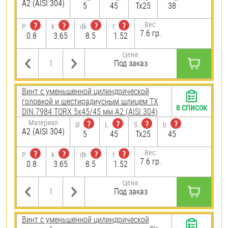
А2 (AISI 304)
5
45
Tx25
38
Вес:
?
?
?
?
P
k
dk
t
7.6 гр.
0.8
3.65
8.5
1.52
Цена:
Под заказ
Винт с уменьшенной цилиндрической
головкой и шестирадиусным шлицем TX
В СПИСОК
DIN 7984 TORX 5х45/45 мм А2 (AISI 304)
Материал
?
?
?
?
Ø
L
S
b
А2 (AISI 304)
5
45
Tx25
45
Вес:
?
?
?
?
P
k
dk
t
7.6 гр.
0.8
3.65
8.5
1.52
Цена:
Под заказ
Винт с уменьшенной цилиндрической