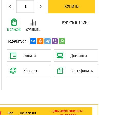
КУПИТЬ
.......................................................................
Купить в 1 клик
.......................................................................
.......................................................................
В СПИСОК
СРАВНИТЬ
.......................................................................
.......................................................................
Поделиться:
.......................................................................
.......................................................................
Оплата
Доставка
.......................................................................
.......................................................................
Возврат
Сертификаты
.......................................................................
.......................................................................
Цены действительны
Вес
Цена за шт