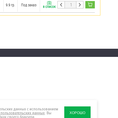
9.9 гр.
Под заказ
В СПИСОК
тельских данных с использованием
 пользовательских данных
. Вы
ХОРОШО
ках своего браузера.