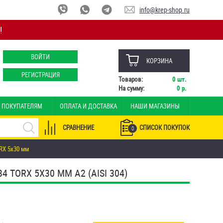
info@krep-shop.ru
!
ВОЙТИ
КОРЗИНА
РЕГИСТРАЦИЯ
Товаров:
0
шт.
На сумму:
0
р.
ПОКУПАТЕЛЯМ
ОПЛАТА И ДОСТАВКА
НАШИ МАГАЗИНЫ
СРАВНЕНИЕ
СПИСОК ПОКУПОК
0
RX 5х30 мм
ORX 5Х30 ММ А2 (AISI 304)