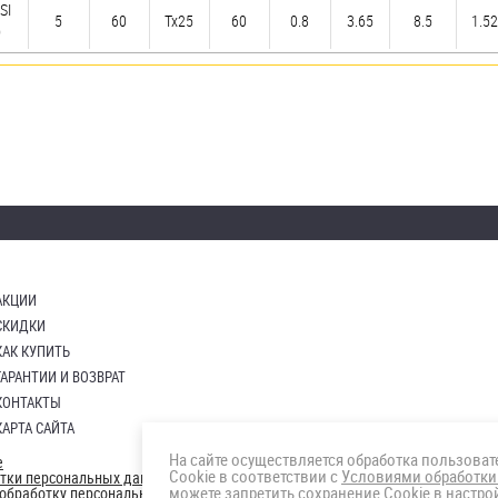
SI
5
60
Tx25
60
0.8
3.65
8.5
1.52
)
АКЦИИ
СКИДКИ
КАК КУПИТЬ
ГАРАНТИИ И ВОЗВРАТ
КОНТАКТЫ
КАРТА САЙТА
На сайте осуществляется обработка пользова
е
Cookie в соответствии с
Условиями обработки
отки персональных данных
можете запретить сохранение Cookie в настрой
а обработку персональных данны