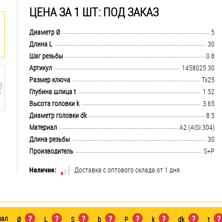
ЦЕНА ЗА 1 ШТ: ПОД ЗАКАЗ
.................................................................................................................................
Диаметр Ø
5
.................................................................................................................................
Длина L
30
.................................................................................................................................
Шаг резьбы
0.8
.................................................................................................................................
Артикул
1458025 30
.................................................................................................................................
Размер ключа
Tx25
.................................................................................................................................
Глубина шлица t
1.52
.................................................................................................................................
Высота головки k
3.65
.................................................................................................................................
Диаметр головки dk
8.5
.................................................................................................................................
Материал
А2 (AISI 304)
.................................................................................................................................
Длина резьбы
30
.................................................................................................................................
Производитель
S+P
Наличие:
Доставка с оптового склада от 1 дня
иал
?
?
?
?
?
?
?
?
Ø
L
S
b
P
k
dk
t