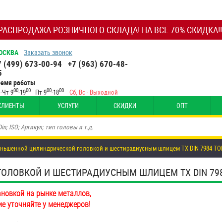
РАСПРОДАЖА РОЗНИЧНОГО СКЛАДА! НА ВСЁ 70% СКИДКА!!
ОСКВА
Заказать звонок
7 (499) 673-00-94
+7 (963) 670-48-
5
ремя работы
00
00
00
00
-Чт 9
-19
Пт 9
-18
Сб, Вс - Выходной
КЛИЕНТЫ
УСЛУГИ
СКИДКИ
ОПТ
еньшенной цилиндрической головкой и шестирадиусным шлицем TX DIN 7984 TO
ЛОВКОЙ И ШЕСТИРАДИУСНЫМ ШЛИЦЕМ TX DIN 7984 T
ановкой на рынке металлов,
ие уточняйте у менеджеров!