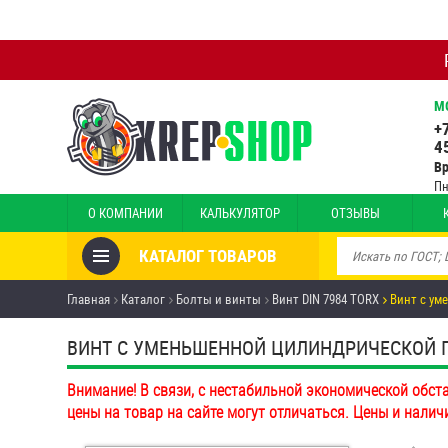
М
+
4
В
Пн
О КОМПАНИИ
КАЛЬКУЛЯТОР
ОТЗЫВЫ
КАТАЛОГ ТОВАРОВ
Товары со скидкой
Главная
Каталог
Болты и винты
Винт DIN 7984 TORX
Винт с ум
Анкеры
ВИНТ С УМЕНЬШЕННОЙ ЦИЛИНДРИЧЕСКОЙ ГО
Антивандальный крепёж,
Внимание! В связи, с нестабильной экономической обст
инструмент
цены на товар на сайте могут отличаться. Цены и налич
Болты и винты