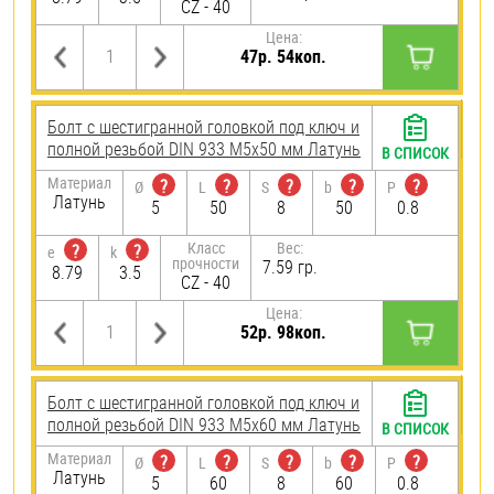
CZ - 40
Цена:
47р. 54коп.
Болт с шестигранной головкой под ключ и
полной резьбой DIN 933 М5х50 мм Латунь
В СПИСОК
Материал
?
?
?
?
?
Ø
L
S
b
P
Латунь
5
50
8
50
0.8
Класс
Вес:
?
?
e
k
прочности
7.59 гр.
8.79
3.5
CZ - 40
Цена:
52р. 98коп.
Болт с шестигранной головкой под ключ и
полной резьбой DIN 933 М5х60 мм Латунь
В СПИСОК
Материал
?
?
?
?
?
Ø
L
S
b
P
Латунь
5
60
8
60
0.8