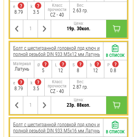
Класс
Вес:
?
?
e
k
прочности
2.63 гр.
8.79
3.5
CZ - 40
Цена:
19р. 30коп.
Болт с шестигранной головкой под ключ и
полной резьбой DIN 933 М5х12 мм Латунь
В СПИСОК
Материал
?
?
?
?
?
Ø
L
S
b
P
Латунь
5
12
8
12
0.8
Класс
Вес:
?
?
e
k
прочности
2.87 гр.
8.79
3.5
CZ - 40
Цена:
23р. 88коп.
Болт с шестигранной головкой под ключ и
полной резьбой DIN 933 М5х16 мм Латунь
В СПИСОК