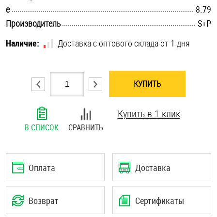
.............................................................................................................
e
8.79
Шплинты
.............................................................................................................
Производитель
S+P
Штифты и пальцы
Наличие:
Доставка с оптового склада от 1 дня
КУПИТЬ
Купить в 1 клик
В СПИСОК
СРАВНИТЬ
Оплата
Доставка
Возврат
Сертификаты