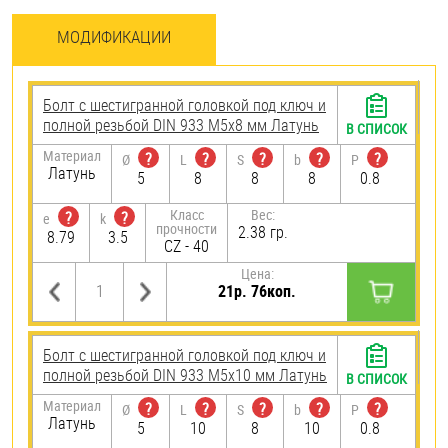
МОДИФИКАЦИИ
Болт с шестигранной головкой под ключ и
полной резьбой DIN 933 М5х8 мм Латунь
В СПИСОК
Материал
?
?
?
?
?
Ø
L
S
b
P
Латунь
5
8
8
8
0.8
Класс
Вес:
?
?
e
k
прочности
2.38 гр.
8.79
3.5
CZ - 40
Цена:
21р. 76коп.
Болт с шестигранной головкой под ключ и
полной резьбой DIN 933 М5х10 мм Латунь
В СПИСОК
Материал
?
?
?
?
?
Ø
L
S
b
P
Латунь
5
10
8
10
0.8