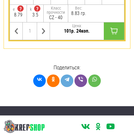
Класс
Вес:
?
?
e
k
прочности
8.83 гр.
8.79
3.5
CZ - 40
Цена:
101р. 24коп.
Поделиться: