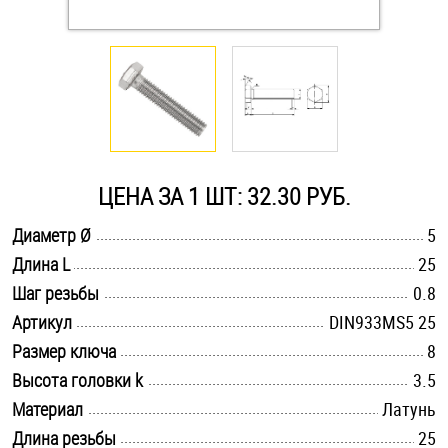
Оснастка и аксессуары для яхт
Пробки
Саморезы и шурупы
ЦЕНА ЗА 1 ШТ: 32.30 РУБ.
Стопорные кольца
.............................................................................................................
Диаметр Ø
5
.............................................................................................................
Длина L
25
.............................................................................................................
Такелаж
Шаг резьбы
0.8
.............................................................................................................
Артикул
DIN933MS5 25
Хомуты
.............................................................................................................
Размер ключа
8
.............................................................................................................
Высота головки k
3.5
Шайбы
.............................................................................................................
Материал
Латунь
Шпильки
.............................................................................................................
Длина резьбы
25