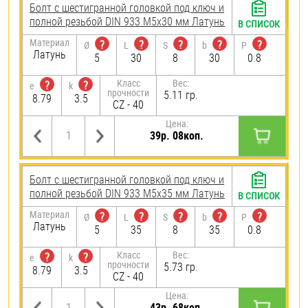
Болт с шестигранной головкой под ключ и
полной резьбой DIN 933 М5х30 мм Латунь
В СПИСОК
Материал
?
?
?
?
?
Ø
L
S
b
P
Латунь
5
30
8
30
0.8
Класс
Вес:
?
?
e
k
прочности
5.11 гр.
8.79
3.5
CZ - 40
Цена:
39р. 08коп.
Болт с шестигранной головкой под ключ и
полной резьбой DIN 933 М5х35 мм Латунь
В СПИСОК
Материал
?
?
?
?
?
Ø
L
S
b
P
Латунь
5
35
8
35
0.8
Класс
Вес:
?
?
e
k
прочности
5.73 гр.
8.79
3.5
CZ - 40
Цена:
43р. 68коп.