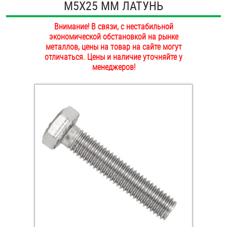
М5Х25 ММ ЛАТУНЬ
ОПЛАТА И ДОСТАВКА
Втулки
Внимание! В связи, с нестабильной
НАШИ МАГАЗИНЫ
экономической обстановкой на рынке
Гайки
металлов, цены на товар на сайте могут
отличаться. Цены и наличие уточняйте у
Дюбели
менеджеров!
Дюймовый крепёж
Заклепки (Гайки-Заклепки)
Инструмент
Крюки, кольца с метрической резьбой
Крюки, кольца с шурупной резьбой