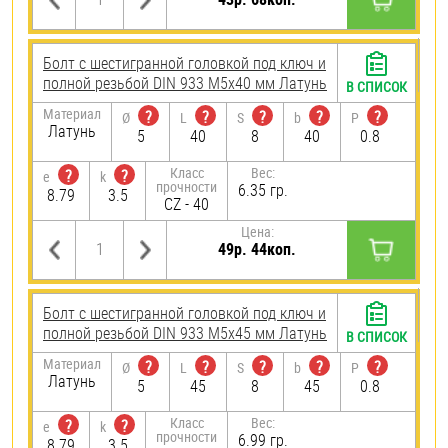
Болт с шестигранной головкой под ключ и
полной резьбой DIN 933 М5х40 мм Латунь
В СПИСОК
Материал
?
?
?
?
?
Ø
L
S
b
P
Латунь
5
40
8
40
0.8
Класс
Вес:
?
?
e
k
прочности
6.35 гр.
8.79
3.5
CZ - 40
Цена:
49р. 44коп.
Болт с шестигранной головкой под ключ и
полной резьбой DIN 933 М5х45 мм Латунь
В СПИСОК
Материал
?
?
?
?
?
Ø
L
S
b
P
Латунь
5
45
8
45
0.8
Класс
Вес:
?
?
e
k
прочности
6.99 гр.
8.79
3.5