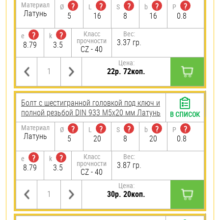
Материал
?
?
?
?
?
Ø
L
S
b
P
Латунь
5
16
8
16
0.8
Класс
Вес:
?
?
e
k
прочности
3.37 гр.
8.79
3.5
CZ - 40
Цена:
22р. 72коп.
Болт с шестигранной головкой под ключ и
полной резьбой DIN 933 М5х20 мм Латунь
В СПИСОК
Материал
?
?
?
?
?
Ø
L
S
b
P
Латунь
5
20
8
20
0.8
Класс
Вес:
?
?
e
k
прочности
3.87 гр.
8.79
3.5
CZ - 40
Цена:
30р. 20коп.