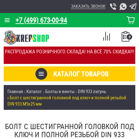
ЗАКАЗАТЬ ЗВОНОК
+7 (499) 673-00-94
КОРЗИНА
О КОМПАНИИ
0
СПИСОК
КАЛЬКУЛЯТОР
СРАВНЕНИЕ
РАСПРОДАЖА РОЗНИЧНОГО СКЛАДА! НА ВСЁ 70% СКИДКА!!!
ПОКУПОК
ОТЗЫВЫ
КАТАЛОГ ТОВАРОВ
КЛИЕНТЫ
Товары со скидкой
Главная
Каталог
Болты и винты
DIN 933 латунь
УСЛУГИ
Болт с шестигранной головкой под ключ и полной резьбой
Анкеры
DIN 933 М5х25 мм
СКИДКИ
Антивандальный крепёж, инструмент
ОПТ
БОЛТ С ШЕСТИГРАННОЙ ГОЛОВКОЙ ПОД
ПОКУПАТЕЛЯМ
КЛЮЧ И ПОЛНОЙ РЕЗЬБОЙ DIN 933
Болты и винты