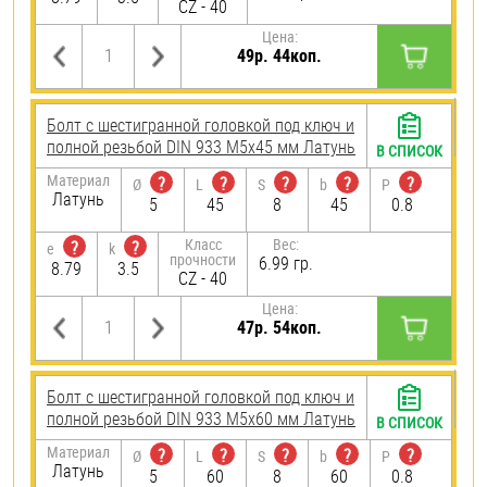
CZ - 40
Цена:
49р. 44коп.
Болт с шестигранной головкой под ключ и
полной резьбой DIN 933 М5х45 мм Латунь
В СПИСОК
Материал
?
?
?
?
?
Ø
L
S
b
P
Латунь
5
45
8
45
0.8
Класс
Вес:
?
?
e
k
прочности
6.99 гр.
8.79
3.5
CZ - 40
Цена:
47р. 54коп.
Болт с шестигранной головкой под ключ и
полной резьбой DIN 933 М5х60 мм Латунь
В СПИСОК
Материал
?
?
?
?
?
Ø
L
S
b
P
Латунь
5
60
8
60
0.8