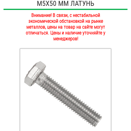
М5Х50 ММ ЛАТУНЬ
ОПЛАТА И ДОСТАВКА
Втулки
Внимание! В связи, с нестабильной
НАШИ МАГАЗИНЫ
экономической обстановкой на рынке
Гайки
металлов, цены на товар на сайте могут
отличаться. Цены и наличие уточняйте у
Дюбели
менеджеров!
Дюймовый крепёж
Заклепки (Гайки-Заклепки)
Инструмент
Крюки, кольца с метрической резьбой
Крюки, кольца с шурупной резьбой