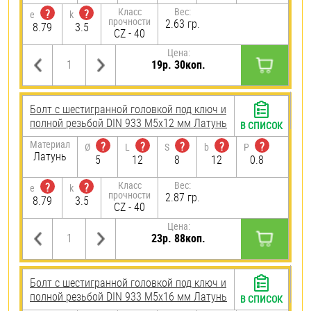
Класс
Вес:
?
?
e
k
прочности
2.63 гр.
8.79
3.5
CZ - 40
Цена:
19р. 30коп.
Болт с шестигранной головкой под ключ и
полной резьбой DIN 933 М5х12 мм Латунь
В СПИСОК
Материал
?
?
?
?
?
Ø
L
S
b
P
Латунь
5
12
8
12
0.8
Класс
Вес:
?
?
e
k
прочности
2.87 гр.
8.79
3.5
CZ - 40
Цена:
23р. 88коп.
Болт с шестигранной головкой под ключ и
полной резьбой DIN 933 М5х16 мм Латунь
В СПИСОК