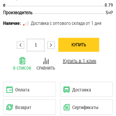
.............................................................................................................
e
8.79
Шплинты
.............................................................................................................
Производитель
S+P
Штифты и пальцы
Наличие:
Доставка с оптового склада от 1 дня
КУПИТЬ
Купить в 1 клик
В СПИСОК
СРАВНИТЬ
Оплата
Доставка
Возврат
Сертификаты