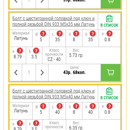
Болт с шестигранной головкой под ключ и
полной резьбой DIN 933 М5х35 мм Латунь
В СПИСОК
Материал
?
?
?
?
?
Ø
L
S
b
P
Латунь
5
35
8
35
0.8
Класс
Вес:
?
?
e
k
прочности
5.73 гр.
8.79
3.5
CZ - 40
Цена:
43р. 68коп.
Болт с шестигранной головкой под ключ и
полной резьбой DIN 933 М5х40 мм Латунь
В СПИСОК
Материал
?
?
?
?
?
Ø
L
S
b
P
Латунь
5
40
8
40
0.8
Класс
Вес:
?
?
e
k
прочности
6.35 гр.
8.79
3.5