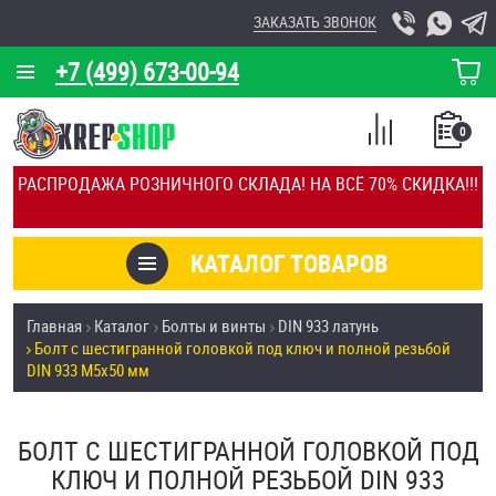
ЗАКАЗАТЬ ЗВОНОК
+7 (499) 673-00-94
КОРЗИНА
О КОМПАНИИ
0
СПИСОК
КАЛЬКУЛЯТОР
СРАВНЕНИЕ
РАСПРОДАЖА РОЗНИЧНОГО СКЛАДА! НА ВСЁ 70% СКИДКА!!!
ПОКУПОК
ОТЗЫВЫ
КАТАЛОГ ТОВАРОВ
КЛИЕНТЫ
Товары со скидкой
Главная
Каталог
Болты и винты
DIN 933 латунь
УСЛУГИ
Болт с шестигранной головкой под ключ и полной резьбой
Анкеры
DIN 933 М5х50 мм
СКИДКИ
Антивандальный крепёж, инструмент
ОПТ
БОЛТ С ШЕСТИГРАННОЙ ГОЛОВКОЙ ПОД
ПОКУПАТЕЛЯМ
КЛЮЧ И ПОЛНОЙ РЕЗЬБОЙ DIN 933
Болты и винты