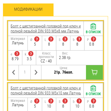
МОДИФИКАЦИИ
Болт с шестигранной головкой под ключ и
полной резьбой DIN 933 М5х8 мм Латунь
В СПИСОК
Материал
?
?
?
?
?
Ø
L
S
b
P
Латунь
5
8
8
8
0.8
Класс
Вес:
?
?
e
k
прочности
2.38 гр.
8.79
3.5
CZ - 40
Цена:
21р. 76коп.
Болт с шестигранной головкой под ключ и
полной резьбой DIN 933 М5х10 мм Латунь
В СПИСОК
Материал
?
?
?
?
?
Ø
L
S
b
P
Латунь
5
10
8
10
0.8