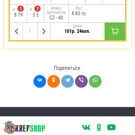
Класс
Вес:
?
?
e
k
прочности
8.83 гр.
8.79
3.5
CZ - 40
Цена:
101р. 24коп.
Поделиться: