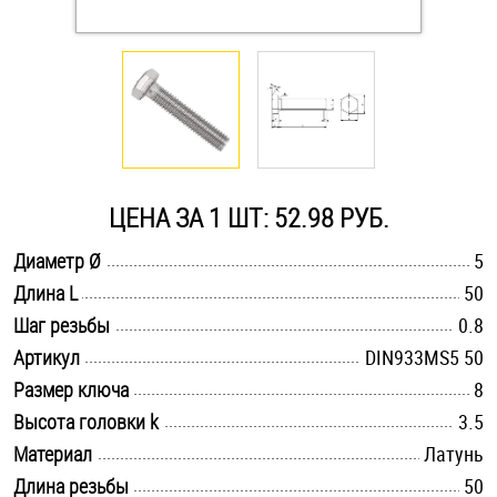
Оснастка и аксессуары для яхт
Пробки
Саморезы и шурупы
ЦЕНА ЗА 1 ШТ: 52.98 РУБ.
Стопорные кольца
.............................................................................................................
Диаметр Ø
5
.............................................................................................................
Длина L
50
.............................................................................................................
Такелаж
Шаг резьбы
0.8
.............................................................................................................
Артикул
DIN933MS5 50
Хомуты
.............................................................................................................
Размер ключа
8
.............................................................................................................
Высота головки k
3.5
Шайбы
.............................................................................................................
Материал
Латунь
Шпильки
.............................................................................................................
Длина резьбы
50