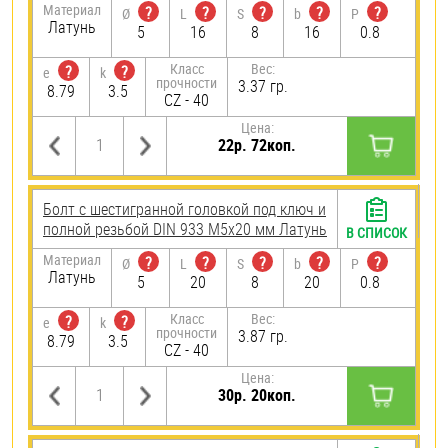
Материал
?
?
?
?
?
Ø
L
S
b
P
Латунь
5
16
8
16
0.8
Класс
Вес:
?
?
e
k
прочности
3.37 гр.
8.79
3.5
CZ - 40
Цена:
22р. 72коп.
Болт с шестигранной головкой под ключ и
полной резьбой DIN 933 М5х20 мм Латунь
В СПИСОК
Материал
?
?
?
?
?
Ø
L
S
b
P
Латунь
5
20
8
20
0.8
Класс
Вес:
?
?
e
k
прочности
3.87 гр.
8.79
3.5
CZ - 40
Цена:
30р. 20коп.