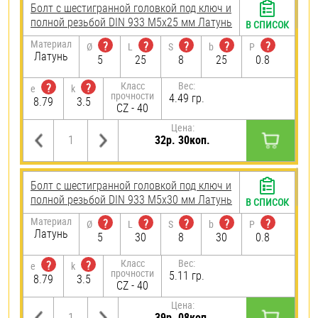
Болт с шестигранной головкой под ключ и
полной резьбой DIN 933 М5х25 мм Латунь
В СПИСОК
Материал
?
?
?
?
?
Ø
L
S
b
P
Латунь
5
25
8
25
0.8
Класс
Вес:
?
?
e
k
прочности
4.49 гр.
8.79
3.5
CZ - 40
Цена:
32р. 30коп.
Болт с шестигранной головкой под ключ и
полной резьбой DIN 933 М5х30 мм Латунь
В СПИСОК
Материал
?
?
?
?
?
Ø
L
S
b
P
Латунь
5
30
8
30
0.8
Класс
Вес:
?
?
e
k
прочности
5.11 гр.
8.79
3.5
CZ - 40
Цена:
39р. 08коп.