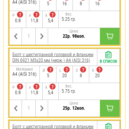
A4 (AISI 316)
5
16
8
16
Вес:
?
?
?
P
e
k
5.25 гр.
0.8
11,8
5,4
Цена:
22р. 98коп.
Болт с шестигранной головкой и фланцем
DIN 6921 М5х20 мм (нерж.) A4 (AISI 316)
В СПИСОК
Материал
?
?
?
?
Ø
L
S
b
A4 (AISI 316)
5
20
8
20
Вес:
?
?
?
P
e
k
5.75 гр.
0.8
11,8
5,4
Цена:
25р. 12коп.
Болт с шестигранной головкой и фланцем