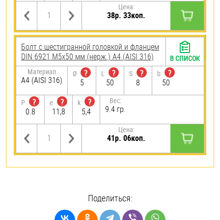
Цена:
38р. 33коп.
Болт с шестигранной головкой и фланцем
DIN 6921 М5х50 мм (нерж.) A4 (AISI 316)
В СПИСОК
Материал
?
?
?
?
Ø
L
S
b
A4 (AISI 316)
5
50
8
50
Вес:
?
?
?
P
e
k
9.4 гр.
0.8
11,8
5,4
Цена:
41р. 06коп.
Поделиться: