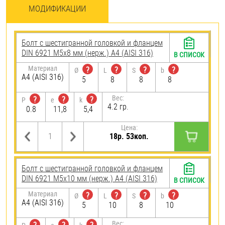
МОДИФИКАЦИИ
Болт с шестигранной головкой и фланцем
DIN 6921 М5х8 мм (нерж.) A4 (AISI 316)
В СПИСОК
Материал
?
?
?
?
Ø
L
S
b
A4 (AISI 316)
5
8
8
8
Вес:
?
?
?
P
e
k
4.2 гр.
0.8
11,8
5,4
Цена:
18р. 53коп.
Болт с шестигранной головкой и фланцем
DIN 6921 М5х10 мм (нерж.) A4 (AISI 316)
В СПИСОК
Материал
?
?
?
?
Ø
L
S
b
A4 (AISI 316)
5
10
8
10
Вес: