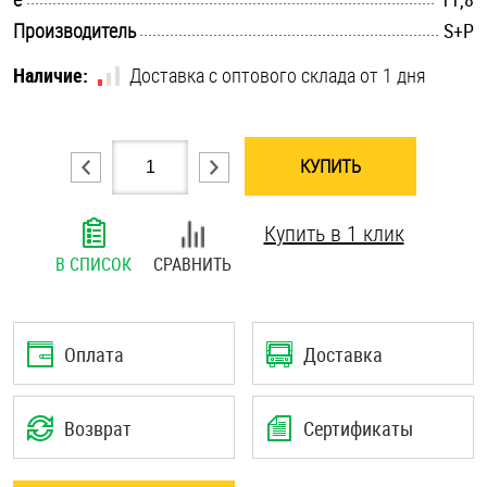
.............................................................................................................
Шплинты
Производитель
S+P
Наличие:
Доставка с оптового склада от 1 дня
Штифты и пальцы
КУПИТЬ
Купить в 1 клик
В СПИСОК
СРАВНИТЬ
Оплата
Доставка
Возврат
Сертификаты