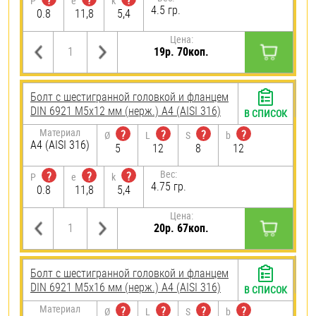
?
?
?
P
e
k
4.5 гр.
0.8
11,8
5,4
Цена:
19р. 70коп.
Болт с шестигранной головкой и фланцем
DIN 6921 М5х12 мм (нерж.) A4 (AISI 316)
В СПИСОК
Материал
?
?
?
?
Ø
L
S
b
A4 (AISI 316)
5
12
8
12
Вес:
?
?
?
P
e
k
4.75 гр.
0.8
11,8
5,4
Цена:
20р. 67коп.
Болт с шестигранной головкой и фланцем
DIN 6921 М5х16 мм (нерж.) A4 (AISI 316)
В СПИСОК
Материал
?
?
?
?
Ø
L
S
b