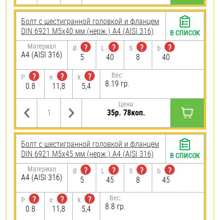
Болт с шестигранной головкой и фланцем
DIN 6921 М5х40 мм (нерж.) A4 (AISI 316)
В СПИСОК
Материал
?
?
?
?
Ø
L
S
b
A4 (AISI 316)
5
40
8
40
Вес:
?
?
?
P
e
k
8.19 гр.
0.8
11,8
5,4
Цена:
35р. 78коп.
Болт с шестигранной головкой и фланцем
DIN 6921 М5х45 мм (нерж.) A4 (AISI 316)
В СПИСОК
Материал
?
?
?
?
Ø
L
S
b
A4 (AISI 316)
5
45
8
45
Вес:
?
?
?
P
e
k
8.8 гр.
0.8
11,8
5,4