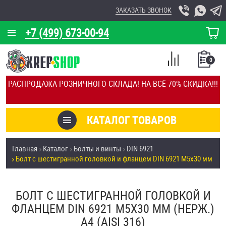
ЗАКАЗАТЬ ЗВОНОК
+7 (499) 673-00-94
КОРЗИНА
О КОМПАНИИ
0
СПИСОК
КАЛЬКУЛЯТОР
СРАВНЕНИЕ
РАСПРОДАЖА РОЗНИЧНОГО СКЛАДА! НА ВСЁ 70% СКИДКА!!!
ПОКУПОК
ОТЗЫВЫ
КАТАЛОГ ТОВАРОВ
КЛИЕНТЫ
Товары со скидкой
Главная
Каталог
Болты и винты
DIN 6921
УСЛУГИ
Болт с шестигранной головкой и фланцем DIN 6921 М5х30 мм
Анкеры
СКИДКИ
Антивандальный крепёж, инструмент
БОЛТ С ШЕСТИГРАННОЙ ГОЛОВКОЙ И
ОПТ
ФЛАНЦЕМ DIN 6921 М5Х30 ММ (НЕРЖ.)
ПОКУПАТЕЛЯМ
A4 (AISI 316)
Болты и винты