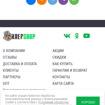
О КОМПАНИИ
АКЦИИ
ОТЗЫВЫ
СКИДКИ
ДОСТАВКА И ОПЛАТА
КАК КУПИТЬ
КЛИЕНТЫ
ГАРАНТИИ И ВОЗВРАТ
ПАРТНЕРЫ
КОНТАКТЫ
ОПТ
КАРТА САЙТА
Пользовательское соглашение
Политика в отношении обработки персональных данных
На сайте осуществляется обработка
Согласие посетителя сайта на обработку персональных данны
пользовательских данных с использованием
Cookie в соответствии с
Условиями обработки
ХОРОШО