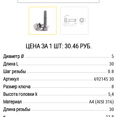
Оснастка и аксессуары для яхт
Пробки
Саморезы и шурупы
ЦЕНА ЗА 1 ШТ: 30.46 РУБ.
.............................................................................................................
Диаметр Ø
5
Стопорные кольца
.............................................................................................................
Длина L
30
.............................................................................................................
Шаг резьбы
0.8
Такелаж
.............................................................................................................
Артикул
692145 30
.............................................................................................................
Размер ключа
8
Хомуты
.............................................................................................................
Высота головки k
5,4
Шайбы
.............................................................................................................
Материал
A4 (AISI 316)
.............................................................................................................
Длина резьбы
30
Шпильки
.............................................................................................................
e
11,8