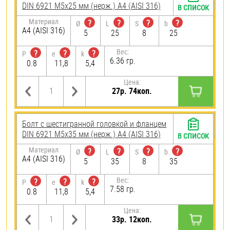
DIN 6921 М5х25 мм (нерж.) A4 (AISI 316)
В СПИСОК
Материал
?
?
?
?
Ø
L
S
b
A4 (AISI 316)
5
25
8
25
Вес:
?
?
?
P
e
k
6.36 гр.
0.8
11,8
5,4
Цена:
27р. 74коп.
Болт с шестигранной головкой и фланцем
DIN 6921 М5х35 мм (нерж.) A4 (AISI 316)
В СПИСОК
Материал
?
?
?
?
Ø
L
S
b
A4 (AISI 316)
5
35
8
35
Вес:
?
?
?
P
e
k
7.58 гр.
0.8
11,8
5,4
Цена:
33р. 12коп.