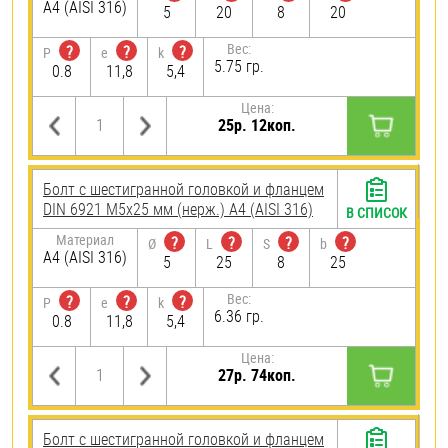
A4 (AISI 316)
5
20
8
20
Вес:
?
?
?
P
e
k
5.75 гр.
0.8
11,8
5,4
Цена:
25р. 12коп.
Болт с шестигранной головкой и фланцем
DIN 6921 М5х25 мм (нерж.) A4 (AISI 316)
В СПИСОК
Материал
?
?
?
?
Ø
L
S
b
A4 (AISI 316)
5
25
8
25
Вес:
?
?
?
P
e
k
6.36 гр.
0.8
11,8
5,4
Цена:
27р. 74коп.
Болт с шестигранной головкой и фланцем