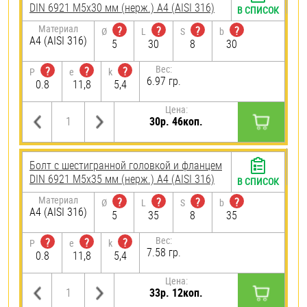
DIN 6921 М5х30 мм (нерж.) A4 (AISI 316)
В СПИСОК
Материал
?
?
?
?
Ø
L
S
b
A4 (AISI 316)
5
30
8
30
Вес:
?
?
?
P
e
k
6.97 гр.
0.8
11,8
5,4
Цена:
30р. 46коп.
Болт с шестигранной головкой и фланцем
DIN 6921 М5х35 мм (нерж.) A4 (AISI 316)
В СПИСОК
Материал
?
?
?
?
Ø
L
S
b
A4 (AISI 316)
5
35
8
35
Вес:
?
?
?
P
e
k
7.58 гр.
0.8
11,8
5,4
Цена:
33р. 12коп.