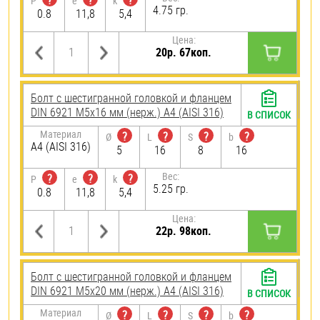
?
?
?
P
e
k
4.75 гр.
0.8
11,8
5,4
Цена:
20р. 67коп.
Болт с шестигранной головкой и фланцем
DIN 6921 М5х16 мм (нерж.) A4 (AISI 316)
В СПИСОК
Материал
?
?
?
?
Ø
L
S
b
A4 (AISI 316)
5
16
8
16
Вес:
?
?
?
P
e
k
5.25 гр.
0.8
11,8
5,4
Цена:
22р. 98коп.
Болт с шестигранной головкой и фланцем
DIN 6921 М5х20 мм (нерж.) A4 (AISI 316)
В СПИСОК
Материал
?
?
?
?
Ø
L
S
b