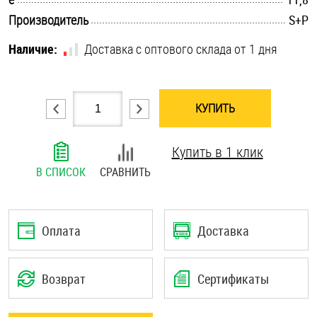
.............................................................................................................
Шплинты
Производитель
S+P
Наличие:
Доставка с оптового склада от 1 дня
Штифты и пальцы
КУПИТЬ
Купить в 1 клик
В СПИСОК
СРАВНИТЬ
Оплата
Доставка
Возврат
Сертификаты