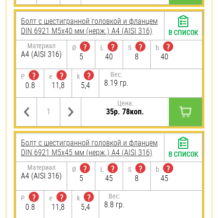
Болт с шестигранной головкой и фланцем
DIN 6921 М5х40 мм (нерж.) A4 (AISI 316)
В СПИСОК
Материал
?
?
?
?
Ø
L
S
b
A4 (AISI 316)
5
40
8
40
Вес:
?
?
?
P
e
k
8.19 гр.
0.8
11,8
5,4
Цена:
35р. 78коп.
Болт с шестигранной головкой и фланцем
DIN 6921 М5х45 мм (нерж.) A4 (AISI 316)
В СПИСОК
Материал
?
?
?
?
Ø
L
S
b
A4 (AISI 316)
5
45
8
45
Вес:
?
?
?
P
e
k
8.8 гр.
0.8
11,8
5,4