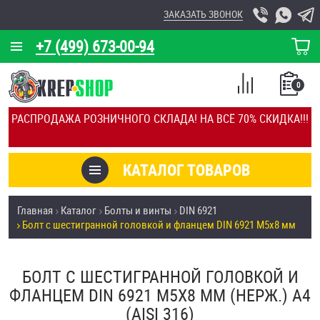
ЗАКАЗАТЬ ЗВОНОК
+7 (499) 673-00-94
КОРЗИНА
О КОМПАНИИ
0
СПИСОК
КАЛЬКУЛЯТОР
СРАВНЕНИЕ
РАСПРОДАЖА РОЗНИЧНОГО СКЛАДА! НА ВСЁ 70% СКИДКА!!!
ПОКУПОК
ОТЗЫВЫ
КАТАЛОГ ТОВАРОВ
КЛИЕНТЫ
Товары со скидкой
Главная
Каталог
Болты и винты
DIN 6921
УСЛУГИ
Болт с шестигранной головкой и фланцем DIN 6921 М5х8 мм
Анкеры
СКИДКИ
Антивандальный крепёж, инструмент
БОЛТ С ШЕСТИГРАННОЙ ГОЛОВКОЙ И
ОПТ
ФЛАНЦЕМ DIN 6921 М5Х8 ММ (НЕРЖ.) A4
ПОКУПАТЕЛЯМ
(AISI 316)
Болты и винты