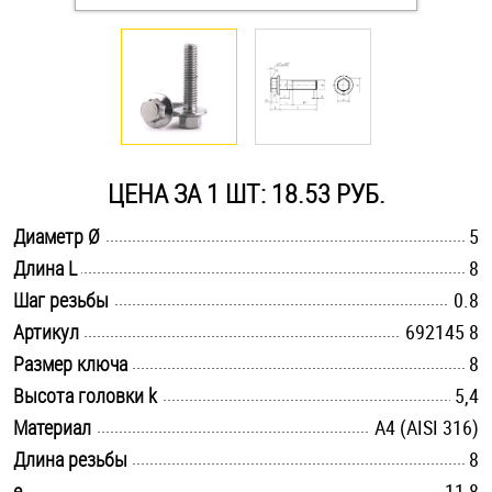
Оснастка и аксессуары для яхт
Пробки
Саморезы и шурупы
ЦЕНА ЗА 1 ШТ: 18.53 РУБ.
.............................................................................................................
Диаметр Ø
5
Стопорные кольца
.............................................................................................................
Длина L
8
.............................................................................................................
Шаг резьбы
0.8
Такелаж
.............................................................................................................
Артикул
692145 8
.............................................................................................................
Размер ключа
8
Хомуты
.............................................................................................................
Высота головки k
5,4
Шайбы
.............................................................................................................
Материал
A4 (AISI 316)
.............................................................................................................
Длина резьбы
8
Шпильки
.............................................................................................................
e
11,8