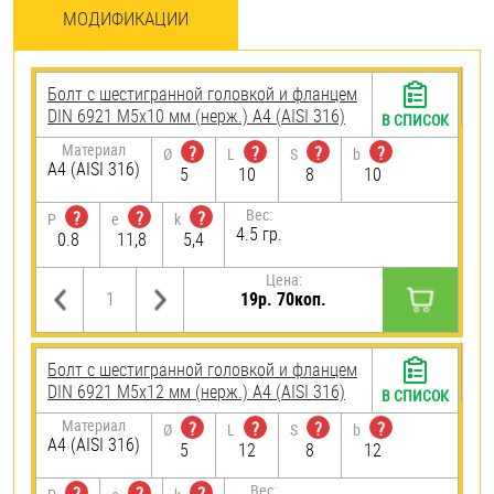
МОДИФИКАЦИИ
Болт с шестигранной головкой и фланцем
DIN 6921 М5х10 мм (нерж.) A4 (AISI 316)
В СПИСОК
Материал
?
?
?
?
Ø
L
S
b
A4 (AISI 316)
5
10
8
10
Вес:
?
?
?
P
e
k
4.5 гр.
0.8
11,8
5,4
Цена:
19р. 70коп.
Болт с шестигранной головкой и фланцем
DIN 6921 М5х12 мм (нерж.) A4 (AISI 316)
В СПИСОК
Материал
?
?
?
?
Ø
L
S
b
A4 (AISI 316)
5
12
8
12
Вес: