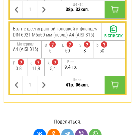
Цена:
38р. 33коп.
Болт с шестигранной головкой и фланцем
DIN 6921 М5х50 мм (нерж.) A4 (AISI 316)
В СПИСОК
Материал
?
?
?
?
Ø
L
S
b
A4 (AISI 316)
5
50
8
50
Вес:
?
?
?
P
e
k
9.4 гр.
0.8
11,8
5,4
Цена:
41р. 06коп.
Поделиться: