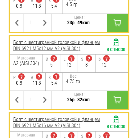
?
?
?
P
e
k
4.5 гр.
0.8
11,8
5,4
Цена:
23р. 49коп.
Болт с шестигранной головкой и фланцем
DIN 6921 М5х12 мм А2 (AISI 304)
В СПИСОК
Материал
?
?
?
?
Ø
L
S
b
А2 (AISI 304)
5
12
8
12
Вес:
?
?
?
P
e
k
4.75 гр.
0.8
11,8
5,4
Цена:
25р. 32коп.
Болт с шестигранной головкой и фланцем
DIN 6921 М5х16 мм А2 (AISI 304)
В СПИСОК
Материал
?
?
?
?
Ø
L
S
b