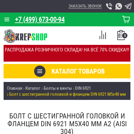
ЗАКАЗАТЬ ЗВОНОК
+7 (499) 673-00-94
КОРЗИНА
О КОМПАНИИ
0
СПИСОК
КАЛЬКУЛЯТОР
СРАВНЕНИЕ
РАСПРОДАЖА РОЗНИЧНОГО СКЛАДА! НА ВСЁ 70% СКИДКА!!!
ПОКУПОК
ОТЗЫВЫ
КАТАЛОГ ТОВАРОВ
КЛИЕНТЫ
Товары со скидкой
Главная
Каталог
Болты и винты
DIN 6921
УСЛУГИ
Болт с шестигранной головкой и фланцем DIN 6921 М5х40 мм
Анкеры
СКИДКИ
Антивандальный крепёж, инструмент
БОЛТ С ШЕСТИГРАННОЙ ГОЛОВКОЙ И
ОПТ
ФЛАНЦЕМ DIN 6921 М5Х40 ММ А2 (AISI
ПОКУПАТЕЛЯМ
304)
Болты и винты