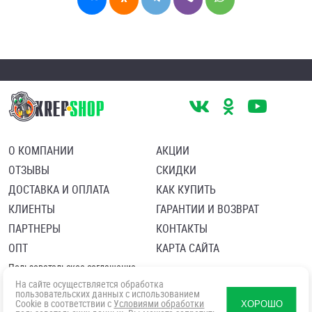
О КОМПАНИИ
АКЦИИ
ОТЗЫВЫ
СКИДКИ
ДОСТАВКА И ОПЛАТА
КАК КУПИТЬ
КЛИЕНТЫ
ГАРАНТИИ И ВОЗВРАТ
ПАРТНЕРЫ
КОНТАКТЫ
ОПТ
КАРТА САЙТА
Пользовательское соглашение
Политика в отношении обработки персональных данных
На сайте осуществляется обработка
Согласие посетителя сайта на обработку персональных данны
пользовательских данных с использованием
Cookie в соответствии с
Условиями обработки
ХОРОШО