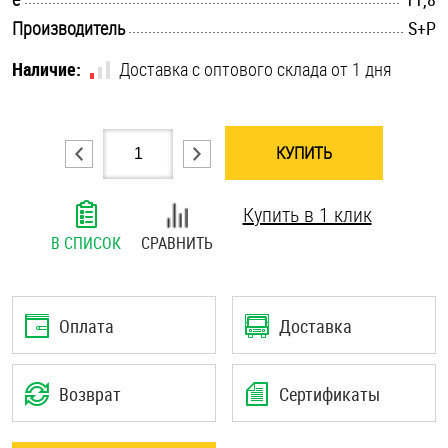
.............................................................................................................
Шплинты
Производитель
S+P
Наличие:
Доставка с оптового склада от 1 дня
Штифты и пальцы
КУПИТЬ
Купить в 1 клик
В СПИСОК
СРАВНИТЬ
Оплата
Доставка
Возврат
Сертификаты