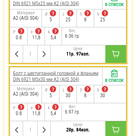
DIN 6921 М5х25 мм А2 (AISI 304)
В СПИСОК
Материал
?
?
?
?
Ø
L
S
b
А2 (AISI 304)
5
25
8
25
Вес:
?
?
?
P
e
k
6.36 гр.
0.8
11,8
5,4
Цена:
11р. 97коп.
Болт с шестигранной головкой и фланцем
DIN 6921 М5х30 мм А2 (AISI 304)
В СПИСОК
Материал
?
?
?
?
Ø
L
S
b
А2 (AISI 304)
5
30
8
30
Вес:
?
?
?
P
e
k
6.97 гр.
0.8
11,8
5,4
Цена:
20р. 84коп.