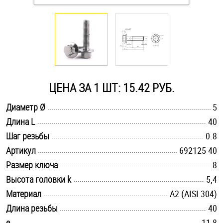
Оснастка и аксессуары для яхт
Пробки
Саморезы и шурупы
ЦЕНА ЗА 1 ШТ: 15.42 РУБ.
.............................................................................................................
Диаметр Ø
5
Стопорные кольца
.............................................................................................................
Длина L
40
.............................................................................................................
Шаг резьбы
0.8
Такелаж
.............................................................................................................
Артикул
692125 40
.............................................................................................................
Размер ключа
8
Хомуты
.............................................................................................................
Высота головки k
5,4
Шайбы
.............................................................................................................
Материал
А2 (AISI 304)
.............................................................................................................
Длина резьбы
40
Шпильки
.............................................................................................................
e
11,8