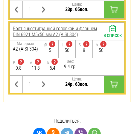
Цена:
23р. 05коп.
Болт с шестигранной головкой и фланцем
DIN 6921 М5х50 мм А2 (AISI 304)
В СПИСОК
Материал
?
?
?
?
Ø
L
S
b
А2 (AISI 304)
5
50
8
50
Вес:
?
?
?
P
e
k
9.4 гр.
0.8
11,8
5,4
Цена:
24р. 63коп.
Поделиться: