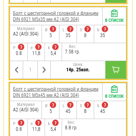
Болт с шестигранной головкой и фланцем
DIN 6921 М5х35 мм А2 (AISI 304)
В СПИСОК
Материал
?
?
?
?
Ø
L
S
b
А2 (AISI 304)
5
35
8
35
Вес:
?
?
?
P
e
k
7.58 гр.
0.8
11,8
5,4
Цена:
14р. 25коп.
Болт с шестигранной головкой и фланцем
DIN 6921 М5х45 мм А2 (AISI 304)
В СПИСОК
Материал
?
?
?
?
Ø
L
S
b
А2 (AISI 304)
5
45
8
45
Вес:
?
?
?
P
e
k
8.8 гр.
0.8
11,8
5,4