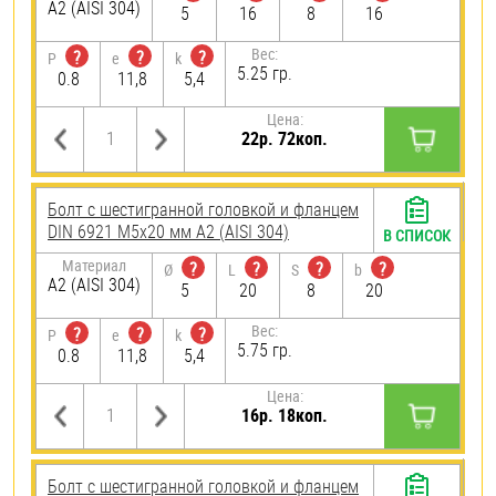
А2 (AISI 304)
5
16
8
16
Вес:
?
?
?
P
e
k
5.25 гр.
0.8
11,8
5,4
Цена:
22р. 72коп.
Болт с шестигранной головкой и фланцем
DIN 6921 М5х20 мм А2 (AISI 304)
В СПИСОК
Материал
?
?
?
?
Ø
L
S
b
А2 (AISI 304)
5
20
8
20
Вес:
?
?
?
P
e
k
5.75 гр.
0.8
11,8
5,4
Цена:
16р. 18коп.
Болт с шестигранной головкой и фланцем