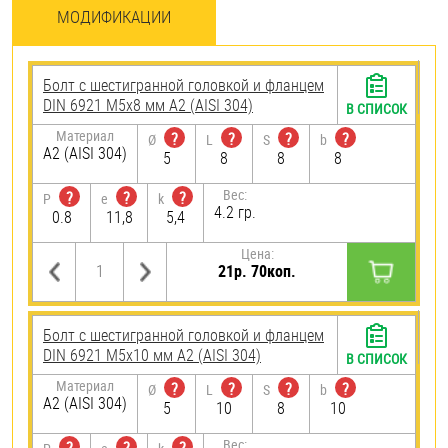
МОДИФИКАЦИИ
Болт с шестигранной головкой и фланцем
DIN 6921 М5х8 мм А2 (AISI 304)
В СПИСОК
Материал
?
?
?
?
Ø
L
S
b
А2 (AISI 304)
5
8
8
8
Вес:
?
?
?
P
e
k
4.2 гр.
0.8
11,8
5,4
Цена:
21р. 70коп.
Болт с шестигранной головкой и фланцем
DIN 6921 М5х10 мм А2 (AISI 304)
В СПИСОК
Материал
?
?
?
?
Ø
L
S
b
А2 (AISI 304)
5
10
8
10
Вес: