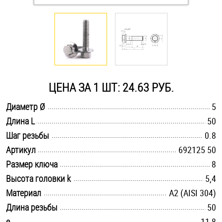
Оснастка и аксессуары для яхт
Пробки
Саморезы и шурупы
ЦЕНА ЗА 1 ШТ: 24.63 РУБ.
.............................................................................................................
Диаметр Ø
5
Стопорные кольца
.............................................................................................................
Длина L
50
.............................................................................................................
Шаг резьбы
0.8
Такелаж
.............................................................................................................
Артикул
692125 50
.............................................................................................................
Размер ключа
8
Хомуты
.............................................................................................................
Высота головки k
5,4
Шайбы
.............................................................................................................
Материал
А2 (AISI 304)
.............................................................................................................
Длина резьбы
50
Шпильки
.............................................................................................................
e
11,8