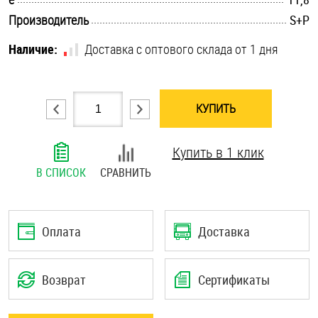
.............................................................................................................
Шплинты
Производитель
S+P
Наличие:
Доставка с оптового склада от 1 дня
Штифты и пальцы
КУПИТЬ
Купить в 1 клик
В СПИСОК
СРАВНИТЬ
Оплата
Доставка
Возврат
Сертификаты