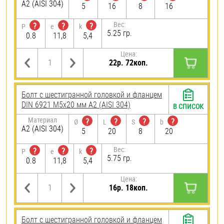
А2 (AISI 304)
5
16
8
16
Вес:
?
?
?
P
e
k
5.25 гр.
0.8
11,8
5,4
Цена:
22р. 72коп.
Болт с шестигранной головкой и фланцем
DIN 6921 М5х20 мм А2 (AISI 304)
В СПИСОК
Материал
?
?
?
?
Ø
L
S
b
А2 (AISI 304)
5
20
8
20
Вес:
?
?
?
P
e
k
5.75 гр.
0.8
11,8
5,4
Цена:
16р. 18коп.
Болт с шестигранной головкой и фланцем