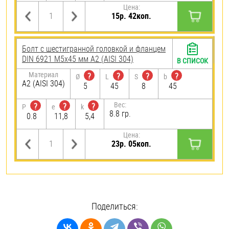
Цена:
15р. 42коп.
Болт с шестигранной головкой и фланцем
DIN 6921 М5х45 мм А2 (AISI 304)
В СПИСОК
Материал
?
?
?
?
Ø
L
S
b
А2 (AISI 304)
5
45
8
45
Вес:
?
?
?
P
e
k
8.8 гр.
0.8
11,8
5,4
Цена:
23р. 05коп.
Поделиться: