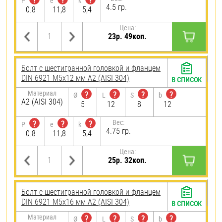
?
?
?
P
e
k
4.5 гр.
0.8
11,8
5,4
Цена:
23р. 49коп.
Болт с шестигранной головкой и фланцем
DIN 6921 М5х12 мм А2 (AISI 304)
В СПИСОК
Материал
?
?
?
?
Ø
L
S
b
А2 (AISI 304)
5
12
8
12
Вес:
?
?
?
P
e
k
4.75 гр.
0.8
11,8
5,4
Цена:
25р. 32коп.
Болт с шестигранной головкой и фланцем
DIN 6921 М5х16 мм А2 (AISI 304)
В СПИСОК
Материал
?
?
?
?
Ø
L
S
b