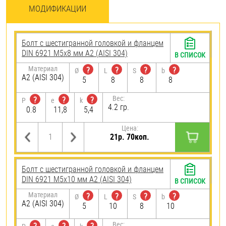
МОДИФИКАЦИИ
Болт с шестигранной головкой и фланцем
DIN 6921 М5х8 мм А2 (AISI 304)
В СПИСОК
Материал
?
?
?
?
Ø
L
S
b
А2 (AISI 304)
5
8
8
8
Вес:
?
?
?
P
e
k
4.2 гр.
0.8
11,8
5,4
Цена:
21р. 70коп.
Болт с шестигранной головкой и фланцем
DIN 6921 М5х10 мм А2 (AISI 304)
В СПИСОК
Материал
?
?
?
?
Ø
L
S
b
А2 (AISI 304)
5
10
8
10
Вес: