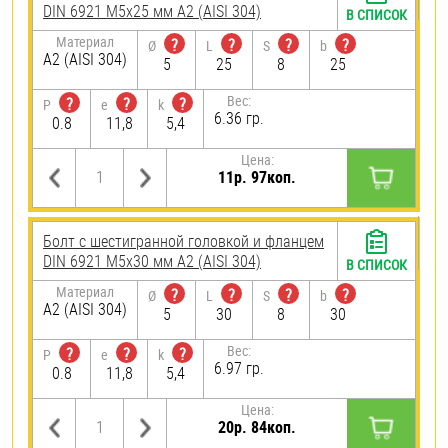
DIN 6921 М5х25 мм А2 (AISI 304)
В СПИСОК
Материал
?
?
?
?
Ø
L
S
b
А2 (AISI 304)
5
25
8
25
Вес:
?
?
?
P
e
k
6.36 гр.
0.8
11,8
5,4
Цена:
11р. 97коп.
Болт с шестигранной головкой и фланцем
DIN 6921 М5х30 мм А2 (AISI 304)
В СПИСОК
Материал
?
?
?
?
Ø
L
S
b
А2 (AISI 304)
5
30
8
30
Вес:
?
?
?
P
e
k
6.97 гр.
0.8
11,8
5,4
Цена:
20р. 84коп.