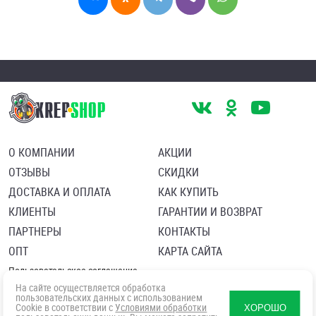
О КОМПАНИИ
АКЦИИ
ОТЗЫВЫ
СКИДКИ
ДОСТАВКА И ОПЛАТА
КАК КУПИТЬ
КЛИЕНТЫ
ГАРАНТИИ И ВОЗВРАТ
ПАРТНЕРЫ
КОНТАКТЫ
ОПТ
КАРТА САЙТА
Пользовательское соглашение
Политика в отношении обработки персональных данных
На сайте осуществляется обработка
Согласие посетителя сайта на обработку персональных данны
пользовательских данных с использованием
Cookie в соответствии с
Условиями обработки
ХОРОШО