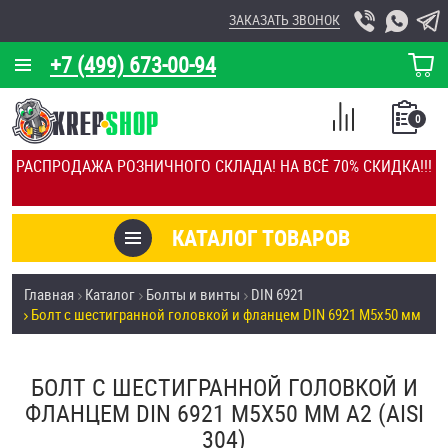
ЗАКАЗАТЬ ЗВОНОК
+7 (499) 673-00-94
КОРЗИНА
О КОМПАНИИ
0
СПИСОК
КАЛЬКУЛЯТОР
СРАВНЕНИЕ
РАСПРОДАЖА РОЗНИЧНОГО СКЛАДА! НА ВСЁ 70% СКИДКА!!!
ПОКУПОК
ОТЗЫВЫ
КАТАЛОГ ТОВАРОВ
КЛИЕНТЫ
Товары со скидкой
Главная
Каталог
Болты и винты
DIN 6921
УСЛУГИ
Болт с шестигранной головкой и фланцем DIN 6921 М5х50 мм
Анкеры
СКИДКИ
Антивандальный крепёж, инструмент
БОЛТ С ШЕСТИГРАННОЙ ГОЛОВКОЙ И
ОПТ
ФЛАНЦЕМ DIN 6921 М5Х50 ММ А2 (AISI
ПОКУПАТЕЛЯМ
304)
Болты и винты