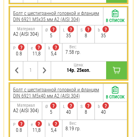
Болт с шестигранной головкой и фланцем
DIN 6921 М5х35 мм А2 (AISI 304)
В СПИСОК
Материал
?
?
?
?
Ø
L
S
b
А2 (AISI 304)
5
35
8
35
Вес:
?
?
?
P
e
k
7.58 гр.
0.8
11,8
5,4
Цена:
14р. 25коп.
Болт с шестигранной головкой и фланцем
DIN 6921 М5х40 мм А2 (AISI 304)
В СПИСОК
Материал
?
?
?
?
Ø
L
S
b
А2 (AISI 304)
5
40
8
40
Вес:
?
?
?
P
e
k
8.19 гр.
0.8
11,8
5,4