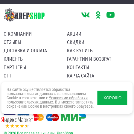
О КОМПАНИИ
АКЦИИ
ОТЗЫВЫ
СКИДКИ
ДОСТАВКА И ОПЛАТА
КАК КУПИТЬ
КЛИЕНТЫ
ГАРАНТИИ И ВОЗВРАТ
ПАРТНЕРЫ
КОНТАКТЫ
ОПТ
КАРТА САЙТА
Пользовательское соглашение
Политика в отношении обработки персональных данных
На сайте осуществляется обработка
Согласие посетителя сайта на обработку персональных данны
пользовательских данных с использованием
Cookie в соответствии с
Условиями обработки
ХОРОШО
пользовательских данных
. Вы можете запретить
сохранение Cookie в настройках своего браузера.
© 2026 Все права защищены. KrepShop