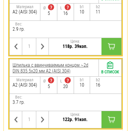
Материал
b1
b2
?
?
Ø
L
А2 (AISI 304)
10
11
5
16
Вес:
2.9 гр.
Цена:
118р. 39коп.
Шпилька c ввинчиваемым концом ~2d
DIN 835 5х20 мм А2 (AISI 304)
В СПИСОК
Материал
b1
b2
?
?
Ø
L
А2 (AISI 304)
10
16
5
20
Вес:
3.7 гр.
Цена:
122р. 91коп.