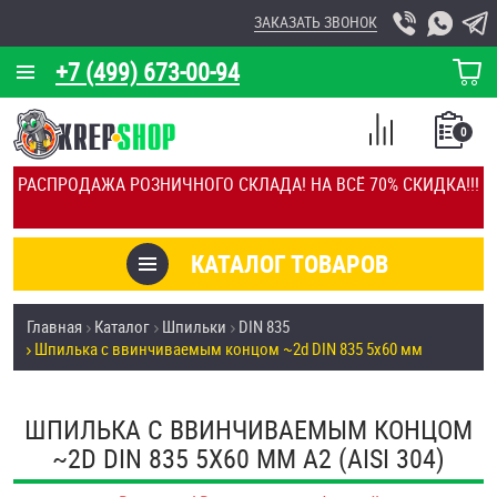
ЗАКАЗАТЬ ЗВОНОК
+7 (499) 673-00-94
КОРЗИНА
О КОМПАНИИ
0
СПИСОК
КАЛЬКУЛЯТОР
СРАВНЕНИЕ
РАСПРОДАЖА РОЗНИЧНОГО СКЛАДА! НА ВСЁ 70% СКИДКА!!!
ПОКУПОК
ОТЗЫВЫ
КАТАЛОГ ТОВАРОВ
КЛИЕНТЫ
Товары со скидкой
Главная
Каталог
Шпильки
DIN 835
УСЛУГИ
Шпилька c ввинчиваемым концом ~2d DIN 835 5х60 мм
Анкеры
СКИДКИ
Антивандальный крепёж, инструмент
ШПИЛЬКА C ВВИНЧИВАЕМЫМ КОНЦОМ
ОПТ
~2D DIN 835 5Х60 ММ А2 (AISI 304)
ПОКУПАТЕЛЯМ
Болты и винты