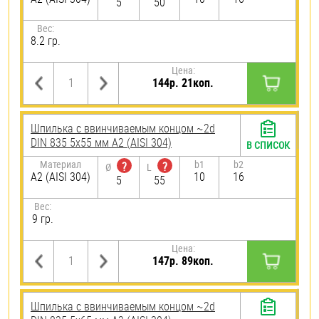
5
50
Вес:
8.2 гр.
Цена:
144р. 21коп.
Шпилька c ввинчиваемым концом ~2d
DIN 835 5х55 мм А2 (AISI 304)
В СПИСОК
Материал
b1
b2
?
?
Ø
L
А2 (AISI 304)
10
16
5
55
Вес:
9 гр.
Цена:
147р. 89коп.
Шпилька c ввинчиваемым концом ~2d