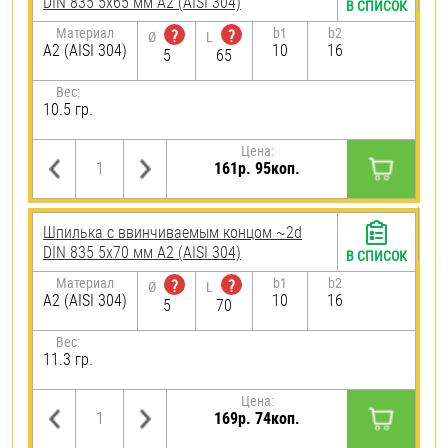
DIN 835 5х65 мм А2 (AISI 304)
В СПИСОК
Материал
b1
b2
?
?
Ø
L
А2 (AISI 304)
10
16
5
65
Вес:
10.5 гр.
Цена:
161р. 95коп.
Шпилька c ввинчиваемым концом ~2d
DIN 835 5х70 мм А2 (AISI 304)
В СПИСОК
Материал
b1
b2
?
?
Ø
L
А2 (AISI 304)
10
16
5
70
Вес:
11.3 гр.
Цена:
169р. 74коп.