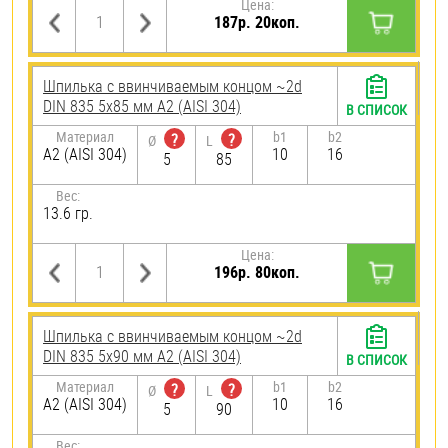
Цена:
187р. 20коп.
Шпилька c ввинчиваемым концом ~2d
DIN 835 5х85 мм А2 (AISI 304)
В СПИСОК
Материал
b1
b2
?
?
Ø
L
А2 (AISI 304)
10
16
5
85
Вес:
13.6 гр.
Цена:
196р. 80коп.
Шпилька c ввинчиваемым концом ~2d
DIN 835 5х90 мм А2 (AISI 304)
В СПИСОК
Материал
b1
b2
?
?
Ø
L
А2 (AISI 304)
10
16
5
90
Вес: