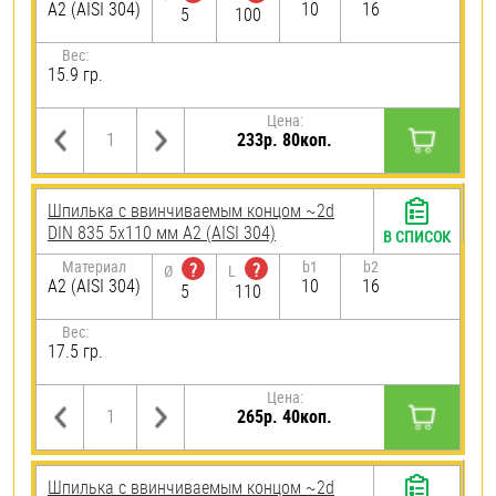
А2 (AISI 304)
10
16
5
100
Вес:
15.9 гр.
Цена:
233р. 80коп.
Шпилька c ввинчиваемым концом ~2d
DIN 835 5х110 мм А2 (AISI 304)
В СПИСОК
Материал
b1
b2
?
?
Ø
L
А2 (AISI 304)
10
16
5
110
Вес:
17.5 гр.
Цена:
265р. 40коп.
Шпилька c ввинчиваемым концом ~2d