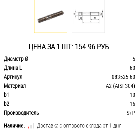
Оснастка и аксессуары для яхт
Пробки
ЦЕНА ЗА 1 ШТ: 154.96 РУБ.
Саморезы и шурупы
.............................................................................................................
Диаметр Ø
5
.............................................................................................................
Длина L
60
Стопорные кольца
.............................................................................................................
Артикул
083525 60
.............................................................................................................
Материал
А2 (AISI 304)
Такелаж
.............................................................................................................
b1
10
.............................................................................................................
b2
16
Хомуты
.............................................................................................................
Производитель
S+P
Шайбы
Наличие:
Доставка с оптового склада от 1 дня
Шпильки