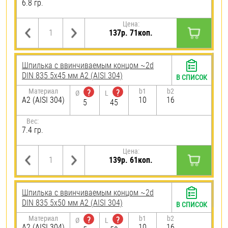
6.8 гр.
Цена:
137р. 71коп.
Шпилька c ввинчиваемым концом ~2d
DIN 835 5х45 мм А2 (AISI 304)
В СПИСОК
Материал
b1
b2
?
?
Ø
L
А2 (AISI 304)
10
16
5
45
Вес:
7.4 гр.
Цена:
139р. 61коп.
Шпилька c ввинчиваемым концом ~2d
DIN 835 5х50 мм А2 (AISI 304)
В СПИСОК
Материал
b1
b2
?
?
Ø
L
А2 (AISI 304)
10
16