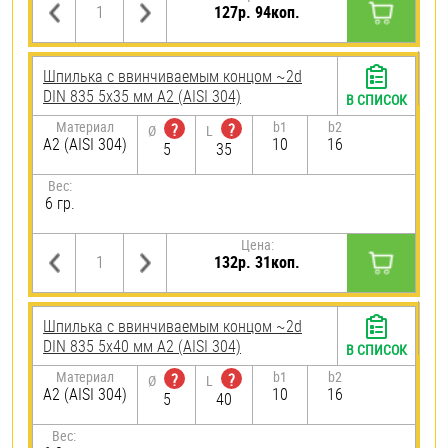
127р. 94коп.
Шпилька c ввинчиваемым концом ~2d
DIN 835 5х35 мм А2 (AISI 304)
В СПИСОК
Материал
b1
b2
?
?
Ø
L
А2 (AISI 304)
10
16
5
35
Вес:
6 гр.
Цена:
132р. 31коп.
Шпилька c ввинчиваемым концом ~2d
DIN 835 5х40 мм А2 (AISI 304)
В СПИСОК
Материал
b1
b2
?
?
Ø
L
А2 (AISI 304)
10
16
5
40
Вес: