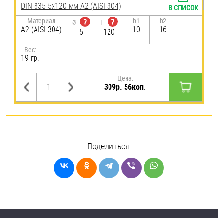
DIN 835 5х120 мм А2 (AISI 304)
В СПИСОК
Материал
b1
b2
?
?
Ø
L
А2 (AISI 304)
10
16
5
120
Вес:
19 гр.
Цена:
309р. 56коп.
Поделиться: