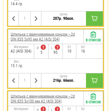
14.4 гр.
Цена:
207р. 90коп.
Шпилька c ввинчиваемым концом ~2d
DIN 835 5х95 мм А2 (AISI 304)
В СПИСОК
Материал
b1
b2
?
?
Ø
L
А2 (AISI 304)
10
16
5
95
Вес:
15.1 гр.
Цена:
216р. 66коп.
Шпилька c ввинчиваемым концом ~2d
DIN 835 5х100 мм А2 (AISI 304)
В СПИСОК
Материал
b1
b2
?
?
Ø
L