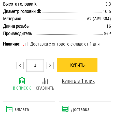
.............................................................................................................
Высота головки k
3,3
Шплинты
.............................................................................................................
Диаметр головки dk
10.5
.............................................................................................................
Материал
Штифты и пальцы
А2 (AISI 304)
.............................................................................................................
Длина резьбы
16
.............................................................................................................
Производитель
S+P
Наличие:
Доставка с оптового склада от 1 дня
КУПИТЬ
Купить в 1 клик
В СПИСОК
СРАВНИТЬ
Оплата
Доставка