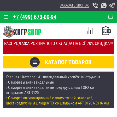
ЗАКАЗАТЬ ЗВОНОК
+7 (499) 673-00-94
КОРЗИНА
О КОМПАНИИ
0
СПИСОК
КАЛЬКУЛЯТОР
СРАВНЕНИЕ
РАСПРОДАЖА РОЗНИЧНОГО СКЛАДА! НА ВСЁ 70% СКИДКА!!!
ПОКУПОК
ОТЗЫВЫ
КАТАЛОГ ТОВАРОВ
КЛИЕНТЫ
Товары со скидкой
Главная
Каталог
Антивандальный крепёж, инструмент
УСЛУГИ
Саморезы антивандальные
Анкеры
Саморезы антивандальные полукруг, шлиц TORX со
СКИДКИ
штырьком ART 9120
Антивандальный крепёж, инструмент
Саморез антивандальный с полукруглой головкой,
ОПТ
шестирадиусным шлицем TX со штырьком ART 9120 6,3х16 мм
ПОКУПАТЕЛЯМ
Болты и винты