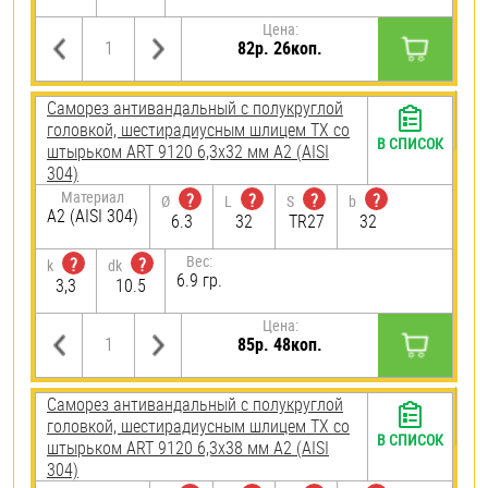
Цена:
82р. 26коп.
Саморез антивандальный с полукруглой
головкой, шестирадиусным шлицем TX со
В СПИСОК
штырьком ART 9120 6,3х32 мм А2 (AISI
304)
Материал
?
?
?
?
Ø
L
S
b
А2 (AISI 304)
6.3
32
TR27
32
Вес:
?
?
k
dk
6.9 гр.
3,3
10.5
Цена:
85р. 48коп.
Саморез антивандальный с полукруглой
головкой, шестирадиусным шлицем TX со
В СПИСОК
штырьком ART 9120 6,3х38 мм А2 (AISI
304)