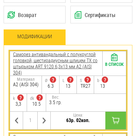
Возврат
Сертификаты
МОДИФИКАЦИИ
Саморез антивандальный с полукруглой
головкой, шестирадиусным шлицем TX со
В СПИСОК
штырьком ART 9120 6,3х13 мм А2 (AISI
304)
Материал
?
?
?
?
Ø
L
S
b
А2 (AISI 304)
6.3
13
TR27
13
Вес:
?
?
k
dk
3.5 гр.
3,3
10.5
Цена:
63р. 02коп.