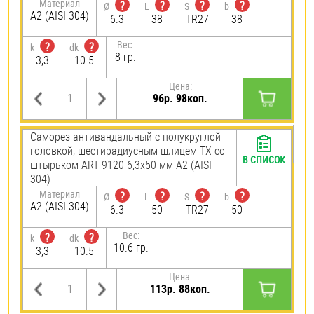
Материал
?
?
?
?
Ø
L
S
b
А2 (AISI 304)
6.3
38
TR27
38
Вес:
?
?
k
dk
8 гр.
3,3
10.5
Цена:
96р. 98коп.
Саморез антивандальный с полукруглой
головкой, шестирадиусным шлицем TX со
В СПИСОК
штырьком ART 9120 6,3х50 мм А2 (AISI
304)
Материал
?
?
?
?
Ø
L
S
b
А2 (AISI 304)
6.3
50
TR27
50
Вес:
?
?
k
dk
10.6 гр.
3,3
10.5
Цена:
113р. 88коп.