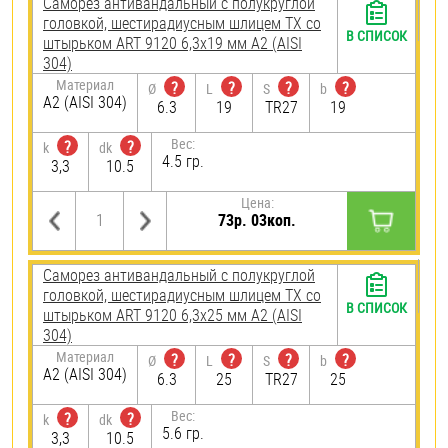
Саморез антивандальный с полукруглой
головкой, шестирадиусным шлицем TX со
В СПИСОК
штырьком ART 9120 6,3х19 мм А2 (AISI
304)
Материал
?
?
?
?
Ø
L
S
b
А2 (AISI 304)
6.3
19
TR27
19
Вес:
?
?
k
dk
4.5 гр.
3,3
10.5
Цена:
73р. 03коп.
Саморез антивандальный с полукруглой
головкой, шестирадиусным шлицем TX со
В СПИСОК
штырьком ART 9120 6,3х25 мм А2 (AISI
304)
Материал
?
?
?
?
Ø
L
S
b
А2 (AISI 304)
6.3
25
TR27
25
Вес:
?
?
k
dk
5.6 гр.
3,3
10.5