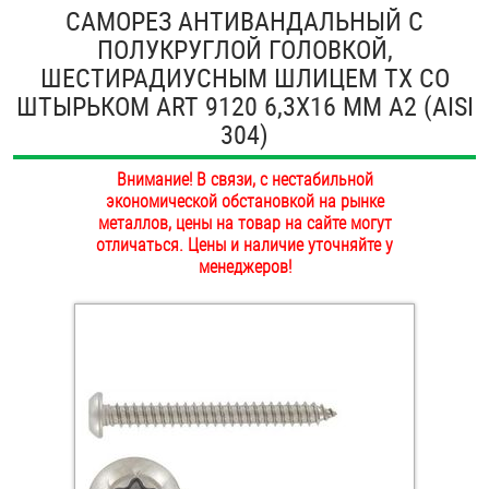
САМОРЕЗ АНТИВАНДАЛЬНЫЙ С
ОПЛАТА И ДОСТАВКА
Втулки
ПОЛУКРУГЛОЙ ГОЛОВКОЙ,
ШЕСТИРАДИУСНЫМ ШЛИЦЕМ TX СО
НАШИ МАГАЗИНЫ
Гайки
ШТЫРЬКОМ ART 9120 6,3Х16 ММ А2 (AISI
304)
Дюбели
Внимание! В связи, с нестабильной
Дюймовый крепёж
экономической обстановкой на рынке
металлов, цены на товар на сайте могут
отличаться. Цены и наличие уточняйте у
Заклепки (Гайки-Заклепки)
менеджеров!
Инструмент
Крюки, кольца с метрической резьбой
Крюки, кольца с шурупной резьбой