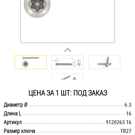
Оснастка и аксессуары для яхт
Пробки
Саморезы и шурупы
Стопорные кольца
Такелаж
ЦЕНА ЗА 1 ШТ: ПОД ЗАКАЗ
Хомуты
.............................................................................................................
Диаметр Ø
6.3
.............................................................................................................
Длина L
16
Шайбы
.............................................................................................................
Артикул
9120263 16
Шпильки
.............................................................................................................
Размер ключа
TR27