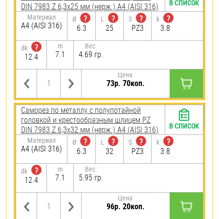
В СПИСОК
DIN 7983 Z 6,3х25 мм (нерж.) A4 (AISI 316)
Материал
?
?
?
?
Ø
L
S
k
A4 (AISI 316)
6.3
25
PZ3
3.8
m
Вес:
?
dk
7.1
4.69 гр.
12.4
Цена:
73р. 70коп.
Саморез по металлу с полупотайной
головкой и крестообразным шлицем PZ
В СПИСОК
DIN 7983 Z 6,3х32 мм (нерж.) A4 (AISI 316)
Материал
?
?
?
?
Ø
L
S
k
A4 (AISI 316)
6.3
32
PZ3
3.8
m
Вес:
?
dk
7.1
5.95 гр.
12.4
Цена:
96р. 20коп.