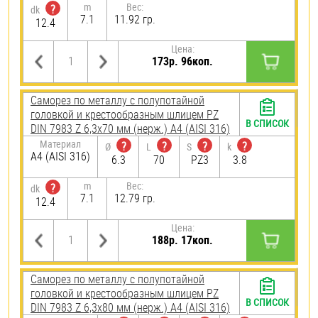
m
Вес:
?
dk
7.1
11.92 гр.
12.4
Цена:
173р. 96коп.
Саморез по металлу с полупотайной
головкой и крестообразным шлицем PZ
В СПИСОК
DIN 7983 Z 6,3х70 мм (нерж.) A4 (AISI 316)
Материал
?
?
?
?
Ø
L
S
k
A4 (AISI 316)
6.3
70
PZ3
3.8
m
Вес:
?
dk
7.1
12.79 гр.
12.4
Цена:
188р. 17коп.
Саморез по металлу с полупотайной
головкой и крестообразным шлицем PZ
В СПИСОК
DIN 7983 Z 6,3х80 мм (нерж.) A4 (AISI 316)