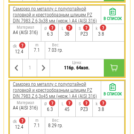
Саморез по металлу с полупотайной
головкой и крестообразным шлицем PZ
В СПИСОК
DIN 7983 Z 6,3х38 мм (нерж.) A4 (AISI 316)
Материал
?
?
?
?
Ø
L
S
k
A4 (AISI 316)
6.3
38
PZ3
3.8
m
Вес:
?
dk
7.1
7.03 гр.
12.4
Цена:
116р. 64коп.
Саморез по металлу с полупотайной
головкой и крестообразным шлицем PZ
В СПИСОК
DIN 7983 Z 6,3х45 мм (нерж.) A4 (AISI 316)
Материал
?
?
?
?
Ø
L
S
k
A4 (AISI 316)
6.3
45
PZ3
3.8
m
Вес:
?
dk
7.1
8.29 гр.
12.4