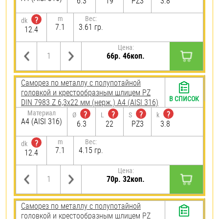
6.3
19
PZ3
3.8
m
Вес:
?
dk
7.1
3.61 гр.
12.4
Цена:
66р. 46коп.
Саморез по металлу с полупотайной
головкой и крестообразным шлицем PZ
В СПИСОК
DIN 7983 Z 6,3х22 мм (нерж.) A4 (AISI 316)
Материал
?
?
?
?
Ø
L
S
k
A4 (AISI 316)
6.3
22
PZ3
3.8
m
Вес:
?
dk
7.1
4.15 гр.
12.4
Цена:
70р. 32коп.
Саморез по металлу с полупотайной
головкой и крестообразным шлицем PZ