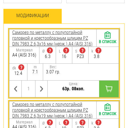
МОДИФИКАЦИИ
Саморез по металлу с полупотайной
головкой и крестообразным шлицем PZ
В СПИСОК
DIN 7983 Z 6,3х16 мм (нерж.) A4 (AISI 316)
Материал
?
?
?
?
Ø
L
S
k
A4 (AISI 316)
6.3
16
PZ3
3.8
m
Вес:
?
dk
7.1
3.07 гр.
12.4
Цена:
63р. 08коп.
Саморез по металлу с полупотайной
головкой и крестообразным шлицем PZ
В СПИСОК
DIN 7983 Z 6,3х19 мм (нерж.) A4 (AISI 316)
Материал
?
?
?
?
Ø
L
S
k
A4 (AISI 316)