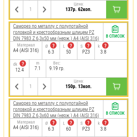
Цена:
137р. 62коп.
Саморез по металлу с полупотайной
головкой и крестообразным шлицем PZ
В СПИСОК
DIN 7983 Z 6,3х50 мм (нерж.) A4 (AISI 316)
Материал
?
?
?
?
Ø
L
S
k
A4 (AISI 316)
6.3
50
PZ3
3.8
m
Вес:
?
dk
7.1
9.19 гр.
12.4
Цена:
150р. 13коп.
Саморез по металлу с полупотайной
головкой и крестообразным шлицем PZ
В СПИСОК
DIN 7983 Z 6,3х60 мм (нерж.) A4 (AISI 316)
Материал
?
?
?
?
Ø
L
S
k
A4 (AISI 316)
6.3
60
PZ3
3.8