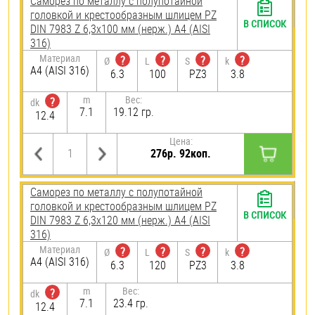
Саморез по металлу с полупотайной
головкой и крестообразным шлицем PZ
В СПИСОК
DIN 7983 Z 6,3х100 мм (нерж.) A4 (AISI
316)
Материал
?
?
?
?
Ø
L
S
k
A4 (AISI 316)
6.3
100
PZ3
3.8
m
Вес:
?
dk
7.1
19.12 гр.
12.4
Цена:
276р. 92коп.
Саморез по металлу с полупотайной
головкой и крестообразным шлицем PZ
В СПИСОК
DIN 7983 Z 6,3х120 мм (нерж.) A4 (AISI
316)
Материал
?
?
?
?
Ø
L
S
k
A4 (AISI 316)
6.3
120
PZ3
3.8
m
Вес:
?
dk
7.1
23.4 гр.
12.4