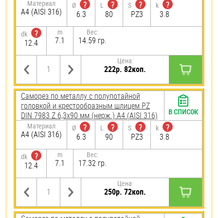
Материал
?
?
?
?
Ø
L
S
k
A4 (AISI 316)
6.3
80
PZ3
3.8
m
Вес:
?
dk
7.1
14.59 гр.
12.4
Цена:
222р. 82коп.
Саморез по металлу с полупотайной
головкой и крестообразным шлицем PZ
В СПИСОК
DIN 7983 Z 6,3х90 мм (нерж.) A4 (AISI 316)
Материал
?
?
?
?
Ø
L
S
k
A4 (AISI 316)
6.3
90
PZ3
3.8
m
Вес:
?
dk
7.1
17.32 гр.
12.4
Цена:
250р. 72коп.