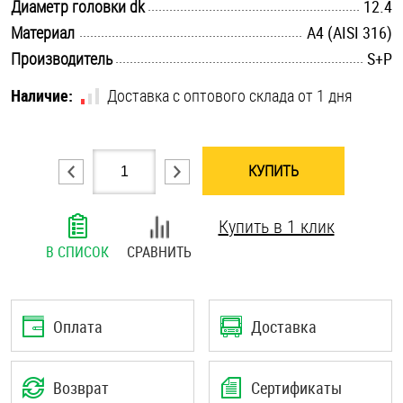
.............................................................................................................
Диаметр головки dk
12.4
Шплинты
.............................................................................................................
Материал
A4 (AISI 316)
.............................................................................................................
Производитель
S+P
Штифты и пальцы
Наличие:
Доставка с оптового склада от 1 дня
КУПИТЬ
Купить в 1 клик
В СПИСОК
СРАВНИТЬ
Оплата
Доставка
Возврат
Сертификаты