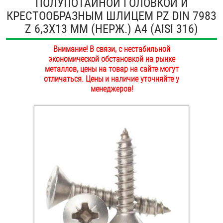
ПОЛУПОТАЙНОЙ ГОЛОВКОЙ И
ОПЛАТА И ДОСТАВКА
КРЕСТООБРАЗНЫМ ШЛИЦЕМ PZ DIN 7983
Втулки
Z 6,3Х13 ММ (НЕРЖ.) A4 (AISI 316)
НАШИ МАГАЗИНЫ
Гайки
Внимание! В связи, с нестабильной
экономической обстановкой на рынке
Дюбели
металлов, цены на товар на сайте могут
отличаться. Цены и наличие уточняйте у
Дюймовый крепёж
менеджеров!
Заклепки (Гайки-Заклепки)
Инструмент
Крюки, кольца с метрической резьбой
Крюки, кольца с шурупной резьбой