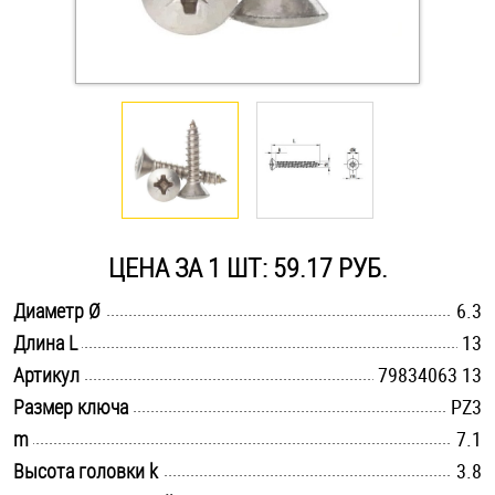
Оснастка и аксессуары для яхт
Пробки
Саморезы и шурупы
Стопорные кольца
ЦЕНА ЗА 1 ШТ: 59.17 РУБ.
.............................................................................................................
Диаметр Ø
6.3
Такелаж
.............................................................................................................
Длина L
13
.............................................................................................................
Хомуты
Артикул
79834063 13
.............................................................................................................
Размер ключа
PZ3
Шайбы
.............................................................................................................
m
7.1
.............................................................................................................
Высота головки k
3.8
Шпильки