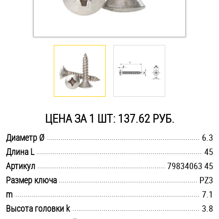
Оснастка и аксессуары для яхт
Пробки
Саморезы и шурупы
Стопорные кольца
ЦЕНА ЗА 1 ШТ: 137.62 РУБ.
.............................................................................................................
Диаметр Ø
6.3
Такелаж
.............................................................................................................
Длина L
45
.............................................................................................................
Хомуты
Артикул
79834063 45
.............................................................................................................
Размер ключа
PZ3
Шайбы
.............................................................................................................
m
7.1
.............................................................................................................
Высота головки k
3.8
Шпильки