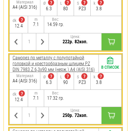
Материал
?
?
?
?
Ø
L
S
k
A4 (AISI 316)
6.3
80
PZ3
3.8
m
Вес:
?
dk
7.1
14.59 гр.
12.4
Цена:
222р. 82коп.
Саморез по металлу с полупотайной
головкой и крестообразным шлицем PZ
В СПИСОК
DIN 7983 Z 6,3х90 мм (нерж.) A4 (AISI 316)
Материал
?
?
?
?
Ø
L
S
k
A4 (AISI 316)
6.3
90
PZ3
3.8
m
Вес:
?
dk
7.1
17.32 гр.
12.4
Цена:
250р. 72коп.