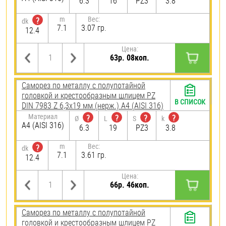
6.3
16
PZ3
3.8
m
Вес:
?
dk
7.1
3.07 гр.
12.4
Цена:
63р. 08коп.
Саморез по металлу с полупотайной
головкой и крестообразным шлицем PZ
В СПИСОК
DIN 7983 Z 6,3х19 мм (нерж.) A4 (AISI 316)
Материал
?
?
?
?
Ø
L
S
k
A4 (AISI 316)
6.3
19
PZ3
3.8
m
Вес:
?
dk
7.1
3.61 гр.
12.4
Цена:
66р. 46коп.
Саморез по металлу с полупотайной
головкой и крестообразным шлицем PZ