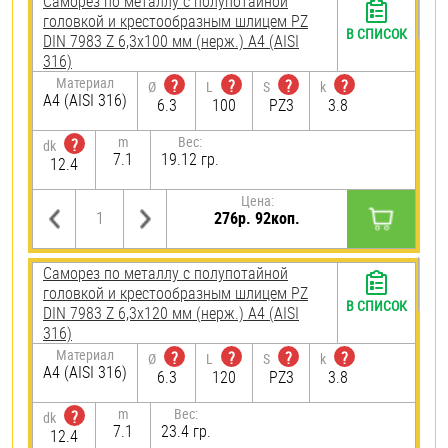
Саморез по металлу с полупотайной
головкой и крестообразным шлицем PZ
В СПИСОК
DIN 7983 Z 6,3х100 мм (нерж.) A4 (AISI
316)
Материал
?
?
?
?
Ø
L
S
k
A4 (AISI 316)
6.3
100
PZ3
3.8
m
Вес:
?
dk
7.1
19.12 гр.
12.4
Цена:
276р. 92коп.
Саморез по металлу с полупотайной
головкой и крестообразным шлицем PZ
В СПИСОК
DIN 7983 Z 6,3х120 мм (нерж.) A4 (AISI
316)
Материал
?
?
?
?
Ø
L
S
k
A4 (AISI 316)
6.3
120
PZ3
3.8
m
Вес:
?
dk
7.1
23.4 гр.
12.4