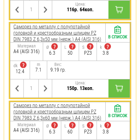
Цена:
116р. 64коп.
Саморез по металлу с полупотайной
головкой и крестообразным шлицем PZ
В СПИСОК
DIN 7983 Z 6,3х50 мм (нерж.) A4 (AISI 316)
Материал
?
?
?
?
Ø
L
S
k
A4 (AISI 316)
6.3
50
PZ3
3.8
m
Вес:
?
dk
7.1
9.19 гр.
12.4
Цена:
150р. 13коп.
Саморез по металлу с полупотайной
головкой и крестообразным шлицем PZ
В СПИСОК
DIN 7983 Z 6,3х60 мм (нерж.) A4 (AISI 316)
Материал
?
?
?
?
Ø
L
S
k
A4 (AISI 316)
6.3
60
PZ3
3.8