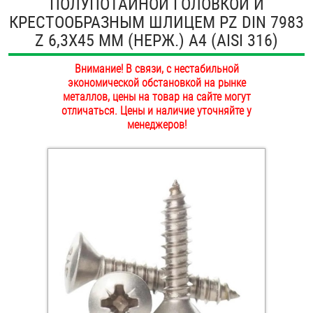
ПОЛУПОТАЙНОЙ ГОЛОВКОЙ И
ОПЛАТА И ДОСТАВКА
КРЕСТООБРАЗНЫМ ШЛИЦЕМ PZ DIN 7983
Втулки
Z 6,3Х45 ММ (НЕРЖ.) A4 (AISI 316)
НАШИ МАГАЗИНЫ
Гайки
Внимание! В связи, с нестабильной
экономической обстановкой на рынке
Дюбели
металлов, цены на товар на сайте могут
отличаться. Цены и наличие уточняйте у
Дюймовый крепёж
менеджеров!
Заклепки (Гайки-Заклепки)
Инструмент
Крюки, кольца с метрической резьбой
Крюки, кольца с шурупной резьбой