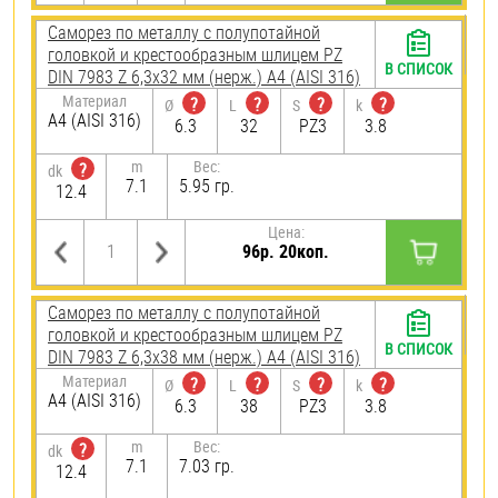
Саморез по металлу с полупотайной
головкой и крестообразным шлицем PZ
В СПИСОК
DIN 7983 Z 6,3х32 мм (нерж.) A4 (AISI 316)
Материал
?
?
?
?
Ø
L
S
k
A4 (AISI 316)
6.3
32
PZ3
3.8
m
Вес:
?
dk
7.1
5.95 гр.
12.4
Цена:
96р. 20коп.
Саморез по металлу с полупотайной
головкой и крестообразным шлицем PZ
В СПИСОК
DIN 7983 Z 6,3х38 мм (нерж.) A4 (AISI 316)
Материал
?
?
?
?
Ø
L
S
k
A4 (AISI 316)
6.3
38
PZ3
3.8
m
Вес:
?
dk
7.1
7.03 гр.
12.4