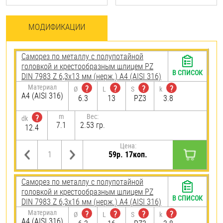
МОДИФИКАЦИИ
Саморез по металлу с полупотайной
головкой и крестообразным шлицем PZ
В СПИСОК
DIN 7983 Z 6,3х13 мм (нерж.) A4 (AISI 316)
Материал
?
?
?
?
Ø
L
S
k
A4 (AISI 316)
6.3
13
PZ3
3.8
m
Вес:
?
dk
7.1
2.53 гр.
12.4
Цена:
59р. 17коп.
Саморез по металлу с полупотайной
головкой и крестообразным шлицем PZ
В СПИСОК
DIN 7983 Z 6,3х16 мм (нерж.) A4 (AISI 316)
Материал
?
?
?
?
Ø
L
S
k
A4 (AISI 316)