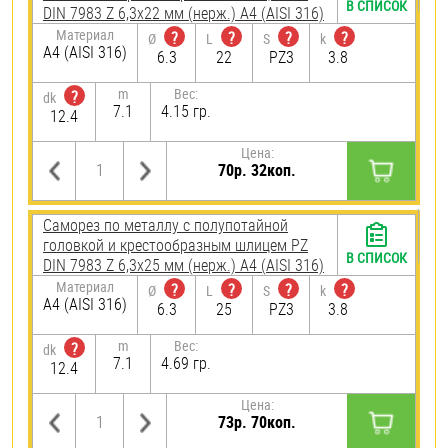
В СПИСОК
DIN 7983 Z 6,3х22 мм (нерж.) A4 (AISI 316)
Материал
?
?
?
?
Ø
L
S
k
A4 (AISI 316)
6.3
22
PZ3
3.8
m
Вес:
?
dk
7.1
4.15 гр.
12.4
Цена:
70р. 32коп.
Саморез по металлу с полупотайной
головкой и крестообразным шлицем PZ
В СПИСОК
DIN 7983 Z 6,3х25 мм (нерж.) A4 (AISI 316)
Материал
?
?
?
?
Ø
L
S
k
A4 (AISI 316)
6.3
25
PZ3
3.8
m
Вес:
?
dk
7.1
4.69 гр.
12.4
Цена:
73р. 70коп.