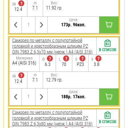
m
Вес:
?
dk
7.1
11.92 гр.
12.4
Цена:
173р. 96коп.
Саморез по металлу с полупотайной
головкой и крестообразным шлицем PZ
В СПИСОК
DIN 7983 Z 6,3х70 мм (нерж.) A4 (AISI 316)
Материал
?
?
?
?
Ø
L
S
k
A4 (AISI 316)
6.3
70
PZ3
3.8
m
Вес:
?
dk
7.1
12.79 гр.
12.4
Цена:
188р. 17коп.
Саморез по металлу с полупотайной
головкой и крестообразным шлицем PZ
В СПИСОК
DIN 7983 Z 6,3х80 мм (нерж.) A4 (AISI 316)