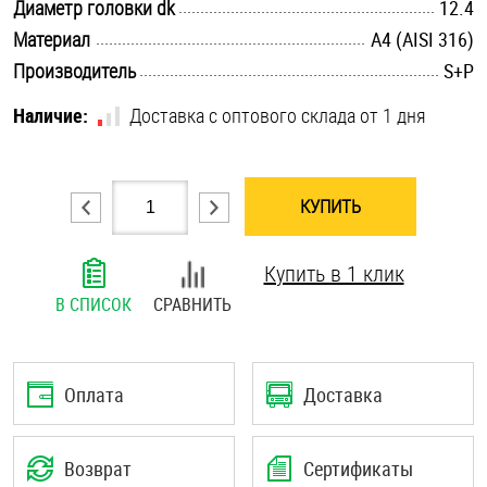
.............................................................................................................
Диаметр головки dk
12.4
Шплинты
.............................................................................................................
Материал
A4 (AISI 316)
.............................................................................................................
Производитель
S+P
Штифты и пальцы
Наличие:
Доставка с оптового склада от 1 дня
КУПИТЬ
Купить в 1 клик
В СПИСОК
СРАВНИТЬ
Оплата
Доставка
Возврат
Сертификаты