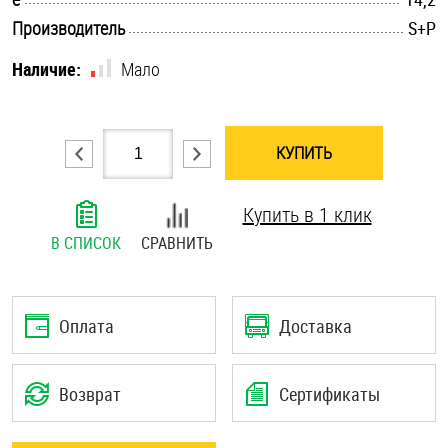
.............................................................................................................
Шплинты
Производитель
S+P
Наличие:
Мало
Штифты и пальцы
КУПИТЬ
Купить в 1 клик
В СПИСОК
СРАВНИТЬ
Оплата
Доставка
Возврат
Сертификаты