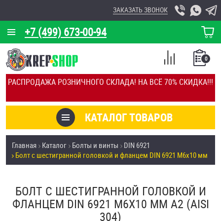
ЗАКАЗАТЬ ЗВОНОК
+7 (499) 673-00-94
КОРЗИНА
О КОМПАНИИ
0
СПИСОК
КАЛЬКУЛЯТОР
СРАВНЕНИЕ
РАСПРОДАЖА РОЗНИЧНОГО СКЛАДА! НА ВСЁ 70% СКИДКА!!!
ПОКУПОК
ОТЗЫВЫ
КАТАЛОГ ТОВАРОВ
КЛИЕНТЫ
Товары со скидкой
Главная
Каталог
Болты и винты
DIN 6921
УСЛУГИ
Болт с шестигранной головкой и фланцем DIN 6921 М6х10 мм
Анкеры
СКИДКИ
Антивандальный крепёж, инструмент
БОЛТ С ШЕСТИГРАННОЙ ГОЛОВКОЙ И
ОПТ
ФЛАНЦЕМ DIN 6921 М6Х10 ММ А2 (AISI
ПОКУПАТЕЛЯМ
304)
Болты и винты