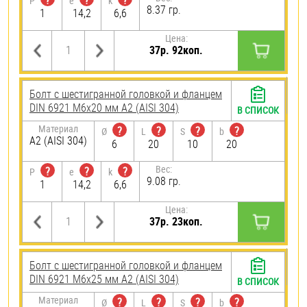
?
?
?
P
e
k
8.37 гр.
1
14,2
6,6
Цена:
37р. 92коп.
Болт с шестигранной головкой и фланцем
DIN 6921 М6х20 мм А2 (AISI 304)
В СПИСОК
Материал
?
?
?
?
Ø
L
S
b
А2 (AISI 304)
6
20
10
20
Вес:
?
?
?
P
e
k
9.08 гр.
1
14,2
6,6
Цена:
37р. 23коп.
Болт с шестигранной головкой и фланцем
DIN 6921 М6х25 мм А2 (AISI 304)
В СПИСОК
Материал
?
?
?
?
Ø
L
S
b