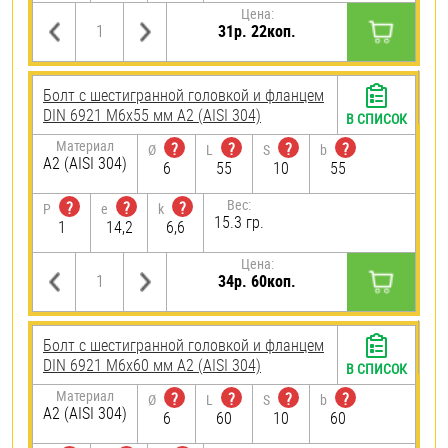
Цена:
31р. 22коп.
Болт с шестигранной головкой и фланцем
DIN 6921 М6х55 мм А2 (AISI 304)
В СПИСОК
Материал
?
?
?
?
Ø
L
S
b
А2 (AISI 304)
6
55
10
55
Вес:
?
?
?
P
e
k
15.3 гр.
1
14,2
6,6
Цена:
34р. 60коп.
Болт с шестигранной головкой и фланцем
DIN 6921 М6х60 мм А2 (AISI 304)
В СПИСОК
Материал
?
?
?
?
Ø
L
S
b
А2 (AISI 304)
6
60
10
60