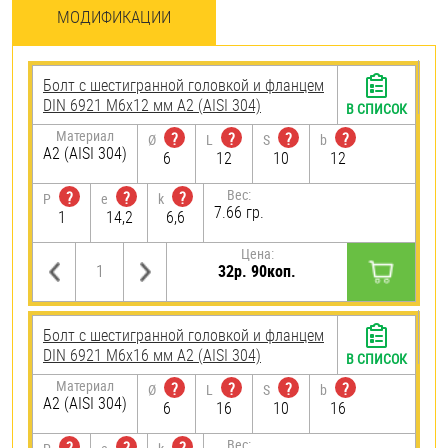
МОДИФИКАЦИИ
Болт с шестигранной головкой и фланцем
DIN 6921 М6х12 мм А2 (AISI 304)
В СПИСОК
Материал
?
?
?
?
Ø
L
S
b
А2 (AISI 304)
6
12
10
12
Вес:
?
?
?
P
e
k
7.66 гр.
1
14,2
6,6
Цена:
32р. 90коп.
Болт с шестигранной головкой и фланцем
DIN 6921 М6х16 мм А2 (AISI 304)
В СПИСОК
Материал
?
?
?
?
Ø
L
S
b
А2 (AISI 304)
6
16
10
16
Вес: