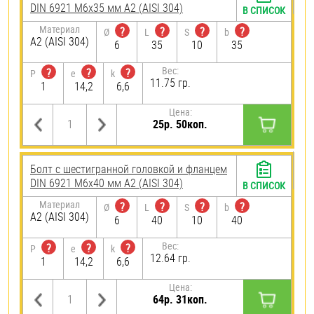
DIN 6921 М6х35 мм А2 (AISI 304)
В СПИСОК
Материал
?
?
?
?
Ø
L
S
b
А2 (AISI 304)
6
35
10
35
Вес:
?
?
?
P
e
k
11.75 гр.
1
14,2
6,6
Цена:
25р. 50коп.
Болт с шестигранной головкой и фланцем
DIN 6921 М6х40 мм А2 (AISI 304)
В СПИСОК
Материал
?
?
?
?
Ø
L
S
b
А2 (AISI 304)
6
40
10
40
Вес:
?
?
?
P
e
k
12.64 гр.
1
14,2
6,6
Цена:
64р. 31коп.