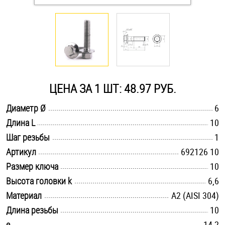
Оснастка и аксессуары для яхт
Пробки
Саморезы и шурупы
ЦЕНА ЗА 1 ШТ: 48.97 РУБ.
.............................................................................................................
Диаметр Ø
6
Стопорные кольца
.............................................................................................................
Длина L
10
.............................................................................................................
Шаг резьбы
1
Такелаж
.............................................................................................................
Артикул
692126 10
.............................................................................................................
Размер ключа
10
Хомуты
.............................................................................................................
Высота головки k
6,6
Шайбы
.............................................................................................................
Материал
А2 (AISI 304)
.............................................................................................................
Длина резьбы
10
Шпильки
.............................................................................................................
e
14,2