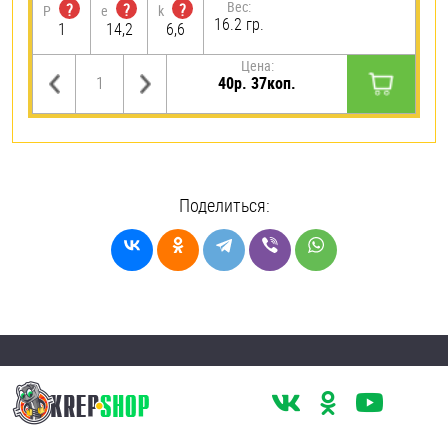
Вес:
?
?
?
P
e
k
16.2 гр.
1
14,2
6,6
Цена:
40р. 37коп.
Поделиться: