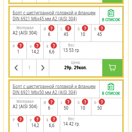
Болт с шестигранной головкой и фланцем
DIN 6921 М6х45 мм А2 (AISI 304)
В СПИСОК
Материал
?
?
?
?
Ø
L
S
b
А2 (AISI 304)
6
45
10
45
Вес:
?
?
?
P
e
k
13.53 гр.
1
14,2
6,6
Цена:
29р. 29коп.
Болт с шестигранной головкой и фланцем
DIN 6921 М6х50 мм А2 (AISI 304)
В СПИСОК
Материал
?
?
?
?
Ø
L
S
b
А2 (AISI 304)
6
50
10
50
Вес:
?
?
?
P
e
k
14.42 гр.
1
14,2
6,6