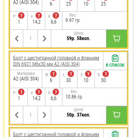
А2 (AISI 304)
6
25
10
25
Вес:
?
?
?
P
e
k
9.97 гр.
1
14,2
6,6
Цена:
59р. 58коп.
Болт с шестигранной головкой и фланцем
DIN 6921 М6х30 мм А2 (AISI 304)
В СПИСОК
Материал
?
?
?
?
Ø
L
S
b
А2 (AISI 304)
6
30
10
30
Вес:
?
?
?
P
e
k
10.86 гр.
1
14,2
6,6
Цена:
50р. 37коп.
Болт с шестигранной головкой и фланцем