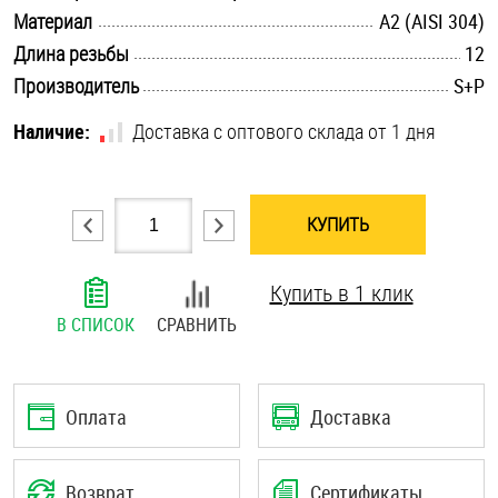
.............................................................................................................
Материал
А2 (AISI 304)
Шплинты
.............................................................................................................
Длина резьбы
12
Штифты и пальцы
.............................................................................................................
Производитель
S+P
Наличие:
Доставка с оптового склада от 1 дня
КУПИТЬ
Купить в 1 клик
В СПИСОК
СРАВНИТЬ
Оплата
Доставка
Возврат
Сертификаты