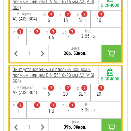
прямым шлицем DIN 551 6х16 мм А2 (AISI
В СПИСОК
304)
Материал
?
?
?
?
Ø
L
S
b
А2 (AISI 304)
6
16
SL 1
16
Вес:
?
?
?
?
P
n
t
Dp
2.65 гр.
1
1
1.6
4
Цена:
26р. 53коп.
Винт установочный с плоским концом и
прямым шлицем DIN 551 6х20 мм А2 (AISI
В СПИСОК
304)
Материал
?
?
?
?
Ø
L
S
b
А2 (AISI 304)
6
20
SL 1
20
Вес:
?
?
?
?
P
n
t
Dp
3.35 гр.
1
1
1.6
4
Цена:
39р. 06коп.