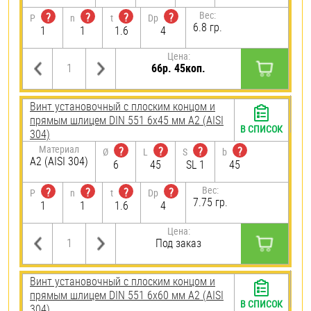
Вес:
?
?
?
?
P
n
t
Dp
6.8 гр.
1
1
1.6
4
Цена:
66р. 45коп.
Винт установочный с плоским концом и
прямым шлицем DIN 551 6х45 мм А2 (AISI
В СПИСОК
304)
Материал
?
?
?
?
Ø
L
S
b
А2 (AISI 304)
6
45
SL 1
45
Вес:
?
?
?
?
P
n
t
Dp
7.75 гр.
1
1
1.6
4
Цена:
Под заказ
Винт установочный с плоским концом и
прямым шлицем DIN 551 6х60 мм А2 (AISI
В СПИСОК
304)