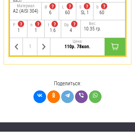
Материал
?
?
?
?
Ø
L
S
b
А2 (AISI 304)
6
60
SL 1
60
Вес:
?
?
?
?
P
n
t
Dp
10.35 гр.
1
1
1.6
4
Цена:
110р. 78коп.
Поделиться: