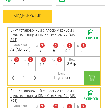
МОДИФИКАЦИИ
Винт установочный с плоским концом и
прямым шлицем DIN 551 6х6 мм А2 (AISI
В СПИСОК
304)
Материал
?
?
?
?
Ø
L
S
b
А2 (AISI 304)
6
6
SL 1
6
Вес:
?
?
?
?
P
n
t
Dp
0.9 гр.
1
1
1.6
4
Цена:
Под заказ
Винт установочный с плоским концом и
прямым шлицем DIN 551 6х8 мм А2 (AISI
В СПИСОК
304)
Материал
?
?
?
?
Ø
L
S
b