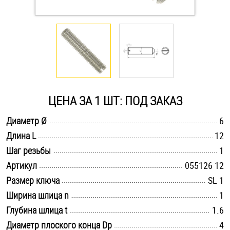
Оснастка и аксессуары для яхт
Пробки
Саморезы и шурупы
ЦЕНА ЗА 1 ШТ: ПОД ЗАКАЗ
Стопорные кольца
.............................................................................................................
Диаметр Ø
6
.............................................................................................................
Длина L
12
.............................................................................................................
Такелаж
Шаг резьбы
1
.............................................................................................................
Артикул
055126 12
Хомуты
.............................................................................................................
Размер ключа
SL 1
.............................................................................................................
Ширина шлица n
1
Шайбы
.............................................................................................................
Глубина шлица t
1.6
Шпильки
.............................................................................................................
Диаметр плоского конца Dp
4