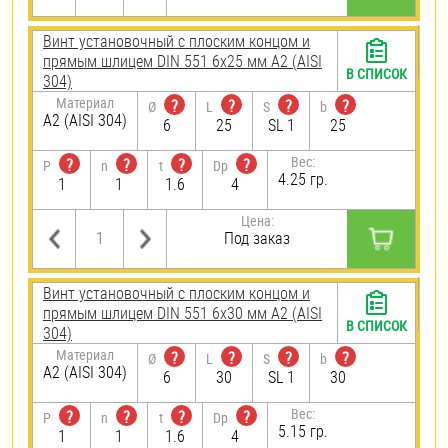
Винт установочный с плоским концом и
прямым шлицем DIN 551 6х25 мм А2 (AISI
В СПИСОК
304)
Материал
?
?
?
?
Ø
L
S
b
А2 (AISI 304)
6
25
SL 1
25
Вес:
?
?
?
?
P
n
t
Dp
4.25 гр.
1
1
1.6
4
Цена:
Под заказ
Винт установочный с плоским концом и
прямым шлицем DIN 551 6х30 мм А2 (AISI
В СПИСОК
304)
Материал
?
?
?
?
Ø
L
S
b
А2 (AISI 304)
6
30
SL 1
30
Вес:
?
?
?
?
P
n
t
Dp
5.15 гр.
1
1
1.6
4