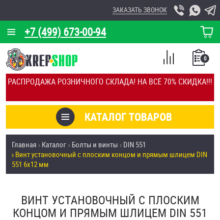
ЗАКАЗАТЬ ЗВОНОК
+7 (499) 673-00-94
КОРЗИНА
О КОМПАНИИ
0
СПИСОК
КАЛЬКУЛЯТОР
СРАВНЕНИЕ
РАСПРОДАЖА РОЗНИЧНОГО СКЛАДА! НА ВСЁ 70% СКИДКА!!!
ПОКУПОК
ОТЗЫВЫ
КАТАЛОГ ТОВАРОВ
КЛИЕНТЫ
Товары со скидкой
Главная
Каталог
Болты и винты
DIN 551
УСЛУГИ
Винт установочный с плоским концом и прямым шлицем DIN
Анкеры
551 6х12 мм
СКИДКИ
Антивандальный крепёж, инструмент
ОПТ
ВИНТ УСТАНОВОЧНЫЙ С ПЛОСКИМ
КОНЦОМ И ПРЯМЫМ ШЛИЦЕМ DIN 551
ПОКУПАТЕЛЯМ
Болты и винты