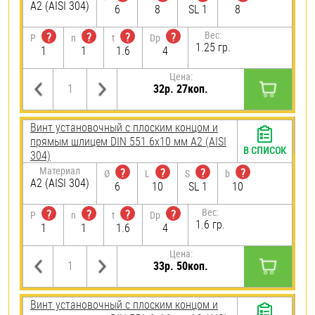
А2 (AISI 304)
6
8
SL 1
8
Вес:
?
?
?
?
P
n
t
Dp
1.25 гр.
1
1
1.6
4
Цена:
32р. 27коп.
Винт установочный с плоским концом и
прямым шлицем DIN 551 6х10 мм А2 (AISI
В СПИСОК
304)
Материал
?
?
?
?
Ø
L
S
b
А2 (AISI 304)
6
10
SL 1
10
Вес:
?
?
?
?
P
n
t
Dp
1.6 гр.
1
1
1.6
4
Цена:
33р. 50коп.
Винт установочный с плоским концом и