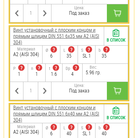
Цена:
Под заказ
Винт установочный с плоским концом и
прямым шлицем DIN 551 6х35 мм А2 (AISI
В СПИСОК
304)
Материал
?
?
?
?
Ø
L
S
b
А2 (AISI 304)
6
35
SL 1
35
Вес:
?
?
?
?
P
n
t
Dp
5.96 гр.
1
1
1.6
4
Цена:
Под заказ
Винт установочный с плоским концом и
прямым шлицем DIN 551 6х40 мм А2 (AISI
В СПИСОК
304)
Материал
?
?
?
?
Ø
L
S
b
А2 (AISI 304)
6
40
SL 1
40