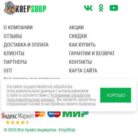
О КОМПАНИИ
АКЦИИ
ОТЗЫВЫ
СКИДКИ
ДОСТАВКА И ОПЛАТА
КАК КУПИТЬ
КЛИЕНТЫ
ГАРАНТИИ И ВОЗВРАТ
ПАРТНЕРЫ
КОНТАКТЫ
ОПТ
КАРТА САЙТА
Пользовательское соглашение
Политика в отношении обработки персональных данных
На сайте осуществляется обработка
Согласие посетителя сайта на обработку персональных данны
пользовательских данных с использованием
Cookie в соответствии с
Условиями обработки
ХОРОШО
пользовательских данных
. Вы можете запретить
сохранение Cookie в настройках своего браузера.
© 2026 Все права защищены. KrepShop