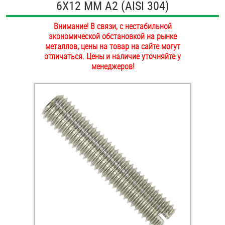
6Х12 ММ А2 (AISI 304)
ОПЛАТА И ДОСТАВКА
Втулки
Внимание! В связи, с нестабильной
НАШИ МАГАЗИНЫ
экономической обстановкой на рынке
Гайки
металлов, цены на товар на сайте могут
отличаться. Цены и наличие уточняйте у
Дюбели
менеджеров!
Дюймовый крепёж
Заклепки (Гайки-Заклепки)
Инструмент
Крюки, кольца с метрической резьбой
Крюки, кольца с шурупной резьбой