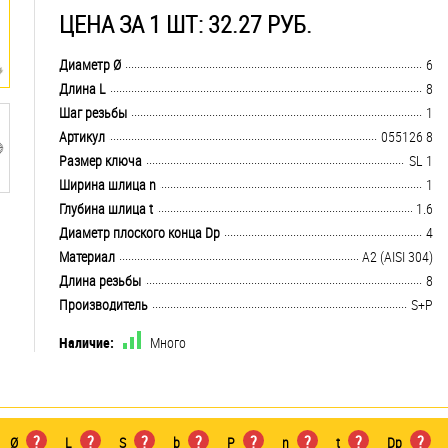
ЦЕНА ЗА 1 ШТ: 32.27 РУБ.
.................................................................................................................................
Диаметр Ø
6
.................................................................................................................................
Длина L
8
.................................................................................................................................
Шаг резьбы
1
.................................................................................................................................
Артикул
055126 8
.................................................................................................................................
Размер ключа
SL 1
.................................................................................................................................
Ширина шлица n
1
.................................................................................................................................
Глубина шлица t
1.6
.................................................................................................................................
Диаметр плоского конца Dp
4
.................................................................................................................................
Материал
А2 (AISI 304)
.................................................................................................................................
Длина резьбы
8
.................................................................................................................................
Производитель
S+P
Наличие:
Много
?
?
?
?
?
?
?
?
Ø
L
S
b
P
n
t
Dp