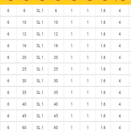
6
6
SL 1
6
1
1
1.6
4
6
10
SL 1
10
1
1
1.6
4
6
12
SL 1
12
1
1
1.6
4
6
16
SL 1
16
1
1
1.6
4
6
20
SL 1
20
1
1
1.6
4
6
25
SL 1
25
1
1
1.6
4
6
30
SL 1
30
1
1
1.6
4
6
35
SL 1
35
1
1
1.6
4
6
40
SL 1
40
1
1
1.6
4
6
45
SL 1
45
1
1
1.6
4
6
60
SL 1
60
1
1
1.6
4