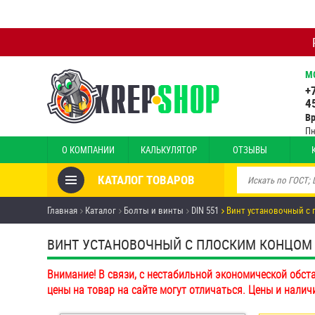
М
+
4
В
Пн
О КОМПАНИИ
КАЛЬКУЛЯТОР
ОТЗЫВЫ
КАТАЛОГ ТОВАРОВ
Товары со скидкой
Главная
Каталог
Болты и винты
DIN 551
Винт установочный с 
Анкеры
ВИНТ УСТАНОВОЧНЫЙ С ПЛОСКИМ КОНЦОМ И 
Антивандальный крепёж,
Внимание! В связи, с нестабильной экономической обст
инструмент
цены на товар на сайте могут отличаться. Цены и налич
Болты и винты