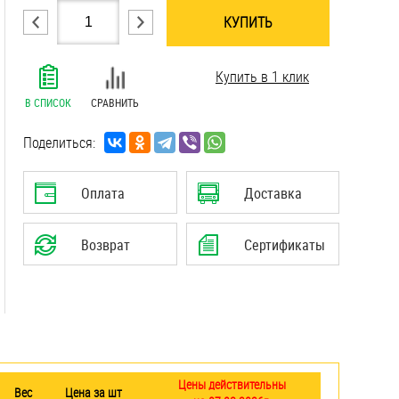
КУПИТЬ
.......................................................................
Купить в 1 клик
.......................................................................
.......................................................................
В СПИСОК
СРАВНИТЬ
.......................................................................
.......................................................................
Поделиться:
.......................................................................
.......................................................................
Оплата
Доставка
.......................................................................
.......................................................................
Возврат
Сертификаты
.......................................................................
.......................................................................
Цены действительны
Вес
Цена за шт