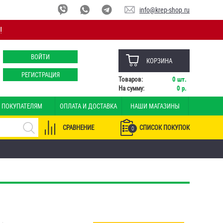
info@krep-shop.ru
!
ВОЙТИ
КОРЗИНА
РЕГИСТРАЦИЯ
Товаров:
0
шт.
На сумму:
0
р.
ПОКУПАТЕЛЯМ
ОПЛАТА И ДОСТАВКА
НАШИ МАГАЗИНЫ
СРАВНЕНИЕ
СПИСОК ПОКУПОК
0