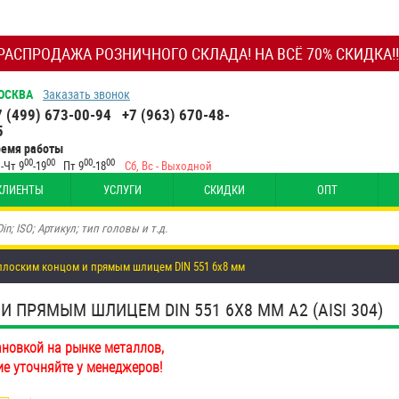
РАСПРОДАЖА РОЗНИЧНОГО СКЛАДА! НА ВСЁ 70% СКИДКА!!
ОСКВА
Заказать звонок
7 (499) 673-00-94
+7 (963) 670-48-
5
ремя работы
00
00
00
00
-Чт 9
-19
Пт 9
-18
Сб, Вс - Выходной
КЛИЕНТЫ
УСЛУГИ
СКИДКИ
ОПТ
плоским концом и прямым шлицем DIN 551 6х8 мм
ПРЯМЫМ ШЛИЦЕМ DIN 551 6Х8 ММ А2 (AISI 304)
ановкой на рынке металлов,
ие уточняйте у менеджеров!