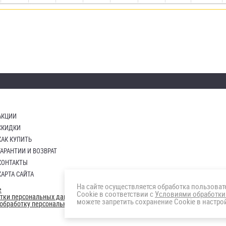
АКЦИИ
СКИДКИ
КАК КУПИТЬ
ГАРАНТИИ И ВОЗВРАТ
КОНТАКТЫ
КАРТА САЙТА
На сайте осуществляется обработка пользова
е
Cookie в соответствии с
Условиями обработки
отки персональных данных
можете запретить сохранение Cookie в настрой
а обработку персональных данны