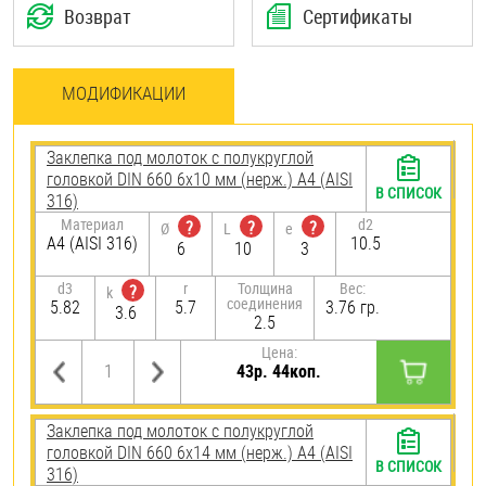
Возврат
Сертификаты
МОДИФИКАЦИИ
Заклепка под молоток с полукруглой
головкой DIN 660 6х10 мм (нерж.) A4 (AISI
В СПИСОК
316)
Материал
d2
?
?
?
Ø
L
e
A4 (AISI 316)
10.5
6
10
3
d3
r
Толщина
Вес:
?
k
соединения
5.82
5.7
3.76 гр.
3.6
2.5
Цена:
43р. 44коп.
Заклепка под молоток с полукруглой
головкой DIN 660 6х14 мм (нерж.) A4 (AISI
В СПИСОК
316)