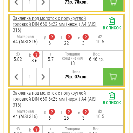
73р. 78коп.
Заклепка под молоток с полукруглой
головкой DIN 660 6х22 мм (нерж.) A4 (AISI
В СПИСОК
316)
Материал
d2
?
?
?
Ø
L
e
A4 (AISI 316)
10.5
6
22
3
d3
r
Толщина
Вес:
?
k
соединения
5.82
5.7
6.46 гр.
3.6
13
Цена:
79р. 07коп.
Заклепка под молоток с полукруглой
головкой DIN 660 6х25 мм (нерж.) A4 (AISI
В СПИСОК
316)
Материал
d2
?
?
?
Ø
L
e
A4 (AISI 316)
10.5
6
25
3
d3
r
Толщина
Вес:
?
k
соединения