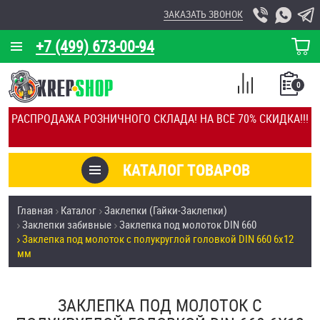
ЗАКАЗАТЬ ЗВОНОК
+7 (499) 673-00-94
КОРЗИНА
О КОМПАНИИ
0
СПИСОК
КАЛЬКУЛЯТОР
СРАВНЕНИЕ
РАСПРОДАЖА РОЗНИЧНОГО СКЛАДА! НА ВСЁ 70% СКИДКА!!!
ПОКУПОК
ОТЗЫВЫ
КАТАЛОГ ТОВАРОВ
КЛИЕНТЫ
Товары со скидкой
Главная
Каталог
Заклепки (Гайки-Заклепки)
УСЛУГИ
Заклепки забивные
Заклепка под молоток DIN 660
Анкеры
Заклепка под молоток с полукруглой головкой DIN 660 6х12
СКИДКИ
мм
Антивандальный крепёж, инструмент
ОПТ
ЗАКЛЕПКА ПОД МОЛОТОК С
ПОКУПАТЕЛЯМ
Болты и винты