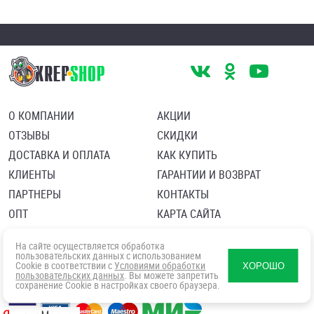
О КОМПАНИИ
АКЦИИ
ОТЗЫВЫ
СКИДКИ
ДОСТАВКА И ОПЛАТА
КАК КУПИТЬ
КЛИЕНТЫ
ГАРАНТИИ И ВОЗВРАТ
ПАРТНЕРЫ
КОНТАКТЫ
ОПТ
КАРТА САЙТА
Пользовательское соглашение
Политика в отношении обработки персональных данных
На сайте осуществляется обработка
Согласие посетителя сайта на обработку персональных данны
пользовательских данных с использованием
Cookie в соответствии с
Условиями обработки
ХОРОШО
пользовательских данных
. Вы можете запретить
сохранение Cookie в настройках своего браузера.