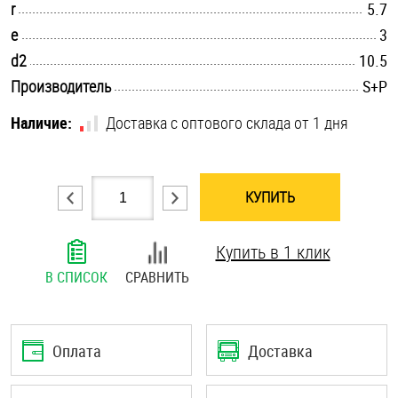
.............................................................................................................
r
5.7
Шплинты
.............................................................................................................
e
3
.............................................................................................................
d2
10.5
Штифты и пальцы
.............................................................................................................
Производитель
S+P
Наличие:
Доставка с оптового склада от 1 дня
КУПИТЬ
Купить в 1 клик
В СПИСОК
СРАВНИТЬ
Оплата
Доставка