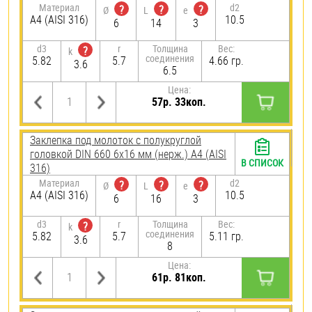
Материал
d2
?
?
?
Ø
L
e
A4 (AISI 316)
10.5
6
14
3
d3
r
Толщина
Вес:
?
k
соединения
5.82
5.7
4.66 гр.
3.6
6.5
Цена:
57р. 33коп.
Заклепка под молоток с полукруглой
головкой DIN 660 6х16 мм (нерж.) A4 (AISI
В СПИСОК
316)
Материал
d2
?
?
?
Ø
L
e
A4 (AISI 316)
10.5
6
16
3
d3
r
Толщина
Вес:
?
k
соединения
5.82
5.7
5.11 гр.
3.6
8
Цена:
61р. 81коп.