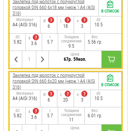
Заклепка под молоток с полукруглой
головкой DIN 660 6х18 мм (нерж.) A4 (AISI
В СПИСОК
316)
Материал
d2
?
?
?
Ø
L
e
A4 (AISI 316)
10.5
6
18
3
d3
r
Толщина
Вес:
?
k
соединения
5.82
5.7
5.56 гр.
3.6
9.5
Цена:
67р. 59коп.
Заклепка под молоток с полукруглой
головкой DIN 660 6х20 мм (нерж.) A4 (AISI
В СПИСОК
316)
Материал
d2
?
?
?
Ø
L
e
A4 (AISI 316)
10.5
6
20
3
d3
r
Толщина
Вес:
?
k
соединения
5.82
5.7
6.01 гр.
3.6
11
Цена: