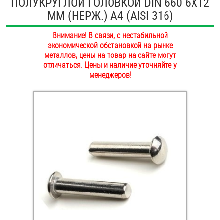
ПОЛУКРУГЛОЙ ГОЛОВКОЙ DIN 660 6Х12
ОПЛАТА И ДОСТАВКА
ММ (НЕРЖ.) A4 (AISI 316)
Втулки
НАШИ МАГАЗИНЫ
Внимание! В связи, с нестабильной
Гайки
экономической обстановкой на рынке
металлов, цены на товар на сайте могут
Дюбели
отличаться. Цены и наличие уточняйте у
менеджеров!
Дюймовый крепёж
Заклепки (Гайки-Заклепки)
Инструмент
Крюки, кольца с метрической резьбой
Крюки, кольца с шурупной резьбой