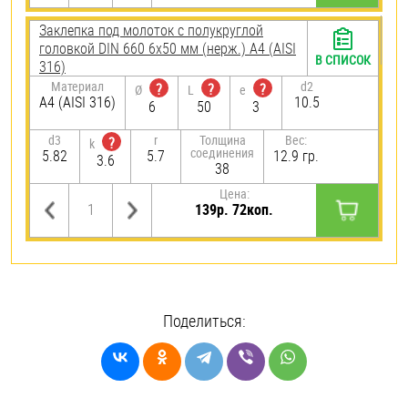
Заклепка под молоток с полукруглой
головкой DIN 660 6х50 мм (нерж.) A4 (AISI
В СПИСОК
316)
Материал
d2
?
?
?
Ø
L
e
A4 (AISI 316)
10.5
6
50
3
d3
r
Толщина
Вес:
?
k
соединения
5.82
5.7
12.9 гр.
3.6
38
Цена:
139р. 72коп.
Поделиться: