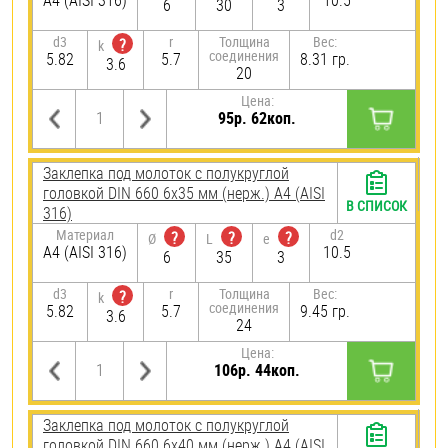
A4 (AISI 316)
10.5
6
30
3
d3
r
Толщина
Вес:
?
k
соединения
5.82
5.7
8.31 гр.
3.6
20
Цена:
95р. 62коп.
Заклепка под молоток с полукруглой
головкой DIN 660 6х35 мм (нерж.) A4 (AISI
В СПИСОК
316)
Материал
d2
?
?
?
Ø
L
e
A4 (AISI 316)
10.5
6
35
3
d3
r
Толщина
Вес:
?
k
соединения
5.82
5.7
9.45 гр.
3.6
24
Цена:
106р. 44коп.
Заклепка под молоток с полукруглой
головкой DIN 660 6х40 мм (нерж.) A4 (AISI