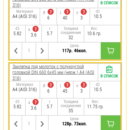
В СПИСОК
316)
Материал
d2
?
?
?
Ø
L
e
A4 (AISI 316)
10.5
6
40
3
d3
r
Толщина
Вес:
?
k
соединения
5.82
5.7
10.6 гр.
3.6
32
Цена:
117р. 46коп.
Заклепка под молоток с полукруглой
головкой DIN 660 6х45 мм (нерж.) A4 (AISI
В СПИСОК
316)
Материал
d2
?
?
?
Ø
L
e
A4 (AISI 316)
10.5
6
45
3
d3
r
Толщина
Вес:
?
k
соединения
5.82
5.7
11.75 гр.
3.6
35
Цена:
128р. 73коп.