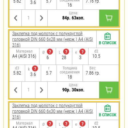
5.82
5.7
7.16 гр.
3.6
16
Цена:
84р. 63коп.
Заклепка под молоток с полукруглой
головкой DIN 660 6х28 мм (нерж.) A4 (AISI
В СПИСОК
316)
Материал
d2
?
?
?
Ø
L
e
A4 (AISI 316)
10.5
6
28
3
d3
r
Толщина
Вес:
?
k
соединения
5.82
5.7
7.86 гр.
3.6
18
Цена:
90р. 30коп.
Заклепка под молоток с полукруглой
головкой DIN 660 6х30 мм (нерж.) A4 (AISI
В СПИСОК
316)
Материал
d2
?
?
?
Ø
L
e