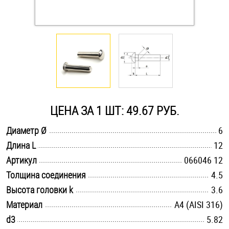
Оснастка и аксессуары для яхт
Пробки
Саморезы и шурупы
ЦЕНА ЗА 1 ШТ: 49.67 РУБ.
Стопорные кольца
.............................................................................................................
Диаметр Ø
6
.............................................................................................................
Длина L
12
Такелаж
.............................................................................................................
Артикул
066046 12
Хомуты
.............................................................................................................
Толщина соединения
4.5
.............................................................................................................
Высота головки k
3.6
Шайбы
.............................................................................................................
Материал
A4 (AISI 316)
.............................................................................................................
d3
Шпильки
5.82