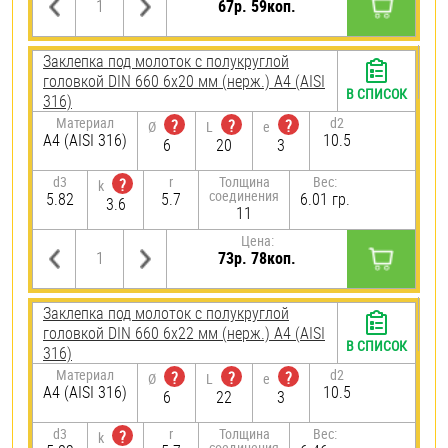
67р. 59коп.
Заклепка под молоток с полукруглой
головкой DIN 660 6х20 мм (нерж.) A4 (AISI
В СПИСОК
316)
Материал
d2
?
?
?
Ø
L
e
A4 (AISI 316)
10.5
6
20
3
d3
r
Толщина
Вес:
?
k
соединения
5.82
5.7
6.01 гр.
3.6
11
Цена:
73р. 78коп.
Заклепка под молоток с полукруглой
головкой DIN 660 6х22 мм (нерж.) A4 (AISI
В СПИСОК
316)
Материал
d2
?
?
?
Ø
L
e
A4 (AISI 316)
10.5
6
22
3
d3
r
Толщина
Вес:
?
k
соединения