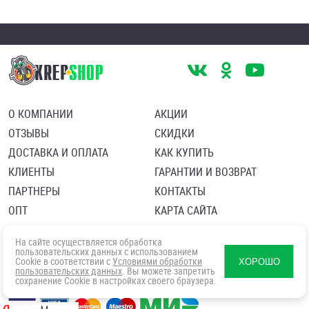
О КОМПАНИИ
АКЦИИ
ОТЗЫВЫ
СКИДКИ
ДОСТАВКА И ОПЛАТА
КАК КУПИТЬ
КЛИЕНТЫ
ГАРАНТИИ И ВОЗВРАТ
ПАРТНЕРЫ
КОНТАКТЫ
ОПТ
КАРТА САЙТА
Пользовательское соглашение
Политика в отношении обработки персональных данных
На сайте осуществляется обработка
Согласие посетителя сайта на обработку персональных данны
пользовательских данных с использованием
Cookie в соответствии с
Условиями обработки
ХОРОШО
пользовательских данных
. Вы можете запретить
сохранение Cookie в настройках своего браузера.