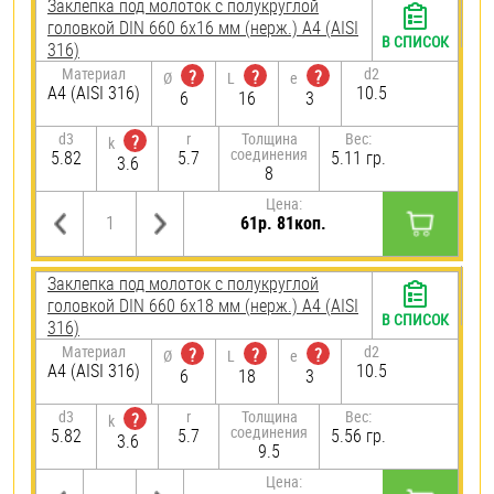
Заклепка под молоток с полукруглой
головкой DIN 660 6х16 мм (нерж.) A4 (AISI
В СПИСОК
316)
Материал
d2
?
?
?
Ø
L
e
A4 (AISI 316)
10.5
6
16
3
d3
r
Толщина
Вес:
?
k
соединения
5.82
5.7
5.11 гр.
3.6
8
Цена:
61р. 81коп.
Заклепка под молоток с полукруглой
головкой DIN 660 6х18 мм (нерж.) A4 (AISI
В СПИСОК
316)
Материал
d2
?
?
?
Ø
L
e
A4 (AISI 316)
10.5
6
18
3
d3
r
Толщина
Вес:
?
k
соединения
5.82
5.7
5.56 гр.
3.6
9.5
Цена: