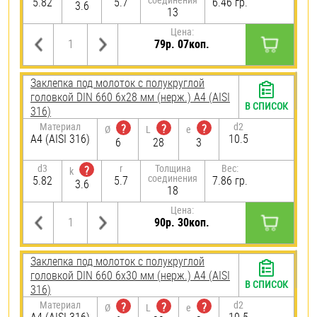
5.82
5.7
6.46 гр.
3.6
13
Цена:
79р. 07коп.
Заклепка под молоток с полукруглой
головкой DIN 660 6х28 мм (нерж.) A4 (AISI
В СПИСОК
316)
Материал
d2
?
?
?
Ø
L
e
A4 (AISI 316)
10.5
6
28
3
d3
r
Толщина
Вес:
?
k
соединения
5.82
5.7
7.86 гр.
3.6
18
Цена:
90р. 30коп.
Заклепка под молоток с полукруглой
головкой DIN 660 6х30 мм (нерж.) A4 (AISI
В СПИСОК
316)
Материал
d2
?
?
?
Ø
L
e