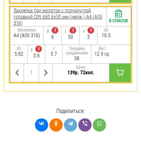
Заклепка под молоток с полукруглой
головкой DIN 660 6х50 мм (нерж.) A4 (AISI
В СПИСОК
316)
Материал
d2
?
?
?
Ø
L
e
A4 (AISI 316)
10.5
6
50
3
d3
r
Толщина
Вес:
?
k
соединения
5.82
5.7
12.9 гр.
3.6
38
Цена:
139р. 72коп.
Поделиться: