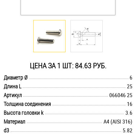
Оснастка и аксессуары для яхт
Пробки
Саморезы и шурупы
ЦЕНА ЗА 1 ШТ: 84.63 РУБ.
Стопорные кольца
.............................................................................................................
Диаметр Ø
6
.............................................................................................................
Длина L
25
Такелаж
.............................................................................................................
Артикул
066046 25
Хомуты
.............................................................................................................
Толщина соединения
16
.............................................................................................................
Высота головки k
3.6
Шайбы
.............................................................................................................
Материал
A4 (AISI 316)
.............................................................................................................
d3
Шпильки
5.82