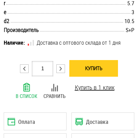
.............................................................................................................
r
5.7
Шплинты
.............................................................................................................
e
3
.............................................................................................................
d2
10.5
Штифты и пальцы
.............................................................................................................
Производитель
S+P
Наличие:
Доставка с оптового склада от 1 дня
КУПИТЬ
Купить в 1 клик
В СПИСОК
СРАВНИТЬ
Оплата
Доставка