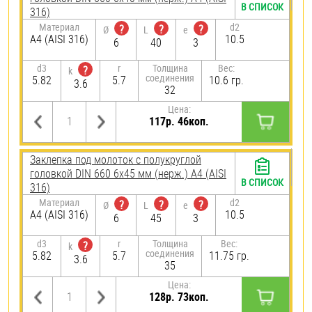
В СПИСОК
316)
Материал
d2
?
?
?
Ø
L
e
A4 (AISI 316)
10.5
6
40
3
d3
r
Толщина
Вес:
?
k
соединения
5.82
5.7
10.6 гр.
3.6
32
Цена:
117р. 46коп.
Заклепка под молоток с полукруглой
головкой DIN 660 6х45 мм (нерж.) A4 (AISI
В СПИСОК
316)
Материал
d2
?
?
?
Ø
L
e
A4 (AISI 316)
10.5
6
45
3
d3
r
Толщина
Вес:
?
k
соединения
5.82
5.7
11.75 гр.
3.6
35
Цена:
128р. 73коп.