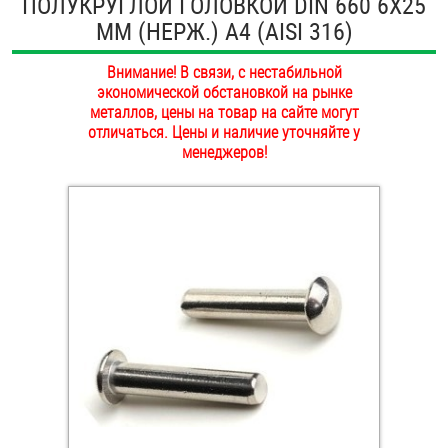
ПОЛУКРУГЛОЙ ГОЛОВКОЙ DIN 660 6Х25
ОПЛАТА И ДОСТАВКА
ММ (НЕРЖ.) A4 (AISI 316)
Втулки
НАШИ МАГАЗИНЫ
Внимание! В связи, с нестабильной
Гайки
экономической обстановкой на рынке
металлов, цены на товар на сайте могут
Дюбели
отличаться. Цены и наличие уточняйте у
менеджеров!
Дюймовый крепёж
Заклепки (Гайки-Заклепки)
Инструмент
Крюки, кольца с метрической резьбой
Крюки, кольца с шурупной резьбой