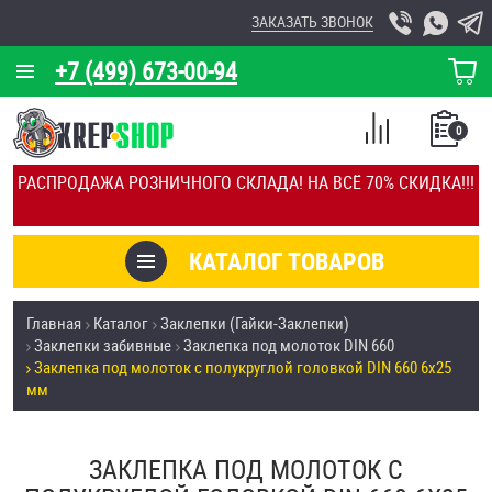
ЗАКАЗАТЬ ЗВОНОК
+7 (499) 673-00-94
КОРЗИНА
О КОМПАНИИ
0
СПИСОК
КАЛЬКУЛЯТОР
СРАВНЕНИЕ
РАСПРОДАЖА РОЗНИЧНОГО СКЛАДА! НА ВСЁ 70% СКИДКА!!!
ПОКУПОК
ОТЗЫВЫ
КАТАЛОГ ТОВАРОВ
КЛИЕНТЫ
Товары со скидкой
Главная
Каталог
Заклепки (Гайки-Заклепки)
УСЛУГИ
Заклепки забивные
Заклепка под молоток DIN 660
Анкеры
Заклепка под молоток с полукруглой головкой DIN 660 6х25
СКИДКИ
мм
Антивандальный крепёж, инструмент
ОПТ
ЗАКЛЕПКА ПОД МОЛОТОК С
ПОКУПАТЕЛЯМ
Болты и винты