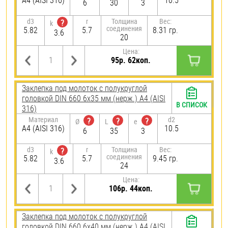
A4 (AISI 316)
10.5
6
30
3
d3
r
Толщина
Вес:
?
k
соединения
5.82
5.7
8.31 гр.
3.6
20
Цена:
95р. 62коп.
Заклепка под молоток с полукруглой
головкой DIN 660 6х35 мм (нерж.) A4 (AISI
В СПИСОК
316)
Материал
d2
?
?
?
Ø
L
e
A4 (AISI 316)
10.5
6
35
3
d3
r
Толщина
Вес:
?
k
соединения
5.82
5.7
9.45 гр.
3.6
24
Цена:
106р. 44коп.
Заклепка под молоток с полукруглой
головкой DIN 660 6х40 мм (нерж.) A4 (AISI