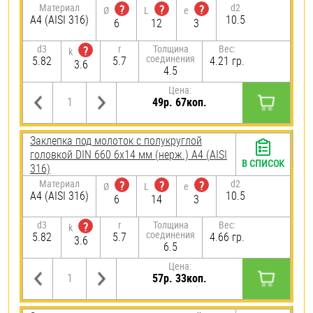
Материал
d2
?
?
?
Ø
L
e
A4 (AISI 316)
10.5
6
12
3
d3
r
Толщина
Вес:
?
k
соединения
5.82
5.7
4.21 гр.
3.6
4.5
Цена:
49р. 67коп.
Заклепка под молоток с полукруглой
головкой DIN 660 6х14 мм (нерж.) A4 (AISI
В СПИСОК
316)
Материал
d2
?
?
?
Ø
L
e
A4 (AISI 316)
10.5
6
14
3
d3
r
Толщина
Вес:
?
k
соединения
5.82
5.7
4.66 гр.
3.6
6.5
Цена:
57р. 33коп.