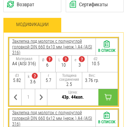
Возврат
Сертификаты
МОДИФИКАЦИИ
Заклепка под молоток с полукруглой
головкой DIN 660 6х10 мм (нерж.) A4 (AISI
В СПИСОК
316)
Материал
d2
?
?
?
Ø
L
e
A4 (AISI 316)
10.5
6
10
3
d3
r
Толщина
Вес:
?
k
соединения
5.82
5.7
3.76 гр.
3.6
2.5
Цена:
43р. 44коп.
Заклепка под молоток с полукруглой
головкой DIN 660 6х12 мм (нерж.) A4 (AISI
В СПИСОК
316)