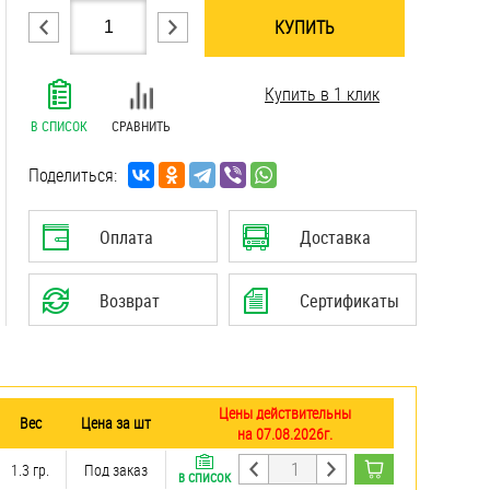
КУПИТЬ
.......................................................................
Купить в 1 клик
.......................................................................
.......................................................................
В СПИСОК
СРАВНИТЬ
.......................................................................
.......................................................................
Поделиться:
.......................................................................
.......................................................................
Оплата
Доставка
.......................................................................
Возврат
Сертификаты
Цены действительны
Вес
Цена за шт
на 07.08.2026г.
1.3 гр.
Под заказ
В СПИСОК