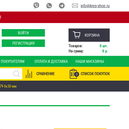
info@krep-shop.ru
!
ВОЙТИ
КОРЗИНА
РЕГИСТРАЦИЯ
Товаров:
0
шт.
На сумму:
0
р.
ПОКУПАТЕЛЯМ
ОПЛАТА И ДОСТАВКА
НАШИ МАГАЗИНЫ
СРАВНЕНИЕ
СПИСОК ПОКУПОК
0
79 6х30 мм