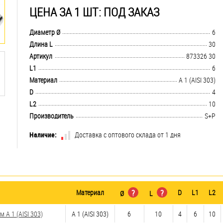
ЦЕНА ЗА 1 ШТ: ПОД ЗАКАЗ
.................................................................................................................................
Диаметр Ø
6
.................................................................................................................................
Длина L
30
.................................................................................................................................
Артикул
873326 30
.................................................................................................................................
L1
6
.................................................................................................................................
Материал
А 1 (AISI 303)
.................................................................................................................................
D
4
.................................................................................................................................
L2
10
.................................................................................................................................
Производитель
S+P
Наличие:
Доставка с оптового склада от 1 дня
Материал
?
?
D
L1
L2
Ø
L
 А 1 (AISI 303)
А 1 (AISI 303)
6
10
4
6
10