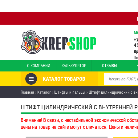
М
+
4
В
Пн
О КОМПАНИИ
КАЛЬКУЛЯТОР
ОТЗЫВЫ
КАТАЛОГ ТОВАРОВ
Товары со скидкой
Главная
Каталог
Штифты и пальцы
Штифт цилиндрический с вну
Анкеры
ШТИФТ ЦИЛИНДРИЧЕСКИЙ С ВНУТРЕННЕЙ РЕЗЬ
Антивандальный крепёж,
Внимание! В связи, с нестабильной экономической обст
инструмент
цены на товар на сайте могут отличаться. Цены и налич
Болты и винты