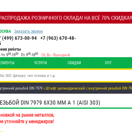
РАСПРОДАЖА РОЗНИЧНОГО СКЛАДА! НА ВСЁ 70% СКИДКА!!
ОСКВА
Заказать звонок
7 (499) 673-00-94
+7 (963) 670-48-
5
ремя работы
00
00
00
00
-Чт 9
-19
Пт 9
-18
Сб, Вс - Выходной
КЛИЕНТЫ
УСЛУГИ
СКИДКИ
ОПТ
тренней резьбой DIN 7979
Штифт цилиндрический с внутренней резьбой DIN 79
БОЙ DIN 7979 6Х30 ММ А 1 (AISI 303)
ановкой на рынке металлов,
ие уточняйте у менеджеров!