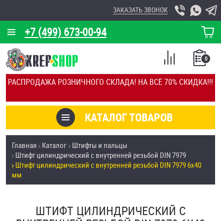
ЗАКАЗАТЬ ЗВОНОК
+7 (499) 673-00-94
КОРЗИНА
О КОМПАНИИ
0
СПИСОК
КАЛЬКУЛЯТОР
СРАВНЕНИЕ
РАСПРОДАЖА РОЗНИЧНОГО СКЛАДА! НА ВСЁ 70% СКИДКА!!!
ПОКУПОК
ОТЗЫВЫ
КАТАЛОГ ТОВАРОВ
КЛИЕНТЫ
Товары со скидкой
Главная
Каталог
Штифты и пальцы
УСЛУГИ
Штифт цилиндрический с внутренней резьбой DIN 7979
Анкеры
Штифт цилиндрический с внутренней резьбой DIN 7979 6х40
СКИДКИ
мм
Антивандальный крепёж, инструмент
ОПТ
ШТИФТ ЦИЛИНДРИЧЕСКИЙ С
ПОКУПАТЕЛЯМ
Болты и винты