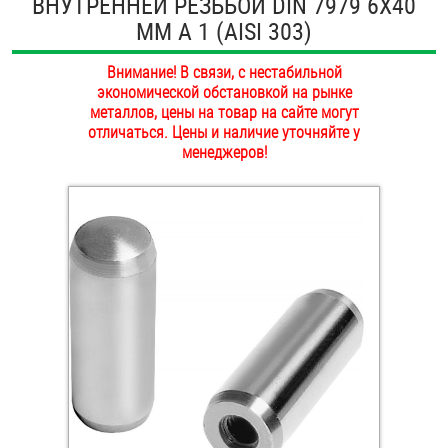
ВНУТРЕННЕЙ РЕЗЬБОЙ DIN 7979 6Х40
ОПЛАТА И ДОСТАВКА
ММ А 1 (AISI 303)
Втулки
НАШИ МАГАЗИНЫ
Внимание! В связи, с нестабильной
Гайки
экономической обстановкой на рынке
металлов, цены на товар на сайте могут
Дюбели
отличаться. Цены и наличие уточняйте у
менеджеров!
Дюймовый крепёж
Заклепки (Гайки-Заклепки)
Инструмент
Крюки, кольца с метрической резьбой
Крюки, кольца с шурупной резьбой