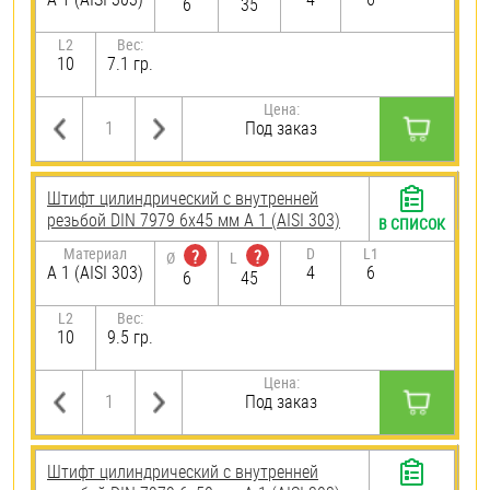
6
35
L2
Вес:
10
7.1 гр.
Цена:
Под заказ
Штифт цилиндрический с внутренней
резьбой DIN 7979 6х45 мм А 1 (AISI 303)
В СПИСОК
Материал
D
L1
?
?
Ø
L
А 1 (AISI 303)
4
6
6
45
L2
Вес:
10
9.5 гр.
Цена:
Под заказ
Штифт цилиндрический с внутренней