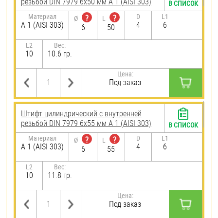
резьбой DIN 7979 6х50 мм А 1 (AISI 303)
В СПИСОК
Материал
D
L1
?
?
Ø
L
А 1 (AISI 303)
4
6
6
50
L2
Вес:
10
10.6 гр.
Цена:
Под заказ
Штифт цилиндрический с внутренней
резьбой DIN 7979 6х55 мм А 1 (AISI 303)
В СПИСОК
Материал
D
L1
?
?
Ø
L
А 1 (AISI 303)
4
6
6
55
L2
Вес:
10
11.8 гр.
Цена:
Под заказ