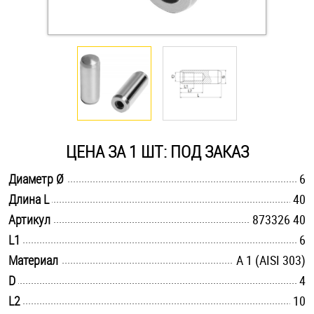
Оснастка и аксессуары для яхт
Пробки
Саморезы и шурупы
ЦЕНА ЗА 1 ШТ: ПОД ЗАКАЗ
Стопорные кольца
.............................................................................................................
Диаметр Ø
6
.............................................................................................................
Длина L
40
Такелаж
.............................................................................................................
Артикул
873326 40
Хомуты
.............................................................................................................
L1
6
.............................................................................................................
Материал
А 1 (AISI 303)
Шайбы
.............................................................................................................
D
4
.............................................................................................................
L2
Шпильки
10