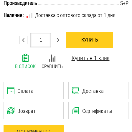
.............................................................................................................
Производитель
S+P
Шплинты
Наличие:
Доставка с оптового склада от 1 дня
Штифты и пальцы
КУПИТЬ
Купить в 1 клик
В СПИСОК
СРАВНИТЬ
Оплата
Доставка
Возврат
Сертификаты
МОДИФИКАЦИИ