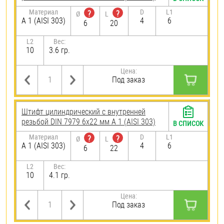
Материал
D
L1
?
?
Ø
L
А 1 (AISI 303)
4
6
6
20
L2
Вес:
10
3.6 гр.
Цена:
Под заказ
Штифт цилиндрический с внутренней
резьбой DIN 7979 6х22 мм А 1 (AISI 303)
В СПИСОК
Материал
D
L1
?
?
Ø
L
А 1 (AISI 303)
4
6
6
22
L2
Вес:
10
4.1 гр.
Цена:
Под заказ