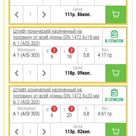
Цена:
111р. 86коп.
Штифт конический насеченный на
половину от всей длины DIN 1472 6х18 мм
В СПИСОК
А 1 (AISI 303)
Материал
C
Вес:
?
?
Ø
L
А 1 (AISI 303)
0,8
4.17 гр.
6
18
Цена:
118р. 09коп.
Штифт конический насеченный на
половину от всей длины DIN 1472 6х20 мм
В СПИСОК
А 1 (AISI 303)
Материал
C
Вес:
?
?
Ø
L
А 1 (AISI 303)
0,8
4.61 гр.
6
20
Цена:
113р. 02коп.