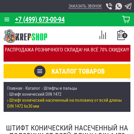
ЗАКАЗАТЬ ЗВОНОК
+7 (499) 673-00-94
КОРЗИНА
О КОМПАНИИ
0
СПИСОК
КАЛЬКУЛЯТОР
СРАВНЕНИЕ
РАСПРОДАЖА РОЗНИЧНОГО СКЛАДА! НА ВСЁ 70% СКИДКА!!!
ПОКУПОК
ОТЗЫВЫ
КАТАЛОГ ТОВАРОВ
КЛИЕНТЫ
Товары со скидкой
Главная
Каталог
Штифты и пальцы
УСЛУГИ
Штифт конический DIN 1472
Анкеры
Штифт конический насеченный на половину от всей длины
СКИДКИ
DIN 1472 6х30 мм
Антивандальный крепёж, инструмент
ОПТ
ШТИФТ КОНИЧЕСКИЙ НАСЕЧЕННЫЙ НА
ПОКУПАТЕЛЯМ
Болты и винты