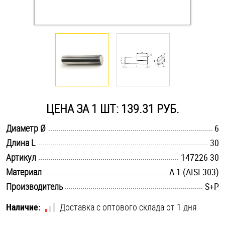
Оснастка и аксессуары для яхт
Пробки
Саморезы и шурупы
ЦЕНА ЗА 1 ШТ: 139.31 РУБ.
Стопорные кольца
.............................................................................................................
Диаметр Ø
6
.............................................................................................................
Длина L
30
Такелаж
.............................................................................................................
Артикул
147226 30
Хомуты
.............................................................................................................
Материал
А 1 (AISI 303)
.............................................................................................................
Производитель
S+P
Шайбы
Наличие:
Доставка с оптового склада от 1 дня
Шпильки