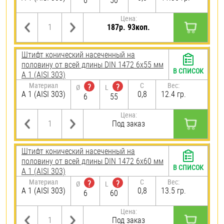
6
50
Цена:
187р. 93коп.
Штифт конический насеченный на
половину от всей длины DIN 1472 6х55 мм
В СПИСОК
А 1 (AISI 303)
Материал
C
Вес:
?
?
Ø
L
А 1 (AISI 303)
0,8
12.4 гр.
6
55
Цена:
Под заказ
Штифт конический насеченный на
половину от всей длины DIN 1472 6х60 мм
В СПИСОК
А 1 (AISI 303)
Материал
C
Вес:
?
?
Ø
L
А 1 (AISI 303)
0,8
13.5 гр.
6
60
Цена:
Под заказ