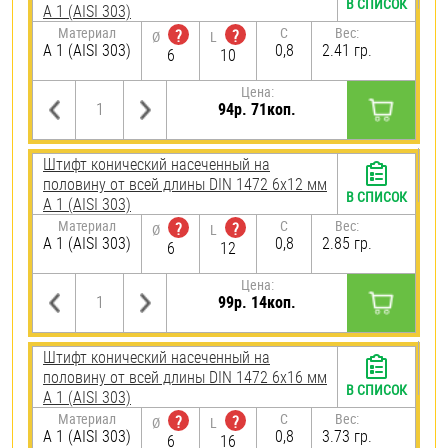
В СПИСОК
А 1 (AISI 303)
Материал
C
Вес:
?
?
Ø
L
А 1 (AISI 303)
0,8
2.41 гр.
6
10
Цена:
94р. 71коп.
Штифт конический насеченный на
половину от всей длины DIN 1472 6х12 мм
В СПИСОК
А 1 (AISI 303)
Материал
C
Вес:
?
?
Ø
L
А 1 (AISI 303)
0,8
2.85 гр.
6
12
Цена:
99р. 14коп.
Штифт конический насеченный на
половину от всей длины DIN 1472 6х16 мм
В СПИСОК
А 1 (AISI 303)
Материал
C
Вес:
?
?
Ø
L
А 1 (AISI 303)
0,8
3.73 гр.
6
16