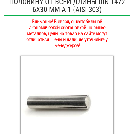
ПОЛОВИНУ ОТ ВСЕЙ ДЛИНЫ DIN 1472
ОПЛАТА И ДОСТАВКА
6Х30 ММ А 1 (AISI 303)
Втулки
НАШИ МАГАЗИНЫ
Внимание! В связи, с нестабильной
Гайки
экономической обстановкой на рынке
металлов, цены на товар на сайте могут
Дюбели
отличаться. Цены и наличие уточняйте у
менеджеров!
Дюймовый крепёж
Заклепки (Гайки-Заклепки)
Инструмент
Крюки, кольца с метрической резьбой
Крюки, кольца с шурупной резьбой