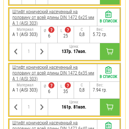
Штифт конический насеченный на
половину от всей длины DIN 1472 6х25 мм
В СПИСОК
А 1 (AISI 303)
Материал
C
Вес:
?
?
Ø
L
А 1 (AISI 303)
0,8
5.72 гр.
6
25
Цена:
137р. 17коп.
Штифт конический насеченный на
половину от всей длины DIN 1472 6х35 мм
В СПИСОК
А 1 (AISI 303)
Материал
C
Вес:
?
?
Ø
L
А 1 (AISI 303)
0,8
7.94 гр.
6
35
Цена:
161р. 81коп.
Штифт конический насеченный на
половину от всей длины DIN 1472 6х40 мм