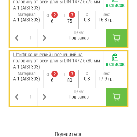
половину от всей длины DIN 1472 6х75 мм
В СПИСОК
А 1 (AISI 303)
Материал
C
Вес:
?
?
Ø
L
А 1 (AISI 303)
0,8
16.8 гр.
6
75
Цена:
Под заказ
Штифт конический насеченный на
половину от всей длины DIN 1472 6х80 мм
В СПИСОК
А 1 (AISI 303)
Материал
C
Вес:
?
?
Ø
L
А 1 (AISI 303)
0,8
17.9 гр.
6
80
Цена:
Под заказ
Поделиться: