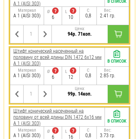
В СПИСОК
А 1 (AISI 303)
Материал
C
Вес:
?
?
Ø
L
А 1 (AISI 303)
0,8
2.41 гр.
6
10
Цена:
94р. 71коп.
Штифт конический насеченный на
половину от всей длины DIN 1472 6х12 мм
В СПИСОК
А 1 (AISI 303)
Материал
C
Вес:
?
?
Ø
L
А 1 (AISI 303)
0,8
2.85 гр.
6
12
Цена:
99р. 14коп.
Штифт конический насеченный на
половину от всей длины DIN 1472 6х16 мм
В СПИСОК
А 1 (AISI 303)
Материал
C
Вес:
?
?
Ø
L
А 1 (AISI 303)
0,8
3.73 гр.
6
16