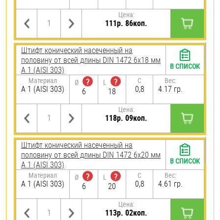
Цена:
111р. 86коп.
Штифт конический насеченный на
половину от всей длины DIN 1472 6х18 мм
В СПИСОК
А 1 (AISI 303)
Материал
C
Вес:
?
?
Ø
L
А 1 (AISI 303)
0,8
4.17 гр.
6
18
Цена:
118р. 09коп.
Штифт конический насеченный на
половину от всей длины DIN 1472 6х20 мм
В СПИСОК
А 1 (AISI 303)
Материал
C
Вес:
?
?
Ø
L
А 1 (AISI 303)
0,8
4.61 гр.
6
20
Цена:
113р. 02коп.