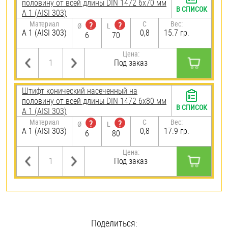
половину от всей длины DIN 1472 6х70 мм
В СПИСОК
А 1 (AISI 303)
Материал
C
Вес:
?
?
Ø
L
А 1 (AISI 303)
0,8
15.7 гр.
6
70
Цена:
Под заказ
Штифт конический насеченный на
половину от всей длины DIN 1472 6х80 мм
В СПИСОК
А 1 (AISI 303)
Материал
C
Вес:
?
?
Ø
L
А 1 (AISI 303)
0,8
17.9 гр.
6
80
Цена:
Под заказ
Поделиться: