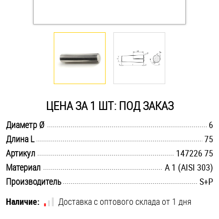
Оснастка и аксессуары для яхт
Пробки
Саморезы и шурупы
ЦЕНА ЗА 1 ШТ: ПОД ЗАКАЗ
Стопорные кольца
.............................................................................................................
Диаметр Ø
6
.............................................................................................................
Длина L
75
Такелаж
.............................................................................................................
Артикул
147226 75
Хомуты
.............................................................................................................
Материал
А 1 (AISI 303)
.............................................................................................................
Производитель
S+P
Шайбы
Наличие:
Доставка с оптового склада от 1 дня
Шпильки