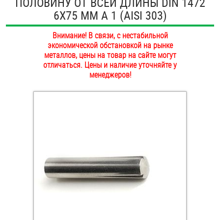
ПОЛОВИНУ ОТ ВСЕЙ ДЛИНЫ DIN 1472
ОПЛАТА И ДОСТАВКА
6Х75 ММ А 1 (AISI 303)
Втулки
НАШИ МАГАЗИНЫ
Внимание! В связи, с нестабильной
Гайки
экономической обстановкой на рынке
металлов, цены на товар на сайте могут
Дюбели
отличаться. Цены и наличие уточняйте у
менеджеров!
Дюймовый крепёж
Заклепки (Гайки-Заклепки)
Инструмент
Крюки, кольца с метрической резьбой
Крюки, кольца с шурупной резьбой