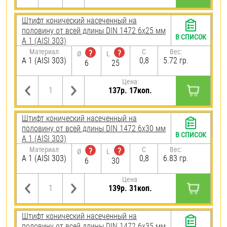
Штифт конический насеченный на
половину от всей длины DIN 1472 6х25 мм
В СПИСОК
А 1 (AISI 303)
Материал
C
Вес:
?
?
Ø
L
А 1 (AISI 303)
0,8
5.72 гр.
6
25
Цена:
137р. 17коп.
Штифт конический насеченный на
половину от всей длины DIN 1472 6х30 мм
В СПИСОК
А 1 (AISI 303)
Материал
C
Вес:
?
?
Ø
L
А 1 (AISI 303)
0,8
6.83 гр.
6
30
Цена:
139р. 31коп.
Штифт конический насеченный на
половину от всей длины DIN 1472 6х35 мм