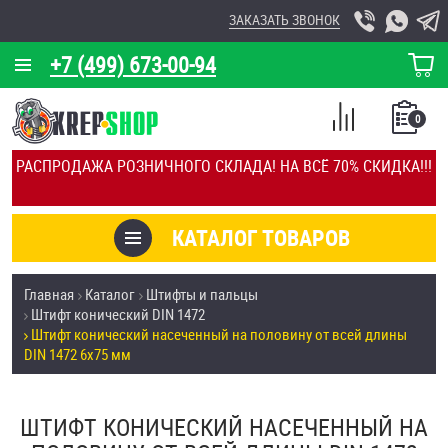
ЗАКАЗАТЬ ЗВОНОК
+7 (499) 673-00-94
КОРЗИНА
О КОМПАНИИ
0
СПИСОК
КАЛЬКУЛЯТОР
СРАВНЕНИЕ
РАСПРОДАЖА РОЗНИЧНОГО СКЛАДА! НА ВСЁ 70% СКИДКА!!!
ПОКУПОК
ОТЗЫВЫ
КАТАЛОГ ТОВАРОВ
КЛИЕНТЫ
Товары со скидкой
Главная
Каталог
Штифты и пальцы
УСЛУГИ
Штифт конический DIN 1472
Анкеры
Штифт конический насеченный на половину от всей длины
СКИДКИ
DIN 1472 6х75 мм
Антивандальный крепёж, инструмент
ОПТ
ШТИФТ КОНИЧЕСКИЙ НАСЕЧЕННЫЙ НА
ПОКУПАТЕЛЯМ
Болты и винты