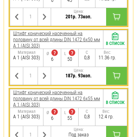
6
45
Цена:
201р. 73коп.
Штифт конический насеченный на
половину от всей длины DIN 1472 6х50 мм
В СПИСОК
А 1 (AISI 303)
Материал
C
Вес:
?
?
Ø
L
А 1 (AISI 303)
0,8
11.36 гр.
6
50
Цена:
187р. 93коп.
Штифт конический насеченный на
половину от всей длины DIN 1472 6х55 мм
В СПИСОК
А 1 (AISI 303)
Материал
C
Вес:
?
?
Ø
L
А 1 (AISI 303)
0,8
12.4 гр.
6
55
Цена:
Под заказ